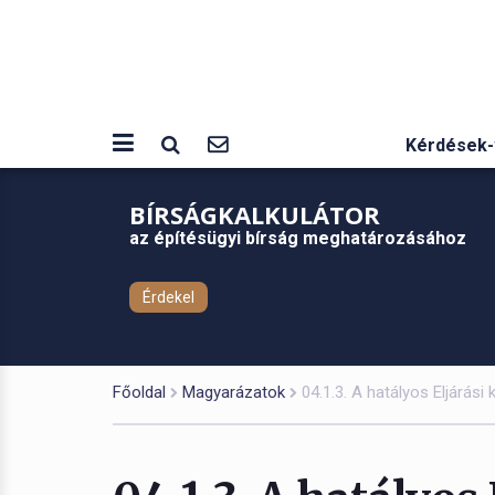
Kérdések-
BÍRSÁGKALKULÁTOR
az építésügyi bírság meghatározásához
Érdekel
Főoldal
Magyarázatok
04.1.3. A hatályos Eljárási