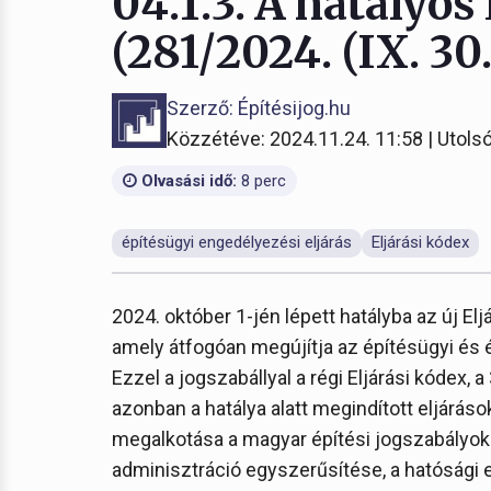
04.1.3. A hatályos
(281/2024. (IX. 30
Szerző: Építésijog.hu
Közzétéve: 2024.11.24. 11:58 | Utolsó
Olvasási idő:
8 perc
építésügyi engedélyezési eljárás
Eljárási kódex
2024. október 1-jén lépett hatályba az új Elj
amely átfogóan megújítja az építésügyi és é
Ezzel a jogszabállyal a régi Eljárási kódex, a
azonban a hatálya alatt megindított eljáráso
megalkotása a magyar építési jogszabályok
adminisztráció egyszerűsítése, a hatósági el