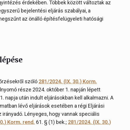
yintézés érdekében. Többek között változtak az
egyszerű bejelentési eljárás szabályai, a
gszűnt az önálló építésfelügyeleti hatósági
 lépése
nőrzésekről szóló
281/2024. (IX. 30.) Korm.
úlnyomó része 2024. október 1. napján lépett
. napja után indult eljárásokban kell alkalmazni. A
atban lévő eljárások esetében a régi Eljárási
z irányadó. Lényeges, hogy vannak speciális
30.) Korm. rend.
61. § (1) bek.;
281/2024. (IX. 30.)