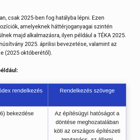
n, csak 2025-ben fog hatályba lépni. Ezen
ozíciók, amelyeknek háttérjoganyagai szintén
lnek majd alkalmazásra, ilyen például a TÉKA 2025.
tanúsítvány 2025. áprilisi bevezetése, valamint az
e (2025 októberétől).
éldául:
kódex rendelkezés
Rendelkezés szövege
(6) bekezdése
Az építésügyi hatóságot a
döntése meghozatalában
köti az országos építészeti
tervtanács, az állami