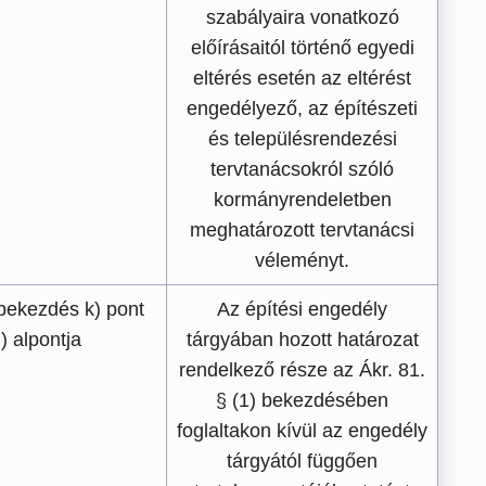
szabályaira vonatkozó
előírásaitól történő egyedi
eltérés esetén az eltérést
engedélyező, az építészeti
és településrendezési
tervtanácsokról szóló
kormányrendeletben
meghatározott tervtanácsi
véleményt.
 bekezdés k) pont
Az építési engedély
) alpontja
tárgyában hozott határozat
rendelkező része az Ákr. 81.
§ (1) bekezdésében
foglaltakon kívül az engedély
tárgyától függően