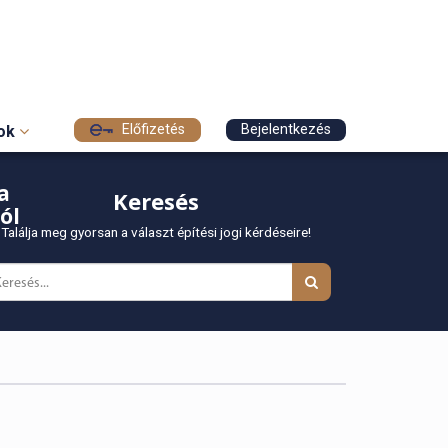
Előfizetés
Bejelentkezés
sok
a
Keresés
ól
Találja meg gyorsan a választ építési jogi kérdéseire!