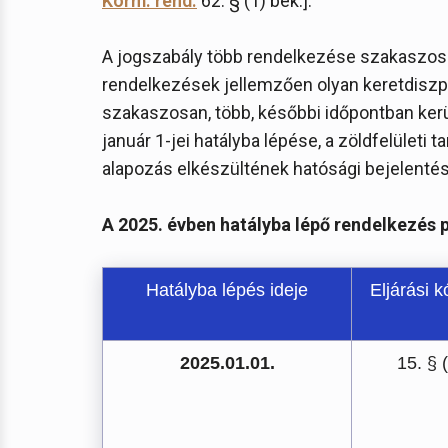
Korm. rend.
62. § (1) bek.].
A jogszabály több rendelkezése szakaszosa
rendelkezések jellemzően olyan keretdiszp
szakaszosan, több, későbbi időpontban kerü
január 1-jei hatályba lépése, a zöldfelületi 
alapozás elkészültének hatósági bejelentés
A 2025. évben hatályba lépő rendelkezés p
Hatályba lépés ideje
Eljárási 
2025.01.01.
15. § 