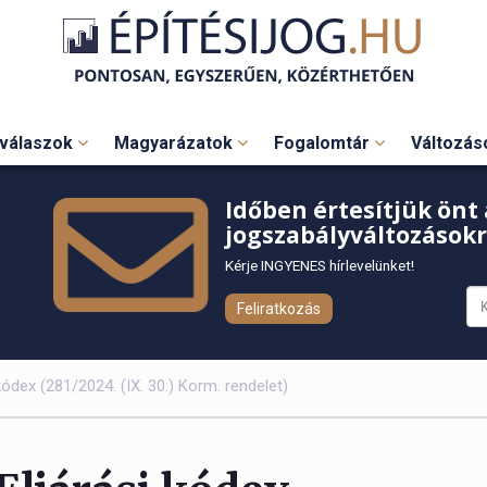
válaszok
Magyarázatok
Fogalomtár
Változá
Időben értesítjük önt 
jogszabályváltozásokr
Kérje INGYENES hírlevelünket!
Feliratkozás
 kódex (281/2024. (IX. 30.) Korm. rendelet)