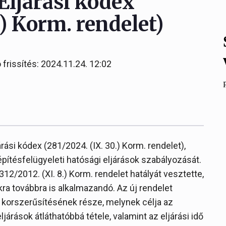
 Eljárási kódex
.) Korm. rendelet)
 frissítés: 2024.11.24. 12:02
árási kódex (281/2024. (IX. 30.) Korm. rendelet),
pítésfelügyeleti hatósági eljárások szabályozását.
 312/2012. (XI. 8.) Korm. rendelet hatályát vesztette,
kra továbbra is alkalmazandó. Az új rendelet
 korszerűsítésének része, melynek célja az
járások átláthatóbbá tétele, valamint az eljárási idő