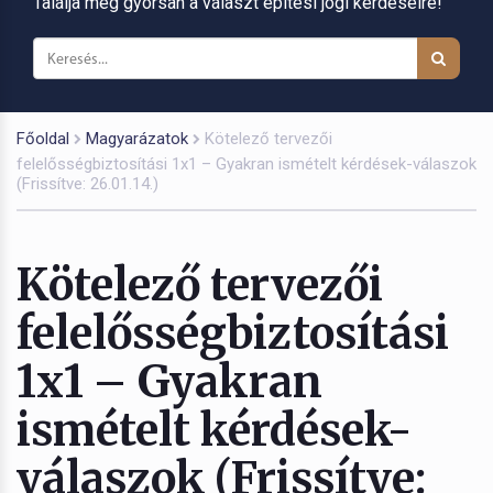
Találja meg gyorsan a választ építési jogi kérdéseire!
Főoldal
Magyarázatok
Kötelező tervezői
felelősségbiztosítási 1x1 – Gyakran ismételt kérdések-válaszok
(Frissítve: 26.01.14.)
Kötelező tervezői
felelősségbiztosítási
1x1 – Gyakran
ismételt kérdések-
válaszok (Frissítve: