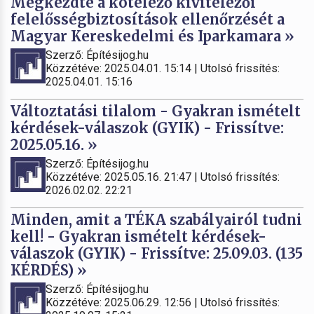
Megkezdte a kötelező kivitelezői
felelősségbiztosítások ellenőrzését a
Magyar Kereskedelmi és Iparkamara »
Szerző: Építésijog.hu
Közzétéve: 2025.04.01. 15:14 | Utolsó frissítés:
2025.04.01. 15:16
Változtatási tilalom - Gyakran ismételt
kérdések-válaszok (GYIK) - Frissítve:
2025.05.16. »
Szerző: Építésijog.hu
Közzétéve: 2025.05.16. 21:47 | Utolsó frissítés:
2026.02.02. 22:21
Minden, amit a TÉKA szabályairól tudni
kell! - Gyakran ismételt kérdések-
válaszok (GYIK) - Frissítve: 25.09.03. (135
KÉRDÉS) »
Szerző: Építésijog.hu
Közzétéve: 2025.06.29. 12:56 | Utolsó frissítés: