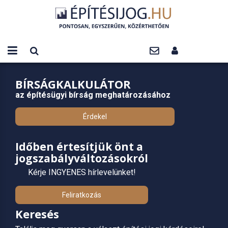
BÍRSÁGKALKULÁTOR
az építésügyi bírság meghatározásához
Érdekel
Időben értesítjük önt a
jogszabályváltozásokról
Kérje INGYENES hírlevelünket!
Feliratkozás
Keresés