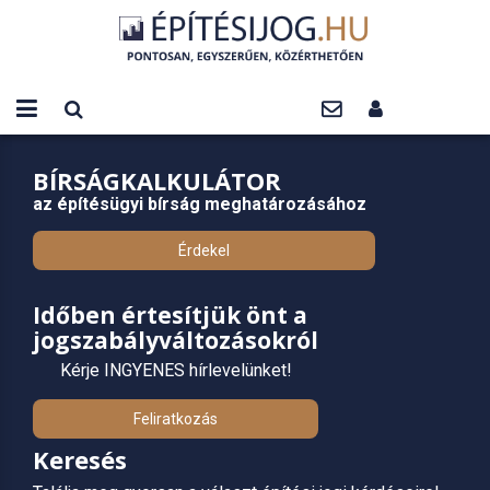
BÍRSÁGKALKULÁTOR
az építésügyi bírság meghatározásához
Érdekel
Időben értesítjük önt a
jogszabályváltozásokról
Kérje INGYENES hírlevelünket!
Feliratkozás
Keresés