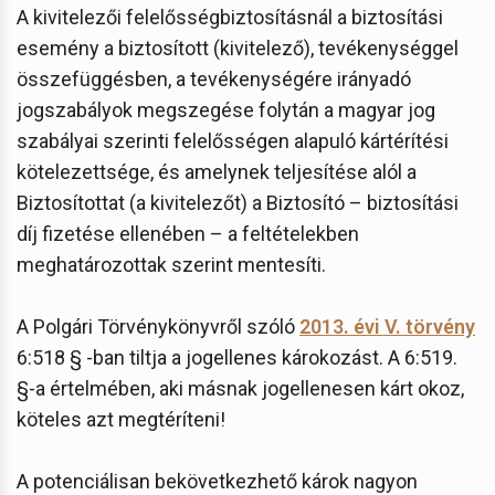
A kivitelezői felelősségbiztosításnál a biztosítási
esemény a biztosított (kivitelező), tevékenységgel
összefüggésben, a tevékenységére irányadó
jogszabályok megszegése folytán a magyar jog
szabályai szerinti felelősségen alapuló kártérítési
kötelezettsége, és amelynek teljesítése alól a
Biztosítottat (a kivitelezőt) a Biztosító – biztosítási
díj fizetése ellenében – a feltételekben
meghatározottak szerint mentesíti.
A Polgári Törvénykönyvről szóló
2013. évi V. törvény
6:518 § -ban tiltja a jogellenes károkozást. A 6:519.
§-a értelmében, aki másnak jogellenesen kárt okoz,
köteles azt megtéríteni!
A potenciálisan bekövetkezhető károk nagyon