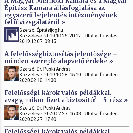
A Magyar Mérnöki Kamara és a Magyar
Építész Kamara állásfoglalása az
egyszerű bejelentés intézményének
felülvizsgálatáról »
Szerző: Építésijog.hu
Közzétéve: 2019.10.25. 20:12 | Utolsó frissítés:
2019.12.07. 08:15
A felelősségbiztosítás jelentősége –
minden szereplő alapvető érdeke »
Szerző: Dr. Püski András
Közzétéve: 2019.10.28. 15:10 | Utolsó frissítés:
2020.02.18. 14:30
Felelősségi károk valós példákkal,
avagy, mikor fizet a biztosító? - 5. rész »
Szerző: Dr. Püski András
Közzétéve: 2020.02.27. 16:38 | Utolsó frissítés:
2020.02.27. 17:40
Felelősségi károk valós példákkal,