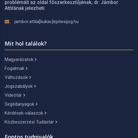
problémáit az oldal főszerkesztőjének, dr. Jámbor
Attilának jelezheti:
jambor.attila[kukac]epitesijog.hu
Mit hol találok?
Magyarázatok
Fogalmak
Változások
Jogszabályok
Videótár
Segédanyagok
Kérdések-válaszok
Közbeszerzési Tudástár
Fontos tudnivalók