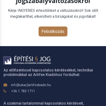
jogszabályváltozásokról
Kérje INGYENES értesítőnket a változásokról! Sok időt
megtakaríthat, elkerülheti a bírságokat és jogvitákat!
Feliratkozás
Az előfizetéssel kapcsolatos kérdésekkel, technikai
problémákkal az Artifex Kiadóhoz fordulhat:
info[kukac]artifexkiado.hu
+36 1 783 1711
A szakmai tartalommal kapcsolatos kérdéseit,