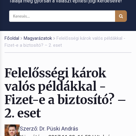
Találja meg gyorsan a választ építési jogi kérdéseire!
Főoldal
Magyarázatok
Felelősségi károk valós példákkal -
Fizet-e a biztosító? – 2. eset
Felelősségi károk
valós példákkal -
Fizet-e a biztosító? –
2. eset
Szerző: Dr. Püski András