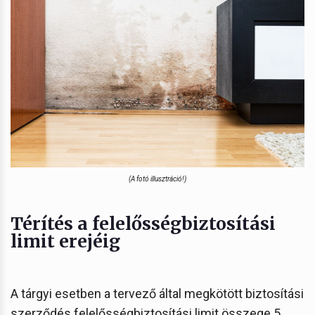
(A fotó illusztráció!)
Térítés a felelősségbiztosítási
limit erejéig
A tárgyi esetben a tervező által megkötött biztosítási
szerződés felelősségbiztosítási limit összege 5