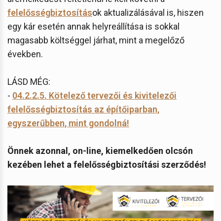
felelősségbiztosítás
ok aktualizálásával is, hiszen
egy kár esetén annak helyreállítása is sokkal
magasabb költséggel járhat, mint a megelőző
években.
LÁSD MÉG:
-
04.2.2.5. Kötelező tervezői és kivitelezői
felelősségbiztosítás az építőiparban,
egyszerűbben, mint gondolná!
Önnek azonnal, on-line, kiemelkedően olcsón
kezében lehet a felelősségbiztosítási szerződés!