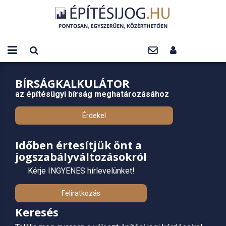
BÍRSÁGKALKULÁTOR
az építésügyi bírság meghatározásához
Érdekel
Időben értesítjük önt a
jogszabályváltozásokról
Kérje INGYENES hírlevelünket!
Feliratkozás
Keresés