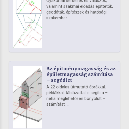
Gyakorlati kérdések és válaszok,
valamint szakmai előadás építtetők,
geodéták, építészek és hatósági
szakember...
Az építménymagasság és az
épületmagasság számítása
– segédlet
A 22 oldalas útmutató ábrákkal,
példákkal, táblázattal is segíti a –
néha meglehetősen bonyolult –
számítást. ...