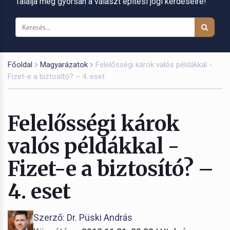
Találja meg gyorsan a választ építési jogi kérdéseire!
Főoldal
Magyarázatok
Felelősségi károk valós példákkal -
Fizet-e a biztosító? – 4. eset
Felelősségi károk
valós példákkal -
Fizet-e a biztosító? –
4. eset
Szerző: Dr. Püski András