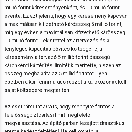
millió forint káreseményenként, és 10 millió forint
évente. Ez azt jelenti, hogy egy káresemény kapcsán
a maximálisan kifizethető kárösszeg 5 millió forint,
míg egy évben a maximálisan kifizethető kárösszeg
10 millió forint. Tekintettel az áttervezés és a
tényleges kapacitás bővítés költségeire, a
káresemény a tervező 5 millió forint összegű
káronkénti kártérítési limitét kimerítette, hiszen az
összeg meghaladta az 5 millió forintot. Ilyen
esetben a kár fennmaradó részét a károkozónak kell
saját költségére megtéríteni.
Az eset rámutat arra is, hogy mennyire fontos a
felelősségbiztosítási limit megfelelő
megválasztása. Az építőiparban lezajlott drasztikus
áremelkedést feltétlenül le kell követni a