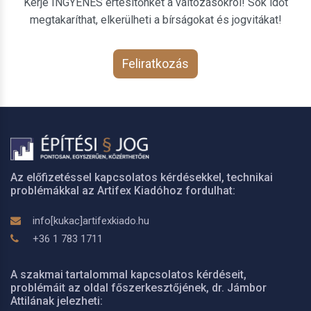
Kérje INGYENES értesítőnket a változásokról! Sok időt
megtakaríthat, elkerülheti a bírságokat és jogvitákat!
Feliratkozás
Az előfizetéssel kapcsolatos kérdésekkel, technikai
problémákkal az Artifex Kiadóhoz fordulhat:
info[kukac]artifexkiado.hu
+36 1 783 1711
A szakmai tartalommal kapcsolatos kérdéseit,
problémáit az oldal főszerkesztőjének, dr. Jámbor
Attilának jelezheti: