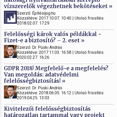
vízszerelők végezhetnek bekötéseket »
Szerző: Építésijog.hu
Közzétéve: 2017.10.07. 10:40 | Utolsó frissítés:
2018.02.07. 17:29
Felelősségi károk valós példákkal -
Fizet-e a biztosító? – 2. eset »
Szerző: Dr. Püski András
Közzétéve: 2017.11.03. 16:58 | Utolsó frissítés:
2020.02.27. 16:26
GDPR 2018! Megfelelő-e a megfelelés?
Van megoldás: adatvédelmi
felelősségbiztosítás! »
Szerző: Dr. Püski András
Közzétéve: 2018.06.05. 16:12 | Utolsó frissítés:
2019.04.25. 13:03
Kivitelezői felelősségbiztosítás
határozatlan tartammal vagy projekt