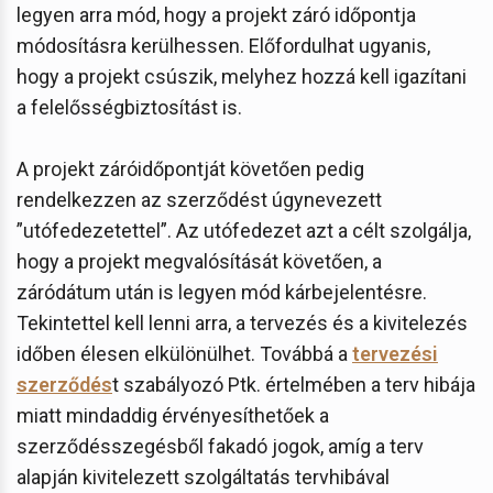
legyen arra mód, hogy a projekt záró időpontja
módosításra kerülhessen. Előfordulhat ugyanis,
hogy a projekt csúszik, melyhez hozzá kell igazítani
a felelősségbiztosítást is.
A projekt záróidőpontját követően pedig
rendelkezzen az szerződést úgynevezett
”utófedezetettel”. Az utófedezet azt a célt szolgálja,
hogy a projekt megvalósítását követően, a
záródátum után is legyen mód kárbejelentésre.
Tekintettel kell lenni arra, a tervezés és a kivitelezés
időben élesen elkülönülhet. Továbbá a
tervezési
szerződés
t szabályozó Ptk. értelmében a terv hibája
miatt mindaddig érvényesíthetőek a
szerződésszegésből fakadó jogok, amíg a terv
alapján kivitelezett szolgáltatás tervhibával