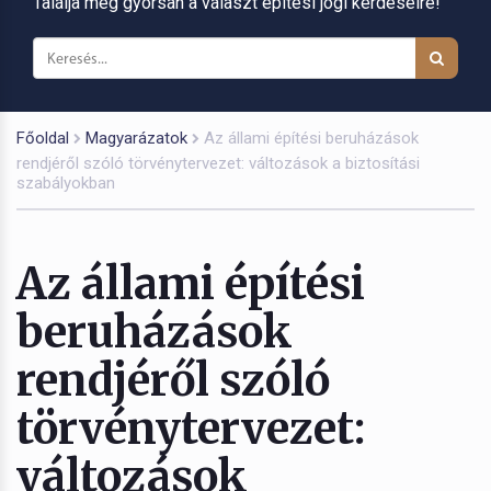
Találja meg gyorsan a választ építési jogi kérdéseire!
Főoldal
Magyarázatok
Az állami építési beruházások
rendjéről szóló törvénytervezet: változások a biztosítási
szabályokban
Az állami építési
beruházások
rendjéről szóló
törvénytervezet:
változások