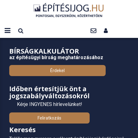
BÍRSÁGKALKULÁTOR
az építésügyi bírság meghatározásához
Érdekel
Időben értesítjük önt a
jogszabályváltozásokról
Kérje INGYENES hírlevelünket!
Feliratkozás
Keresés