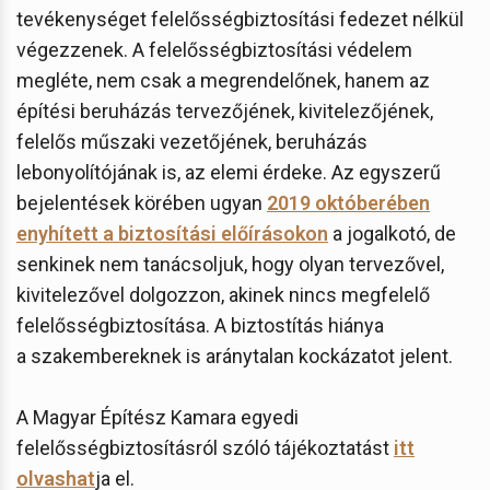
tevékenységet felelősségbiztosítási fedezet nélkül
végezzenek. A felelősségbiztosítási védelem
megléte, nem csak a megrendelőnek, hanem az
építési beruházás tervezőjének, kivitelezőjének,
felelős műszaki vezetőjének, beruházás
lebonyolítójának is, az elemi érdeke. Az egyszerű
bejelentések körében ugyan
2019 októberében
enyhített a biztosítási előírásokon
a jogalkotó, de
senkinek nem tanácsoljuk, hogy olyan tervezővel,
kivitelezővel dolgozzon, akinek nincs megfelelő
felelősségbiztosítása. A biztostítás hiánya
a szakembereknek is aránytalan kockázatot jelent.
A Magyar Építész Kamara egyedi
felelősségbiztosításról szóló tájékoztatást
itt
olvashat
ja el.