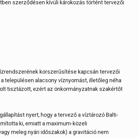
tben szerződésen kívüli károkozás történt tervezői
vízrendszerének korszerűsítése kapcsán tervezői
en a településen alacsony víznyomást, illetőleg néha
volt tisztázott, ezért az önkormányzatnak szakértőt
gállapítást nyert, hogy a tervező a víztározó Balti-
mította ki, emiatt a maximum-közeli
 vagy meleg nyári időszakok) a gravitáció nem