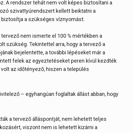
. A rendszer tehát nem volt képes biztosítani a
zó szivattyúrendszert kellett beiktatni a
 biztosítja a szükséges víznyomást.
s a tervező nem ismerte el 100 % mértékben a
olt szükség. Tekintettel arra, hogy a tervező a
tójának bejelentette, a további lépéseket már a
ntett felek az egyeztetéseket peren kívül kezdték
 volt az időtényező, hiszen a település
ivitelező – egyhangúan foglaltak állást abban, hogy
ák a tervező álláspontját, nem lehetett teljes
ozásért, viszont nem is lehetett kizárni a