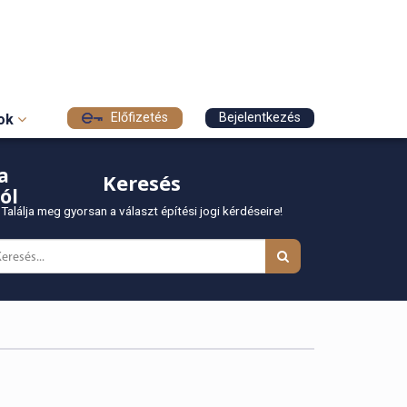
Előfizetés
Bejelentkezés
sok
a
Keresés
ól
Találja meg gyorsan a választ építési jogi kérdéseire!