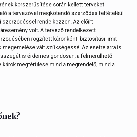
ének korszerűsítése során kellett terveket
elő a tervezővel megkötendő szerződés feltételéül
i szerződéssel rendelkezzen. Az előírt
/ káresemény volt. A tervező rendelkezett
erződésében rögzített káronkénti biztosítási limit
nak megemelése vált szükségessé. Az esetre arra is
it összegét is érdemes gondosan, a felmerülhető
 A károk megtérülése mind a megrendelő, mind a
zőnek?