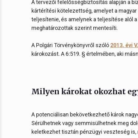
A tervezői felelősségbiztosítás alapján a b
kártérítési kötelezettség, amelyet a magyar 
teljesítenie, és amelynek a teljesítése alól a
meghatározottak szerint mentesíti.
A Polgári Törvénykönyvről szóló
2013. évi V
károkozást. A 6:519. § értelmében, aki másn
Milyen károkat okozhat eg
A potenciálisan bekövetkezhető károk nagyo
Sérülhetnek vagy semmisülhetnek meg dolgo
keletkezhet tisztán pénzügyi veszteség is,