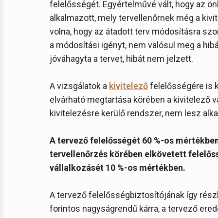
felelősségét. Egyértelművé vált, hogy az 
alkalmazott, mely tervellenőrnek még a kivi
volna, hogy az átadott terv módosításra szo
a módosítási igényt, nem valósul meg a hibá
jóváhagyta a tervet, hibát nem jelzett.
A vizsgálatok a
kivitelező
felelősségére is k
elvárható megtartása körében a kivitelező vá
kivitelezésre kerülő rendszer, nem lesz alk
A tervező felelősségét 60 %-os mértékbe
tervellenőrzés körében elkövetett felelős
vállalkozásét 10 %-os mértékben.
A tervező felelősségbiztosítójának így részbe
forintos nagyságrendű kárra, a tervező ered