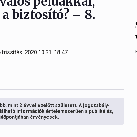
 valós példákkal,
 a biztosító? – 8.
 frissítés: 2020.10.31. 18:47
b, mint 2 évvel ezelőtt született. A jogszabály-
lálható információk értelemszerűen a publikálás,
s időpontjában érvényesek.