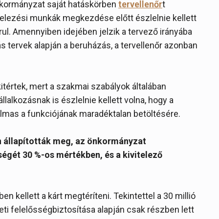
önkormányzat saját hatáskörben
tervellenőr
t
telezési munkák megkezdése előtt észlelnie kellett
rul. Amennyiben idejében jelzik a tervező irányába
s tervek alapján a beruházás, a tervellenőr azonban
itértek, mert a szakmai szabályok általában
llalkozásnak is észlelnie kellett volna, hogy a
almas a funkciójának maradéktalan betöltésére.
n állapították meg, az önkormányzat
ségét 30 %-os mértékben, és a kivitelező
n kellett a kárt megtéríteni. Tekintettel a 30 millió
eti felelősségbiztosítása alapján csak részben lett