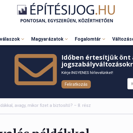
válaszok
Magyarázatok
Fogalomtár
Változá
Időben értesítjük önt 
jogszabályváltozásokr
Kérje INGYENES hírlevelünket!
Feliratkozás
dákkal, avagy, mikor fizet a biztosító? – 8. rész