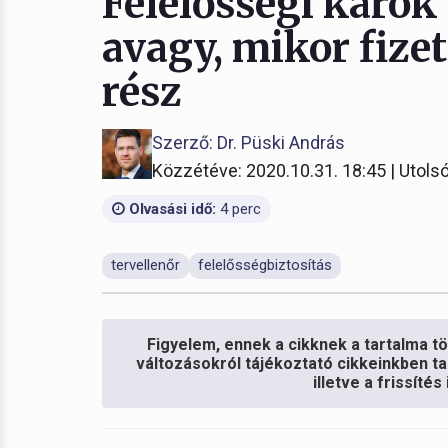
Felelősségi károk
avagy, mikor fizet
rész
Szerző: Dr. Püski András
Közzétéve: 2020.10.31. 18:45 | Utolsó
Olvasási idő:
4 perc
tervellenőr
felelősségbiztosítás
Figyelem, ennek a cikknek a tartalma töb
változásokról tájékoztató cikkeinkben ta
illetve a frissíté