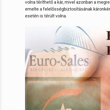
volna téríthető a kár, mivel azonban a megr
emelte a felelősségbiztosításának káronkén
esetén is térült volna.