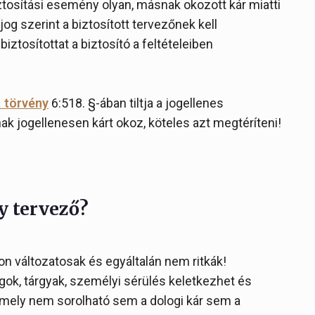
iztosítási esemény olyan, másnak okozott kár miatti
jog szerint a biztosított tervezőnek kell
 biztosítottat a biztosító a feltételeiben
. törvény
6:518. §-ában tiltja a jogellenes
ak jogellenesen kárt okoz, köteles azt megtéríteni!
y tervező?
n változatosak és egyáltalán nem ritkák!
k, tárgyak, személyi sérülés keletkezhet és
 mely nem sorolható sem a dologi kár sem a