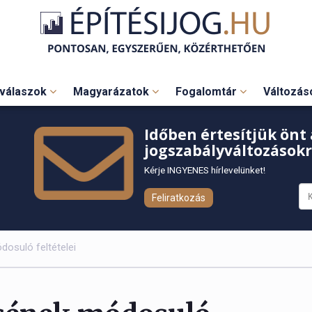
válaszok
Magyarázatok
Fogalomtár
Változá
Időben értesítjük önt 
jogszabályváltozásokr
Kérje INGYENES hírlevelünket!
Feliratkozás
dosuló feltételei