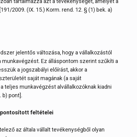
kozóan tartalmazza azt a tevékenységet, amelyet a
191/2009. (IX. 15.) Korm. rend. 12. § (1) bek. a)
ndszer jelentős változása, hogy a vállalkozástól
n munkavégzést. Ez álláspontom szerint szűkíti a
szük a jogszabályi előírást, akkor a
szterületét saját magának (a saját
t a teljes munkavégzést alvállalkozóknak kiadni
 b) pont].
pontosított feltételei
itelező az általa vállalt tevékenységből olyan