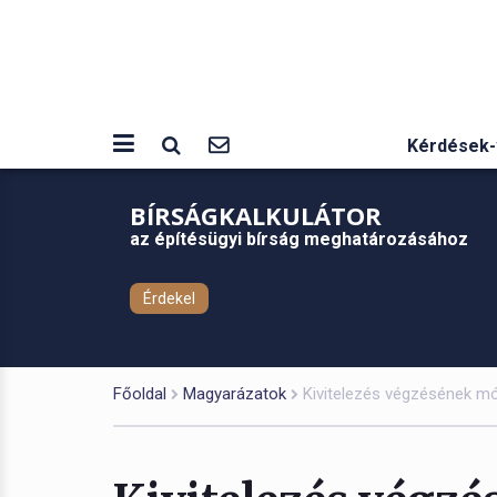
Kérdések-
BÍRSÁGKALKULÁTOR
az építésügyi bírság meghatározásához
Érdekel
Főoldal
Magyarázatok
Kivitelezés végzésének mó