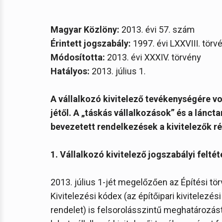
Magyar Közlöny:
2013. évi 57. szám
Érintett jogszabály:
1997. évi LXXVIII. törv
Módosította:
2013. évi XXXIV. törvény
Hatályos:
2013. július 1.
A vállalkozó kivitelező tevékenységére v
jétől. A „táskás vállalkozások” és a lán
bevezetett rendelkezések a kivitelezők r
1. Vállalkozó kivitelező jogszabályi felté
2013. július 1-jét megelőzően az Építési törv
Kivitelezési kódex (az építőipari kivitelezé
rendelet) is felsorolásszintű meghatározást 