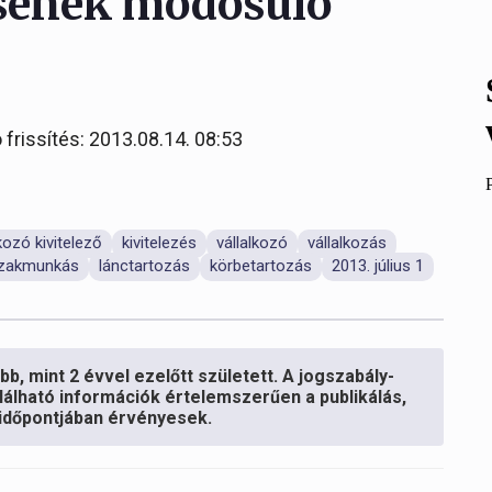
ésének módosuló
 frissítés: 2013.08.14. 08:53
lkozó kivitelező
kivitelezés
vállalkozó
vállalkozás
zakmunkás
lánctartozás
körbetartozás
2013. július 1
b, mint 2 évvel ezelőtt született. A jogszabály-
lálható információk értelemszerűen a publikálás,
s időpontjában érvényesek.