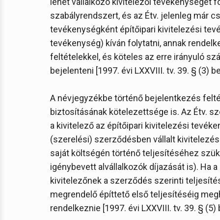
lehet vállalkozó kivitelezői tevékenységet 
szabályrendszert, és az Étv. jelenleg már cs
tevékenységként építőipari kivitelezési tevé
tevékenység) kíván folytatni, annak rendel
feltételekkel, és köteles az erre irányuló 
bejelenteni [1997. évi LXXVIII. tv. 39. § (3) be
A névjegyzékbe történő bejelentkezés feltét
biztosításának kötelezettsége is. Az Étv. sz
a kivitelező az építőipari kivitelezési tevéke
(szerelési) szerződésben vállalt kivitele
saját költségén történő teljesítéséhez szü
igénybevett alvállalkozók díjazását is). Ha
kivitelezőnek a szerződés szerinti teljesíté
megrendelő építtető első teljesítéséig meg
rendelkeznie [1997. évi LXXVIII. tv. 39. § (5) 