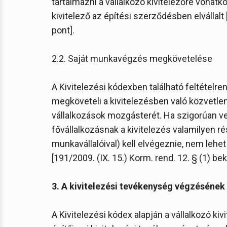
tartalmazni a vállalkozó kivitelezőre vonat
kivitelező az építési szerződésben elvállalt [
pont].
2.2. Saját munkavégzés megkövetelése
A Kivitelezési kódexben található feltételre
megköveteli a kivitelezésben való közvetle
vállalkozások mozgásterét. Ha szigorúan ves
fővállalkozásnak a kivitelezés valamilyen ré
munkavállalóival) kell elvégeznie, nem lehe
[191/2009. (IX. 15.) Korm. rend. 12. § (1) bek.
3. A kivitelezési tevékenység végzésének 
A Kivitelezési kódex alapján a vállalkozó kiv