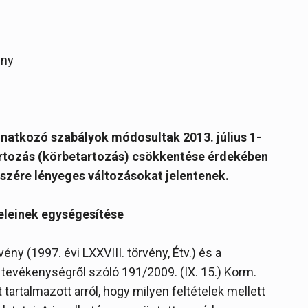
ény
onatkozó szabályok módosultak 2013. július 1-
ctartozás (körbetartozás) csökkentése érdekében
észére lényeges változásokat jelentenek.
teleinek egységesítése
ény (1997. évi LXXVIII. törvény, Étv.) és a
si tevékenységről szóló 191/2009. (IX. 15.) Korm.
tartalmazott arról, hogy milyen feltételek mellett