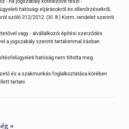
- ha jogszabály kötelezővé teszi -
ügyeleti hatósági eljárásokról és ellenőrzésekről,
ról szóló 312/2012. (XI. 8.) Korm. rendelet szerinti
etővel vagy - alvállalkozói építési szerződés
el a jogszabály szerinti tartalommal írásban
ítésfelügyeleti hatóság nem tiltotta meg.
ezető és a szakmunkás foglalkoztatása körében
lett tartani.
ség »