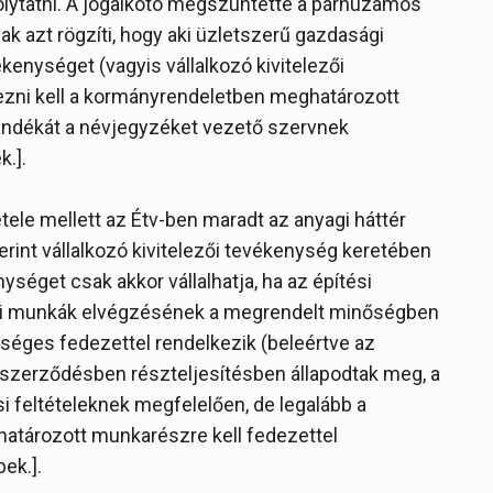
folytatni. A jogalkotó megszüntette a párhuzamos
ak azt rögzíti, hogy aki üzletszerű gazdasági
kenységet (vagyis vállalkozó kivitelezői
kezni kell a kormányrendeletben meghatározott
szándékát a névjegyzéket vezető szervnek
k.].
ele mellett az Étv-ben maradt az anyagi háttér
erint vállalkozó kivitelezői tevékenység keretében
nységet csak akkor vállalhatja, ha az építési
zési munkák elvégzésének a megrendelt minőségben
kséges fedezettel rendelkezik (beleértve az
 a szerződésben részteljesítésben állapodtak meg, a
si feltételeknek megfelelően, de legalább a
határozott munkarészre kell fedezettel
bek.].