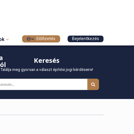
Előfizetés
Bejelentkezés
sok
a
Keresés
ól
Találja meg gyorsan a választ építési jogi kérdéseire!