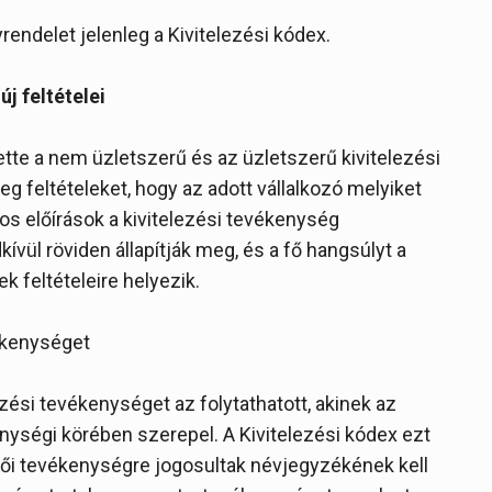
rendelet jelenleg a Kivitelezési kódex.
j feltételei
te a nem üzletszerű és az üzletszerű kivitelezési
g feltételeket, hogy az adott vállalkozó melyiket
ályos előírások a kivitelezési tevékenység
kívül röviden állapítják meg, és a fő hangsúlyt a
 feltételeire helyezik.
vékenységet
ezési tevékenységet az folytathatott, akinek az
enységi körében szerepel. A Kivitelezési kódex ezt
lezői tevékenységre jogosultak névjegyzékének kell