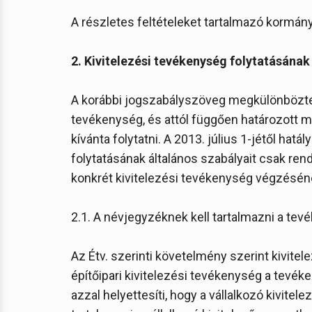
A részletes feltételeket tartalmazó kormány
2. Kivitelezési tevékenység folytatásának ú
A korábbi jogszabályszöveg megkülönböztet
tevékenység, és attól függően határozott me
kívánta folytatni. A 2013. július 1-jétől hat
folytatásának általános szabályait csak rend
konkrét kivitelezési tevékenység végzésének
2.1. A névjegyzéknek kell tartalmazni a te
Az Étv. szerinti követelmény szerint kivitel
építőipari kivitelezési tevékenység a tevék
azzal helyettesíti, hogy a vállalkozó kivite