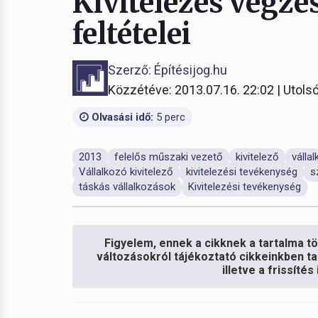
Kivitelezés végz
feltételei
Szerző: Építésijog.hu
Közzétéve: 2013.07.16. 22:02 | Utolsó
Olvasási idő:
5 perc
2013
felelős műszaki vezető
kivitelező
válla
Vállalkozó kivitelező
kivitelezési tevékenység
s
táskás vállalkozások
Kivitelezési tevékenység
Figyelem, ennek a cikknek a tartalma töb
változásokról tájékoztató cikkeinkben ta
illetve a frissíté