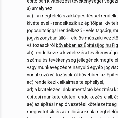
építőipari kivitelezési tevékenységet végez
a) amelyhez
aa) - a megfelelő szakképesítéssel rende
kivételével - rendelkezik az építőipari kivi
jogosultsággal rendelkező - vele tagsági, 
jogviszonyban álló - felelős műszaki vezet
változásokról
bővebben az Építésijog.hu Fi
ab) rendelkezik a kivitelezési tevékenység
számú és tevékenység jellegének megfelelő
vagy munkavégzésre irányuló egyéb jogvis
vonatkozó változásokról
bővebben
az Építé
ac) rendelkezik alkalmas telephellyel,
ad) a kivitelezési dokumentáció készítési 
építési munkaterületen rendelkezésre áll, é
ae) az építési napló vezetési kötelezettség
megnyitották és az előírásoknak megfelelőe