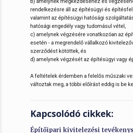
b) amelynek megkezdéséhez és végzéséhez 
rendelkezésre áll az építésügyi és építésfel
valamint az építésügyi hatósági szolgáltatás
hatósági engedély vagy tudomásul vétel,
c) amelynek végzésére vonatkozóan az építt
esetén - a megrendelő vállalkozó kivitelezőv
szerződést kötöttek, és
d) amelynek végzését az építésügyi vagy ép
A feltételek érdemben a felelős műszaki v
változtak meg, a többi előírást eddig is be kel
Kapcsolódó cikkek:
Építőipari kivitelezési tevékeny