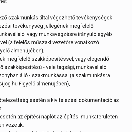
het
lkező szakmunkás által végezhető tevékenységek
telezési tevékenység jellegének megfelelő
munkavállalói vagy munkavégzésre irányuló egyéb
ővel (a felelős műszaki vezetőre vonatkozó
gyelő almenüjében
),
nek megfelelő szakképesítéssel, vagy elegendő
 szakképesítésű - vele tagsági, munkavállalói
zonyban álló - szakmunkással (a szakmunkásra
sijog.hu Figyelő almenüjében
),
kötelezettség esetén a kivitelezési dokumentáció az
s
 esetén az építési naplót az építési munkaterületen
n vezetik,