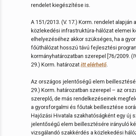
rendelet kiegészítése is.
A 151/2013. (V. 17.) Korm. rendelet alapján
közlekedési infrastruktúra-hálózat elemei kö
elhelyezéséhez akkor szükséges, ha a gyors
főúthálózat hosszú távú fejlesztési program
kormányhatározatban szerepel [76/2009. (IV. 
29.) Korm. határozat
itt elérhető
.
Az országos jelentőségű elem beillesztésér
29.) Korm. határozatban szerepel – az orsz
szereplő, de más rendelkezéseinek megfelel
a gyorsforgalmi és főutak beillesztése sor
Hajózási Hivatala szakhatóságként egy új 
jelentőségű elem beillesztésére irányuló k
vizsgálandó szakkérdés a közlekedési háló