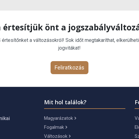
 értesítjük önt a jogszabályváltoz
rtesítőnket a változásokról! Sok időt megtakaríthat, elkerülheti
jogvitákat!
Feliratkozás
Mit hol találok?
F
Magyarázatok
Vá
nikai
Fogalmak
El
Változások
S