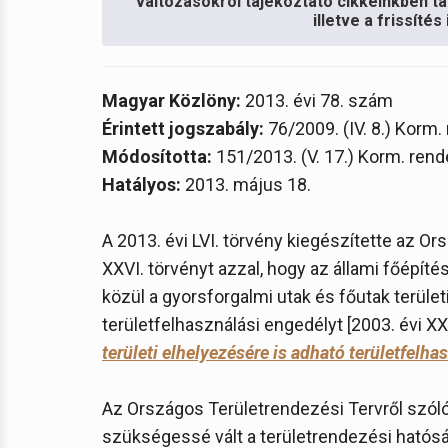
változásokról tájékoztató cikkeinkben ta
illetve a frissíté
Magyar Közlöny:
2013. évi 78. szám
Érintett jogszabály:
76/2009. (IV. 8.) Korm.
Módosította:
151/2013. (V. 17.) Korm. rend
Hatályos:
2013. május 18.
A 2013. évi LVI. törvény kiegészítette az O
XXVI. törvényt azzal, hogy az állami főépíté
közül a gyorsforgalmi utak és főutak terület
területfelhasználási engedélyt [2003. évi XXV
területi elhelyezésére is adható területfelh
Az Országos Területrendezési Tervről szóló
szükségessé vált a területrendezési hatósági