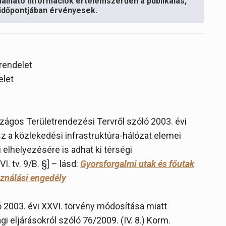
lálható információk értelemszerűen a publikálás,
s időpontjában érvényesek.
 rendelet
elet
rszágos Területrendezési Tervről szóló 2003. évi
sz a közlekedési infrastruktúra-hálózat elemei
i elhelyezésére is adhat ki térségi
I. tv. 9/B. §] – lásd:
Gyorsforgalmi utak és főutak
asználási engedély
 2003. évi XXVI. törvény módosítása miatt
 eljárásokról szóló 76/2009. (IV. 8.) Korm.