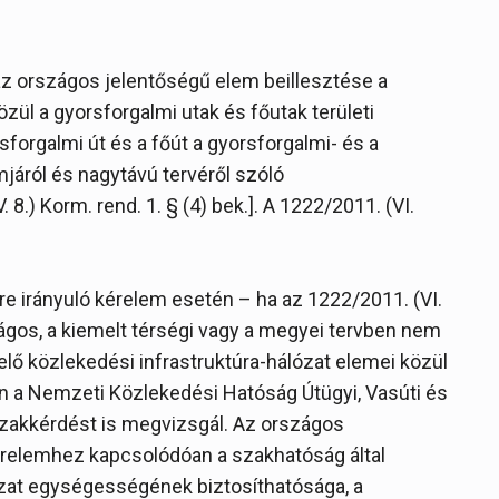
 az országos jelentőségű elem beillesztése a
zül a gyorsforgalmi utak és főutak területi
forgalmi út és a főút a gyorsforgalmi- és a
járól és nagytávú tervéről szóló
8.) Korm. rend. 1. § (4) bek.]. A 1222/2011. (VI.
e irányuló kérelem esetén – ha az 1222/2011. (VI.
ágos, a kiemelt térségi vagy a megyei tervben nem
ő közlekedési infrastruktúra-hálózat elemei közül
án a Nemzeti Közlekedési Hatóság Útügyi, Vasúti és
szakkérdést is megvizsgál. Az országos
érelemhez kapcsolódóan a szakhatóság által
zat egységességének biztosíthatósága, a