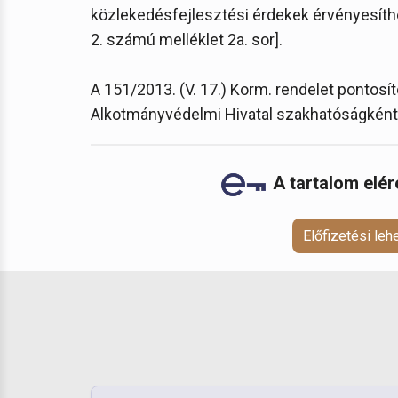
közlekedésfejlesztési érdekek érvényesíthető
2. számú melléklet 2a. sor].
A 151/2013. (V. 17.) Korm. rendelet pontosít
Alkotmányvédelmi Hivatal szakhatóságként
A tartalom elé
Előfizetési le