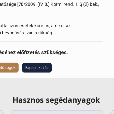
sége [76/2009. (IV. 8.) Korm. rend. 1. § (2) bek.,
otta azon esetek körét is, amikor az
i bevonására van szükség.
réséhez előfizetés szükséges.
hetőségek
Bejelentkezés
Hasznos segédanyagok