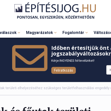
válaszok
Magyarázatok
Fogalomtár
Változá
Időben értesítjük önt 
jogszabályváltozásokr
Kérje INGYENES hírlevelünket!
Feliratkozás
ak területi elhelyezéséhez szükséges területfelhasználási engedély 