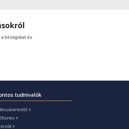
ásokról
 a bírságokat és
ontos tudnivalók
ltozásértesítő
őfizetés
zerzők