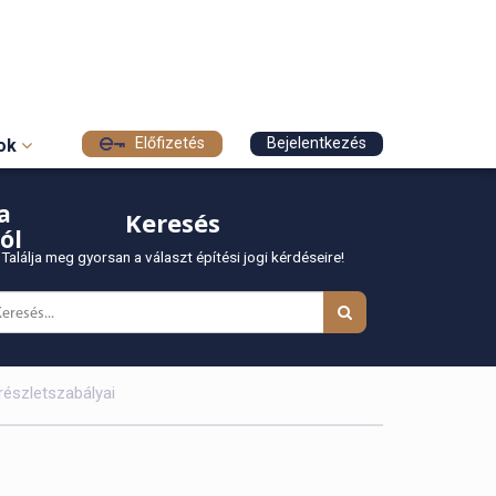
Előfizetés
Bejelentkezés
sok
a
Keresés
ól
Találja meg gyorsan a választ építési jogi kérdéseire!
részletszabályai