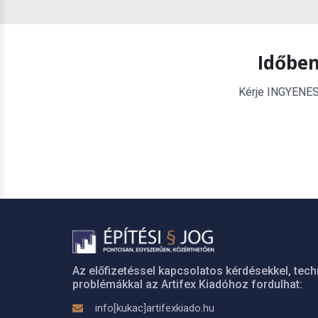
Időben
Kérje INGYENES é
Az előfizetéssel kapcsolatos kérdésekkel, tech
problémákkal az Artifex Kiadóhoz fordulhat:
info[kukac]artifexkiado.hu