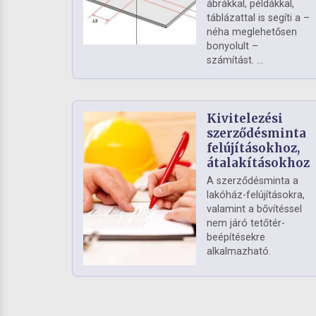
ábrákkal, példákkal,
táblázattal is segíti a –
néha meglehetősen
bonyolult –
számítást. ...
Kivitelezési
szerződésminta
felújításokhoz,
átalakításokhoz
A szerződésminta a
lakóház-felújításokra,
valamint a bővítéssel
nem járó tetőtér-
beépítésekre
alkalmazható.