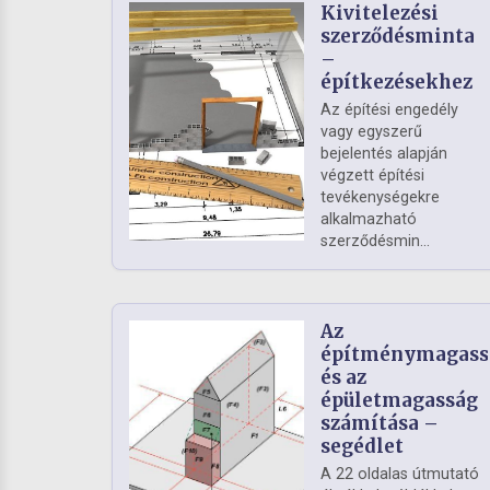
Kivitelezési
szerződésminta
–
építkezésekhez
Az építési engedély
vagy egyszerű
bejelentés alapján
végzett építési
tevékenységekre
alkalmazható
szerződésmin...
Az
építménymagass
és az
épületmagasság
számítása –
segédlet
A 22 oldalas útmutató