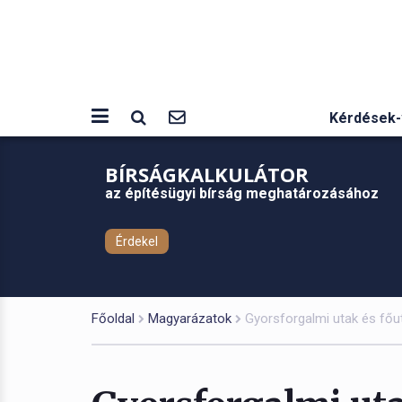
Kérdések-
BÍRSÁGKALKULÁTOR
az építésügyi bírság meghatározásához
Érdekel
Főoldal
Magyarázatok
Gyorsforgalmi utak és főut