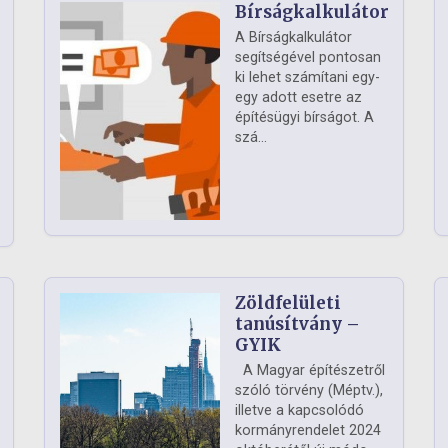
Bírságkalkulátor
A Bírságkalkulátor
segítségével pontosan
ki lehet számítani egy-
egy adott esetre az
építésügyi bírságot. A
szá...
Zöldfelületi
ág
tanúsítvány –
GYIK
A Magyar építészetről
szóló törvény (Méptv.),
illetve a kapcsolódó
kormányrendelet 2024