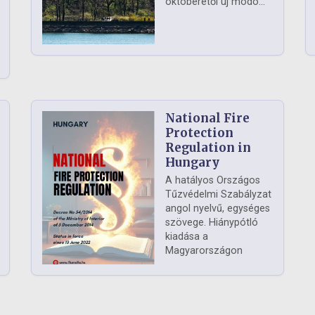
októberétől új módo...
National Fire
Protection
Regulation in
Hungary
A hatályos Országos
Tűzvédelmi Szabályzat
angol nyelvű, egységes
szövege. Hiánypótló
kiadása a
Magyarországon