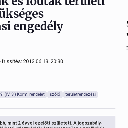
k és főutak területi
zükséges
ási engedély
 frissítés: 2013.06.13. 20:30
. (IV. 8.) Korm. rendelet
szőlő
területrendezési
b, mint 2 évvel ezelőtt született. A jogszabály-