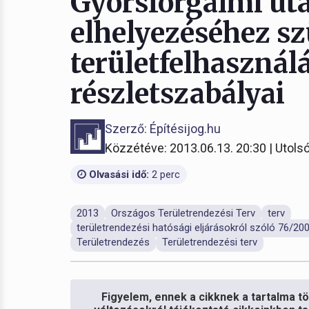
Gyorsforgalmi uta
elhelyezéséhez s
területfelhasznál
részletszabályai
Szerző: Építésijog.hu
Közzétéve: 2013.06.13. 20:30 | Utolsó
Olvasási idő:
2 perc
2013
Országos Területrendezési Terv
terv
területrendezési hatósági eljárásokról szóló 76/2009
Területrendezés
Területrendezési terv
Figyelem, ennek a cikknek a tartalma töb