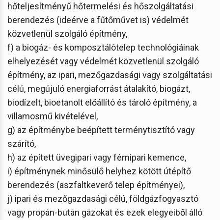
hőteljesítményű hőtermelési és hőszolgáltatási
berendezés (ideérve a fűtőművet is) védelmét
közvetlenül szolgáló építmény,
f) a biogáz- és komposztálótelep technológiáinak
elhelyezését vagy védelmét közvetlenül szolgáló
építmény, az ipari, mezőgazdasági vagy szolgáltatási
célú, megújuló energiaforrást átalakító, biogázt,
biodízelt, bioetanolt előállító és tároló építmény, a
villamosmű kivételével,
g) az építménybe beépített terménytisztító vagy
szárító,
h) az épített üvegipari vagy fémipari kemence,
i) építménynek minősülő helyhez kötött útépítő
berendezés (aszfaltkeverő telep építményei),
j) ipari és mezőgazdasági célú, földgázfogyasztó
vagy propán-bután gázokat és ezek elegyeiből álló