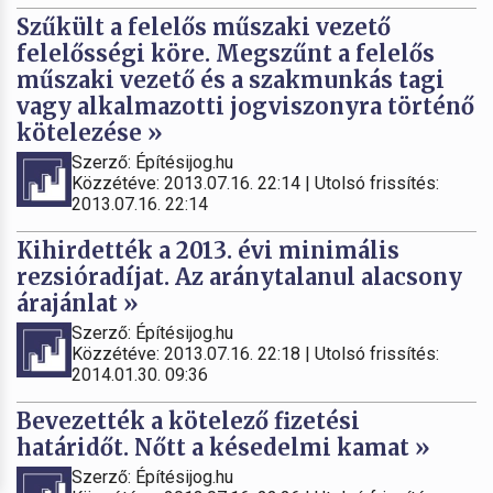
Szűkült a felelős műszaki vezető
felelősségi köre. Megszűnt a felelős
műszaki vezető és a szakmunkás tagi
vagy alkalmazotti jogviszonyra történő
kötelezése »
Szerző: Építésijog.hu
Közzétéve: 2013.07.16. 22:14 | Utolsó frissítés:
2013.07.16. 22:14
Kihirdették a 2013. évi minimális
rezsióradíjat. Az aránytalanul alacsony
árajánlat »
Szerző: Építésijog.hu
Közzétéve: 2013.07.16. 22:18 | Utolsó frissítés:
2014.01.30. 09:36
Bevezették a kötelező fizetési
határidőt. Nőtt a késedelmi kamat »
Szerző: Építésijog.hu