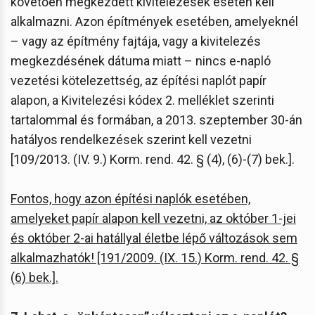
követően megkezdett kivitelezések esetén kell
alkalmazni. Azon építmények esetében, amelyeknél
– vagy az építmény fajtája, vagy a kivitelezés
megkezdésének dátuma miatt – nincs e-napló
vezetési kötelezettség, az építési naplót papír
alapon, a Kivitelezési kódex 2. melléklet szerinti
tartalommal és formában, a 2013. szeptember 30-án
hatályos rendelkezések szerint kell vezetni
[109/2013. (IV. 9.) Korm. rend. 42. § (4), (6)-(7) bek.].
Fontos, hogy azon építési naplók esetében,
amelyeket papír alapon kell vezetni, az október 1-jei
és október 2-ai hatállyal életbe lépő változások sem
alkalmazhatók! [191/2009. (IX. 15.) Korm. rend. 42. §
(6) bek.].