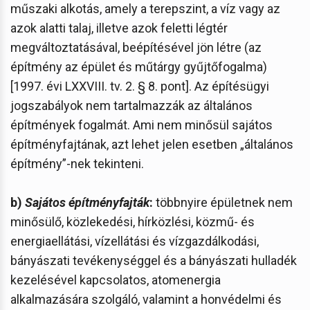
műszaki alkotás, amely a terepszint, a víz vagy az
azok alatti talaj, illetve azok feletti légtér
megváltoztatásával, beépítésével jön létre (az
építmény az épület és műtárgy gyűjtőfogalma)
[1997. évi LXXVIII. tv. 2. § 8. pont]. Az építésügyi
jogszabályok nem tartalmazzák az általános
építmények fogalmát. Ami nem minősül sajátos
építményfajtának, azt lehet jelen esetben „általános
építmény”-nek tekinteni.
b)
Sajátos építményfajták
:
többnyire épületnek nem
minősülő, közlekedési, hírközlési, közmű- és
energiaellátási, vízellátási és vízgazdálkodási,
bányászati tevékenységgel és a bányászati hulladék
kezelésével kapcsolatos, atomenergia
alkalmazására szolgáló, valamint a honvédelmi és