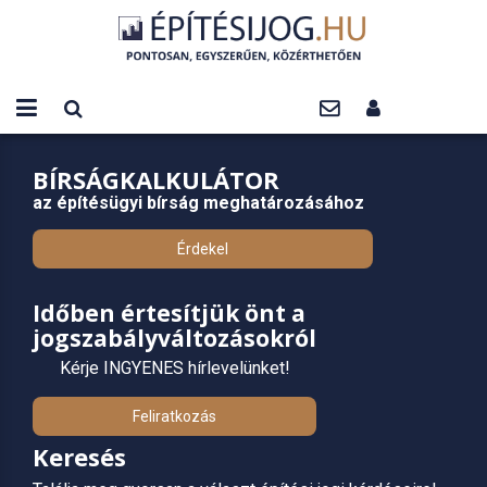
BÍRSÁGKALKULÁTOR
az építésügyi bírság meghatározásához
Érdekel
Időben értesítjük önt a
jogszabályváltozásokról
Kérje INGYENES hírlevelünket!
Feliratkozás
Keresés