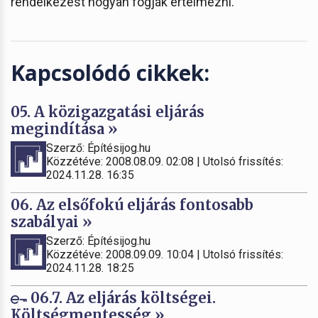
rendelkezést hogyan fogják értelmezni.
Kapcsolódó cikkek:
05. A közigazgatási eljárás
megindítása »
Szerző: Építésijog.hu
Közzétéve: 2008.08.09. 02:08 | Utolsó frissítés:
2024.11.28. 16:35
06. Az elsőfokú eljárás fontosabb
szabályai »
Szerző: Építésijog.hu
Közzétéve: 2008.09.09. 10:04 | Utolsó frissítés:
2024.11.28. 18:25
06.7. Az eljárás költségei.
Költségmentesség »