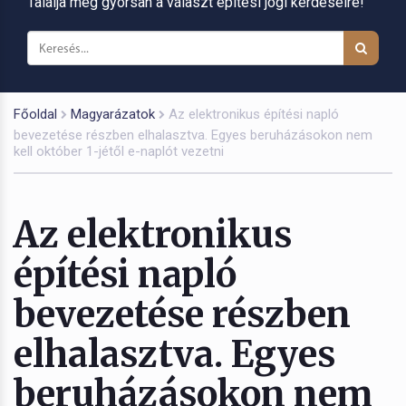
Találja meg gyorsan a választ építési jogi kérdéseire!
Főoldal
Magyarázatok
Az elektronikus építési napló
bevezetése részben elhalasztva. Egyes beruházásokon nem
kell október 1-jétől e-naplót vezetni
Az elektronikus
építési napló
bevezetése részben
elhalasztva. Egyes
beruházásokon nem