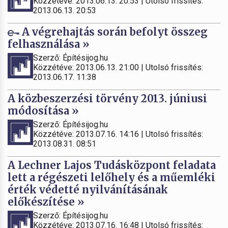
Közzétéve: 2013.06.13. 20:53 | Utolsó frissítés:
2013.06.13. 20:53
A végrehajtás során befolyt összeg
felhasználása »
Szerző: Építésijog.hu
Közzétéve: 2013.06.13. 21:00 | Utolsó frissítés:
2013.06.17. 11:38
A közbeszerzési törvény 2013. júniusi
módosítása »
Szerző: Építésijog.hu
Közzétéve: 2013.07.16. 14:16 | Utolsó frissítés:
2013.08.31. 08:51
A Lechner Lajos Tudásközpont feladata
lett a régészeti lelőhely és a műemléki
érték védetté nyilvánításának
előkészítése »
Szerző: Építésijog.hu
Közzétéve: 2013.07.16. 16:48 | Utolsó frissítés: