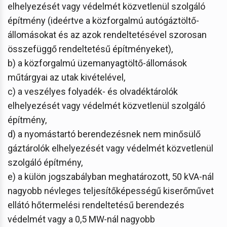
elhelyezését vagy védelmét közvetlenül szolgáló
építmény (ideértve a közforgalmú autógáztöltő-
állomásokat és az azok rendeltetésével szorosan
összefüggő rendeltetésű építményeket),
b) a közforgalmú üzemanyagtöltő-állomások
műtárgyai az utak kivételével,
c) a veszélyes folyadék- és olvadéktárolók
elhelyezését vagy védelmét közvetlenül szolgáló
építmény,
d) a nyomástartó berendezésnek nem minősülő
gáztárolók elhelyezését vagy védelmét közvetlenül
szolgáló építmény,
e) a külön jogszabályban meghatározott, 50 kVA-nál
nagyobb névleges teljesítőképességű kiserőművet
ellátó hőtermelési rendeltetésű berendezés
védelmét vagy a 0,5 MW-nál nagyobb