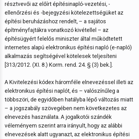
résztvevői az előírt építésinapló-vezetési, -
ellenőrzési és -bejegyzési kötelezettségüket az
építési beruházáshoz rendelt, – a sajátos
építményfajtákra vonatkozó kivétellel – az
építésügyért felelős miniszter által működtetett
internetes alapú elektronikus építési napló (e-napló)
alkalmazás segítségével kötelesek teljesíteni
[313/2012. (XI. 8.) Korm. rend. 24. § (3) bek.].
A Kivitelezési kódex háromféle elnevezéssel illeti az
elektronikus építési naplót, és – valószínűleg a
többszöri, de egyidőben hatályba lépő változás miatt
– a jogszabály szövegében nem következetes az
elnevezés használata. A jogalkotói szándék
véleményem szerint arra irányult, hogy az alábbi
elnevezések alatt ugyanazt, az elektronikus építési