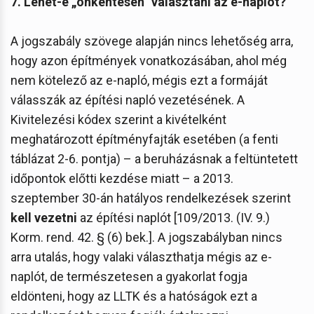
7. Lehet-e „önkéntesen” választani az e-naplót?
A jogszabály szövege alapján nincs lehetőség arra,
hogy azon építmények vonatkozásában, ahol még
nem kötelező az e-napló, mégis ezt a formáját
válasszák az építési napló vezetésének. A
Kivitelezési kódex szerint a kivételként
meghatározott építményfajták esetében (a fenti
táblázat 2-6. pontja) – a beruházásnak a feltüntetett
időpontok előtti kezdése miatt – a 2013.
szeptember 30-án hatályos rendelkezések szerint
kell vezetni
az építési naplót [109/2013. (IV. 9.)
Korm. rend. 42. § (6) bek.]. A jogszabályban nincs
arra utalás, hogy valaki választhatja mégis az e-
naplót, de természetesen a gyakorlat fogja
eldönteni, hogy az LLTK és a hatóságok ezt a