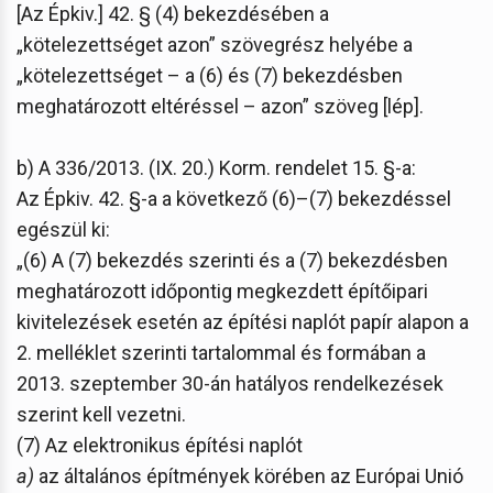
[Az Épkiv.] 42. § (4) bekezdésében a
„kötelezettséget azon” szövegrész helyébe a
„kötelezettséget – a (6) és (7) bekezdésben
meghatározott eltéréssel – azon” szöveg [lép].
b) A 336/2013. (IX. 20.) Korm. rendelet 15. §-a:
Az Épkiv. 42. §-a a következő (6)–(7) bekezdéssel
egészül ki:
„(6) A (7) bekezdés szerinti és a (7) bekezdésben
meghatározott időpontig megkezdett építőipari
kivitelezések esetén az építési naplót papír alapon a
2. melléklet szerinti tartalommal és formában a
2013. szeptember 30-án hatályos rendelkezések
szerint kell vezetni.
(7) Az elektronikus építési naplót
a)
az általános építmények körében az Európai Unió