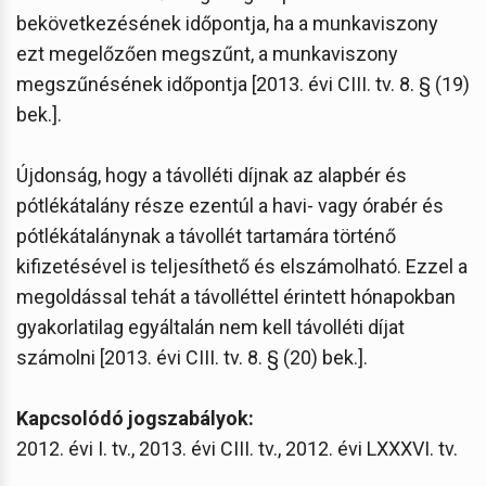
bekövetkezésének időpontja, ha a munkaviszony
ezt megelőzően megszűnt, a munkaviszony
megszűnésének időpontja [2013. évi CIII. tv. 8. § (19)
bek.].
Újdonság, hogy a távolléti díjnak az alapbér és
pótlékátalány része ezentúl a havi- vagy órabér és
pótlékátalánynak a távollét tartamára történő
kifizetésével is teljesíthető és elszámolható. Ezzel a
megoldással tehát a távolléttel érintett hónapokban
gyakorlatilag egyáltalán nem kell távolléti díjat
számolni [2013. évi CIII. tv. 8. § (20) bek.].
Kapcsolódó jogszabályok:
2012. évi I. tv., 2013. évi CIII. tv., 2012. évi LXXXVI. tv.