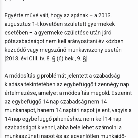
Egyértelművé vált, hogy az apának – a 2013.
augusztus 1-t követően született gyermekek
esetében – a gyermeke születése után járó
pótszabadságot nem kell arányosítani év közben
kezdődő vagy megszűnő munkaviszony esetén
[2013. évi CIII. tv. 8. § (6) bek., 9. §].
A módosításig problémát jelentett a szabadság
kiadása tekintetében az egybefüggő tizennégy nap
értelmezése, amelyet a módosítás megold. Eszerint
az egybefüggő 14 nap szabadság nem 14
munkanapot, hanem 14 naptári napot jelent, vagyis a
14 nap egybefüggő pihenéshez nem kell 14 nap
szabadságot kivenni, abba bele lehet számolni a
munkaszüneti napot és az egyenlőtlen munkaidő-