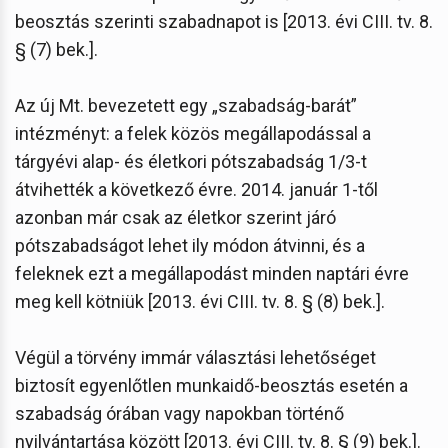
beosztás szerinti szabadnapot is [2013. évi CIII. tv. 8.
§ (7) bek.].
Az új Mt. bevezetett egy „szabadság-barát”
intézményt: a felek közös megállapodással a
tárgyévi alap- és életkori pótszabadság 1/3-t
átvihették a következő évre. 2014. január 1-től
azonban már csak az életkor szerint járó
pótszabadságot lehet ily módon átvinni, és a
feleknek ezt a megállapodást minden naptári évre
meg kell kötniük [2013. évi CIII. tv. 8. § (8) bek.].
Végül a törvény immár választási lehetőséget
biztosít egyenlőtlen munkaidő-beosztás esetén a
szabadság órában vagy napokban történő
nyilvántartása között [2013. évi CIII. tv. 8. § (9) bek.].