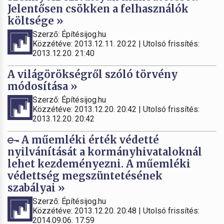
Jelentősen csökken a felhasználók
költsége »
Szerző: Építésijog.hu
Közzétéve: 2013.12.11. 20:22 | Utolsó frissítés:
2013.12.20. 21:40
A világörökségről szóló törvény
módosítása »
Szerző: Építésijog.hu
Közzétéve: 2013.12.20. 20:42 | Utolsó frissítés:
2013.12.20. 20:42
A műemléki érték védetté
nyilvánítását a kormányhivataloknál
lehet kezdeményezni. A műemléki
védettség megszüntetésének
szabályai »
Szerző: Építésijog.hu
Közzétéve: 2013.12.20. 20:48 | Utolsó frissítés:
2014.09.06. 17:59