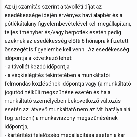
Az új számítás szerint a távolléti díjat az
esedékessége idején érvényes havi alapbér és a
pótlékátalány figyelembevételével kell megállapítani,
teljesítménybér és/vagy bérpótlék esetén pedig
ezeknek az esedékesség előtti 6 hónapra kifizetett
összegét is figyelembe kell venni. Az esedékesség
időpontja a következő lehet:
- a távollét kezdő időpontja,
- a végkielégítés tekintetében a munkáltatói
felmondás közlésének időpontja vagy (a munkáltató
jogutód nélküli megszűnése esetén és ha a
munkáltató személyében bekövetkező változás
esetén az átvevő munkáltató nem az Mt. hatálya alá
fog tartozni) a munkaviszony megszűnésének
időpontja,
- kártérítési felelősség megállapítása esetén a kár