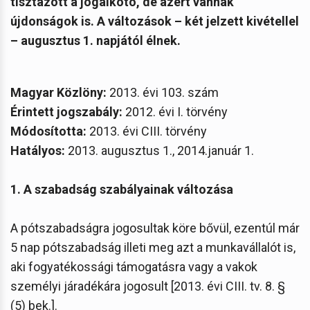
tisztázott a jogalkotó, de azért vannak
újdonságok is. A változások – két jelzett kivétellel
– augusztus 1. napjától élnek.
Magyar Közlöny:
2013. évi 103. szám
Érintett jogszabály:
2012. évi I. törvény
Módosította:
2013. évi CIII. törvény
Hatályos:
2013. augusztus 1., 2014.január 1.
1. A szabadság szabályainak változása
A pótszabadságra jogosultak köre bővül, ezentúl már
5 nap pótszabadság illeti meg azt a munkavállalót is,
aki fogyatékossági támogatásra vagy a vakok
személyi járadékára jogosult [2013. évi CIII. tv. 8. §
(5) bek.].