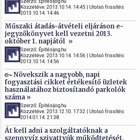
Szerző: Építésijog.hu
Közzétéve: 2013.10.14. 14:45 | Utolsó frissítés:
2013.10.14. 14:46
Műszaki átadás-átvételi eljáráson e-
jegyzőkönyvet kell vezetni 2013.
október 1. napjától »
Szerző: Építésijog.hu
Közzétéve: 2013.10.14. 14:56 | Utolsó frissítés:
2013.10.14. 14:56
Növekszik a nagyobb, napi
fogyasztási cikket értékesítő üzletek
használatához biztosítandó parkolók
száma »
Szerző: Építésijog.hu
Közzétéve: 2013.12.10. 17:32 | Utolsó frissítés:
2014.01.14. 21:38
Át kell adni a szolgáltatóknak a
szennyvíz szivattyúk működtetését.