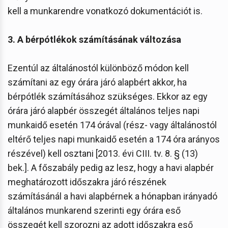
kell a munkarendre vonatkozó dokumentációt is.
3. A bérpótlékok számításának változása
Ezentúl az általánostól különböző módon kell
számítani az egy órára járó alapbért akkor, ha
bérpótlék számításához szükséges. Ekkor az egy
órára járó alapbér összegét általános teljes napi
munkaidő esetén 174 órával (rész- vagy általánostól
eltérő teljes napi munkaidő esetén a 174 óra arányos
részével) kell osztani [2013. évi CIII. tv. 8. § (13)
bek.]. A főszabály pedig az lesz, hogy a havi alapbér
meghatározott időszakra járó részének
számításánál a havi alapbérnek a hónapban irányadó
általános munkarend szerinti egy órára eső
összegét kell szorozni az adott időszakra eső