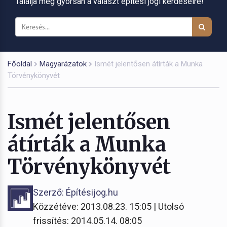
Találja meg gyorsan a választ építési jogi kérdéseire!
Főoldal
Magyarázatok
Ismét jelentősen átírták a Munka
Törvénykönyvét
Ismét jelentősen
átírták a Munka
Törvénykönyvét
Szerző: Építésijog.hu
Közzétéve: 2013.08.23. 15:05 | Utolsó
frissítés: 2014.05.14. 08:05