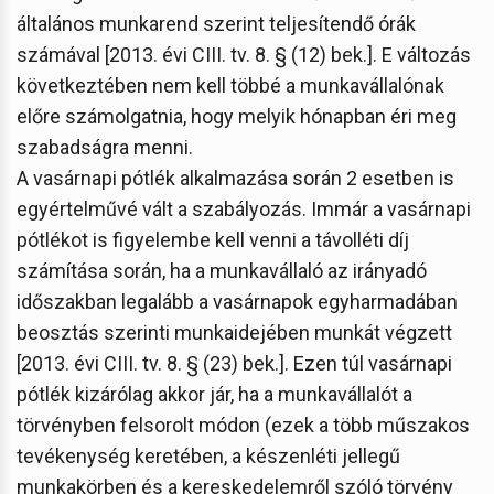
általános munkarend szerint teljesítendő órák
számával [2013. évi CIII. tv. 8. § (12) bek.]. E változás
következtében nem kell többé a munkavállalónak
előre számolgatnia, hogy melyik hónapban éri meg
szabadságra menni.
A vasárnapi pótlék alkalmazása során 2 esetben is
egyértelművé vált a szabályozás. Immár a vasárnapi
pótlékot is figyelembe kell venni a távolléti díj
számítása során, ha a munkavállaló az irányadó
időszakban legalább a vasárnapok egyharmadában
beosztás szerinti munkaidejében munkát végzett
[2013. évi CIII. tv. 8. § (23) bek.]. Ezen túl vasárnapi
pótlék kizárólag akkor jár, ha a munkavállalót a
törvényben felsorolt módon (ezek a több műszakos
tevékenység keretében, a készenléti jellegű
munkakörben és a kereskedelemről szóló törvény