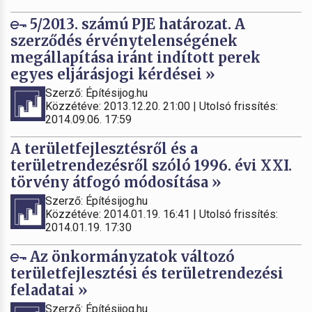
5/2013. számú PJE határozat. A
szerződés érvénytelenségének
megállapítása iránt indított perek
egyes eljárásjogi kérdései »
Szerző: Építésijog.hu
Közzétéve: 2013.12.20. 21:00 | Utolsó frissítés:
2014.09.06. 17:59
A területfejlesztésről és a
területrendezésről szóló 1996. évi XXI.
törvény átfogó módosítása »
Szerző: Építésijog.hu
Közzétéve: 2014.01.19. 16:41 | Utolsó frissítés:
2014.01.19. 17:30
Az önkormányzatok változó
területfejlesztési és területrendezési
feladatai »
Szerző: Építésijog.hu