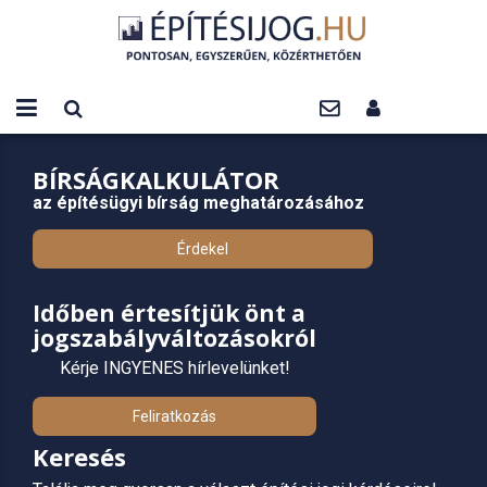
BÍRSÁGKALKULÁTOR
az építésügyi bírság meghatározásához
Érdekel
Időben értesítjük önt a
jogszabályváltozásokról
Kérje INGYENES hírlevelünket!
Feliratkozás
Keresés