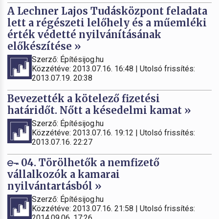
A Lechner Lajos Tudásközpont feladata
lett a régészeti lelőhely és a műemléki
érték védetté nyilvánításának
előkészítése »
Szerző: Építésijog.hu
Közzétéve: 2013.07.16. 16:48 | Utolsó frissítés:
2013.07.19. 20:38
Bevezették a kötelező fizetési
határidőt. Nőtt a késedelmi kamat »
Szerző: Építésijog.hu
Közzétéve: 2013.07.16. 19:12 | Utolsó frissítés:
2013.07.16. 22:27
04. Törölhetők a nemfizető
vállalkozók a kamarai
nyilvántartásból »
Szerző: Építésijog.hu
Közzétéve: 2013.07.16. 21:58 | Utolsó frissítés:
2014.09.06. 17:26