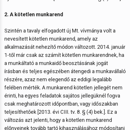
2. A kötetlen munkarend
Szintén a tavaly elfogadott új Mt. vívmánya volt a
nevesített kötetlen munkarend, amely az
alkalmazását nehezítő módon változott. 2014. január
1-től már csak az számít kötetlen munkarendnek, ha
a munkáltató a munkaidő beosztásának jogát
írásban és teljes egészében átengedi a munkavállaló
részére, azaz nem elegendő az eddigi legalább
felében mérték. A munkarend kötetlen jellegét nem
érinti, ha egyes feladatok sajátos jellegüknél fogva
csak meghatározott időpontban, vagy időszakban
teljesíthetőek [2013. évi CIII. tv. 8. § (4) bek.]. Ez a
változás azt jelenti, hogy a kötetlen munkarend
előnyeinek tovább tartó kihasználásához módosítani