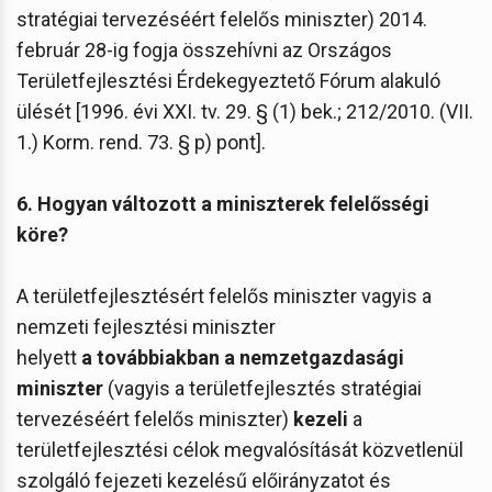
stratégiai tervezéséért felelős miniszter) 2014.
február 28-ig fogja összehívni az Országos
Területfejlesztési Érdekegyeztető Fórum alakuló
ülését [1996. évi XXI. tv. 29. § (1) bek.; 212/2010. (VII.
1.) Korm. rend. 73. § p) pont].
6. Hogyan változott a miniszterek felelősségi
köre?
A területfejlesztésért felelős miniszter vagyis a
nemzeti fejlesztési miniszter
helyett
a továbbiakban a nemzetgazdasági
miniszter
(vagyis a területfejlesztés stratégiai
tervezéséért felelős miniszter)
kezeli
a
területfejlesztési célok megvalósítását közvetlenül
szolgáló fejezeti kezelésű előirányzatot és