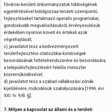
fővárosi kerületi önkormányzatok többségének
egyetértésével kidolgozzaa területi szempontú
fejlesztéseket tartalmazó operatív programokat,
gondoskodik megvalósításukról, érvényesülésük
érdekében nyomon követi és értékeli azok
végrehajtását;
c) javaslatot tesz a kedvezményezett
területfejlesztési-statisztikai kistérségek
besorolásának feltételrendszerére és besorolására,
a településfejlesztésért felelős miniszter
közreműködésével;
d) javaslatot tesz a szabad vállalkozási zónák
kijelölésére, működésük szabályozására [1996. évi
XXI. tv. 9/B. §].
7. Milyen a kapcsolat az állami és a területi