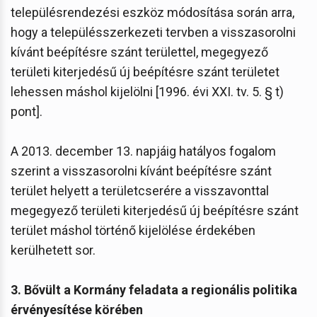
településrendezési eszköz módosítása során arra,
hogy a településszerkezeti tervben a visszasorolni
kívánt beépítésre szánt területtel, megegyező
területi kiterjedésű új beépítésre szánt területet
lehessen máshol kijelölni [1996. évi XXI. tv. 5. § t)
pont].
A 2013. december 13. napjáig hatályos fogalom
szerint a visszasorolni kívánt beépítésre szánt
terület helyett a területcserére a visszavonttal
megegyező területi kiterjedésű új beépítésre szánt
terület máshol történő kijelölése érdekében
kerülhetett sor.
3. Bővült a Kormány feladata a regionális politika
érvényesítése körében