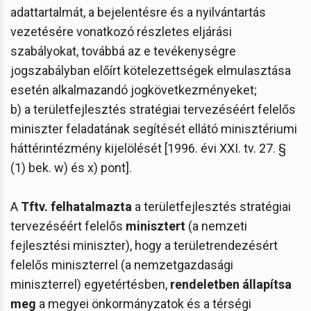
adattartalmát, a bejelentésre és a nyilvántartás
vezetésére vonatkozó részletes eljárási
szabályokat, továbbá az e tevékenységre
jogszabályban előírt kötelezettségek elmulasztása
esetén alkalmazandó jogkövetkezményeket;
b) a területfejlesztés stratégiai tervezéséért felelős
miniszter feladatának segítését ellátó minisztériumi
háttérintézmény kijelölését [1996. évi XXI. tv. 27. §
(1) bek. w) és x) pont].
A
Tftv. felhatalmazta
a területfejlesztés stratégiai
tervezéséért felelős
minisztert
(a nemzeti
fejlesztési miniszter), hogy a területrendezésért
felelős miniszterrel (a nemzetgazdasági
miniszterrel) egyetértésben,
rendeletben állapítsa
meg
a megyei önkormányzatok és a térségi