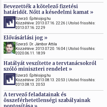
Bevezették a kötelező fizetési
határidőt. Nőtt a késedelmi kamat »
Szerző: Építésijog.hu
Közzétéve: 2013.07.16. 22:26 | Utolsó frissítés:
2013.07.16. 22:29
Elővásárlási jog »
Szerző: Dr. Jámbor Attila
Közzétéve: 2013.07.20. 16:04 | Utolsó frissítés:
2020.06.11. 18:39
Hatályát veszítette a tervtanácsokról
szóló miniszteri rendelet »
Szerző: Építésijog.hu
Közzétéve: 2013.08.13. 20:53 | Utolsó frissítés:
2013.08.13. 20:53
A tervező feladatainak és
összeférhetetlenségi szabályainak
pontosítása »