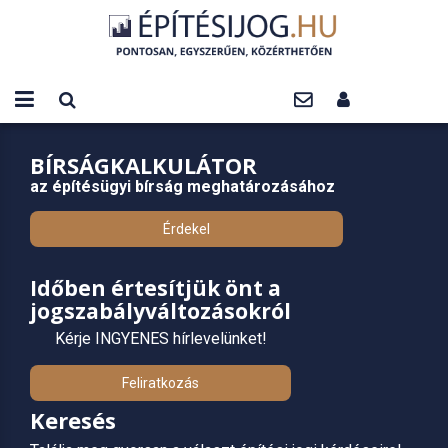
BÍRSÁGKALKULÁTOR
az építésügyi bírság meghatározásához
Érdekel
Időben értesítjük önt a
jogszabályváltozásokról
Kérje INGYENES hírlevelünket!
Feliratkozás
Keresés