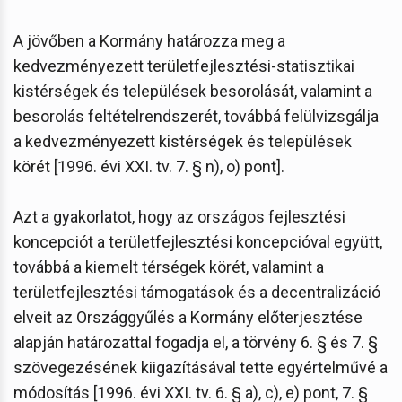
A jövőben a Kormány határozza meg a
kedvezményezett területfejlesztési-statisztikai
kistérségek és települések besorolását, valamint a
besorolás feltételrendszerét, továbbá felülvizsgálja
a kedvezményezett kistérségek és települések
körét [1996. évi XXI. tv. 7. § n), o) pont].
Azt a gyakorlatot, hogy az országos fejlesztési
koncepciót a területfejlesztési koncepcióval együtt,
továbbá a kiemelt térségek körét, valamint a
területfejlesztési támogatások és a decentralizáció
elveit az Országgyűlés a Kormány előterjesztése
alapján határozattal fogadja el, a törvény 6. § és 7. §
szövegezésének kiigazításával tette egyértelművé a
módosítás [1996. évi XXI. tv. 6. § a), c), e) pont, 7. §