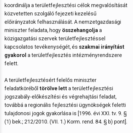
koordinálja a területfejlesztési célok megvalósítását
közvetetten szolgáló fejezeti kezelésű
előirányzatok felhasználását. A nemzetgazdasági
miniszter feladata, hogy
összehangolja
a
közigazgatási szervek területfejlesztéssel
kapcsolatos tevékenységét, és
szakmai irányítást
gyakorol
a területfejlesztés intézményrendszere
felett.
A területfejlesztésért felelős miniszter
feladatköréből
törölve lett
a területfejlesztési
jogszabály-előkészítési és végrehajtási feladat,
továbbá a regionális fejlesztési ügynökségek feletti
tulajdonosi jogok gyakorlása is [1996. évi XXI. tv. 9. §
(1) bek.; 212/2010. (VII. 1.) Korm. rend. 84. § b) pont].