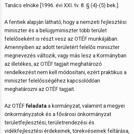
Tanács elnöke [1996. évi XXI. tv. 8. § (4)-(5) bek.].
A fentiek alapján látható, hogy a nemzeti fejlesztési
miniszter és a belügyminiszter több terület
felelőseként is részt vesz az OTÉF munkájában.
Amennyiben az adott területért felelős miniszter
megnevezés változik, vagy más lesz a Kormányban
az illetékes, az OTÉF tagjait meghatározó
rendelkezést nem kell módosítani, ezért praktikus a
miniszter felelősségéhez kapcsolódóan
meghatározni az OTÉF tagjait.
Az OTÉF
feladata
a kormányzat, valamint a megyei
önkormányzatok és a fővárosi önkormányzat
területfejlesztési, területrendezési és
vidékfejlesztési érdekeinek, törekvéseinek feltárása,