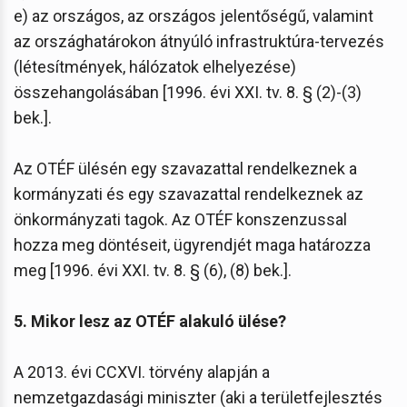
e) az országos, az országos jelentőségű, valamint
az országhatárokon átnyúló infrastruktúra-tervezés
(létesítmények, hálózatok elhelyezése)
összehangolásában [1996. évi XXI. tv. 8. § (2)-(3)
bek.].
Az OTÉF ülésén egy szavazattal rendelkeznek a
kormányzati és egy szavazattal rendelkeznek az
önkormányzati tagok. Az OTÉF konszenzussal
hozza meg döntéseit, ügyrendjét maga határozza
meg [1996. évi XXI. tv. 8. § (6), (8) bek.].
5. Mikor lesz az OTÉF alakuló ülése?
A 2013. évi CCXVI. törvény alapján a
nemzetgazdasági miniszter (aki a területfejlesztés