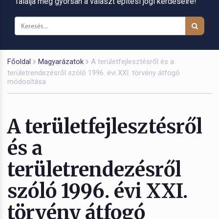
Találja meg gyorsan a választ építési jogi kérdéseire!
Főoldal
Magyarázatok
A területfejlesztésről és a
területrendezésről szóló 1996. évi XXI. törvény átfogó
módosítása
A területfejlesztésről
és a
területrendezésről
szóló 1996. évi XXI.
törvény átfogó