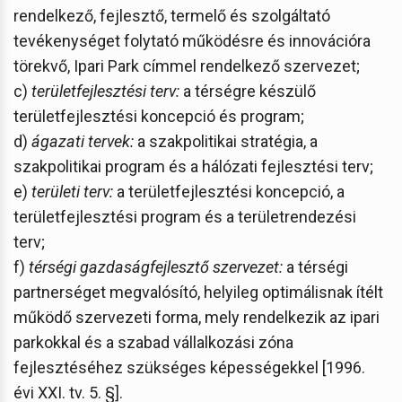
rendelkező, fejlesztő, termelő és szolgáltató
tevékenységet folytató működésre és innovációra
törekvő, Ipari Park címmel rendelkező szervezet;
c)
területfejlesztési terv:
a térségre készülő
területfejlesztési koncepció és program;
d)
ágazati tervek:
a szakpolitikai stratégia, a
szakpolitikai program és a hálózati fejlesztési terv;
e)
területi terv:
a területfejlesztési koncepció, a
területfejlesztési program és a területrendezési
terv;
f)
térségi gazdaságfejlesztő szervezet:
a térségi
partnerséget megvalósító, helyileg optimálisnak ítélt
működő szervezeti forma, mely rendelkezik az ipari
parkokkal és a szabad vállalkozási zóna
fejlesztéséhez szükséges képességekkel [1996.
évi XXI. tv. 5. §].