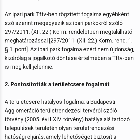
Az ipari park Tftv-ben rögzített fogalma egyébként
szó szerint megegyezik az ipari parkokról szóló
297/2011. (XII. 22.) Korm. rendeletben megtalálható
meghatározással [297/2011. (XII. 22.) Korm. rend. 1.
§ 1. pont]. Az ipari park fogalma ezért nem újdonság,
kizárólag a jogalkotó döntése értelmében a Tftv-ben
is meg kell jelennie.
2. Pontosították a területcsere fogalmát
A területcsere hatályos fogalma: a Budapesti
Agglomeráció területrendezési tervéről szóló
törvény (2005. évi LXIV. törvény) hatálya alá tartozó
települések területén olyan területrendezési
hatósági eljárás, amely lehetőséget biztosít a