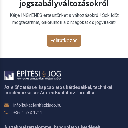
jogszabályváltozásokról
Kérje INGYENES értesítőnket a változásokról! Sok időt
megtakaríthat, elkerülheti a bírságokat és jogvitákat!
Feliratkozás
Az előfizetéssel kapcsolatos kérdésekkel, technikai
problémákkal az Artifex Kiadóhoz fordulhat:
info[kukac]artifexkiado.hu
+36 1 783 1711
A szakmai tartalommal kapcsolatos kérdéseit,