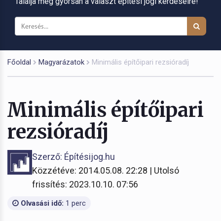
Találja meg gyorsan a választ építési jogi kérdéseire!
Főoldal
Magyarázatok
Minimális építőipari rezsióradíj
Minimális építőipari
rezsióradíj
Szerző: Építésijog.hu
Közzétéve: 2014.05.08. 22:28 | Utolsó
frissítés: 2023.10.10. 07:56
Olvasási idő:
1 perc