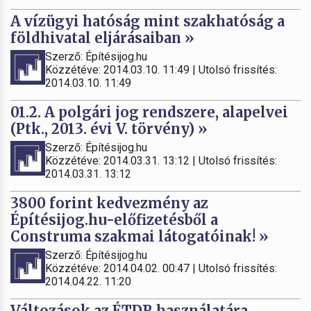
A vízügyi hatóság mint szakhatóság a
földhivatal eljárásaiban »
Szerző: Építésijog.hu
Közzétéve: 2014.03.10. 11:49 | Utolsó frissítés:
2014.03.10. 11:49
01.2. A polgári jog rendszere, alapelvei
(Ptk., 2013. évi V. törvény) »
Szerző: Építésijog.hu
Közzétéve: 2014.03.31. 13:12 | Utolsó frissítés:
2014.03.31. 13:12
3800 forint kedvezmény az
Építésijog.hu-előfizetésből a
Construma szakmai látogatóinak! »
Szerző: Építésijog.hu
Közzétéve: 2014.04.02. 00:47 | Utolsó frissítés:
2014.04.22. 11:20
Változások az ÉTDR használatára