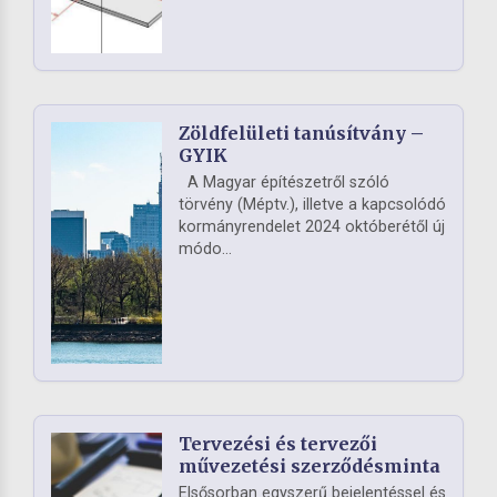
Zöldfelületi tanúsítvány –
GYIK
A Magyar építészetről szóló
törvény (Méptv.), illetve a kapcsolódó
kormányrendelet 2024 októberétől új
módo...
Tervezési és tervezői
művezetési szerződésminta
Elsősorban egyszerű bejelentéssel és