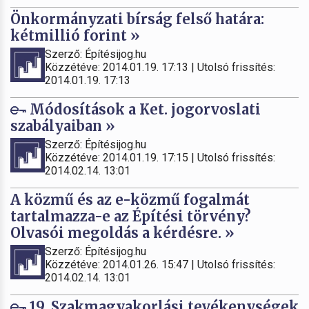
Önkormányzati bírság felső határa:
kétmillió forint »
Szerző: Építésijog.hu
Közzétéve: 2014.01.19. 17:13 | Utolsó frissítés:
2014.01.19. 17:13
Módosítások a Ket. jogorvoslati
szabályaiban »
Szerző: Építésijog.hu
Közzétéve: 2014.01.19. 17:15 | Utolsó frissítés:
2014.02.14. 13:01
A közmű és az e-közmű fogalmát
tartalmazza-e az Építési törvény?
Olvasói megoldás a kérdésre. »
Szerző: Építésijog.hu
Közzétéve: 2014.01.26. 15:47 | Utolsó frissítés:
2014.02.14. 13:01
19. Szakmagyakorlási tevékenységek