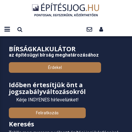
BÍRSÁGKALKULÁTOR
az építésügyi bírság meghatározásához
Érdekel
Időben értesítjük önt a
jogszabályváltozásokról
Kérje INGYENES hírlevelünket!
Feliratkozás
Keresés