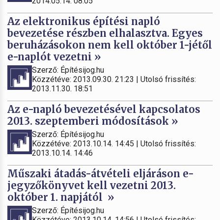
2014.05.14. 08:05
Az elektronikus építési napló
bevezetése részben elhalasztva. Egyes
beruházásokon nem kell október 1-jétől
e-naplót vezetni »
Szerző: Építésijog.hu
Közzétéve: 2013.09.30. 21:23 | Utolsó frissítés:
2013.11.30. 18:51
Az e-napló bevezetésével kapcsolatos
2013. szeptemberi módosítások »
Szerző: Építésijog.hu
Közzétéve: 2013.10.14. 14:45 | Utolsó frissítés:
2013.10.14. 14:46
Műszaki átadás-átvételi eljáráson e-
jegyzőkönyvet kell vezetni 2013.
október 1. napjától »
Szerző: Építésijog.hu
Közzétéve: 2013.10.14. 14:56 | Utolsó frissítés: