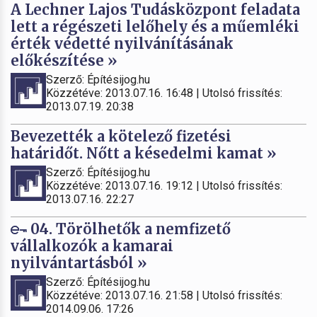
A Lechner Lajos Tudásközpont feladata
lett a régészeti lelőhely és a műemléki
érték védetté nyilvánításának
előkészítése »
Szerző: Építésijog.hu
Közzétéve: 2013.07.16. 16:48 | Utolsó frissítés:
2013.07.19. 20:38
Bevezették a kötelező fizetési
határidőt. Nőtt a késedelmi kamat »
Szerző: Építésijog.hu
Közzétéve: 2013.07.16. 19:12 | Utolsó frissítés:
2013.07.16. 22:27
04. Törölhetők a nemfizető
vállalkozók a kamarai
nyilvántartásból »
Szerző: Építésijog.hu
Közzétéve: 2013.07.16. 21:58 | Utolsó frissítés:
2014.09.06. 17:26