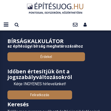
BÍRSÁGKALKULÁTOR
az építésügyi bírság meghatározásához
Érdekel
Időben értesítjük önt a
jogszabályváltozásokról
Kérje INGYENES hírlevelünket!
Feliratkozás
Keresés