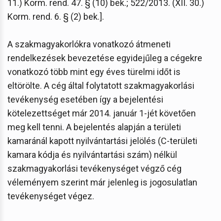
11.) Korm. rend. 47. § (10) bek.; 522/2013. (XII. 30.)
Korm. rend. 6. § (2) bek.].
A szakmagyakorlókra vonatkozó átmeneti
rendelkezések bevezetése egyidejűleg a cégekre
vonatkozó több mint egy éves türelmi időt is
eltörölte. A cég által folytatott szakmagyakorlási
tevékenység esetében így a bejelentési
kötelezettséget már 2014. január 1-jét követően
meg kell tenni. A bejelentés alapján a területi
kamaránál kapott nyilvántartási jelölés (C-területi
kamara kódja és nyilvántartási szám) nélkül
szakmagyakorlási tevékenységet végző cég
véleményem szerint már jelenleg is jogosulatlan
tevékenységet végez.