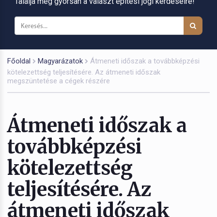
Találja meg gyorsan a választ építési jogi kérdéseire!
Főoldal
Magyarázatok
Átmeneti időszak a továbbképzési
kötelezettség teljesítésére. Az átmeneti időszak
megszüntetése a cégek részére
Átmeneti időszak a
továbbképzési
kötelezettség
teljesítésére. Az
átmeneti időszak