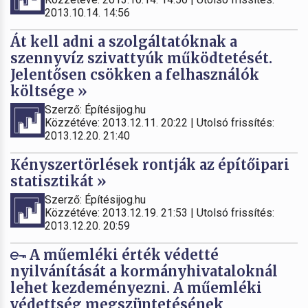
2013.10.14. 14:56
Át kell adni a szolgáltatóknak a
szennyvíz szivattyúk működtetését.
Jelentősen csökken a felhasználók
költsége »
Szerző: Építésijog.hu
Közzétéve: 2013.12.11. 20:22 | Utolsó frissítés:
2013.12.20. 21:40
Kényszertörlések rontják az építőipari
statisztikát »
Szerző: Építésijog.hu
Közzétéve: 2013.12.19. 21:53 | Utolsó frissítés:
2013.12.20. 20:59
A műemléki érték védetté
nyilvánítását a kormányhivataloknál
lehet kezdeményezni. A műemléki
védettség megszüntetésének