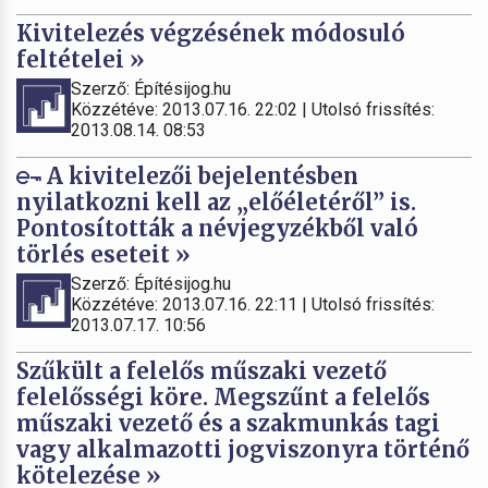
Kivitelezés végzésének módosuló
feltételei »
Szerző: Építésijog.hu
Közzétéve: 2013.07.16. 22:02 | Utolsó frissítés:
2013.08.14. 08:53
A kivitelezői bejelentésben
nyilatkozni kell az „előéletéről” is.
Pontosították a névjegyzékből való
törlés eseteit »
Szerző: Építésijog.hu
Közzétéve: 2013.07.16. 22:11 | Utolsó frissítés:
2013.07.17. 10:56
Szűkült a felelős műszaki vezető
felelősségi köre. Megszűnt a felelős
műszaki vezető és a szakmunkás tagi
vagy alkalmazotti jogviszonyra történő
kötelezése »