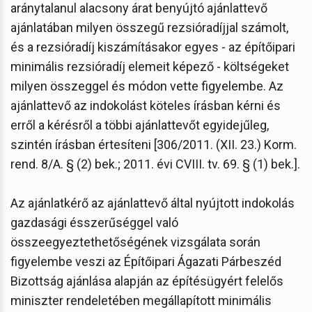
aránytalanul alacsony árat benyújtó ajánlattevő
ajánlatában milyen összegű rezsióradíjjal számolt,
és a rezsióradíj kiszámításakor egyes - az építőipari
minimális rezsióradíj elemeit képező - költségeket
milyen összeggel és módon vette figyelembe. Az
ajánlattevő az indokolást köteles írásban kérni és
erről a kérésről a többi ajánlattevőt egyidejűleg,
szintén írásban értesíteni [306/2011. (XII. 23.) Korm.
rend. 8/A. § (2) bek.; 2011. évi CVIII. tv. 69. § (1) bek.].
Az ajánlatkérő az ajánlattevő által nyújtott indokolás
gazdasági ésszerűséggel való
összeegyeztethetőségének vizsgálata során
figyelembe veszi az Építőipari Ágazati Párbeszéd
Bizottság ajánlása alapján az építésügyért felelős
miniszter rendeletében megállapított minimális