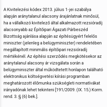
A Kivitelezési kódex 2013. július 1-jei szabálya
alapján aránytalanul alacsony árajánlatnak minősül,
ha a vállalkozó kivitelező által alkalmazott rezsióradíj
alacsonyabb az Építőipari Ágazati Párbeszéd
Bizottság ajánlása alapján az építésügyért felelős
miniszter (jelenleg a belügyminiszter) rendeletében
megállapított minimális építőipari rezsióradíj
mértékénél. Az építési szerződés megkötésekor az
aránytalanul alacsony ár vizsgálata során a
belügyminiszter által működtetett honlapon található
elektronikus költségvetési kiírási programban
meghatározott élőmunka szükségleti normatívákat
irányadónak lehet tekinteni [191/2009. (IX. 15.) Korm.
rend. 3. § (6) bek.].