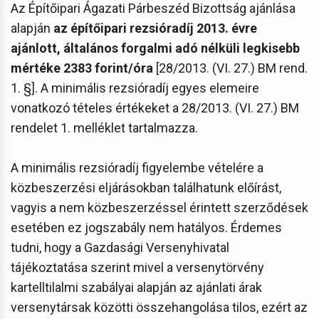
Az Építőipari Ágazati Párbeszéd Bizottság ajánlása
alapján
az építőipari rezsióradíj 2013. évre
ajánlott, általános forgalmi adó nélküli legkisebb
mértéke 2383 forint/óra
[28/2013. (VI. 27.) BM rend.
1. §]. A minimális rezsióradíj egyes elemeire
vonatkozó tételes értékeket a 28/2013. (VI. 27.) BM
rendelet 1. melléklet tartalmazza.
A minimális rezsióradíj figyelembe vételére a
közbeszerzési eljárásokban találhatunk előírást,
vagyis a nem közbeszerzéssel érintett szerződések
esetében ez jogszabály nem hatályos. Érdemes
tudni, hogy a Gazdasági Versenyhivatal
tájékoztatása szerint mivel a versenytörvény
kartelltilalmi szabályai alapján az ajánlati árak
versenytársak közötti összehangolása tilos, ezért az