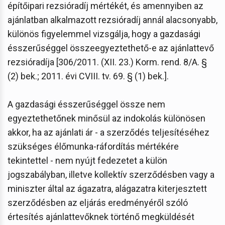
építőipari rezsióradíj mértékét, és amennyiben az
ajánlatban alkalmazott rezsióradíj annál alacsonyabb,
különös figyelemmel vizsgálja, hogy a gazdasági
ésszerűséggel összeegyeztethető-e az ajánlattevő
rezsióradíja [306/2011. (XII. 23.) Korm. rend. 8/A. §
(2) bek.; 2011. évi CVIII. tv. 69. § (1) bek.].
A gazdasági ésszerűséggel össze nem
egyeztethetőnek minősül az indokolás különösen
akkor, ha az ajánlati ár - a szerződés teljesítéséhez
szükséges élőmunka-ráfordítás mértékére
tekintettel - nem nyújt fedezetet a külön
jogszabályban, illetve kollektív szerződésben vagy a
miniszter által az ágazatra, alágazatra kiterjesztett
szerződésben az eljárás eredményéről szóló
értesítés ajánlattevőknek történő megküldését