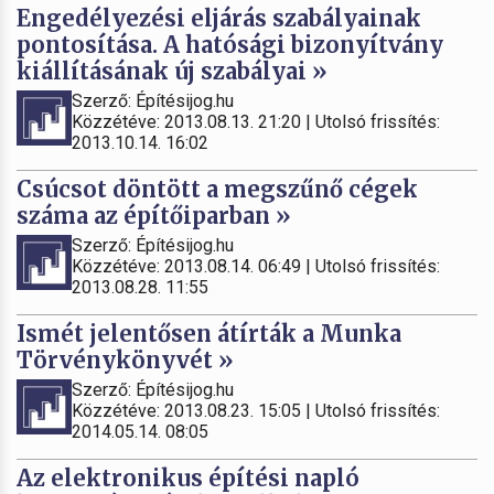
Engedélyezési eljárás szabályainak
pontosítása. A hatósági bizonyítvány
kiállításának új szabályai »
Szerző: Építésijog.hu
Közzétéve: 2013.08.13. 21:20 | Utolsó frissítés:
2013.10.14. 16:02
Csúcsot döntött a megszűnő cégek
száma az építőiparban »
Szerző: Építésijog.hu
Közzétéve: 2013.08.14. 06:49 | Utolsó frissítés:
2013.08.28. 11:55
Ismét jelentősen átírták a Munka
Törvénykönyvét »
Szerző: Építésijog.hu
Közzétéve: 2013.08.23. 15:05 | Utolsó frissítés:
2014.05.14. 08:05
Az elektronikus építési napló