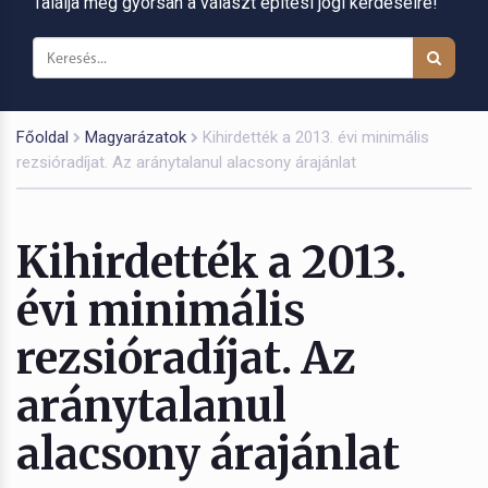
Találja meg gyorsan a választ építési jogi kérdéseire!
Főoldal
Magyarázatok
Kihirdették a 2013. évi minimális
rezsióradíjat. Az aránytalanul alacsony árajánlat
Kihirdették a 2013.
évi minimális
rezsióradíjat. Az
aránytalanul
alacsony árajánlat