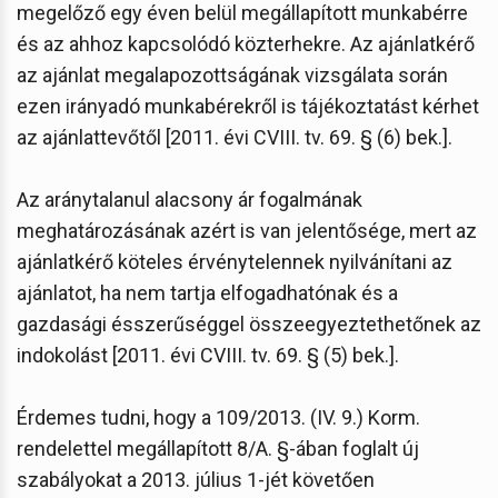
megelőző egy éven belül megállapított munkabérre
és az ahhoz kapcsolódó közterhekre. Az ajánlatkérő
az ajánlat megalapozottságának vizsgálata során
ezen irányadó munkabérekről is tájékoztatást kérhet
az ajánlattevőtől [2011. évi CVIII. tv. 69. § (6) bek.].
Az aránytalanul alacsony ár fogalmának
meghatározásának azért is van jelentősége, mert az
ajánlatkérő köteles érvénytelennek nyilvánítani az
ajánlatot, ha nem tartja elfogadhatónak és a
gazdasági ésszerűséggel összeegyeztethetőnek az
indokolást [2011. évi CVIII. tv. 69. § (5) bek.].
Érdemes tudni, hogy a 109/2013. (IV. 9.) Korm.
rendelettel megállapított 8/A. §-ában foglalt új
szabályokat a 2013. július 1-jét követően