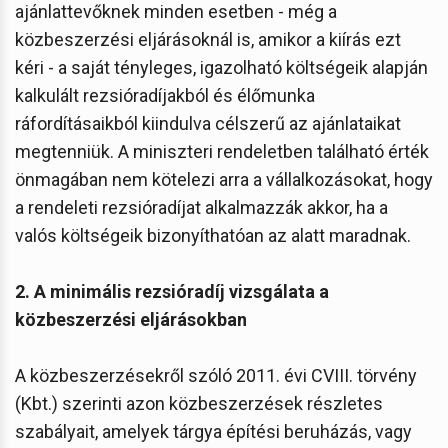
ajánlattevőknek minden esetben - még a
közbeszerzési eljárásoknál is, amikor a kiírás ezt
kéri - a saját tényleges, igazolható költségeik alapján
kalkulált rezsióradíjakból és élőmunka
ráfordításaikból kiindulva célszerű az ajánlataikat
megtenniük. A miniszteri rendeletben található érték
önmagában nem kötelezi arra a vállalkozásokat, hogy
a rendeleti rezsióradíjat alkalmazzák akkor, ha a
valós költségeik bizonyíthatóan az alatt maradnak.
2. A minimális rezsióradíj vizsgálata a
közbeszerzési eljárásokban
A közbeszerzésekről szóló 2011. évi CVIII. törvény
(Kbt.) szerinti azon közbeszerzések részletes
szabályait, amelyek tárgya építési beruházás, vagy