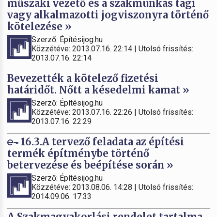
műszaki vezető és a szakmunkás tagi
vagy alkalmazotti jogviszonyra történő
kötelezése »
Szerző: Építésijog.hu
Közzétéve: 2013.07.16. 22:14 | Utolsó frissítés:
2013.07.16. 22:14
Bevezették a kötelező fizetési
határidőt. Nőtt a késedelmi kamat »
Szerző: Építésijog.hu
Közzétéve: 2013.07.16. 22:26 | Utolsó frissítés:
2013.07.16. 22:29
16.3.A tervező feladata az építési
termék építménybe történő
betervezése és beépítése során »
Szerző: Építésijog.hu
Közzétéve: 2013.08.06. 14:28 | Utolsó frissítés:
2014.09.06. 17:33
A Szakmagyakorlási rendelet tartalma,