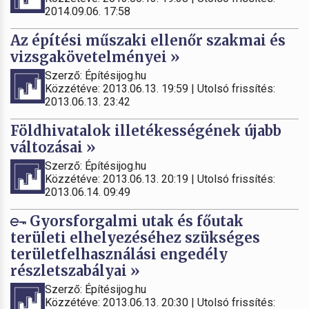
2014.09.06. 17:58
Az építési műszaki ellenőr szakmai és
vizsgakövetelményei »
Szerző: Építésijog.hu
Közzétéve: 2013.06.13. 19:59 | Utolsó frissítés:
2013.06.13. 23:42
Földhivatalok illetékességének újabb
változásai »
Szerző: Építésijog.hu
Közzétéve: 2013.06.13. 20:19 | Utolsó frissítés:
2013.06.14. 09:49
Gyorsforgalmi utak és főutak
területi elhelyezéséhez szükséges
területfelhasználási engedély
részletszabályai »
Szerző: Építésijog.hu
Közzétéve: 2013.06.13. 20:30 | Utolsó frissítés: