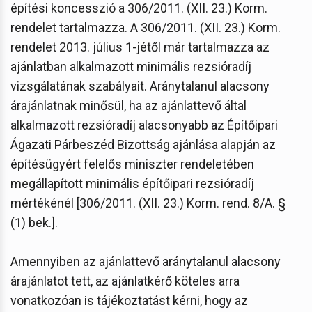
építési koncesszió a 306/2011. (XII. 23.) Korm.
rendelet tartalmazza. A 306/2011. (XII. 23.) Korm.
rendelet 2013. július 1-jétől már tartalmazza az
ajánlatban alkalmazott minimális rezsióradíj
vizsgálatának szabályait. Aránytalanul alacsony
árajánlatnak minősül, ha az ajánlattevő által
alkalmazott rezsióradíj alacsonyabb az Építőipari
Ágazati Párbeszéd Bizottság ajánlása alapján az
építésügyért felelős miniszter rendeletében
megállapított minimális építőipari rezsióradíj
mértékénél [306/2011. (XII. 23.) Korm. rend. 8/A. §
(1) bek.].
Amennyiben az ajánlattevő aránytalanul alacsony
árajánlatot tett, az ajánlatkérő köteles arra
vonatkozóan is tájékoztatást kérni, hogy az