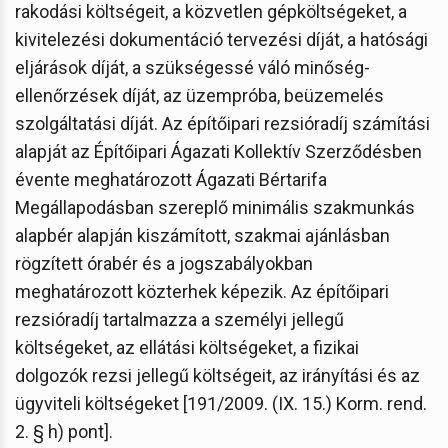
rakodási költségeit, a közvetlen gépköltségeket, a
kivitelezési dokumentáció tervezési díját, a hatósági
eljárások díját, a szükségessé váló minőség-
ellenőrzések díját, az üzempróba, beüzemelés
szolgáltatási díját. Az építőipari rezsióradíj számítási
alapját az Építőipari Ágazati Kollektív Szerződésben
évente meghatározott Ágazati Bértarifa
Megállapodásban szereplő minimális szakmunkás
alapbér alapján kiszámított, szakmai ajánlásban
rögzített órabér és a jogszabályokban
meghatározott közterhek képezik. Az építőipari
rezsióradíj tartalmazza a személyi jellegű
költségeket, az ellátási költségeket, a fizikai
dolgozók rezsi jellegű költségeit, az irányítási és az
ügyviteli költségeket [191/2009. (IX. 15.) Korm. rend.
2. § h) pont].