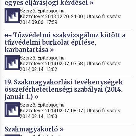
egyes eljárásjogi kérdései »
Szerző: Építésijog.hu
Közzétéve: 2013.12.20. 21:00 | Utolsó frissítés:
2014.09.06. 17:59
Tűzvédelmi szakvizsgához kötött a
tűzvédelmi burkolat építése,
karbantartása »
Szerző: Építésijog.hu
Közzétéve: 2014.02.07. 07:58 | Utolsó frissítés:
2014.02.14. 13:02
19. Szakmagyakorlási tevékenységek
összeférhetetlenségi szabályai (2014.
január 1.) »
Szerző: Építésijog.hu
Közzétéve: 2014.02.07. 08:07 | Utolsó frissítés:
2014.02.14. 13:03
Szakmagyakorló »