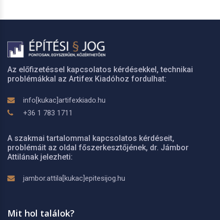
Az előfizetéssel kapcsolatos kérdésekkel, technikai
problémákkal az Artifex Kiadóhoz fordulhat:
info[kukac]artifexkiado.hu
+36 1 783 1711
A szakmai tartalommal kapcsolatos kérdéseit,
problémáit az oldal főszerkesztőjének, dr. Jámbor
Attilának jelezheti:
jambor.attila[kukac]epitesijog.hu
Mit hol találok?