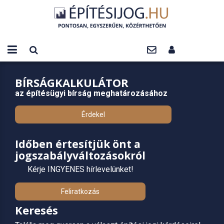
BÍRSÁGKALKULÁTOR
az építésügyi bírság meghatározásához
Érdekel
Időben értesítjük önt a
jogszabályváltozásokról
Kérje INGYENES hírlevelünket!
Feliratkozás
Keresés