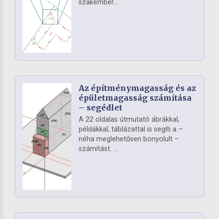
szakember...
Az építménymagasság és az
épületmagasság számítása
– segédlet
A 22 oldalas útmutató ábrákkal,
példákkal, táblázattal is segíti a –
néha meglehetősen bonyolult –
számítást. ...