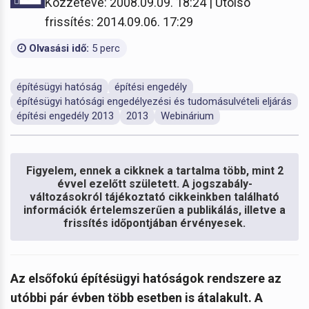
Közzétéve: 2008.09.09. 18:24 | Utolsó
frissítés: 2014.09.06. 17:29
Olvasási idő:
5 perc
építésügyi hatóság
építési engedély
építésügyi hatósági engedélyezési és tudomásulvételi eljárás
építési engedély 2013
2013
Webinárium
Figyelem, ennek a cikknek a tartalma több, mint 2
évvel ezelőtt született. A jogszabály-
változásokról tájékoztató cikkeinkben található
információk értelemszerűen a publikálás, illetve a
frissítés időpontjában érvényesek.
Az elsőfokú építésügyi hatóságok rendszere az
utóbbi pár évben több esetben is átalakult. A