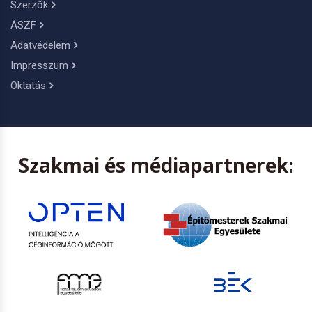
Szerzők
ÁSZF
Adatvédelem
Impresszum
Oktatás
Szakmai és médiapartnerek: