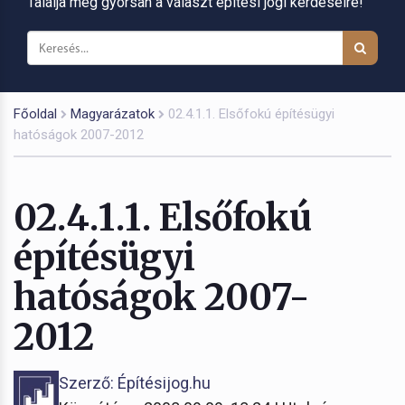
Találja meg gyorsan a választ építési jogi kérdéseire!
Főoldal
Magyarázatok
02.4.1.1. Elsőfokú építésügyi
hatóságok 2007-2012
02.4.1.1. Elsőfokú
építésügyi
hatóságok 2007-
2012
Szerző: Építésijog.hu