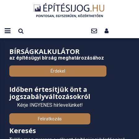
BÍRSÁGKALKULÁTOR
az építésügyi bírság meghatározásához
Érdekel
Időben értesítjük önt a
jogszabályváltozásokról
Kérje INGYENES hírlevelünket!
Feliratkozás
Keresés