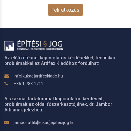
Feliratkozás
Az előfizetéssel kapcsolatos kérdésekkel, technikai
problémákkal az Artifex Kiadóhoz fordulhat:
info[kukac]artifexkiado.hu
+36 1 783 1711
A szakmai tartalommal kapcsolatos kérdéseit,
problémáit az oldal főszerkesztőjének, dr. Jámbor
Attilának jelezheti:
jambor.attila[kukac]epitesijog.hu