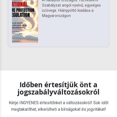
A hatályos Országos Tűzvédelmi
Szabályzat angol nyelvű, egységes
szövege. Hiánypótló kiadása a
Magyarországon
Időben értesítjük önt a
jogszabályváltozásokról
Kérje INGYENES értesítőnket a változásokról! Sok időt
megtakaríthat, elkerülheti a bírságokat és jogvitákat!