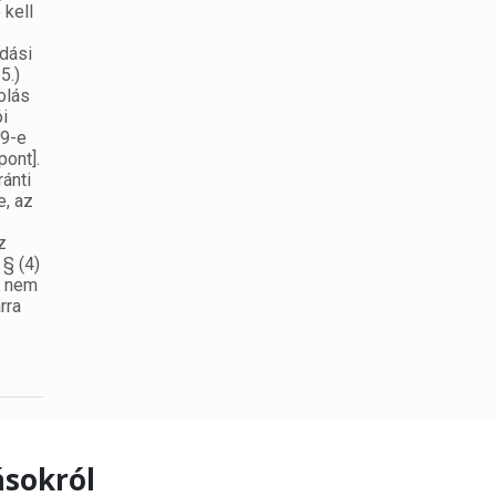
 kell
adási
5.)
olás
i
19-e
pont].
ránti
e, az
z
 § (4)
ő nem
rra
ásokról