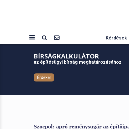
Kérdések-
BÍRSÁGKALKULÁTOR
az építésügyi bírság meghatározásához
Érdekel
Szocpol: apró reménysugár az építőip