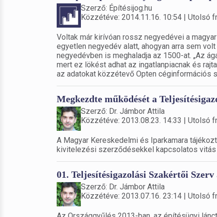
Szerző: Építésijog.hu
Közzétéve: 2014.11.16. 10:54 | Utolsó fr
Voltak már kirívóan rossz negyedévei a magya
egyetlen negyedév alatt, ahogyan arra sem vol
negyedévben is meghaladja az 1500-at. „Az ágaz
mert ez lökést adhat az ingatlanpiacnak és raj
az adatokat közzétevő Opten céginformációs s
Megkezdte működését a Teljesítésigazo
Szerző: Dr. Jámbor Attila
Közzétéve: 2013.08.23. 14:33 | Utolsó fr
A Magyar Kereskedelmi és Iparkamara tájékozta
kivitelezési szerződésekkel kapcsolatos vitás
01. Teljesítésigazolási Szakértői Szer
Szerző: Dr. Jámbor Attila
Közzétéve: 2013.07.16. 23:14 | Utolsó fr
Az Országgyűlés 2013-ban, az építésügyi lánct