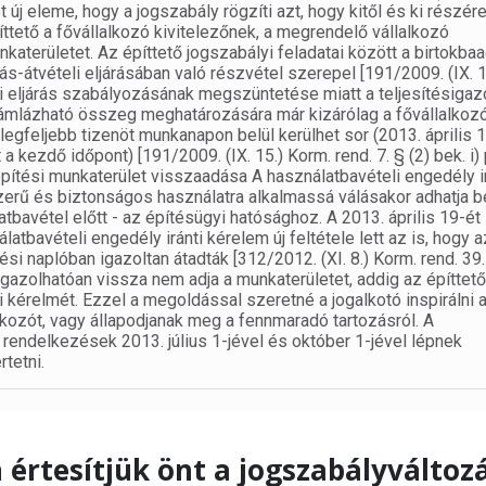
t új eleme, hogy a jogszabály rögzíti azt, hogy kitől és ki részére
ttető a fővállalkozó kivitelezőnek, a megrendelő vállalkozó
nkaterületet. Az építtető jogszabályi feladatai között a birtokba
ás-átvételi eljárásában való részvétel szerepel [191/2009. (IX. 1
dási eljárás szabályozásának megszüntetése miatt a teljesítésigaz
 számlázható összeg meghatározására már kizárólag a fővállalkozó
 legfeljebb tizenöt munkanapon belül kerülhet sor (2013. április 
 a kezdő időpont) [191/2009. (IX. 15.) Korm. rend. 7. § (2) bek. i) 
 építési munkaterület visszaadása A használatbavételi engedély i
zerű és biztonságos használatra alkalmassá válásakor adhatja b
atbavétel előtt - az építésügyi hatósághoz. A 2013. április 19-ét
tbavételi engedély iránti kérelem új feltétele lett az is, hogy a
ési naplóban igazoltan átadták [312/2012. (XI. 8.) Korm. rend. 39.
ó igazolhatóan vissza nem adja a munkaterületet, addig az építtet
i kérelmét. Ezzel a megoldással szeretné a jogalkotó inspirálni a
alkozót, vagy állapodjanak meg a fennmaradó tartozásról. A
 rendelkezések 2013. július 1-jével és október 1-jével lépnek
tetni.
 értesítjük önt a jogszabályváltoz