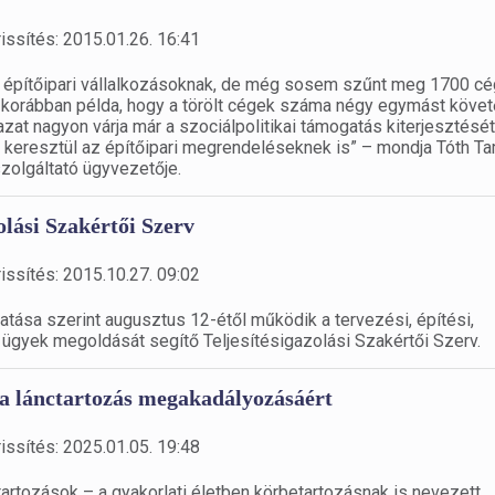
issítés: 2015.01.26. 16:41
r építőipari vállalkozásoknak, de még sosem szűnt meg 1700 cé
t korábban példa, hogy a törölt cégek száma négy egymást követ
at nagyon várja már a szociálpolitikai támogatás kiterjesztését
ta keresztül az építőipari megrendeléseknek is” – mondja Tóth T
zolgáltató ügyvezetője.
lási Szakértői Szerv
issítés: 2015.10.27. 09:02
tása szerint augusztus 12-étől működik a tervezési, építési,
 ügyek megoldását segítő Teljesítésigazolási Szakértői Szerv.
v a lánctartozás megakadályozásáért
issítés: 2025.01.05. 19:48
artozások – a gyakorlati életben körbetartozásnak is nevezett