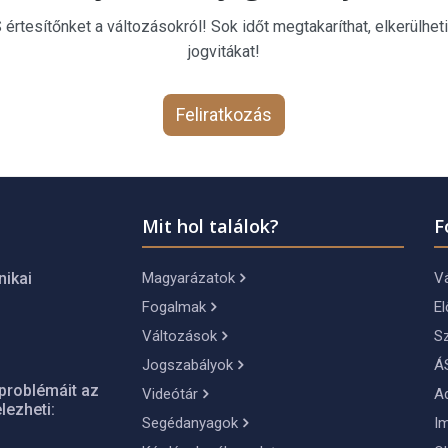
rtesítőnket a változásokról! Sok időt megtakaríthat, elkerülheti
jogvitákat!
Feliratkozás
Mit hol találok?
F
Magyarázatok
Vá
nikai
Fogalmak
El
Változások
S
Jogszabályok
Á
problémáit az
Videótár
A
lezheti:
Segédanyagok
I