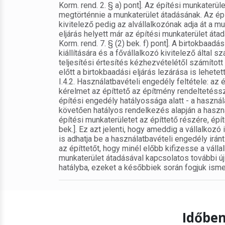
Korm. rend. 2. § a) pont]. Az építési munkaterüle
megtörténnie a munkaterület átadásának. Az épí
kivitelező pedig az alvállalkozónak adja át a mu
eljárás helyett már az építési munkaterület átad
Korm. rend. 7. § (2) bek. f) pont]. A birtokbaa
kiállítására és a fővállalkozó kivitelező által
teljesítési értesítés kézhezvételétől számított
előtt a birtokbaadási eljárás lezárása is lehetett
I.4.2. Használatbavételi engedély feltétele: az
kérelmet az építtető az építmény rendeltetéss
építési engedély hatályossága alatt - a használ
követően hatályos rendelkezés alapján a használa
építési munkaterületet az építtető részére, épít
bek.]. Ez azt jelenti, hogy ameddig a vállalkoz
is adhatja be a használatbavételi engedély iránt
az építtetőt, hogy minél előbb kifizesse a váll
munkaterület átadásával kapcsolatos további új
hatályba, ezeket a későbbiek során fogjuk ismer
Időben