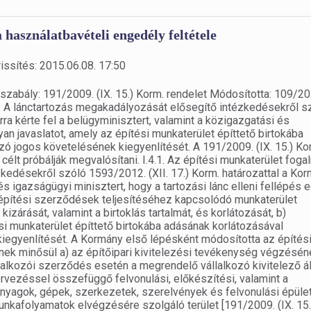
 használatbavételi engedély feltétele
issítés: 2015.06.08. 17:50
gszabály: 191/2009. (IX. 15.) Korm. rendelet Módosította: 109/20
 19. A lánctartozás megakadályozását elősegítő intézkedésekről s
arra kérte fel a belügyminisztert, valamint a közigazgatási és
an javaslatot, amely az építési munkaterület építtető birtokába
ozó jogos követelésének kiegyenlítését. A 191/2009. (IX. 15.) Ko
élt próbálják megvalósítani. I.4.1. Az építési munkaterület foga
kedésekről szóló 1593/2012. (XII. 17.) Korm. határozattal a Ko
és igazságügyi minisztert, hogy a tartozási lánc elleni fellépés 
építési szerződések teljesítéséhez kapcsolódó munkaterület
kizárását, valamint a birtoklás tartalmát, és korlátozását, b)
si munkaterület építtető birtokába adásának korlátozásával
kiegyenlítését. A Kormány első lépésként módosította az építés
tnek minősül a) az építőipari kivitelezési tevékenység végzésén
állalkozói szerződés esetén a megrendelő vállalkozó kivitelező ál
ervezéssel összefüggő felvonulási, előkészítési, valamint a
yagok, gépek, szerkezetek, szerelvények és felvonulási épüle
nkafolyamatok elvégzésére szolgáló terület [191/2009. (IX. 15.