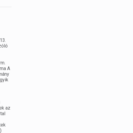
13.
zóló
rm.
lma A
rmány
egyik
i
ek az
tal
tek
)