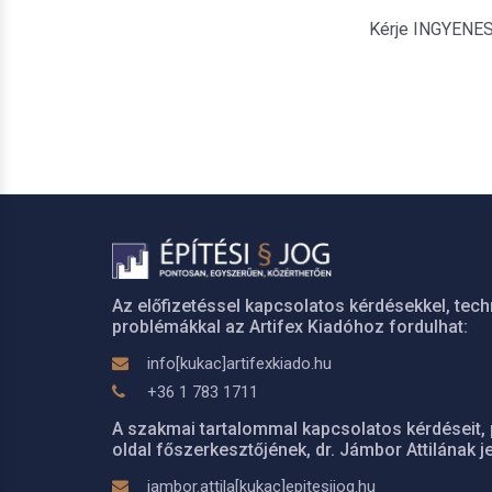
Kérje INGYENES é
Az előfizetéssel kapcsolatos kérdésekkel, tech
problémákkal az Artifex Kiadóhoz fordulhat:
info[kukac]artifexkiado.hu
+36 1 783 1711
A szakmai tartalommal kapcsolatos kérdéseit, 
oldal főszerkesztőjének, dr. Jámbor Attilának je
jambor.attila[kukac]epitesijog.hu