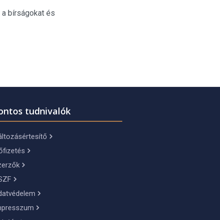
 a bírságokat és
ontos tudnivalók
ltozásértesítő
őfizetés
zerzők
SZF
datvédelem
mpresszum