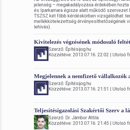
jelenség – megakadályozása érdekében hozta l
és Iparkamara égisze alatt működő szervezet l
TSZSZ két főbb kérdéskörben vizsgálódhat: terv
mellékkötelezettség érvényesíthetőségének vizs
lehívás).
Kivitelezés végzésének módosuló feltét
Szerző: Építésijog.hu
Közzétéve: 2013.07.16. 22:02 | Utolsó fr
Megjelennek a nemfizető vállalkozók 
Szerző: Építésijog.hu
Közzétéve: 2013.07.16. 21:51 | Utolsó fr
Teljesítésigazolási Szakértői Szerv a
Szerző: Dr. Jámbor Attila
Közzétéve: 2013.07.16. 21:45 | Utolsó fr