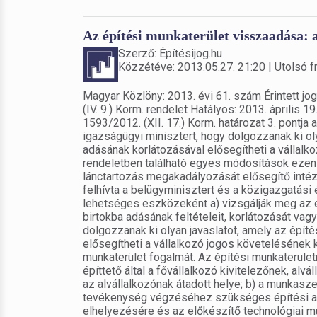
Az építési munkaterület visszaadása: a
Szerző: Építésijog.hu
Közzétéve: 2013.05.27. 21:20 | Utolsó fr
Magyar Közlöny: 2013. évi 61. szám Érintett jo
(IV. 9.) Korm. rendelet Hatályos: 2013. április
1593/2012. (XII. 17.) Korm. határozat 3. pontja 
igazságügyi minisztert, hogy dolgozzanak ki oly
adásának korlátozásával elősegítheti a vállalk
rendeletben található egyes módosítások ezen c
lánctartozás megakadályozását elősegítő intéz
felhívta a belügyminisztert és a közigazgatási 
lehetséges eszközeként a) vizsgálják meg az 
birtokba adásának feltételeit, korlátozását vagy 
dolgozzanak ki olyan javaslatot, amely az építé
elősegítheti a vállalkozó jogos követelésének 
munkaterület fogalmát. Az építési munkaterüle
építtető által a fővállalkozó kivitelezőnek, alv
az alvállalkozónak átadott helye; b) a munkasz
tevékenység végzéséhez szükséges építési an
elhelyezésére és az előkészítő technológiai mu