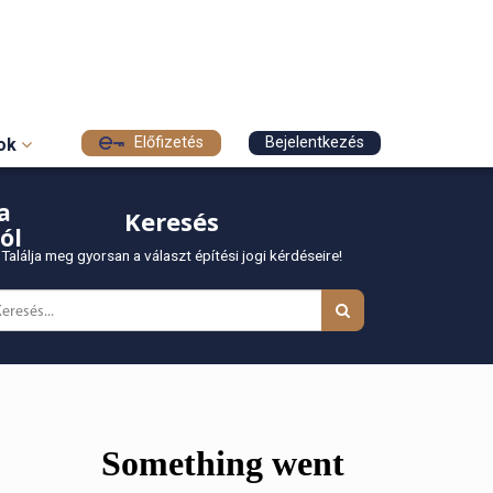
Előfizetés
Bejelentkezés
sok
a
Keresés
ól
Találja meg gyorsan a választ építési jogi kérdéseire!