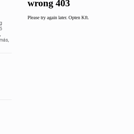
g
ő
,
amás,