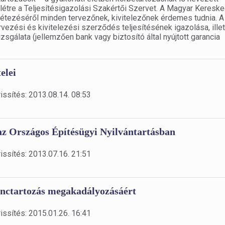
étre a Teljesítésigazolási Szakértői Szervet. A Magyar Keresk
étezéséről minden tervezőnek, kivitelezőnek érdemes tudnia. A
ezési és kivitelezési szerződés teljesítésének igazolása, ille
gálata (jellemzően bank vagy biztosító által nyújtott garancia
elei
issítés: 2013.08.14. 08:53
az Országos Építésügyi Nyilvántartásban
issítés: 2013.07.16. 21:51
 lánctartozás megakadályozásáért
issítés: 2015.01.26. 16:41