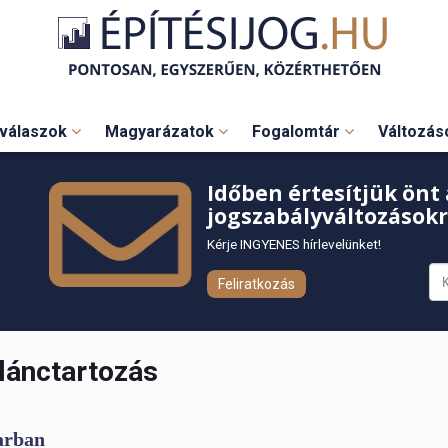
válaszok
Magyarázatok
Fogalomtár
Változá
Időben értesítjük önt 
jogszabályváltozásokr
Kérje INGYENES hírlevelünket!
Feliratkozás
lánctartozás
arban