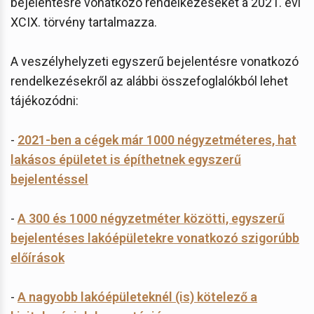
bejelentésre vonatkozó rendelkezéseket a 2021. évi
XCIX. törvény tartalmazza.
A veszélyhelyzeti egyszerű bejelentésre vonatkozó
rendelkezésekről az alábbi összefoglalókból lehet
tájékozódni:
-
2021-ben a cégek már 1000 négyzetméteres, hat
lakásos épületet is építhetnek egyszerű
bejelentéssel
-
A 300 és 1000 négyzetméter közötti, egyszerű
bejelentéses lakóépületekre vonatkozó szigorúbb
előírások
-
A nagyobb lakóépületeknél (is) kötelező a