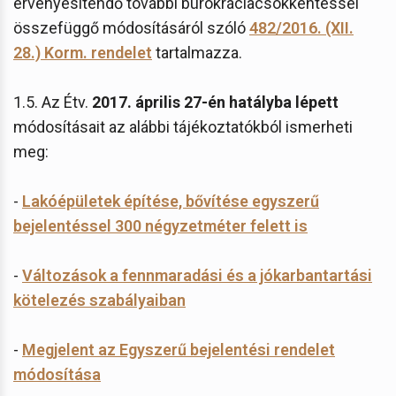
érvényesítendő további bürokráciacsökkentéssel
összefüggő módosításáról szóló
482/2016. (XII.
28.) Korm. rendelet
tartalmazza.
1.5. Az Étv.
2017. április 27-én hatályba lépett
módosításait az alábbi tájékoztatókból ismerheti
meg:
-
Lakóépületek építése, bővítése egyszerű
bejelentéssel 300 négyzetméter felett is
-
Változások a fennmaradási és a jókarbantartási
kötelezés szabályaiban
-
Megjelent az Egyszerű bejelentési rendelet
módosítása