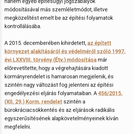
hanem egyéb építésügyi jogszabályok
módosításával más szemléletmódot, illetve
megközelítést emelt be az építési folyamatok
kontrollálásába.
A 2015. decemberében kihirdetett,
az épített
környezet alakításáról és védelméről szóló 1997.
évi LXXVIII. törvény (
Étv.
) módosítása
már
előrevetítette, hogy a végrehajtására kiadott
kormányrendelet is hamarosan megjelenik, és
szintén nagy változást fog jelenteni az építési
engedélyezési eljárás folyamataiban. A
456/2015.
(XII. 29.) Korm. rendelet
szintén a
bürokráciacsökkentés és az eljárások radikális
egyszerűsítésének alapkövetelményeinek kíván
megfelelni.