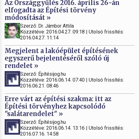
Az Országgyűlés 2016. április 26-án
elfogadta az Építési törvény
módosítását »
Szerző: Dr. Jámbor Attila
Közzétéve: 2016.04.27. 09:18 | Utolsó frissítés:
2016.04.27. 11:14
Megjelent a lakóépület építésének
egyszerű bejelentéséről szóló új
rendelet »
Szerző: Építésijog.hu
Közzétéve: 2016.06.14. 07:40 | Utolsó frissítés:
2016.06.21. 08:46
Erre várt az építési szakma: itt az
Építési törvényhez kapcsolódó
"salátarendelet" »
Szerző: Építésijog.hu
Közzétéve: 2016.06.14. 13:16 | Utolsó frissítés:
2016.07.16. 14:58