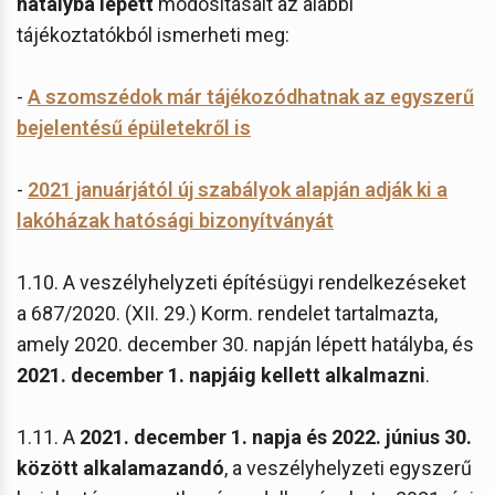
hatályba lépett
módosításait az alábbi
tájékoztatókból ismerheti meg:
-
A szomszédok már tájékozódhatnak az egyszerű
bejelentésű épületekről is
-
2021 januárjától új szabályok alapján adják ki a
lakóházak hatósági bizonyítványát
1.10. A veszélyhelyzeti építésügyi rendelkezéseket
a 687/2020. (XII. 29.) Korm. rendelet tartalmazta,
amely 2020. december 30. napján lépett hatályba, és
2021. december 1. napjáig kellett alkalmazni
.
1.11. A
2021. december 1. napja és 2022. június 30.
között alkalamazandó
, a veszélyhelyzeti egyszerű