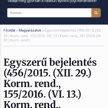
Találja meg gyorsan a választ építési jogi kérdéseire!
Főoldal
Magyarázatok
Egyszerű bejelentés (456/2015. (XII.
29.) Korm. rend., 155/2016. (VI. 13.) Korm. rend,, 281/2024. (IX.
30.) Korm. rend.)
Egyszerű bejelentés
(456/2015. (XII. 29.)
Korm. rend.,
155/2016. (VI. 13.)
Korm. rend,,