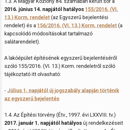
1.3. A Magyar Közlöny 84. számában került sor a
2016. június 14. napjától hatályos
155/2016. (VI.
13.) Korm. rendelet
(az Egyszerű bejelentési
rendelet) és a
156/2016. (VI. 13.) Korm. rendelet
(a
kapcsolódó módosításokat tartalmazó
salátarendelet).
A lakóépület építésének egyszerű bejelentéséről
szóló 155/2016. (VI. 13.) Korm. rendeletről szóló
tájékoztató itt olvasható:
-
Július 1. napjától új jogszabály alapján történik
az egyszerű bejelentés
1.4. Az Építési törvény (Étv., 1997. évi LXXVIII. tv.)
2017. január 1. napjától hatályos
új rendelkezéseit