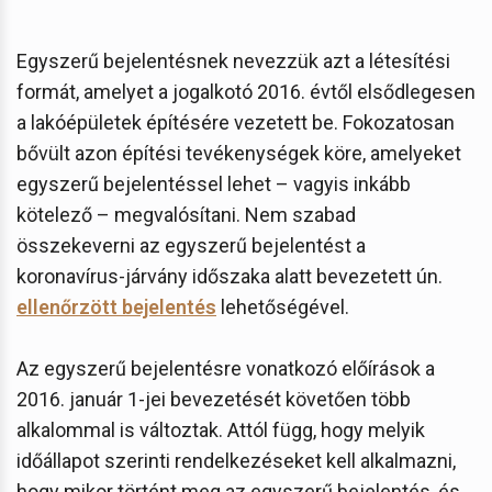
Egyszerű bejelentésnek nevezzük azt a létesítési
formát, amelyet a jogalkotó 2016. évtől elsődlegesen
a lakóépületek építésére vezetett be. Fokozatosan
bővült azon építési tevékenységek köre, amelyeket
egyszerű bejelentéssel lehet – vagyis inkább
kötelező – megvalósítani. Nem szabad
összekeverni az egyszerű bejelentést a
koronavírus-járvány időszaka alatt bevezetett ún.
ellenőrzött bejelentés
lehetőségével.
Az egyszerű bejelentésre vonatkozó előírások a
2016. január 1-jei bevezetését követően több
alkalommal is változtak. Attól függ, hogy melyik
időállapot szerinti rendelkezéseket kell alkalmazni,
hogy mikor történt meg az egyszerű bejelentés, és