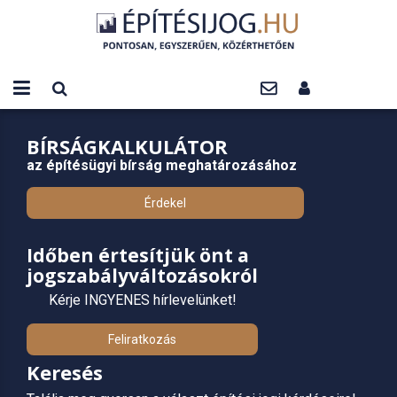
BÍRSÁGKALKULÁTOR
az építésügyi bírság meghatározásához
Érdekel
Időben értesítjük önt a
jogszabályváltozásokról
Kérje INGYENES hírlevelünket!
Feliratkozás
Keresés