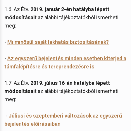
1.6. Az Étv.
2019. január 2-én hatályba lépett
módosításai
t az alábbi tájékoztatókból ismerheti
meg:
-
Mi minősül saját lakhatás biztosításának?
-
Az egyszerű bejelentés minden esetben kiterjed a
támfalépítésre és tereprendezésre is
1.7. Az Étv.
2019. július 16-án hatályba lépett
módosításai
t az alábbi tájékoztatókból ismerheti
meg:
-
Júliusi és szeptemberi változások az egyszerű
bejelentés előírásaiban