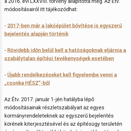
a 2016. évi LXXVIII. törvény állapította meg. Az Étv.
módosításairól itt tájékozódhat:
-
2017-ben már a lakóépület bővítése is egyszerű
bejelentés alapján történik
-
Rövidebb időn belül kell a hatóságoknak eljárnia a
szabálytalan építési tevékenységek esetében
-
Újabb rendelkezéseket kell figyelembe venni a
„csonka HÉSZ”-ből
Az Étv. 2017. január 1-jén hatályba lépő
módosításainak részletszabályait az egyes
kormányrendeleteknek az egyszerű bejelentés
körének kiterjesztésével és az építésügy területén