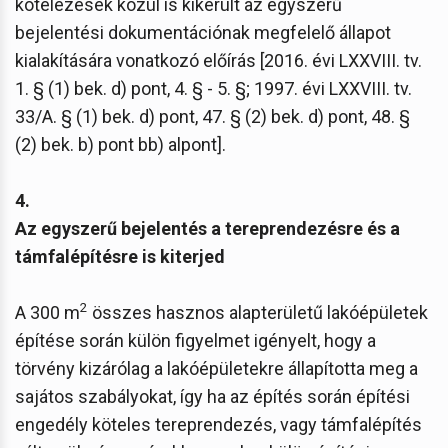
kötelezések közül is kikerült az egyszerű
bejelentési dokumentációnak megfelelő állapot
kialakítására vonatkozó előírás [2016. évi LXXVIII. tv.
1. § (1) bek. d) pont, 4. § - 5. §; 1997. évi LXXVIII. tv.
33/A. § (1) bek. d) pont, 47. § (2) bek. d) pont, 48. §
(2) bek. b) pont bb) alpont].
4.
Az egyszerű bejelentés a tereprendezésre és a
támfalépítésre is kiterjed
2
A 300 m
összes hasznos alapterületű lakóépületek
építése során külön figyelmet igényelt, hogy a
törvény kizárólag a lakóépületekre állapította meg a
sajátos szabályokat, így ha az építés során építési
engedély köteles tereprendezés, vagy támfalépítés