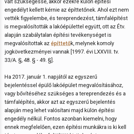
vált szükségessé, akkor ezekre külön építési
engedélyt kellett kérnie az építtetőnek. Ahol ezt nem
vették figyelembe, és tereprendezést, támfalépítést
is megvalósították a lakóépülettel együtt, ott az Étv.
alapján szabálytalan építési tevékenységet is
megvalósítottak az
építtető
k, melynek komoly
jogkövetkezményei vannak [1997. évi LXXVIII. tv.
33/A. §, 48. § - 49. §].
Ha 2017. január 1. napjától az egyszerű
bejelentéssel épülő lakóépület megvalósításához,
vagy bővítéséhez szükséges a tereprendezés és a
támfalépítés, akkor azt az egyszerű bejelentés
alapján meg lehet valósítani majd külön építési
engedély nélkül. Fontos azonban kiemelni, hogy
ennek megfelelően, ezen építési munkákra is ki kell