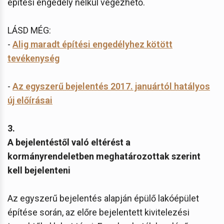
építési engedély nélkül végezhető.
LÁSD MÉG:
-
Alig maradt építési engedélyhez kötött
tevékenység
-
Az egyszerű bejelentés 2017. januártól hatályos
új előírásai
3.
A bejelentéstől való eltérést a
kormányrendeletben meghatározottak szerint
kell bejelenteni
Az egyszerű bejelentés alapján épülő lakóépület
építése során, az előre bejelentett kivitelezési