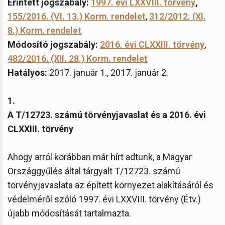
Érintett jogszabály:
1997. évi LXXVIII. törvény
,
155/2016. (VI. 13.) Korm. rendelet
,
312/2012. (XI.
8.) Korm. rendelet
Módosító jogszabály:
2016. évi CLXXIII. törvény
,
482/2016. (XII. 28.) Korm. rendelet
Hatályos:
2017. január 1., 2017. január 2.
1.
A T/12723. számú törvényjavaslat és a 2016. évi
CLXXIII. törvény
Ahogy arról korábban már hírt adtunk, a Magyar
Országgyűlés által tárgyalt T/12723. számú
törvényjavaslata az épített környezet alakításáról és
védelméről szóló 1997. évi LXXVIII. törvény (Étv.)
újabb módosítását tartalmazta.