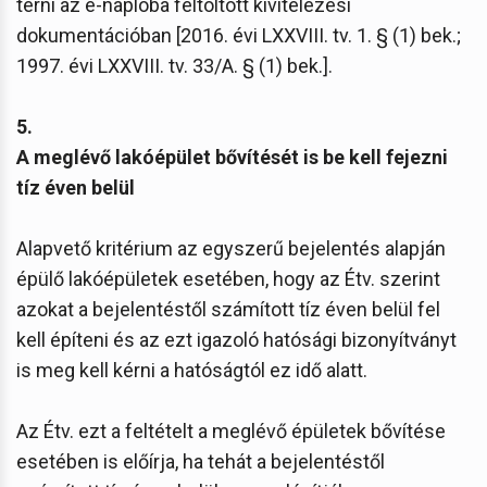
térni az e-naplóba feltöltött kivitelezési
dokumentációban [2016. évi LXXVIII. tv. 1. § (1) bek.;
1997. évi LXXVIII. tv. 33/A. § (1) bek.].
5.
A meglévő lakóépület bővítését is be kell fejezni
tíz éven belül
Alapvető kritérium az egyszerű bejelentés alapján
épülő lakóépületek esetében, hogy az Étv. szerint
azokat a bejelentéstől számított tíz éven belül fel
kell építeni és az ezt igazoló hatósági bizonyítványt
is meg kell kérni a hatóságtól ez idő alatt.
Az Étv. ezt a feltételt a meglévő épületek bővítése
esetében is előírja, ha tehát a bejelentéstől