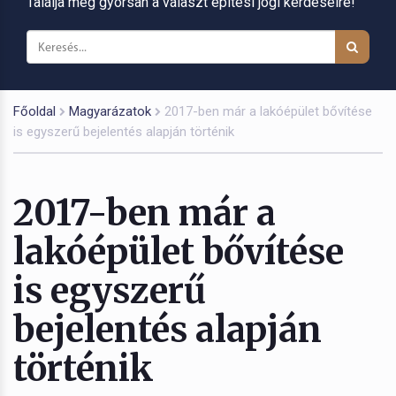
Találja meg gyorsan a választ építési jogi kérdéseire!
Főoldal
Magyarázatok
2017-ben már a lakóépület bővítése
is egyszerű bejelentés alapján történik
2017-ben már a
lakóépület bővítése
is egyszerű
bejelentés alapján
történik