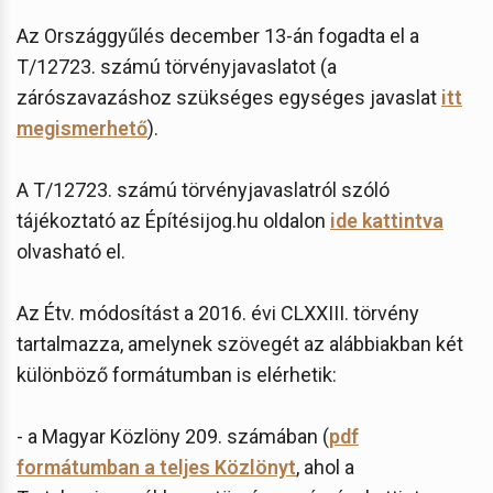
Az Országgyűlés december 13-án fogadta el a
T/12723. számú törvényjavaslatot (a
zárószavazáshoz szükséges egységes javaslat
itt
megismerhető
).
A T/12723. számú törvényjavaslatról szóló
tájékoztató az Építésijog.hu oldalon
ide kattintva
olvasható el.
Az Étv. módosítást a 2016. évi CLXXIII. törvény
tartalmazza, amelynek szövegét az alábbiakban két
különböző formátumban is elérhetik:
- a Magyar Közlöny 209. számában (
pdf
formátumban a teljes Közlönyt
, ahol a