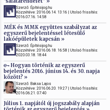
"salátarendelet" »
Szerző: Építésijog.hu
Közzétéve: 2016.06.14. 13:16 | Utolsó frissítés:
2016.07.16. 14:58
MÉK és MMK együttes szabályzat az
egyszerű bejelentéssel létesülő
lakóépületek kapcsán »
Szerző: Építésijog.hu
Közzétéve: 2016.06.18. 16:58 | Utolsó frissítés:
2020.03.18. 18:44
Hogyan történik az egyszerű
bejelentés 2016. június 14. és 30. napja
között? »
Szerző: Baksa Lajos
Közzétéve: 2016.06.20. 19:27 | Utolsó frissítés:
2016.06.21. 07:40
Július 1. napjától új jogszabály alapján
történik az egyszerű bejelentés »