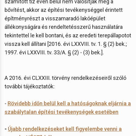
számított tíz éven belül nem valósítják meg a
bővítést, akkor az építési tevékenységgel érintett
építményrészt a visszamaradó lakóépület
állékonyságára és rendeltetésszerű használatára
tekintettel le kell bontani, és az eredeti terepállapotot
vissza kell állítani [2016. évi LXXVIII. tv. 1. § (2) bek.;
1997. évi LXXVIII. tv. 33/A. § (2) - (3) bek.].
A 2016. évi CLXXIII. törvény rendelkezéseiről szóló
további tájékoztatók:
-
Rövidebb időn belül kell a hatóságoknak eljárnia a
szabálytalan építési tevékenységek esetében
-
Újabb rendelkezéseket kell figyelembe venni a