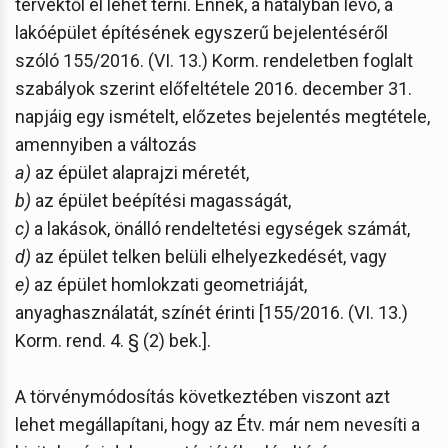
tervektől el lehet térni. Ennek, a hatályban lévő, a
lakóépület építésének egyszerű bejelentéséről
szóló 155/2016. (VI. 13.) Korm. rendeletben foglalt
szabályok szerint előfeltétele 2016. december 31.
napjáig egy ismételt, előzetes bejelentés megtétele,
amennyiben a változás
a)
az épület alaprajzi méretét,
b)
az épület beépítési magasságát,
c)
a lakások, önálló rendeltetési egységek számát,
d)
az épület telken belüli elhelyezkedését, vagy
e)
az épület homlokzati geometriáját,
anyaghasználatát, színét érinti [155/2016. (VI. 13.)
Korm. rend. 4. § (2) bek.].
A törvénymódosítás következtében viszont azt
lehet megállapítani, hogy az Étv. már nem nevesíti a