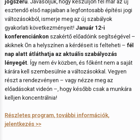
jogszerű
. Javasoljuk, hogy készüljön fel már az új
esztendő első napjaiban a legfontosabb építési jogi
változásokból, ismerje meg az új szabályok
gyakorlati következményeit!
Január 12-i
konferenciánkon
szakértő előadóink segítségével –
akiknek Ön a helyszínen a kérdéseit is felteheti –
fél
nap alatt átláthatja az aktuális szabályozás
lényegét
. Így nem év közben, és főként nem a saját
kárára kell szembesülnie a változásokkal. Vegyen
részt a rendezvényen – vagy nézze meg az
előadásokat videón –, hogy később csak a munkára
kelljen koncentrálnia!
Részletes program, további információk,
jelentkezés >>