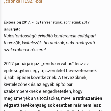
„csonka HÉSZ”-ből
Építési jog 2017. – így tervezhetünk, építhetünk 2017
januárjától
Kulcsfontosságú évindító konferencia építőipari
tervezők, kivitelezők, beruházók, önkormányzati
szakemberek részére!
2017 januárja igazi „rendszerváltás” lesz az
építésügyben, egy új szemlélet bevezetésének
újabb lépései következnek. A tervezőknek,
kivitelezőnek és az egyéb építőipari
szakembereknek elengedhetetlen, hogy
megismerjék a változásokat, mivel
a rutinszerűen
végzett tevékenység sok esetben már nem lesz