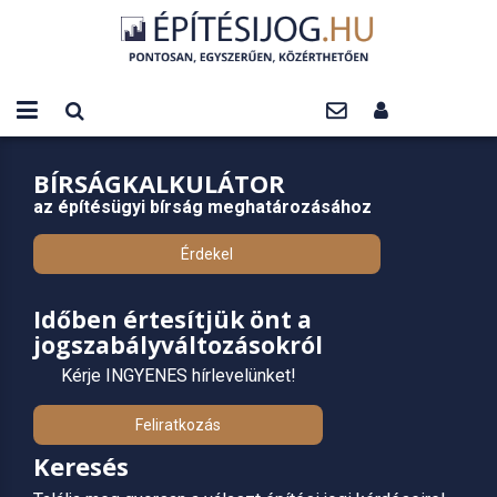
BÍRSÁGKALKULÁTOR
az építésügyi bírság meghatározásához
Érdekel
Időben értesítjük önt a
jogszabályváltozásokról
Kérje INGYENES hírlevelünket!
Feliratkozás
Keresés