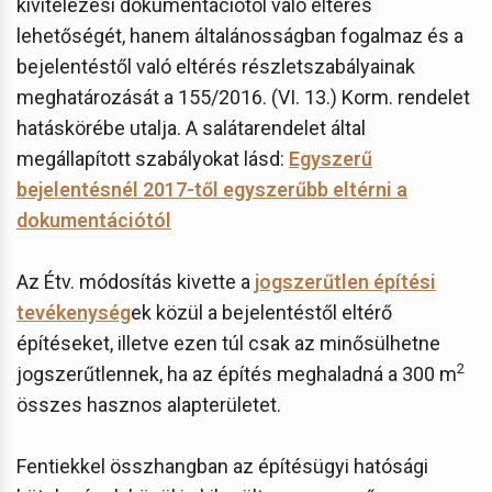
kivitelezési dokumentációtól való eltérés
lehetőségét, hanem általánosságban fogalmaz és a
bejelentéstől való eltérés részletszabályainak
meghatározását a 155/2016. (VI. 13.) Korm. rendelet
hatáskörébe utalja. A salátarendelet által
megállapított szabályokat lásd:
Egyszerű
bejelentésnél 2017-től egyszerűbb eltérni a
dokumentációtól
Az Étv. módosítás kivette a
jogszerűtlen építési
tevékenység
ek közül a bejelentéstől eltérő
építéseket, illetve ezen túl csak az minősülhetne
2
jogszerűtlennek, ha az építés meghaladná a 300 m
összes hasznos alapterületet.
Fentiekkel összhangban az építésügyi hatósági