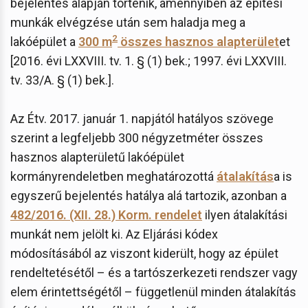
bejelentés alapján történik, amennyiben az építési
munkák elvégzése után sem haladja meg a
2
lakóépület a
300 m
összes hasznos alapterület
et
[2016. évi LXXVIII. tv. 1. § (1) bek.; 1997. évi LXXVIII.
tv. 33/A. § (1) bek.].
Az Étv. 2017. január 1. napjától hatályos szövege
szerint a legfeljebb 300 négyzetméter összes
hasznos alapterületű lakóépület
kormányrendeletben meghatározottá
átalakítás
a is
egyszerű bejelentés hatálya alá tartozik, azonban a
482/2016. (XII. 28.) Korm. rendelet
ilyen átalakítási
munkát nem jelölt ki. Az Eljárási kódex
módosításából az viszont kiderült, hogy az épület
rendeltetésétől – és a tartószerkezeti rendszer vagy
elem érintettségétől – függetlenül minden átalakítás