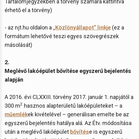
Tartalomjegyzékben a törvény számára kattintva
érhető el a törvény)
- az njt.hu oldalon a
„Közlönyállapot” linkje
(ez a
formátum lehetővé teszi egyes szövegrészek
másolását)
2.
Meglévő lakóépület bővítése egyszerű bejelentés
alapján
A 2016. évi CLXXIII. törvény 2017. január 1. napjától a
2
300 m
hasznos alapterületű lakóépületeket – a
műemlék
ek kivételével – generálisan emelte be az
egyszerű bejelentés hatálya alá. Az Étv. módosítása
után a meglévő lakóépület
bővítés
e is egyszerű