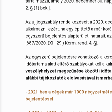
tartalmazza, amely 2020. december 30. napjá
2. § (1) bek.].
Az új jogszabály rendelkezéseit a 2020. de
alkalmazni, ezért, ha egy építtető a már k
egyszerű bejelentés alapterületi határait,
[687/2020. (XII. 29.) Korm. rend. 4. §].
Az egyszerű bejelentésre vonatkozó, a koron
időtartama alatt eltérő szabályokat kell alka
veszélyhelyzet megszűnése közötti időta
alábbi tájékoztatók elolvasásával ismerh
-
2021-ben a cégek már 1000 négyzetmétere
bejelentéssel