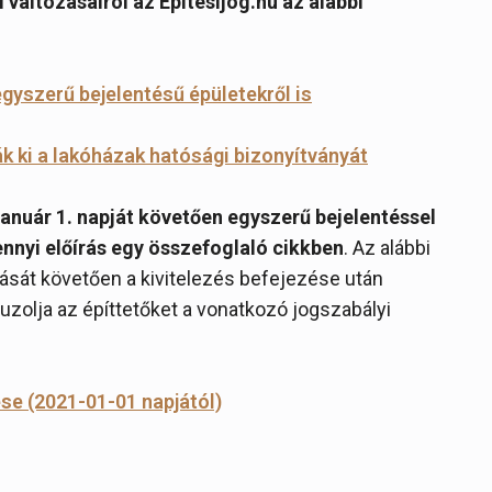
 változásairól az Építésijog.hu az alábbi
yszerű bejelentésű épületekről is
ák ki a lakóházak hatósági bizonyítványát
 január 1. napját követően egyszerű bejelentéssel
nyi előírás egy összefoglaló cikkben
. Az alábbi
ását követően a kivitelezés befejezése után
uzolja az építtetőket a vonatkozó jogszabályi
se (2021-01-01 napjától)