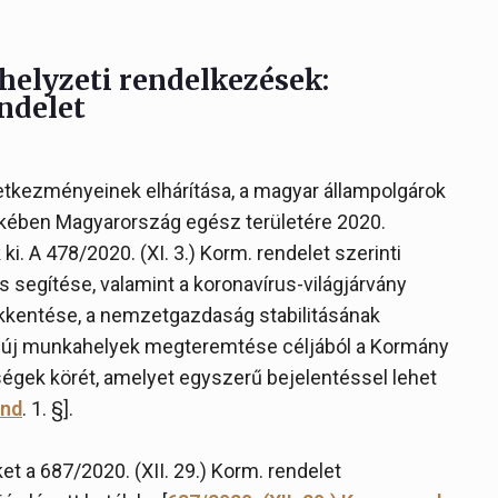
helyzeti rendelkezések:
endelet
etkezményeinek elhárítása, a magyar állampolgárok
ében Magyarország egész területére 2020.
i. A 478/2020. (XI. 3.) Korm. rendelet szerinti
s segítése, valamint a koronavírus-világjárvány
kentése, a nemzetgazdaság stabilitásának
 új munkahelyek megteremtése céljából a Kormány
ségek körét, amelyet egyszerű bejelentéssel lehet
end
. 1. §].
t a 687/2020. (XII. 29.) Korm. rendelet