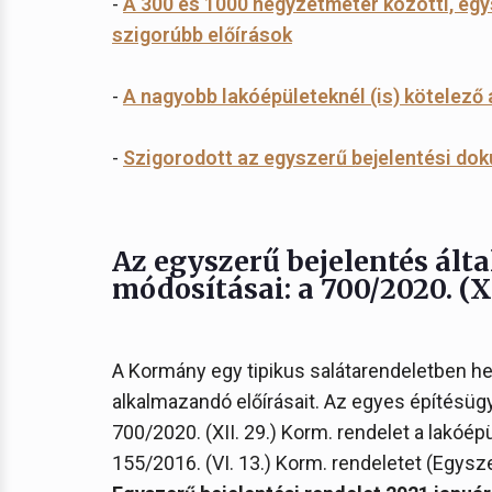
-
A 300 és 1000 négyzetméter közötti, eg
szigorúbb előírások
-
A nagyobb lakóépületeknél (is) kötelező
-
Szigorodott az egyszerű bejelentési do
Az egyszerű bejelentés ált
módosításai: a 700/2020. (XI
A Kormány egy tipikus salátarendeletben he
alkalmazandó előírásait. Az egyes építésüg
700/2020. (XII. 29.) Korm. rendelet a lakóé
155/2016. (VI. 13.) Korm. rendeletet (Egysz