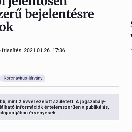
ől jelentősen
zerű bejelentésre
sok
 frissítés: 2021.01.26. 17:36
Koronavírus-járvány
b, mint 2 évvel ezelőtt született. A jogszabály-
lálható információk értelemszerűen a publikálás,
s időpontjában érvényesek.