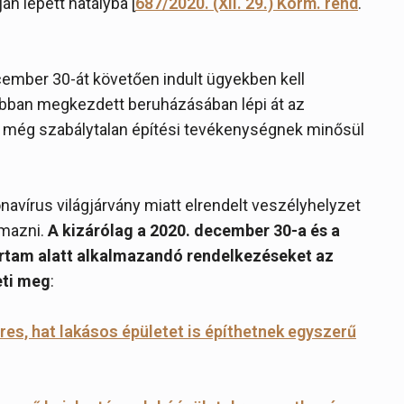
n lépett hatályba [
687/2020. (XII. 29.) Korm. rend
.
cember 30-át követően indult ügyekben kell
orábban megkezdett beruházásában lépi át az
 az még szabálytalan építési tevékenységnek minősül
avírus világjárvány miatt elrendelt veszélyhelyzet
lmazni.
A kizárólag a 2020. december 30-a és a
rtam alatt alkalmazandó rendelkezéseket az
eti meg
:
s, hat lakásos épületet is építhetnek egyszerű