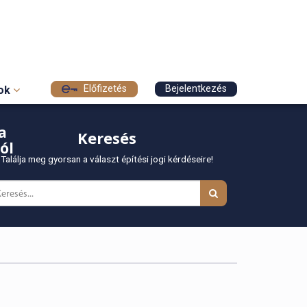
Előfizetés
Bejelentkezés
sok
a
Keresés
ól
Találja meg gyorsan a választ építési jogi kérdéseire!