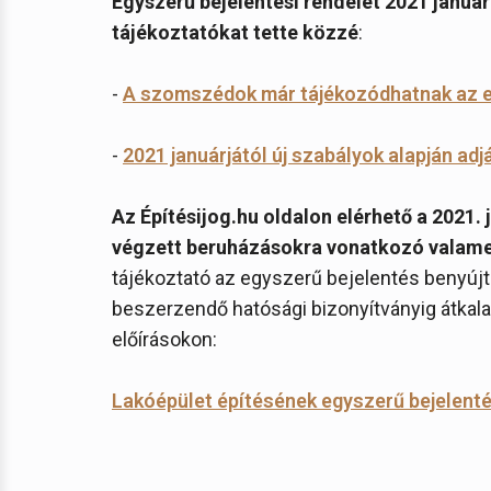
Egyszerű bejelentési rendelet 2021 januári
tájékoztatókat tette közzé
:
-
A szomszédok már tájékozódhatnak az eg
-
2021 januárjától új szabályok alapján adj
Az Építésijog.hu oldalon elérhető a 2021.
végzett beruházásokra vonatkozó valamen
tájékoztató az egyszerű bejelentés benyújt
beszerzendő hatósági bizonyítványig átkala
előírásokon:
Lakóépület építésének egyszerű bejelenté