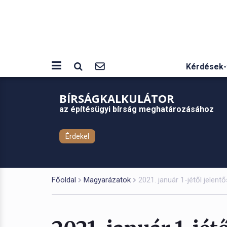
Kérdések-
BÍRSÁGKALKULÁTOR
az építésügyi bírság meghatározásához
Érdekel
Főoldal
Magyarázatok
2021. január 1-jétől jelen