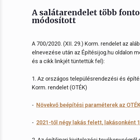
A salátarendelet több fonto
módosított
A 700/2020. (XII. 29.) Korm. rendelet az al
elnevezése után az Építésijog.hu oldalon me
és a cikk linkjét tüntettük fel):
1. Az országos településrendezési és építés
Korm. rendelet (OTÉK)
-
Növekvő beépítési paraméterek az OTÉK 
-
2021-től négy lakás felett, lakásonként 1
2. Az építőipari kivitelezési tevékenységről