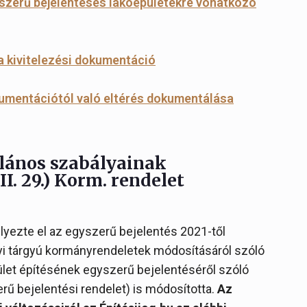
yszerű bejelentéses lakóépületekre vonatkozó
 a kivitelezési dokumentáció
kumentációtól való eltérés dokumentálása
alános szabályainak
I. 29.) Korm. rendelet
lyezte el az egyszerű bejelentés 2021-től
yi tárgyú kormányrendeletek módosításáról szóló
pület építésének egyszerű bejelentéséről szóló
erű bejelentési rendelet) is módosította.
Az