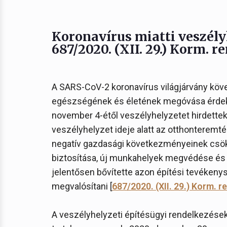
Koronavírus miatti veszély
687/2020. (XII. 29.) Korm. r
A SARS-CoV-2 koronavírus világjárvány köv
egészségének és életének megóvása érdek
november 4-étől veszélyhelyzetet hirdettek k
veszélyhelyzet ideje alatt az otthonteremté
negatív gazdasági következményeinek csök
biztosítása, új munkahelyek megvédése és
jelentősen bővítette azon építési tevékeny
megvalósítani [
687/2020. (XII. 29.) Korm. r
A veszélyhelyzeti építésügyi rendelkezéseke