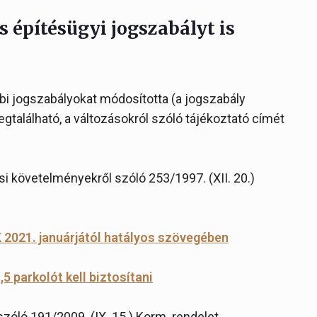
s építésügyi jogszabályt is
ábbi jogszabályokat módosította (a jogszabály
gtalálható, a változásokról szóló tájékoztató címét
i követelményekről szóló 253/1997. (XII. 20.)
2021. januárjától hatályos szövegében
,5 parkolót kell biztosítani
 szóló 191/2009. (IX. 15.) Korm. rendelet