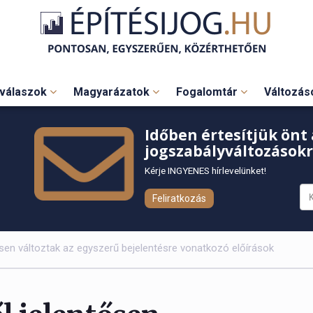
válaszok
Magyarázatok
Fogalomtár
Változá
Időben értesítjük önt 
jogszabályváltozásokr
Kérje INGYENES hírlevelünket!
Feliratkozás
tősen változtak az egyszerű bejelentésre vonatkozó előírások