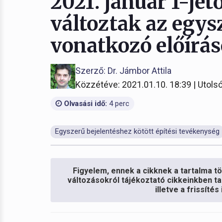
2021. január 1-jét
változtak az egys
vonatkozó előírá
Szerző: Dr. Jámbor Attila
Közzétéve: 2021.01.10. 18:39 | Utolsó
Olvasási idő:
4 perc
Egyszerű bejelentéshez kötött építési tevékenység
Figyelem, ennek a cikknek a tartalma töb
változásokról tájékoztató cikkeinkben ta
illetve a frissíté