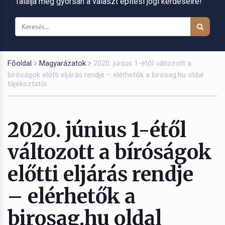
Találja meg gyorsan a választ építési jogi kérdéseire!
Főoldal
Magyarázatok
2020. június 1-étől változott a
bíróságok előtti eljárás rendje – elérhetők a birosag.hu oldal
tájékoztatói
2020. június 1-étől
változott a bíróságok
előtti eljárás rendje
– elérhetők a
birosag.hu oldal