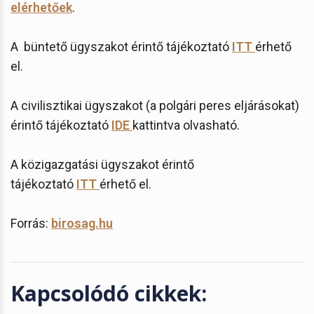
elérhetőek
.
A büntető ügyszakot érintő tájékoztató
ITT
érhető
el.
A civilisztikai ügyszakot (a polgári peres eljárásokat)
érintő tájékoztató
IDE
kattintva olvasható.
A közigazgatási ügyszakot érintő
tájékoztató
ITT
érhető el.
Forrás:
birosag.hu
Kapcsolódó cikkek: