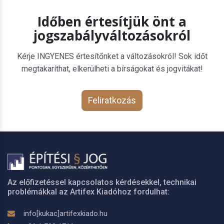
Időben értesítjük önt a
jogszabályváltozásokról
Kérje INGYENES értesítőnket a változásokról! Sok időt
megtakaríthat, elkerülheti a bírságokat és jogvitákat!
Feliratkozás
Az előfizetéssel kapcsolatos kérdésekkel, technikai
problémákkal az Artifex Kiadóhoz fordulhat:
info[kukac]artifexkiado.hu