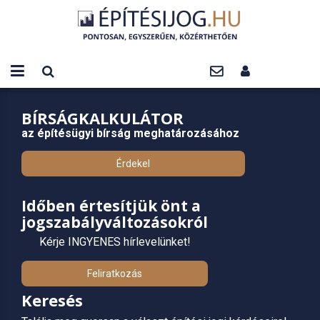
BÍRSÁGKALKULÁTOR
az építésügyi bírság meghatározásához
Érdekel
Időben értesítjük önt a
jogszabályváltozásokról
Kérje INGYENES hírlevelünket!
Feliratkozás
Keresés