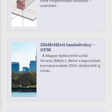
néha meglehetősen bonyolult –
számítást. ...
Zöldfelületi tanúsítvány –
GYIK
A Magyar építészetről szóló
törvény (Méptv.), illetve a kapcsolódó
kormányrendelet 2024 októberétől új
módo...