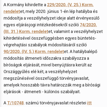
A Kormány kihirdette a
229/2020. (V. 25.) Korm.
rendelet
et, mely 2020. június 1-én lép hatályba és
módosítja a veszélyhelyzet ideje alatt érvényesülő
egyes eljárásjogi intézkedésekről szóló
74/2020.
(III. 31.) Korm. rendelet
et, valamint a veszélyhelyzet
kihirdetésével összefüggésben egyes büntetés-
végrehajtási szabályok módosításáról szóló
90/2020. (IV. 5.) Korm. rendelet
et. A hatálybalépő
módosítás átmeneti időszakra szabályozza a
bíróságok eljárását, mivel benyújtásra került az
Országgyűlés elé két, a veszélyhelyzet
megszűnésével összefüggő törvényjavaslat,
amelyek hosszabb távra határozzák meg a bírósági
eljárások - átmeneti - különös szabályait.
A
T/10748
. számú törvényjavaslat részletei
itt