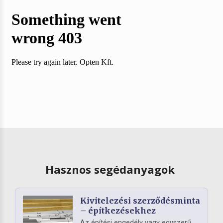
Hasznos segédanyagok
Kivitelezési szerződésminta
– építkezésekhez
Az építési engedély vagy egyszerű