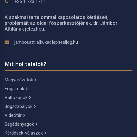
+36 1 783 1711
A szakmai tartalommal kapcsolatos kérdéseit,
problémáit az oldal főszerkesztőjének, dr. Jámbor
Attilának jelezheti:
jambor.attila[kukac]epitesijog.hu
Mit hol találok?
Magyarázatok
Fogalmak
Változások
Jogszabályok
Videótár
Segédanyagok
Kérdések-válaszok