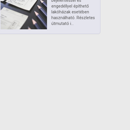
bejelentéssel és
engedéllyel építhető
lakóházak esetében
használható. Részletes
útmutató i...