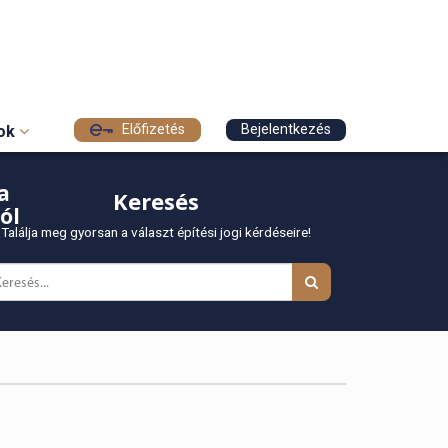
Előfizetés
Bejelentkezés
sok
a
Keresés
ól
Találja meg gyorsan a választ építési jogi kérdéseire!