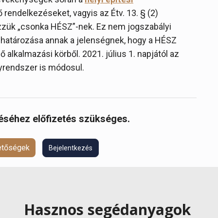
rendelkezéseket, vagyis az Étv. 13. § (2)
ezzük „csonka HÉSZ”-nek. Ez nem jogszabályi
ghatározása annak a jelenségnek, hogy a HÉSZ
 alkalmazási körből. 2021. július 1. napjától az
yrendszer is módosul.
réséhez előfizetés szükséges.
hetőségek
Bejelentkezés
Hasznos segédanyagok