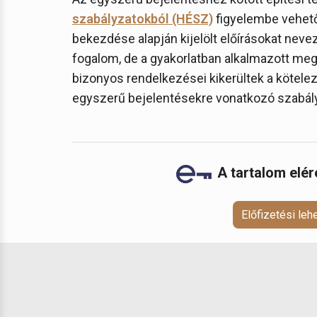
szabályzatokból (HÉSZ)
figyelembe vehető 
bekezdése alapján kijelölt előírásokat nev
fogalom, de a gyakorlatban alkalmazott me
bizonyos rendelkezései kikerültek a kötelező
egyszerű bejelentésekre vonatkozó szabál
A tartalom elé
Előfizetési le