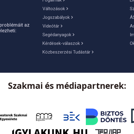
Fogalmak
El
Változások
S
Jogszabályok
Á
problémáit az
Videótár
A
lezheti:
Segédanyagok
I
Kérdések-válaszok
O
Közbeszerzési Tudástár
Szakmai és médiapartnerek: