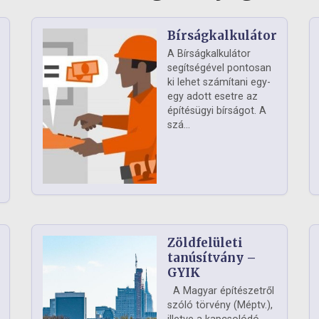
Bírságkalkulátor
A Bírságkalkulátor
segítségével pontosan
ki lehet számítani egy-
egy adott esetre az
építésügyi bírságot. A
szá...
Zöldfelületi
ág
tanúsítvány –
GYIK
A Magyar építészetről
szóló törvény (Méptv.),