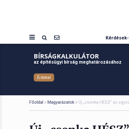
Kérdések-
BÍRSÁGKALKULÁTOR
az építésügyi bírság meghatározásához
Érdekel
Főoldal
Magyarázatok
Új „csonka HÉSZ” az egysz