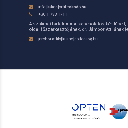
info[kukac]artifexkiado.hu
+36 1 783 1711
A szakmai tartalommal kapcsolatos kérdéseit, 
oldal főszerkesztőjének, dr. Jámbor Attilának je
jambor.attila[kukac]epitesijog.hu