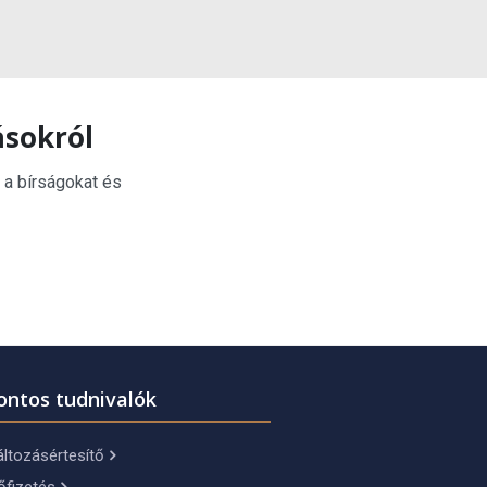
ásokról
 a bírságokat és
ontos tudnivalók
ltozásértesítő