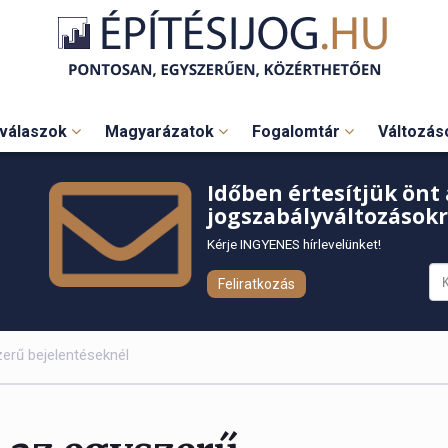
válaszok
Magyarázatok
Fogalomtár
Változá
Időben értesítjük önt 
jogszabályváltozásokr
Kérje INGYENES hírlevelünket!
Feliratkozás
erű bejelentéseknél