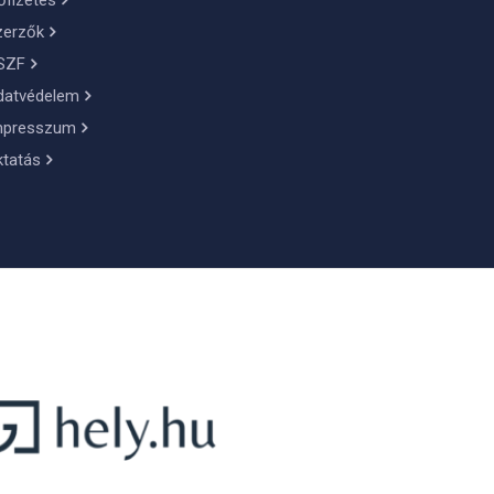
őfizetés
zerzők
SZF
datvédelem
mpresszum
ktatás