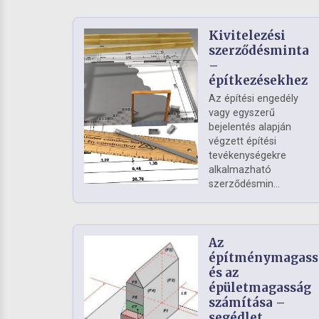
Kivitelezési
szerződésminta
–
építkezésekhez
Az építési engedély
vagy egyszerű
bejelentés alapján
végzett építési
tevékenységekre
alkalmazható
szerződésmin...
Az
építménymagass
és az
épületmagasság
számítása –
segédlet