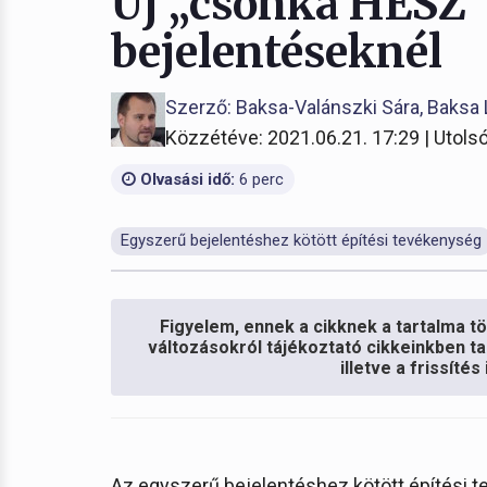
Új „csonka HÉSZ”
bejelentéseknél
Szerző: Baksa-Valánszki Sára, Baksa 
Közzétéve: 2021.06.21. 17:29 | Utolsó
Olvasási idő:
6 perc
Egyszerű bejelentéshez kötött építési tevékenység
Figyelem, ennek a cikknek a tartalma töb
változásokról tájékoztató cikkeinkben ta
illetve a frissíté
Az egyszerű bejelentéshez kötött építési 