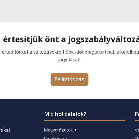
 értesítjük önt a jogszabályváltoz
rtesítőnket a változásokról! Sok időt megtakaríthat, elkerülheti
jogvitákat!
Feliratkozás
Mit hol találok?
F
Magyarázatok
Vá
nikai