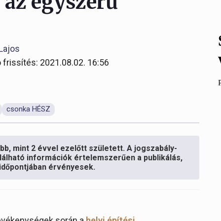
 az egyszerű
Lajos
 frissítés: 2021.08.02. 16:56
csonka HÉSZ
b, mint 2 évvel ezelőtt született. A jogszabály-
lálható információk értelemszerűen a publikálás,
s időpontjában érvényesek.
tevékenységek során a
helyi építési