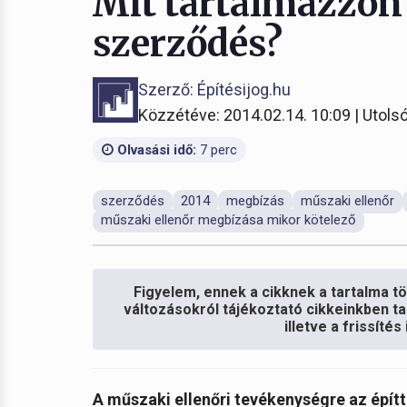
Mit tartalmazzon 
szerződés?
Szerző: Építésijog.hu
Közzétéve: 2014.02.14. 10:09 | Utolsó
Olvasási idő:
7 perc
szerződés
2014
megbízás
műszaki ellenőr
műszaki ellenőr megbízása mikor kötelező
Figyelem, ennek a cikknek a tartalma töb
változásokról tájékoztató cikkeinkben ta
illetve a frissíté
A műszaki ellenőri tevékenységre az építt