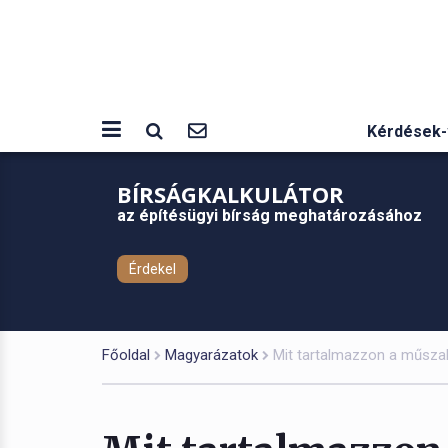
Kérdések-
BÍRSÁGKALKULÁTOR
az építésügyi bírság meghatározásához
Érdekel
Főoldal
Magyarázatok
Mit tartalmazzon a műszak