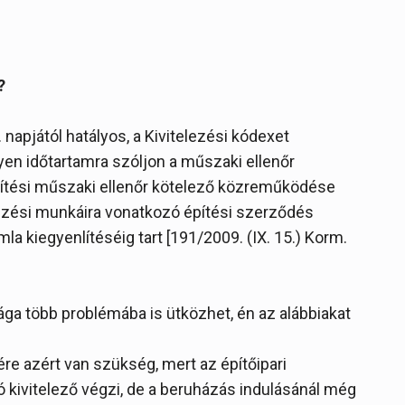
?
napjától hatályos, a Kivitelezési kódexet
yen időtartamra szóljon a műszaki ellenőr
pítési műszaki ellenőr kötelező közreműködése
elezési munkáira vonatkozó építési szerződés
 kiegyenlítéséig tart [191/2009. (IX. 15.) Korm.
ga több problémába is ütközhet, én az alábbiakat
e azért van szükség, mert az építőipari
ó kivitelező végzi, de a beruházás indulásánál még