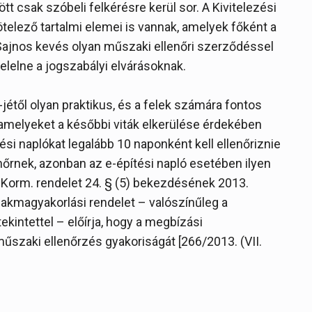
tt csak szóbeli felkérésre kerül sor. A Kivitelezési
elező tartalmi elemei is vannak, amelyek főként a
. Sajnos kevés olyan műszaki ellenőri szerződéssel
elelne a jogszabályi elvárásoknak.
jétől olyan praktikus, és a felek számára fontos
 amelyeket a későbbi viták elkerülése érdekében
tési naplókat legalább 10 naponként kell ellenőriznie
nőrnek, azonban az e-építési napló esetében ilyen
.) Korm. rendelet 24. § (5) bekezdésének 2013.
akmagyakorlási rendelet – valószínűleg a
tekintettel – előírja, hogy a megbízási
űszaki ellenőrzés gyakoriságát [266/2013. (VII.