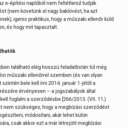
az e-építési naplóból nem feltétlenül tudják
t (nem követünk el nagy baklövést, ha azt
enek), igenis praktikus, hogy a műszaki ellenőr küld
en, és hogy mit tapasztalt.
adhatók
ben található elég hosszú feladatlistán túl még
ési műszaki ellenőrrel szemben (és van olyan
 szintén bele kell írni 2014. január 1-jétől a
részére érvényesen – a jogszabályok által
 kell foglalni a szerződésbe [266/2013. (VII. 11.)
ként nem szükséges, hogy a megbízási szerződést
egészíteni, módosítani, akár lehet külön
sára, csak akkor ezt a már létrejött megbízási