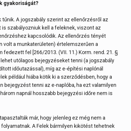
k gyakoriságát?
nik. A jogszabály szerint az ellenőrzésről az
is szabályozniuk kell a feleknek, viszont az
nőrzéshez kapcsolódik. Az ellenőrzés tényét
en volt a munkaterületen) értelemszerűen a
em fedezett fel [266/2013. (VII. 11.) Korm. rend. 21. §
m lehet utólagos bejegyzéseket tenni (a jogszabály
ított időutazással), míg az e-építési naplónál
lek például hiába kötik ki a szerződésben, hogy a
n bejegyzést tenni az e-naplóba, ha ezt valamilyen
e három napnál hosszabb bejegyzési időre nem is
k tapasztalták már, hogy jelenleg ez még nem a
folyamatnak. A Felek bármilyen kikötést tehetnek