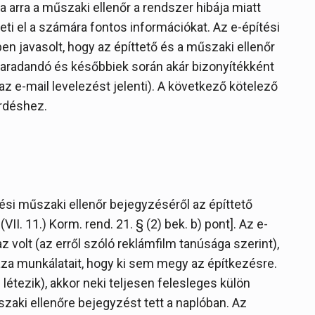
a arra a műszaki ellenőr a rendszer hibája miatt
ti el a számára fontos információkat. Az e-építési
javasolt, hogy az építtető és a műszaki ellenőr
 maradandó és későbbiek során akár bizonyítékként
z e-mail levelezést jelenti). A következő kötelező
rdéshez.
tési műszaki ellenőr bejegyzéséről az építtető
I. 11.) Korm. rend. 21. § (2) bek. b) pont]. Az e-
z volt (az erről szóló reklámfilm tanúsága szerint),
áza munkálatait, hogy ki sem megy az építkezésre.
 létezik), akkor neki teljesen felesleges külön
szaki ellenőre bejegyzést tett a naplóban. Az