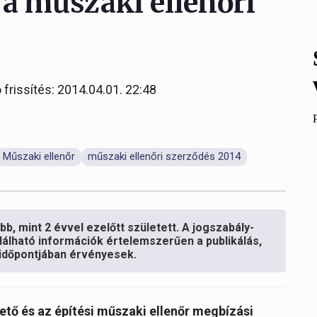
a műszaki ellenőri
 frissítés: 2014.04.01. 22:48
Műszaki ellenőr
műszaki ellenőri szerződés 2014
b, mint 2 évvel ezelőtt született. A jogszabály-
lálható információk értelemszerűen a publikálás,
s időpontjában érvényesek.
ető és az építési műszaki ellenőr megbízási