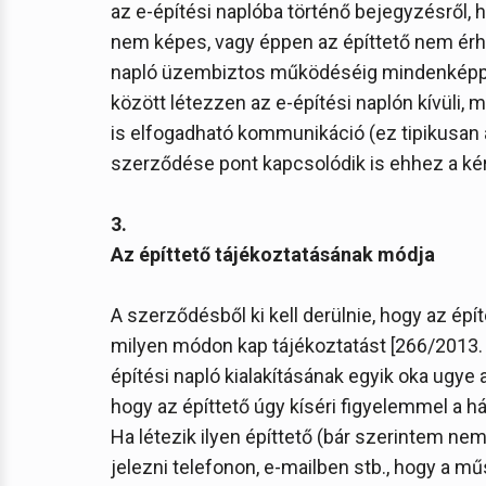
az e-építési naplóba történő bejegyzésről, h
nem képes, vagy éppen az építtető nem érhe
napló üzembiztos működéséig mindenképpen 
között létezzen az e-építési naplón kívüli,
is elfogadható kommunikáció (ez tipikusan a
szerződése pont kapcsolódik is ehhez a ké
3.
Az építtető tájékoztatásának módja
A szerződésből ki kell derülnie, hogy az épí
milyen módon kap tájékoztatást [266/2013. (VI
építési napló kialakításának egyik oka ugye a
hogy az építtető úgy kíséri figyelemmel a h
Ha létezik ilyen építtető (bár szerintem nem
jelezni telefonon, e-mailben stb., hogy a mű