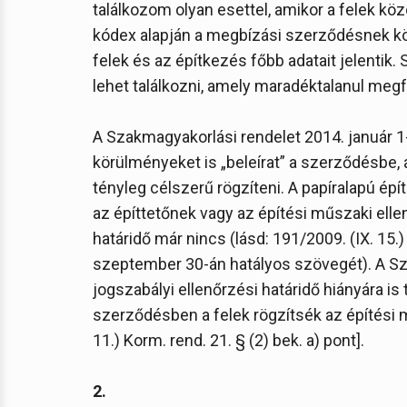
találkozom olyan esettel, amikor a felek közö
kódex alapján a megbízási szerződésnek köt
felek és az építkezés főbb adatait jelentik
lehet találkozni, amely maradéktalanul megf
A Szakmagyakorlási rendelet 2014. január 1-
körülményeket is „beleírat” a szerződésbe,
tényleg célszerű rögzíteni. A papíralapú épí
az építtetőnek vagy az építési műszaki elle
határidő már nincs (lásd: 191/2009. (IX. 15
szeptember 30-án hatályos szövegét). A Sz
jogszabályi ellenőrzési határidő hiányára is 
szerződésben a felek rögzítsék az építési m
11.) Korm. rend. 21. § (2) bek. a) pont].
2.