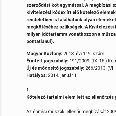
szerződést köt egymással. A megbízási s
Kivitelezési kódex írt elő kötelező eleme
rendeletben is találhatunk olyan elemeke
megkötéséhez szükségek. A Kivitelezési 
milyen időtartamra vonatkozzon a műsza
pontatlanul).
Magyar Közlöny:
2013. évi 119. szám
Érintett jogszabály:
191/2009. (IX. 15.) Kor
Új és módosító jogszabály:
266/2013. (VII.
Hatályos:
2014. január 1.
1.
Kötelező tartalmi elem lett az ellenőrzés
Az építési műszaki ellenőr megbízását 2009 