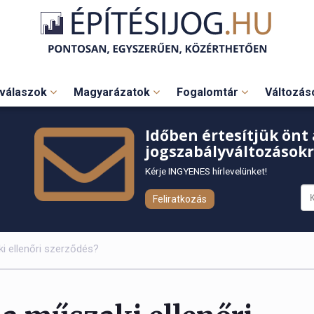
válaszok
Magyarázatok
Fogalomtár
Változá
Időben értesítjük önt 
jogszabályváltozásokr
Kérje INGYENES hírlevelünket!
Feliratkozás
i ellenőri szerződés?