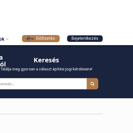
Előfizetés
Bejelentkezés
sok
a
Keresés
ól
Találja meg gyorsan a választ építési jogi kérdéseire!