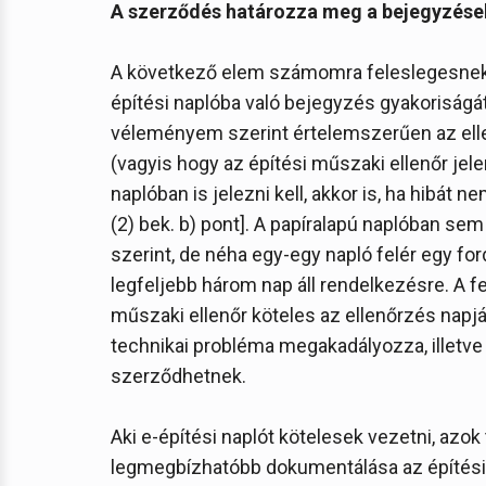
A szerződés határozza meg a bejegyzése
A következő elem számomra feleslegesnek tű
építési naplóba való bejegyzés gyakoriságát 
véleményem szerint értelemszerűen az elle
(vagyis hogy az építési műszaki ellenőr jel
naplóban is jelezni kell, akkor is, ha hibát n
(2) bek. b) pont]. A papíralapú naplóban se
szerint, de néha egy-egy napló felér egy ford
legfeljebb három nap áll rendelkezésre. A fe
műszaki ellenőr köteles az ellenőrzés napjá
technikai probléma megakadályozza, illetv
szerződhetnek.
Aki e-építési naplót kötelesek vezetni, azo
legmegbízhatóbb dokumentálása az építési 