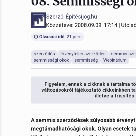
08. Semmisségi 
Szerző: Építésijog.hu
Közzétéve: 2008.09.09. 17:14 | Utolsó
Olvasási idő:
21 perc
szerződés
érvénytelen szerződés
semmis sze
semmisségi okok
semmisség
Webinárium
Figyelem, ennek a cikknek a tartalma töb
változásokról tájékoztató cikkeinkben ta
illetve a frissíté
A semmis szerződések súlyosabb érvényte
megtámadhatósági okok. Olyan esetek tar