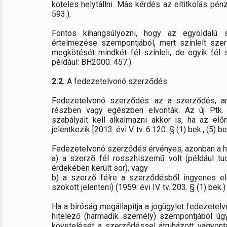
köteles helytállni. Más kérdés az eltitkolás pé
593.).
Fontos kihangsúlyozni, hogy az egyoldalú
értelmezése szempontjából, mert színlelt sz
megkötését mindkét fél színleli, de egyik fél 
például: BH2000. 457.).
2.2.
A fedezetelvonó szerződés
Fedezetelvonó szerződés: az a szerződés, ame
részben vagy egészben elvonták. Az új Ptk. 
szabályait kell alkalmazni akkor is, ha az el
jelentkezik [2013. évi V. tv. 6:120. § (1) bek., (5) bek
Fedezetelvonó szerződés érvényes, azonban a hát
a) a szerző fél rosszhiszemű volt (például tu
érdekében került sor), vagy
b) a szerző félre a szerződésből ingyenes el
szokott jelenteni) (1959. évi IV. tv. 203. § (1) bek.) 
Ha a bíróság megállapítja a jogügylet fedezetel
hitelező (harmadik személy) szempontjából úgy
követelését a szerződéssel átruházott vagyontá