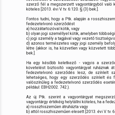
szerző fél a megszerzett vagyontárgyból való ki
köteles [2013. évi V. tv. 6:120. § (3) bek.].
Fontos tudni, hogy a Ptk. alapján a rosszhiszem
fedezetelvonó szerződést
a) hozzátartozóval kötik, vagy
b) olyan jogi személlyel kötik, amelyben többség
c) jogi személy a tagjával vagy vezető tisztségvi
d) azonos természetes vagy jogi személy befol
létre (akkor is, ha közvetlen vagy közvetett több
bek.].
Ha egy később keletkező - vagyis a szerző
követelést biztosító vagyontárgyat ruháznak át
fedezetelvonó szerződés lesz, de színlelt s
lehetséges, hogy egy szerződés színlelt és 
valószínűleg a fedezetelvonó szerződés esetére
például: EBH2002. 742.).
Az új Ptk. szerint a vagyontárgyat megszer
vagyontárgy értékéig helytállni köteles, ha a f
a) rosszhiszeműen átruházta vagy
b) attól rosszhiszeműen elesett [2013. évi V. tv. 6: