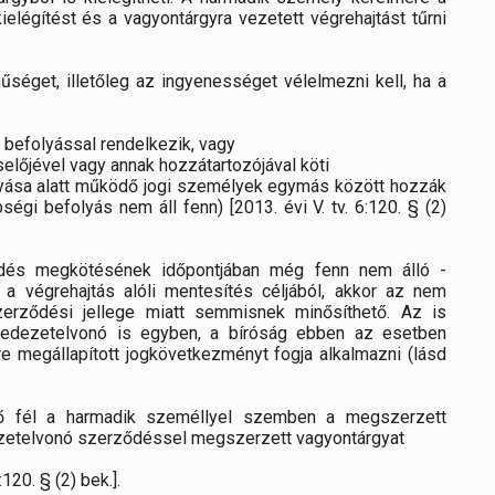
elégítést és a vagyontárgyra vezetett végrehajtást tűrni
űséget, illetőleg az ingyenességet vélelmezni kell, ha a
i befolyással rendelkezik, vagy
selőjével vagy annak hozzátartozójával köti
yása alatt működő jogi személyek egymás között hozzák
ségi befolyás nem áll fenn) [2013. évi V. tv. 6:120. § (2)
dés megkötésének időpontjában még fenn nem álló -
 a végrehajtás alóli mentesítés céljából, akkor az nem
zerződési jellege miatt semmisnek minősíthető. Az is
fedezetelvonó is egyben, a bíróság ebben az esetben
 megállapított jogkövetkezményt fogja alkalmazni (lásd
ző fél a harmadik személlyel szemben a megszerzett
edezetelvonó szerződéssel megszerzett vagyontárgyat
120. § (2) bek.].