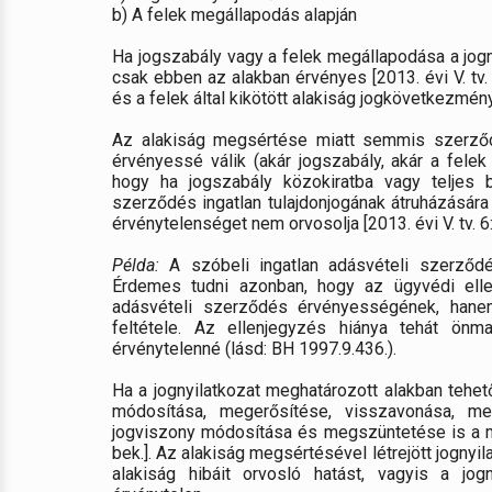
b) A felek megállapodás alapján
Ha jogszabály vagy a felek megállapodása a jogny
csak ebben az alakban érvényes [2013. évi V. tv. 
és a felek által kikötött alakiság jogkövetkezményét
Az alakiság megsértése miatt semmis szerződés
érvényessé válik (akár jogszabály, akár a felek 
hogy ha jogszabály közokiratba vagy teljes b
szerződés ingatlan tulajdonjogának átruházására 
érvénytelenséget nem orvosolja [2013. évi V. tv. 6:9
Példa:
A szóbeli ingatlan adásvételi szerződé
Érdemes tudni azonban, hogy az ügyvédi elle
adásvételi szerződés érvényességének, hanem
feltétele. Az ellenjegyzés hiánya tehát ön
érvénytelenné (lásd: BH 1997.9.436.).
Ha a jognyilatkozat meghatározott alakban tehet
módosítása, megerősítése, visszavonása, megt
jogviszony módosítása és megszüntetése is a meg
bek.]. Az alakiság megsértésével létrejött jognyi
alakiság hibáit orvosló hatást, vagyis a jo