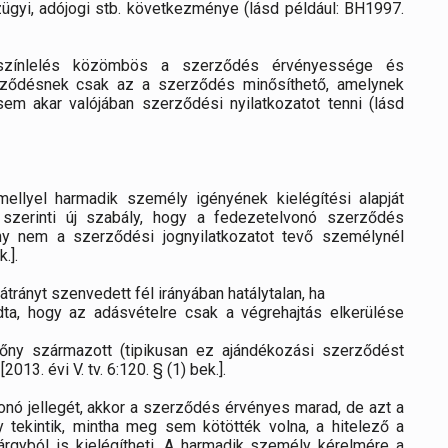
nzügyi, adójogi stb. következménye (lásd például: BH1997.
 színlelés közömbös a szerződés érvényessége és
erződésnek csak az a szerződés minősíthető, amelynek
sem akar valójában szerződési nyilatkozatot tenni (lásd
llyel harmadik személy igényének kielégítési alapját
szerinti új szabály, hogy a fedezetelvonó szerződés
őny nem a szerződési jognyilatkozatot tevő személynél
.].
rányt szenvedett fél irányában hatálytalan, ha
dta, hogy az adásvételre csak a végrehajtás elkerülése
őny származott (tipikusan ez ajándékozási szerződést
[2013. évi V. tv. 6:120. § (1) bek.].
vonó jellegét, akkor a szerződés érvényes marad, de azt a
 tekintik, mintha meg sem kötötték volna, a hitelező a
rgyból is kielégítheti. A harmadik személy kérelmére a