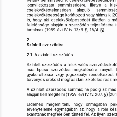
Relatív semmisség: A cselekvőképességében ré
jognyilatkozata semmisségére, illetve a ki
cselekvőképtelenségen alapuló semmiss
cselekvőképessége korlátozott vagy hiányzik [2013. 
is, hogy aki cselekvőképességét illetően a más
felelőssége alapján a szerződés teljesítésére i
tartalmaz (1959. évi IV. tv. 13/B. §, 16/A. §).
2.
Színlelt szerződés
2.1.
A színlelt szerződés
Színlelt szerződés: a felek valós szerződésköté
más típusú szerződés megkötésére irányult. L
gyakorolhassa vagy jogszabályi rendelkezést 
törvényes örököst megfosztani a köteles rész m
A színlelt szerződés semmis; ha pedig az más 
alapján kell megítélni (1959. évi IV. tv. 207. §) [2013.
Érdemes megemlíteni, hogy önmagában péld
érvénytelenné egymagában az, hogy a róla kész
akaratának megfelelően tünteti fel. Az ilyen szer