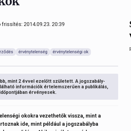
okok
 frissítés: 2014.09.23. 20:39
rződés
érvénytelenség
érvénytelenségi ok
b, mint 2 évvel ezelőtt született. A jogszabály-
lálható információk értelemszerűen a publikálás,
s időpontjában érvényesek.
lenségi okokra vezethetők vissza, mint a
toznak ide, mint például a jogszabályba