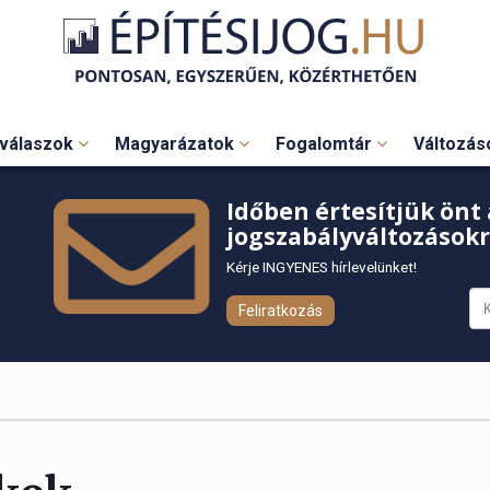
válaszok
Magyarázatok
Fogalomtár
Változá
Időben értesítjük önt 
jogszabályváltozásokr
Kérje INGYENES hírlevelünket!
Feliratkozás