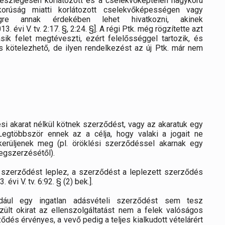
szlegesen korlátozott és a cselekvőképtelen nagykorú
skorúság miatti korlátozott cselekvőképességen vagy
égre annak érdekében lehet hivatkozni, akinek
évi V. tv. 2:17. §, 2:24. §]. A régi Ptk. még rögzítette azt
ik felet megtéveszti, ezért felelősséggel tartozik, és
s kötelezhető, de ilyen rendelkezést az új Ptk. már nem
si akarat nélkül kötnek szerződést, vagy az akaratuk egy
egtöbbször ennek az a célja, hogy valaki a jogait ne
kerüljenek meg (pl. öröklési szerződéssel akarnak egy
egszerzésétől).
szerződést leplez, a szerződést a leplezett szerződés
 évi V. tv. 6:92. § (2) bek.].
ául egy ingatlan adásvételi szerződést sem tesz
ült okirat az ellenszolgáltatást nem a felek valóságos
ződés érvényes, a vevő pedig a teljes kialkudott vételárért