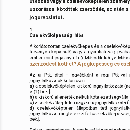
ütközés vagy a cselekvőképtelen személy
uzsorással kötöttek szerződés, szintén 
jogorvoslatot
.
1.
Cselekvőképességi hiba
A korlátozottan cselekvőképes és a cselekvőképt
törvényes képviselő vagy a gyámhatóság jóváhag
ember mint jogalany című Második könyv Másod
szerződést köthet? A jogképesség és cs
Az új Ptk. által – egyébként a régi Ptk-v
jognyilatkozatok különösen:
a)
a cselekvőképtelen kiskorú jognyilatkozata (nev
§ (1) bek.];
b)
a kiskorú ellenérték nélküli kötelezettségvállalás
c)
a cselekvőképtelen nagykorú jognyilatkozata (nev
d)
cselekvőképtelen állapotban tett jognyilat
jognyilatkozat megtétele a fél cselekvőképessége 
bek.].