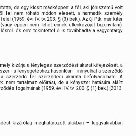
ítette, de egy kicsit másképpen: a fél, aki jóhiszemű volt
ől fel nem róható módon elesett, a harmadik személy
l (1959. évi IV. tv. 203. § (3) bek.). Az új Ptk. már kitér
 (vagy éppen nem lehet ennek ellenkezőjét bizonyítani),
ésről, és erre tekintettel ő is továbbadta a vagyontárgy
amely kizárja a tényleges szerződési akarat kifejezését, a
er - a fenyegetéshez hasonlóan - irányulhat a szerződő
l a szerződő fél szerződési akarata befolyásolható. A
. nem tartalmaz előírást, de a kényszer hatására aláírt
dés fogalmának (1959. évi IV. tv. 200. § (1) bek.) [2013.
ődést kizárólag meghatározott alakban – leggyakrabban