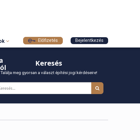
Előfizetés
Bejelentkezés
sok
a
Keresés
ól
Találja meg gyorsan a választ építési jogi kérdéseire!