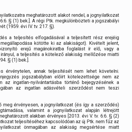
ilatkozatra meghatározott alakot rendel, a jognyilatkozat
6:6. § (1) bek.]. A régi Ptk. megkülönbözteti a jogszabályi
 (1959. évi IV. tv. 217. §).
 a teljesítés elfogadásával a teljesített rész erejéig
megállapodása kötötte ki az alakiságot). Kivételt jelent,
izonyító erejű magánokiratba foglalást ír elő, vagy a
irányul, a teljesítés a kötelező alakiság mellőzése miatti
4. § (1) bek.].
s érvénytelen, annak teljesítését nem lehet követelni.
njegyzés jogszabályban előírt kötelezettsége nem az
 az ingatlan-nyilvántartásba történő bejegyzésének a
magában az ingatlan adásvételi szerződést nem teszi
ő meg érvényesen, a jognyilatkozat (és így a szerződés)
ámadása, valamint a jognyilatkozat alapján létrejött
határozott alakban érvényes [2013. évi V. tv. 6:6. § (2)
latkozat teljesítéséhez kapcsolódóan az új Ptk. nem fűz az
gnyilatkozat önmagában az alakiság megsértése miatt