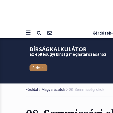
Kérdések-
BÍRSÁGKALKULÁTOR
az építésügyi bírság meghatározásához
Érdekel
Főoldal
Magyarázatok
08. Semmisségi okok