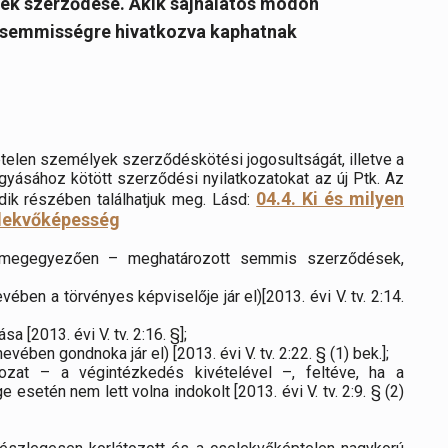
ek szerződése. Akik sajnálatos módon
a semmisségre hivatkozva kaphatnak
elen személyek szerződéskötési jogosultságát, illetve a
yásához kötött szerződési nyilatkozatokat az új Ptk. Az
04.4. Ki és milyen
ik részében találhatjuk meg. Lásd:
elekvőképesség
al megegyezően – meghatározott semmis szerződések,
ében a törvényes képviselője jár el)[2013. évi V. tv. 2:14.
a [2013. évi V. tv. 2:16. §];
ében gondnoka jár el) [2013. évi V. tv. 2:22. § (1) bek.];
kozat – a végintézkedés kivételével –, feltéve, ha a
esetén nem lett volna indokolt [2013. évi V. tv. 2:9. § (2)