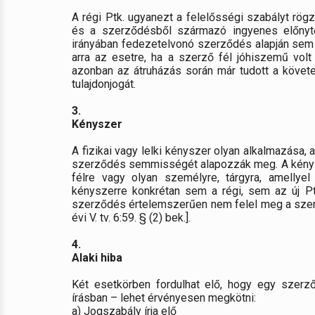
A régi Ptk. ugyanezt a felelősségi szabályt rögz
és a szerződésből származó ingyenes előnyt
irányában fedezetelvonó szerződés alapján sem fele
arra az esetre, ha a szerző fél jóhiszemű volt
azonban az átruházás során már tudott a követel
tulajdonjogát.
3.
Kényszer
A fizikai vagy lelki kényszer olyan alkalmazása, 
szerződés semmisségét alapozzák meg. A kénysz
félre vagy olyan személyre, tárgyra, amellye
kényszerre konkrétan sem a régi, sem az új Ptk
szerződés értelemszerűen nem felel meg a szerző
évi V. tv. 6:59. § (2) bek.].
4.
Alaki hiba
Két esetkörben fordulhat elő, hogy egy szerz
írásban – lehet érvényesen megkötni:
a) Jogszabály írja elő