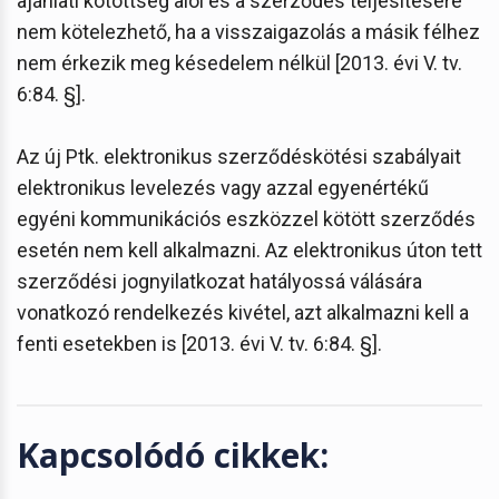
ajánlati kötöttség alól és a szerződés teljesítésére
nem kötelezhető, ha a visszaigazolás a másik félhez
nem érkezik meg késedelem nélkül [2013. évi V. tv.
6:84. §].
Az új Ptk. elektronikus szerződéskötési szabályait
elektronikus levelezés vagy azzal egyenértékű
egyéni kommunikációs eszközzel kötött szerződés
esetén nem kell alkalmazni. Az elektronikus úton tett
szerződési jognyilatkozat hatályossá válására
vonatkozó rendelkezés kivétel, azt alkalmazni kell a
fenti esetekben is [2013. évi V. tv. 6:84. §].
Kapcsolódó cikkek: