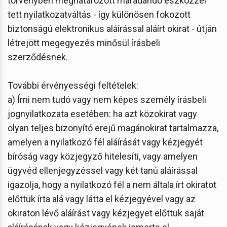
törvényben meghatározott maradandó eszközzel
tett nyilatkozatváltás - így különösen fokozott
biztonságú elektronikus aláírással aláírt okirat - útján
létrejött megegyezés minősül írásbeli
szerződésnek.
További érvényességi feltételek:
a) Írni nem tudó vagy nem képes személy írásbeli
jognyilatkozata esetében: ha azt közokirat vagy
olyan teljes bizonyító erejű magánokirat tartalmazza,
amelyen a nyilatkozó fél aláírását vagy kézjegyét
bíróság vagy közjegyző hitelesíti, vagy amelyen
ügyvéd ellenjegyzéssel vagy két tanú aláírással
igazolja, hogy a nyilatkozó fél a nem általa írt okiratot
előttük írta alá vagy látta el kézjegyével vagy az
okiraton lévő aláírást vagy kézjegyet előttük saját