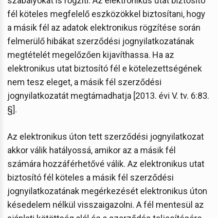
szabályokat is rögzíti. Az elektronikus utat biztosító
fél köteles megfelelő eszközökkel biztosítani, hogy
a másik fél az adatok elektronikus rögzítése során
felmerülő hibákat szerződési jognyilatkozatának
megtételét megelőzően kijavíthassa. Ha az
elektronikus utat biztosító fél e kötelezettségének
nem tesz eleget, a másik fél szerződési
jognyilatkozatát megtámadhatja [2013. évi V. tv. 6:83.
§].
Az elektronikus úton tett szerződési jognyilatkozat
akkor válik hatályossá, amikor az a másik fél
számára hozzáférhetővé válik. Az elektronikus utat
biztosító fél köteles a másik fél szerződési
jognyilatkozatának megérkezését elektronikus úton
késedelem nélkül visszaigazolni. A fél mentesül az