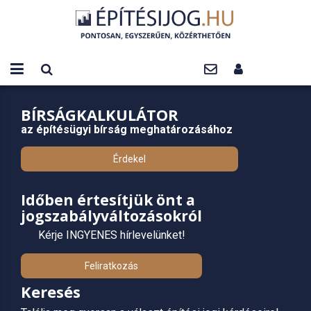
BÍRSÁGKALKULÁTOR
az építésügyi bírság meghatározásához
Érdekel
Időben értesítjük önt a
jogszabályváltozásokról
Kérje INGYENES hírlevelünket!
Feliratkozás
Keresés