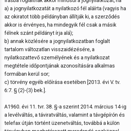
Írásba foglaltnak akkor minősül a jognyilatkozat, ha
a) a jognyilatkozatát a nyilatkozó fél aláírta (vagyis ha
az okiratot több példányban állítják ki, a szerződés
akkor is érvényes, ha mindegyik fél csak a másik
félnek szánt példányt írja alá);
b) annak közlésére a jognyilatkozatban foglalt
tartalom változatlan visszaidézésére, a
nyilatkozattevő személyének és a nyilatkozat
megtétele időpontjának azonosítására alkalmas
formában kerül sor;
c) törvény egyéb előírása esetében [2013. évi V. tv.
6:7. § (2)-(3) bek.].
A1960. évi 11. tvr. 38. §-a szerint 2014. március 14-ig
a levélváltás, a táviratváltás, valamint a távgépírón és
telefax útján történt üzenetváltás, továbbá a külön