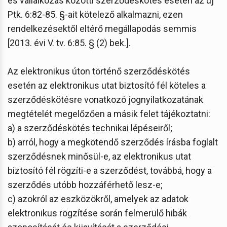
és vállalkozás közötti szerződéskötés esetén az új
Ptk. 6:82-85. §-ait kötelező alkalmazni, ezen
rendelkezésektől eltérő megállapodás semmis
[2013. évi V. tv. 6:85. § (2) bek.].
Az elektronikus úton történő szerződéskötés
esetén az elektronikus utat biztosító fél köteles a
szerződéskötésre vonatkozó jognyilatkozatának
megtételét megelőzően a másik felet tájékoztatni:
a) a szerződéskötés technikai lépéseiről;
b) arról, hogy a megkötendő szerződés írásba foglalt
szerződésnek minősül-e, az elektronikus utat
biztosító fél rögzíti-e a szerződést, továbbá, hogy a
szerződés utóbb hozzáférhető lesz-e;
c) azokról az eszközökről, amelyek az adatok
elektronikus rögzítése során felmerülő hibák