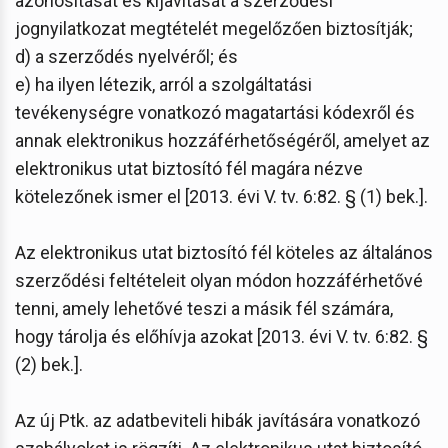
azonosítását és kijavítását a szerződési
jognyilatkozat megtételét megelőzően biztosítják;
d) a szerződés nyelvéről; és
e) ha ilyen létezik, arról a szolgáltatási
tevékenységre vonatkozó magatartási kódexről és
annak elektronikus hozzáférhetőségéről, amelyet az
elektronikus utat biztosító fél magára nézve
kötelezőnek ismer el [2013. évi V. tv. 6:82. § (1) bek.].
Az elektronikus utat biztosító fél köteles az általános
szerződési feltételeit olyan módon hozzáférhetővé
tenni, amely lehetővé teszi a másik fél számára,
hogy tárolja és előhívja azokat [2013. évi V. tv. 6:82. §
(2) bek.].
Az új Ptk. az adatbeviteli hibák javítására vonatkozó