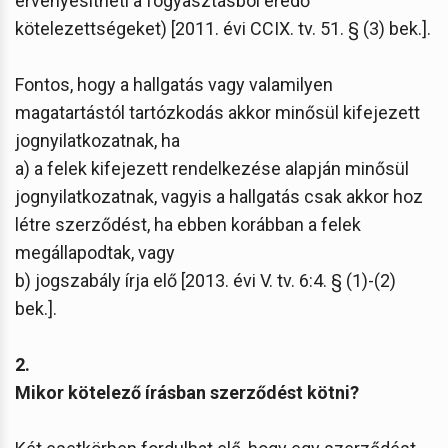
érvényesítheti a fogyasztásból eredő
kötelezettségeket) [2011. évi CCIX. tv. 51. § (3) bek.].
Fontos, hogy a hallgatás vagy valamilyen
magatartástól tartózkodás akkor minősül kifejezett
jognyilatkozatnak, ha
a) a felek kifejezett rendelkezése alapján minősül
jognyilatkozatnak, vagyis a hallgatás csak akkor hoz
létre szerződést, ha ebben korábban a felek
megállapodtak, vagy
b) jogszabály írja elő [2013. évi V. tv. 6:4. § (1)-(2)
bek.].
2.
Mikor kötelező írásban szerződést kötni?