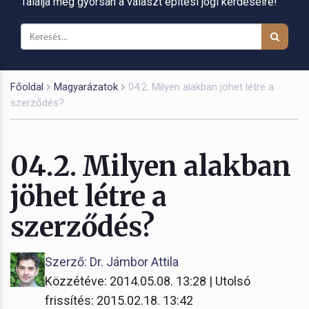
Találja meg gyorsan a választ építési jogi kérdéseire!
Főoldal
Magyarázatok
04.2. Milyen alakban jöhet létre a
szerződés?
04.2. Milyen alakban
jöhet létre a
szerződés?
Szerző: Dr. Jámbor Attila
Közzétéve: 2014.05.08. 13:28 | Utolsó
frissítés: 2015.02.18. 13:42