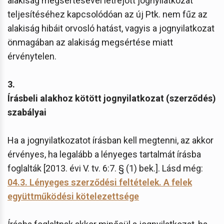
alakiság megsértésével létrejött jognyilatkozat
teljesítéséhez kapcsolódóan az új Ptk. nem fűz az
alakiság hibáit orvosló hatást, vagyis a jognyilatkozat
önmagában az alakiság megsértése miatt
érvénytelen.
3.
Írásbeli alakhoz kötött jognyilatkozat (szerződés)
szabályai
Ha a jognyilatkozatot írásban kell megtenni, az akkor
érvényes, ha legalább a lényeges tartalmát írásba
foglalták [2013. évi V. tv. 6:7. § (1) bek.]. Lásd még:
04.3. Lényeges szerződési feltételek. A felek
együttműködési kötelezettsége