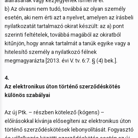
aláírásának vagy kézjegyének ismerte el.
b) Az olvasni nem tudó, továbbá az olyan személy
esetén, aki nem érti azt a nyelvet, amelyen az írásbeli
nyilatkozatát tartalmazó okirat készült: az a) pont
szerinti feltételek, továbbá magából az okiratból
kitűnjön, hogy annak tartalmát a tanúk egyike vagy a
hitelesítő személy a nyilatkozó félnek
megmagyarázta [2013. évi V. tv. 6:7. § (4) bek.].
4.
Az elektronikus úton történő szerződéskötés
különös szabályai
Az új Ptk. – részben kötelező (kógens) –
előírásokkal kívánja elősegíteni az elektronikus úton
történő szerződéskötések lebonyolítását. Fogyasztó