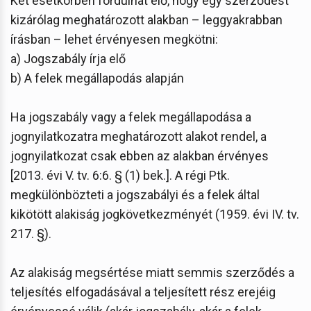
Két esetkörben fordulhat elő, hogy egy szerződést
kizárólag meghatározott alakban – leggyakrabban
írásban – lehet érvényesen megkötni:
a) Jogszabály írja elő
b) A felek megállapodás alapján
Ha jogszabály vagy a felek megállapodása a
jognyilatkozatra meghatározott alakot rendel, a
jognyilatkozat csak ebben az alakban érvényes
[2013. évi V. tv. 6:6. § (1) bek.]. A régi Ptk.
megkülönbözteti a jogszabályi és a felek által
kikötött alakiság jogkövetkezményét (1959. évi IV. tv.
217. §).
Az alakiság megsértése miatt semmis szerződés a
teljesítés elfogadásával a teljesített rész erejéig