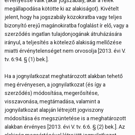
érvényessé válik (akár jogszabály, akár a felek
megállapodása kötötte ki az alakiságot). Kivételt
jelent, hogy ha jogszabály közokiratba vagy teljes
bizonyító erejű magánokiratba foglalást ír elő, vagy a
szerződés ingatlan tulajdonjogának átruházására
irányul, a teljesítés a kötelező alakiság mellőzése
miatti érvénytelenséget nem orvosolja [2013. évi V.
tv. 6:94. § (1) bek.].
Ha a jognyilatkozat meghatározott alakban tehető
meg érvényesen, a jognyilatkozat (és így a
szerződés) módosítása, megerősítése,
visszavonása, megtámadása, valamint a
jognyilatkozat alapján létrejött jogviszony
módosítása és megszüntetése is a meghatározott
alakban érvényes [2013. évi V. tv. 6:6. § (2) bek.]. Az