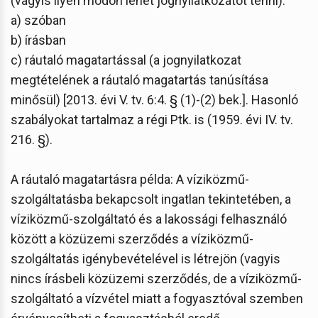
(vagyis ilyen módon lehet jognyilatkozatot tenni):
a) szóban
b) írásban
c) ráutaló magatartással (a jognyilatkozat
megtételének a ráutaló magatartás tanúsítása
minősül) [2013. évi V. tv. 6:4. § (1)-(2) bek.]. Hasonló
szabályokat tartalmaz a régi Ptk. is (1959. évi IV. tv.
216. §).
A ráutaló magatartásra példa: A víziközmű-
szolgáltatásba bekapcsolt ingatlan tekintetében, a
víziközmű-szolgáltató és a lakossági felhasználó
között a közüzemi szerződés a víziközmű-
szolgáltatás igénybevételével is létrejön (vagyis
nincs írásbeli közüzemi szerződés, de a víziközmű-
szolgáltató a vízvétel miatt a fogyasztóval szemben