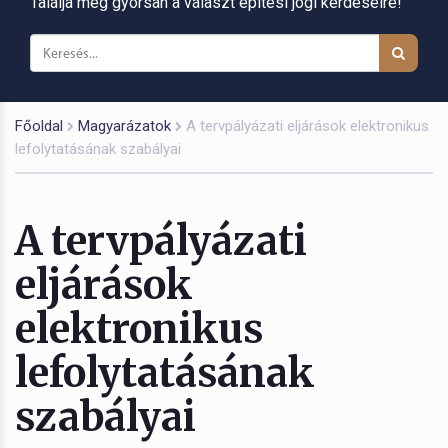
Találja meg gyorsan a választ építési jogi kérdéseire!
Főoldal
Magyarázatok
A tervpályázati eljárások elektronikus
lefolytatásának szabályai
A tervpályázati
eljárások
elektronikus
lefolytatásának
szabályai