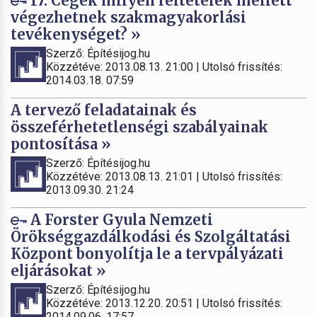
17. Cégek milyen feltételek mellett
végezhetnek szakmagyakorlási
tevékenységet? »
Szerző: Építésijog.hu
Közzétéve: 2013.08.13. 21:00 | Utolsó frissítés:
2014.03.18. 07:59
A tervező feladatainak és
összeférhetetlenségi szabályainak
pontosítása »
Szerző: Építésijog.hu
Közzétéve: 2013.08.13. 21:01 | Utolsó frissítés:
2013.09.30. 21:24
A Forster Gyula Nemzeti
Örökséggazdálkodási és Szolgáltatási
Központ bonyolítja le a tervpályázati
eljárásokat »
Szerző: Építésijog.hu
Közzétéve: 2013.12.20. 20:51 | Utolsó frissítés:
2014.09.06. 17:57