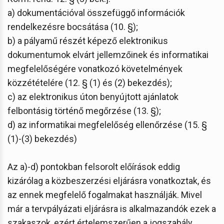
a) dokumentációval összefüggő információk
rendelkezésre bocsátása (10. §);
b) a pályamű részét képező elektronikus
dokumentumok elvárt jellemzőinek és informatikai
megfelelőségére vonatkozó követelmények
közzétételére (12. § (1) és (2) bekezdés);
c) az elektronikus úton benyújtott ajánlatok
felbontásig történő megőrzése (13. §);
d) az informatikai megfelelőség ellenőrzése (15. §
(1)-(3) bekezdés)
Az a)-d) pontokban felsorolt előírások eddig
kizárólag a közbeszerzési eljárásra vonatkoztak, és
az ennek megfelelő fogalmakat használják. Mivel
már a tervpályázati eljárásra is alkalmazandók ezek a
szakaszok, ezért értelemszerűen a jogszabály