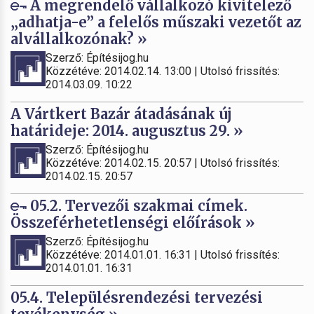
A megrendelő vállalkozó kivitelező
„adhatja-e” a felelős műszaki vezetőt az
alvállalkozónak? »
Szerző: Építésijog.hu
Közzétéve: 2014.02.14. 13:00 | Utolsó frissítés:
2014.03.09. 10:22
A Vártkert Bazár átadásának új
határideje: 2014. augusztus 29. »
Szerző: Építésijog.hu
Közzétéve: 2014.02.15. 20:57 | Utolsó frissítés:
2014.02.15. 20:57
05.2. Tervezői szakmai címek.
Összeférhetetlenségi előírások »
Szerző: Építésijog.hu
Közzétéve: 2014.01.01. 16:31 | Utolsó frissítés:
2014.01.01. 16:31
05.4. Településrendezési tervezési