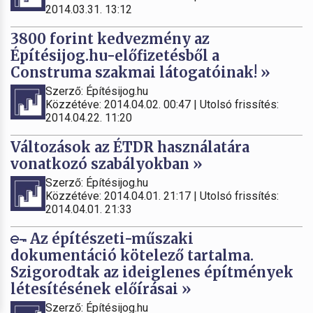
2014.03.31. 13:12
3800 forint kedvezmény az
Építésijog.hu-előfizetésből a
Construma szakmai látogatóinak! »
Szerző: Építésijog.hu
Közzétéve: 2014.04.02. 00:47 | Utolsó frissítés:
2014.04.22. 11:20
Változások az ÉTDR használatára
vonatkozó szabályokban »
Szerző: Építésijog.hu
Közzétéve: 2014.04.01. 21:17 | Utolsó frissítés:
2014.04.01. 21:33
Az építészeti-műszaki
dokumentáció kötelező tartalma.
Szigorodtak az ideiglenes építmények
létesítésének előírásai »
Szerző: Építésijog.hu