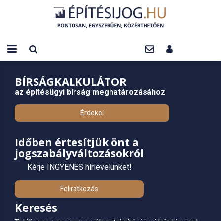
BÍRSÁGKALKULÁTOR
az építésügyi bírság meghatározásához
Érdekel
Időben értesítjük önt a
jogszabályváltozásokról
Kérje INGYENES hírlevelünket!
Feliratkozás
Keresés