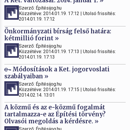
A Ket. változásai: 2014. január 1. »
Szerző: Építésijog.hu
Közzétéve: 2014.01.19. 17:12 | Utolsó frissítés:
2014.01.19. 17:12
Önkormányzati bírság felső határa:
kétmillió forint »
Szerző: Építésijog.hu
Közzétéve: 2014.01.19. 17:13 | Utolsó frissítés:
2014.01.19. 17:13
Módosítások a Ket. jogorvoslati
szabályaiban »
Szerző: Építésijog.hu
Közzétéve: 2014.01.19. 17:15 | Utolsó frissítés:
2014.02.14. 13:01
A közmű és az e-közmű fogalmát
tartalmazza-e az Építési törvény?
Olvasói megoldás a kérdésre. »
Szerző: Építésijog.hu