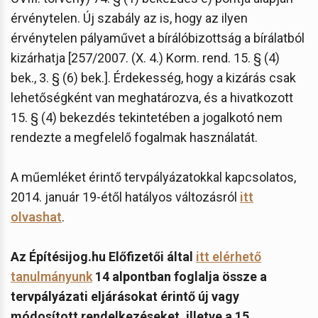
érvénytelen. Új szabály az is, hogy az ilyen
érvénytelen pályaművet a bírálóbizottság a bírálatból
kizárhatja [257/2007. (X. 4.) Korm. rend. 15. § (4)
bek., 3. § (6) bek.]. Érdekesség, hogy a kizárás csak
lehetőségként van meghatározva, és a hivatkozott
15. § (4) bekezdés tekintetében a jogalkotó nem
rendezte a megfelelő fogalmak használatát.
A műemléket érintő tervpályázatokkal kapcsolatos,
2014. január 19-étől hatályos változásról
itt
olvashat
.
Az Építésijog.hu Előfizetői által
itt elérhető
tanulmányunk
14 alpontban foglalja össze a
tervpályázati eljárásokat érintő új vagy
módosított rendelkezéseket, illetve a 15.