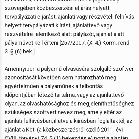
szövegében közbeszerzési eljárás helyett
tervpályázati eljárást, ajánlati vagy részvételi felhívás
helyett tervpályázati kiírást, ajánlattevő vagy
részvételre jelentkező alatt pályázót, ajánlat alatt
pályaművet kell érteni [257/2007. (X. 4.) Korm. rend.
3. § (6) bek.].
Amennyiben a pályamű olvasására szolgáló szoftver
azonosítását követően sem határozható meg
egyértelműen a pályaműnek a felbontás
időpontjában létező tartalma, vagy az ajánlattevő
olyan, az olvashatósághoz és megjeleníthetőséghez
szükséges szoftvert nevez meg, amely eltér az
ajánlati felhívásban, illetve a kiírásban foglaltaktól, az
ajánlat a Kbt. (a közbeszerzésről szóló 2011. évi
CVIII. törvény) 74. § (1) bekezdés e) pontja alapján