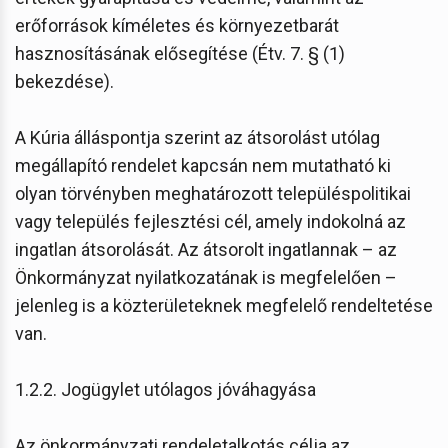
erőforrások kíméletes és környezetbarát
hasznosításának elősegítése (Étv. 7. § (1)
bekezdése).
A Kúria álláspontja szerint az átsorolást utólag
megállapító rendelet kapcsán nem mutatható ki
olyan törvényben meghatározott településpolitikai
vagy település fejlesztési cél, amely indokolná az
ingatlan átsorolását. Az átsorolt ingatlannak – az
Önkormányzat nyilatkozatának is megfelelően –
jelenleg is a közterületeknek megfelelő rendeltetése
van.
1.2.2. Jogügylet utólagos jóváhagyása
Az önkormányzati rendeletalkotás célja az