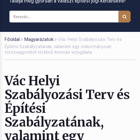
Találja meg gyorsan a választ építési jogi kérdéseire!
Főoldal
Magyarázatok
Vác Helyi Szabályozási Terv és
Építési Szabályzatának, valamint egy önkormányzati
törzsvagyonból történő kivonás vizsgálata
Vác Helyi
Szabályozási Terv és
Építési
Szabályzatának,
valamint egy