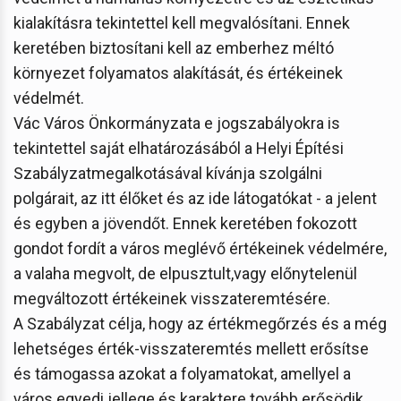
kialakításra tekintettel kell megvalósítani. Ennek
keretében biztosítani kell az emberhez méltó
környezet folyamatos alakítását, és értékeinek
védelmét.
Vác Város Önkormányzata e jogszabályokra is
tekintettel saját elhatározásából a Helyi Építési
Szabályzatmegalkotásával kívánja szolgálni
polgárait, az itt élőket és az ide látogatókat - a jelent
és egyben a jövendőt. Ennek keretében fokozott
gondot fordít a város meglévő értékeinek védelmére,
a valaha megvolt, de elpusztult,vagy előnytelenül
megváltozott értékeinek visszateremtésére.
A Szabályzat célja, hogy az értékmegőrzés és a még
lehetséges érték-visszateremtés mellett erősítse
és támogassa azokat a folyamatokat, amellyel a
város egyedi jellege és karaktere tovább erősödik,