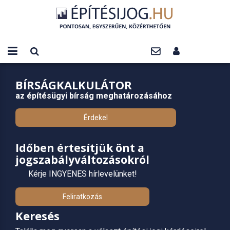
BÍRSÁGKALKULÁTOR
az építésügyi bírság meghatározásához
Érdekel
Időben értesítjük önt a
jogszabályváltozásokról
Kérje INGYENES hírlevelünket!
Feliratkozás
Keresés