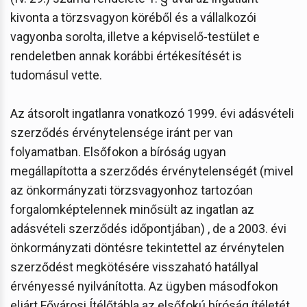
kivonta a törzsvagyon köréből és a vállalkozói
vagyonba sorolta, illetve a képviselő-testület e
rendeletben annak korábbi értékesítését is
tudomásul vette.
Az átsorolt ingatlanra vonatkozó 1999. évi adásvételi
szerződés érvénytelensége iránt per van
folyamatban. Elsőfokon a bíróság ugyan
megállapította a szerződés érvénytelenségét (mivel
az önkormányzati törzsvagyonhoz tartozóan
forgalomképtelennek minősült az ingatlan az
adásvételi szerződés időpontjában) , de a 2003. évi
önkormányzati döntésre tekintettel az érvénytelen
szerződést megkötésére visszaható hatállyal
érvényessé nyilvánította. Az ügyben másodfokon
eljárt Fővárosi Ítélőtábla az elsőfokú bíróság ítéletét