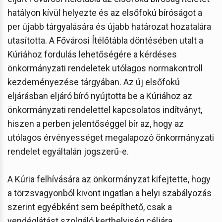
hatályon kívül helyezte és az elsőfokú bíróságot a
per újabb tárgyalására és újabb határozat hozatalára
utasította. A Fővárosi Ítélőtábla döntésében utalt a
Kúriához fordulás lehetőségére a kérdéses
önkormányzati rendeletek utólagos normakontroll
kezdeményezése tárgyában. Az új elsőfokú
eljárásban eljáró bíró nyújtotta be a Kúriához az
önkormányzati rendelettel kapcsolatos indítványt,
hiszen a perben jelentőséggel bír az, hogy az
utólagos érvényességet megalapozó önkormányzati
rendelet egyáltalán jogszerű-e.
A Kúria felhívására az önkormányzat kifejtette, hogy
a törzsvagyonból kivont ingatlan a helyi szabályozás
szerint egyébként sem beépíthető, csak a
vendéglátást szolgáló kerthelyiség céljára