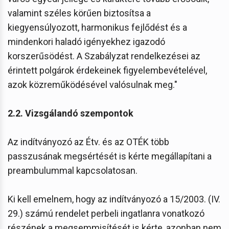
valamint széles körűen biztosítsa a
kiegyensúlyozott, harmonikus fejlődést és a
mindenkori haladó igényekhez igazodó
korszerűsödést. A Szabályzat rendelkezései az
érintett polgárok érdekeinek figyelembevételével,
azok közreműködésével valósulnak meg."
2.2. Vizsgálandó szempontok
Az indítványozó az Étv. és az OTÉK több
passzusának megsértését is kérte megállapítani a
preambulummal kapcsolatosan.
Ki kell emelnem, hogy az indítványozó a 15/2003. (IV.
29.) számú rendelet perbeli ingatlanra vonatkozó
részének a megsemmisítését is kérte, azonban nem