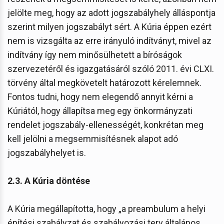
jelölte meg, hogy az adott jogszabályhely álláspontja
szerint milyen jogszabályt sért. A Kúria éppen ezért
nem is vizsgálta az erre irányuló indítványt, mivel az
indítvány így nem minősülhetett a bíróságok
szervezetéről és igazgatásáról szóló 2011. évi CLXI.
törvény által megkövetelt határozott kérelemnek.
Fontos tudni, hogy nem elegendő annyit kérni a
Kúriától, hogy állapítsa meg egy önkormányzati
rendelet jogszabály-ellenességét, konkrétan meg
kell jelölni a megsemmisítésnek alapot adó
jogszabályhelyet is.
2.3. A Kúria döntése
A Kúria megállapította, hogy „a preambulum a helyi
építési szabályzat és szabályozási terv általános,