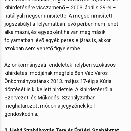
kihirdetésére visszamenő – 2003. április 29-ei –
hatállyal megsemmisítette. A megsemmisített
jogszabályt a folyamatban lévő perben nem lehet
alkalmazni, és egyébként ha van még másik
folyamatban lévő egyéb peres eljárás is, akkor
azokban sem vehető figyelembe.
Az önkormányzati rendeletek helyben szokásos
kihirdetési módjának megfelelően Vác Város
Önkormányzatának 2013. május 17-éig a Kúria
döntését is ki kellett hirdetnie. A kihirdetésről a
Szervezeti és Működési Szabályzatban
meghatározott módon a jegyzőnek kell
gondoskodnia.
2. Helyi Szabályozás Terv és Építési Szabályzat