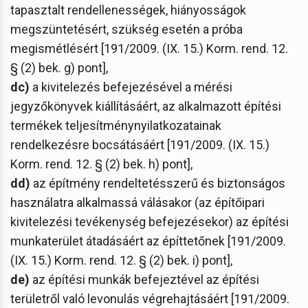
tapasztalt rendellenességek, hiányosságok
megszüntetésért, szükség esetén a próba
megismétlésért [191/2009. (IX. 15.) Korm. rend. 12.
§ (2) bek. g) pont],
dc)
a kivitelezés befejezésével a mérési
jegyzőkönyvek kiállításáért, az alkalmazott építési
termékek teljesítménynyilatkozatainak
rendelkezésre bocsátásáért [191/2009. (IX. 15.)
Korm. rend. 12. § (2) bek. h) pont],
dd)
az építmény rendeltetésszerű és biztonságos
használatra alkalmassá válásakor (az építőipari
kivitelezési tevékenység befejezésekor) az építési
munkaterület átadásáért az építtetőnek [191/2009.
(IX. 15.) Korm. rend. 12. § (2) bek. i) pont],
de)
az építési munkák befejeztével az építési
területről való levonulás végrehajtásáért [191/2009.