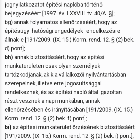
jognyilatkozatot építési naplóba történő
bejegyzéséért [1997. évi LXXVIII. tv. 40/A. §];
bg) annak folyamatos ellenőrzéséért, hogy az
építésügyi hatósági engedélyek rendelkezésre
állnak-e [191/2009. (IX. 15.) Korm. rend. 12. § (2) bek.
d) pont];
bh)
annak biztosításáért, hogy az építési
munkaterületen csak olyan személyek
tartózkodjanak, akik a vállalkozói nyilvántartásban
szerepelnek, illetve erre jogosultsággal
rendelkeznek, és az építési napló által igazoltan
részt vesznek a napi munkában, annak
ellenőrzésében és irányításában [191/2009. (IX. 15.)
Korm. rend. 12. § (2) bek. f) pont];
bi)
az építési munkaterület őrzésének biztosításáért
[191/2009. (IX. 15.) Korm. rend. 12. § (2) bek. i) pont];