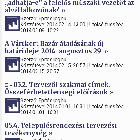
„adhatja-e” a felelős műszaki vezetőt az
alvállalkozónak? »
Szerző: Építésijog.hu
Közzétéve: 2014.02.14. 13:00 | Utolsó frissítés:
2014.03.09. 10:22
A Vártkert Bazár átadásának új
határideje: 2014. augusztus 29. »
Szerző: Építésijog.hu
Közzétéve: 2014.02.15. 20:57 | Utolsó frissítés:
2014.02.15. 20:57
05.2. Tervezői szakmai címek.
Összeférhetetlenségi előírások »
Szerző: Építésijog.hu
Közzétéve: 2014.01.01. 16:31 | Utolsó frissítés:
2014.01.01. 16:31
05.4. Településrendezési tervezési
tevékenység »