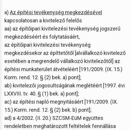
a)
Az építési tevékenység megkezdésével
kapcsolatosan a kivitelező felelős
aa) az építőipari kivitelezési tevékenység jogszerű
megkezdéséért és folytatásáért,
az építőipari kivitelezési tevékenység
megkezdésekor az építtetőtől [alvállalkozó kivitelező
esetében a megrendelő vállalkozó kivitelezőtől] az
építési munkaterület átvételéért [191/2009. (IX. 15.)
Korm. rend. 12. § (2) bek. a) pont];
ab) kivitelezői jogosultságának meglétéért [1997. évi
LXXVIII. tv. 40. § (1) bek. a) pont];
ac) az építési napló megnyitásáért [191/2009. (IX.
15.) Korm. rend. 12. § (2) bek. b) pont];
ad) a 4/2002. (II. 20.) SZCSM-EüM együttes
rendeletben meghatározott feltételek fennállása