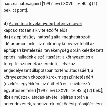
használhatóságáért [1997. évi LXXVIII. tv. 40. § (1)
bek. c) pont].
d)
Az építési tevékenység befejezésével
kapcsolatosan a kivitelező felelős:
da)
az építésügyi hatóság által meghatározott
időtartamon belül az építmény környezetéből az
építőipari kivitelezési tevékenység során keletkezett
építési hulladék elszállításáért, a környezet és a
terep felszínének az eredeti, illetve az
engedélyezett állapotában történő átadásáért, a
környezetben okozott károk megszüntetéséért
(ezekért egyébként az építtető és a kivitelező
együttesen felel) [1997. évi LXXVIII. tv. 43. § (2) bek.];
db)
a műszaki átadás-átvételi eljárás során a
berendezések, rendszerek működési próbájáért és a