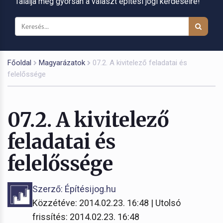
Találja meg gyorsan a választ építési jogi kérdéseire!
Főoldal
Magyarázatok
07.2. A kivitelező feladatai és
felelőssége
07.2. A kivitelező
feladatai és
felelőssége
Szerző: Építésijog.hu
Közzétéve: 2014.02.23. 16:48 | Utolsó
frissítés: 2014.02.23. 16:48