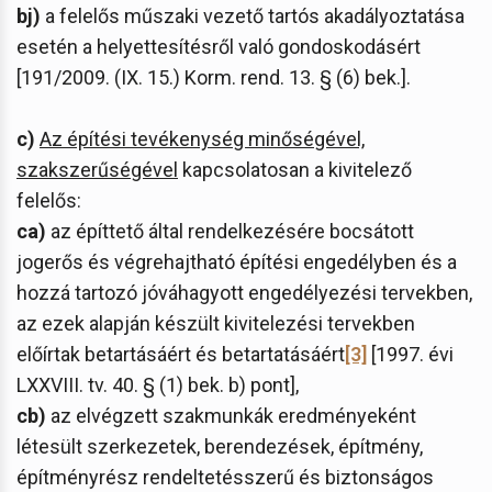
bj)
a felelős műszaki vezető tartós akadályoztatása
esetén a helyettesítésről való gondoskodásért
[191/2009. (IX. 15.) Korm. rend. 13. § (6) bek.].
c)
Az építési tevékenység minőségével,
szakszerűségével
kapcsolatosan a kivitelező
felelős:
ca)
az építtető által rendelkezésére bocsátott
jogerős és végrehajtható építési engedélyben és a
hozzá tartozó jóváhagyott engedélyezési tervekben,
az ezek alapján készült kivitelezési tervekben
előírtak betartásáért és betartatásáért
[3]
[1997. évi
LXXVIII. tv. 40. § (1) bek. b) pont],
cb)
az elvégzett szakmunkák eredményeként
létesült szerkezetek, berendezések, építmény,
építményrész rendeltetésszerű és biztonságos