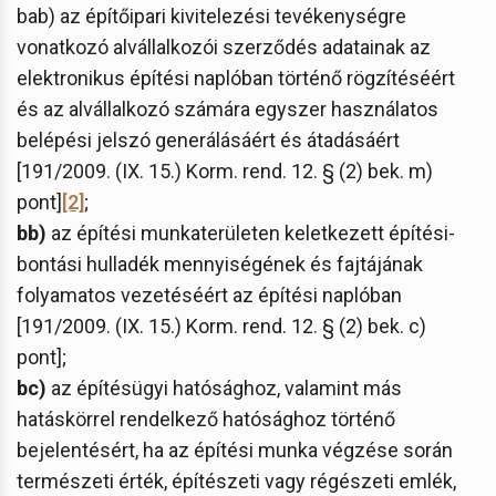
bab) az építőipari kivitelezési tevékenységre
vonatkozó alvállalkozói szerződés adatainak az
elektronikus építési naplóban történő rögzítéséért
és az alvállalkozó számára egyszer használatos
belépési jelszó generálásáért és átadásáért
[191/2009. (IX. 15.) Korm. rend. 12. § (2) bek. m)
pont]
[2]
;
bb)
az építési munkaterületen keletkezett építési-
bontási hulladék mennyiségének és fajtájának
folyamatos vezetéséért az építési naplóban
[191/2009. (IX. 15.) Korm. rend. 12. § (2) bek. c)
pont];
bc)
az építésügyi hatósághoz, valamint más
hatáskörrel rendelkező hatósághoz történő
bejelentésért, ha az építési munka végzése során
természeti érték, építészeti vagy régészeti emlék,