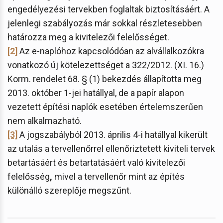
engedélyezési tervekben foglaltak biztosításáért. A
jelenlegi szabályozás már sokkal részletesebben
határozza meg a kivitelezői felelősséget.
[2]
Az e-naplóhoz kapcsolódóan az alvállalkozókra
vonatkozó új kötelezettséget a 322/2012. (XI. 16.)
Korm. rendelet 68. § (1) bekezdés állapította meg
2013. október 1-jei hatállyal, de a papír alapon
vezetett építési naplók esetében értelemszerűen
nem alkalmazható.
[3]
A jogszabályból 2013. április 4-i hatállyal kikerült
az utalás a tervellenőrrel ellenőriztetett kiviteli tervek
betartásáért és betartatásáért való kivitelezői
felelősség
,
mivel a tervellenőr mint az építés
különálló szereplője megszűnt.