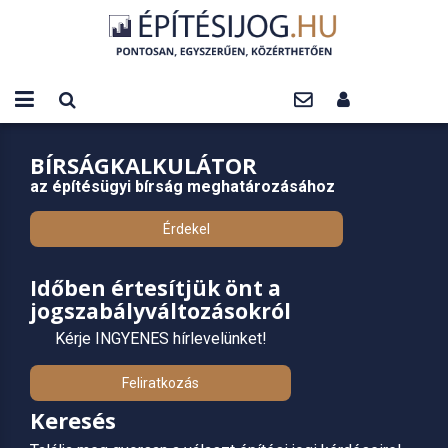
BÍRSÁGKALKULÁTOR
az építésügyi bírság meghatározásához
Érdekel
Időben értesítjük önt a
jogszabályváltozásokról
Kérje INGYENES hírlevelünket!
Feliratkozás
Keresés