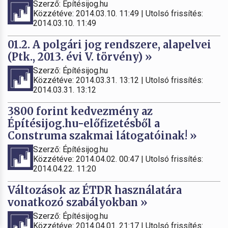
Szerző: Építésijog.hu
Közzétéve: 2014.03.10. 11:49 | Utolsó frissítés:
2014.03.10. 11:49
01.2. A polgári jog rendszere, alapelvei
(Ptk., 2013. évi V. törvény) »
Szerző: Építésijog.hu
Közzétéve: 2014.03.31. 13:12 | Utolsó frissítés:
2014.03.31. 13:12
3800 forint kedvezmény az
Építésijog.hu-előfizetésből a
Construma szakmai látogatóinak! »
Szerző: Építésijog.hu
Közzétéve: 2014.04.02. 00:47 | Utolsó frissítés:
2014.04.22. 11:20
Változások az ÉTDR használatára
vonatkozó szabályokban »
Szerző: Építésijog.hu
Közzétéve: 2014.04.01. 21:17 | Utolsó frissítés: