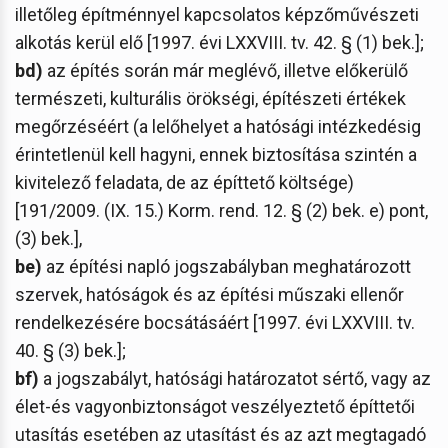
illetőleg építménnyel kapcsolatos képzőművészeti
alkotás kerül elő [1997. évi LXXVIII. tv. 42. § (1) bek.];
bd)
az építés során már meglévő, illetve előkerülő
természeti, kulturális örökségi, építészeti értékek
megőrzéséért (a lelőhelyet a hatósági intézkedésig
érintetlenül kell hagyni, ennek biztosítása szintén a
kivitelező feladata, de az építtető költsége)
[191/2009. (IX. 15.) Korm. rend. 12. § (2) bek. e) pont,
(3) bek.],
be)
az építési napló jogszabályban meghatározott
szervek, hatóságok és az építési műszaki ellenőr
rendelkezésére bocsátásáért [1997. évi LXXVIII. tv.
40. § (3) bek.];
bf)
a jogszabályt, hatósági határozatot sértő, vagy az
élet-és vagyonbiztonságot veszélyeztető építtetői
utasítás esetében az utasítást és az azt megtagadó