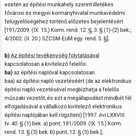
esetén az építési munkahely szerint illetékes
fővárosi és megyei kormányhivatal munkavédelmi
felügyelőségéhez történő előzetes bejelentésért
[191/2009. (IX. 15.) Korm. rend. 12. §, 3. § (1)-(2) bek.;
4/2002. (II. 20.) SZCSM-EüM egy. rend. 5. §].
b)
Az építési tevékenység folytatásával
kapcsolatosan a kivitelező felelős:
ba)
az építési naplóval kapcsolatosan
baa) az építési napló vezetéséért (de az elektronikus
építési napló vezetésével megbízhatja a felelős
műszaki vezetőt, és ezt a megállapodást mindkét fél
elfogadásával a vállalkozó kivitelező elektronikus
építési naplójában kell rögzíteni) [1997. évi LXXVIII.
tv. 40. § (1) bek. a) pont; 191/2009. (IX. 15.) Korm.
rend. 13. § (3) bek. b) pont, 12. § (5) bek.];