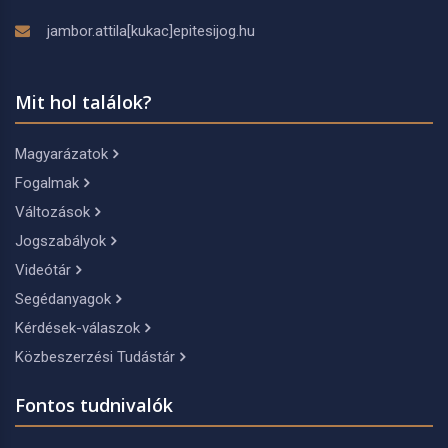
jambor.attila[kukac]epitesijog.hu
Mit hol találok?
Magyarázatok
Fogalmak
Változások
Jogszabályok
Videótár
Segédanyagok
Kérdések-válaszok
Közbeszerzési Tudástár
Fontos tudnivalók