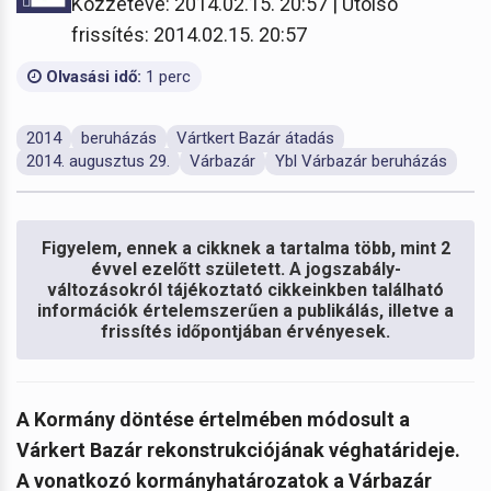
Közzétéve: 2014.02.15. 20:57 | Utolsó
frissítés: 2014.02.15. 20:57
Olvasási idő:
1 perc
2014
beruházás
Vártkert Bazár átadás
2014. augusztus 29.
Várbazár
Ybl Várbazár beruházás
Figyelem, ennek a cikknek a tartalma több, mint 2
évvel ezelőtt született. A jogszabály-
változásokról tájékoztató cikkeinkben található
információk értelemszerűen a publikálás, illetve a
frissítés időpontjában érvényesek.
A Kormány döntése értelmében módosult a
Várkert Bazár rekonstrukciójának véghatárideje.
A vonatkozó kormányhatározatok a Várbazár