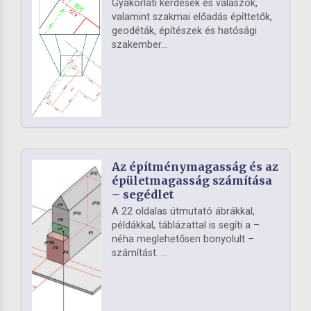
Gyakorlati kérdések és válaszok,
valamint szakmai előadás építtetők,
geodéták, építészek és hatósági
szakember...
Az építménymagasság és az
épületmagasság számítása
– segédlet
A 22 oldalas útmutató ábrákkal,
példákkal, táblázattal is segíti a –
néha meglehetősen bonyolult –
számítást. ...