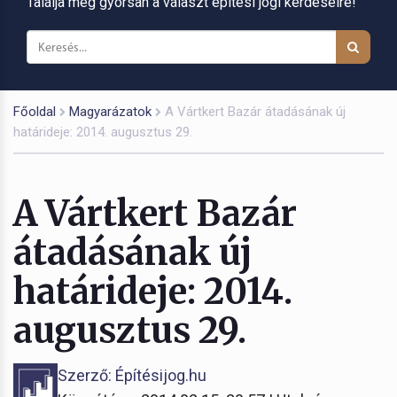
Találja meg gyorsan a választ építési jogi kérdéseire!
Főoldal
Magyarázatok
A Vártkert Bazár átadásának új
határideje: 2014. augusztus 29.
A Vártkert Bazár
átadásának új
határideje: 2014.
augusztus 29.
Szerző: Építésijog.hu