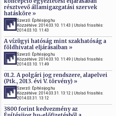
koncepció egyeztetési eljárásában
résztvevő államigazgatási szervek
hatásköre »
Szerző: Építésijog.hu
Közzétéve: 2014.03.10. 11:43 | Utolsó frissítés:
2014.03.10. 11:43
A vízügyi hatóság mint szakhatóság a
földhivatal eljárásaiban »
Szerző: Építésijog.hu
Közzétéve: 2014.03.10. 11:49 | Utolsó frissítés:
2014.03.10. 11:49
01.2. A polgári jog rendszere, alapelvei
(Ptk., 2013. évi V. törvény) »
Szerző: Építésijog.hu
Közzétéve: 2014.03.31. 13:12 | Utolsó frissítés:
2014.03.31. 13:12
3800 forint kedvezmény az
Építésijog.hu-előfizetésből a