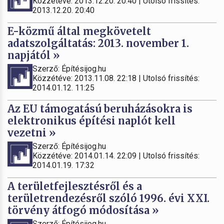
Közzétéve: 2013.12.20. 20:40 | Utolsó frissítés:
2013.12.20. 20:40
E-közmű által megkövetelt
adatszolgáltatás: 2013. november 1.
napjától »
Szerző: Építésijog.hu
Közzétéve: 2013.11.08. 22:18 | Utolsó frissítés:
2014.01.12. 11:25
Az EU támogatású beruházásokra is
elektronikus építési naplót kell
vezetni »
Szerző: Építésijog.hu
Közzétéve: 2014.01.14. 22:09 | Utolsó frissítés:
2014.01.19. 17:32
A területfejlesztésről és a
területrendezésről szóló 1996. évi XXI.
törvény átfogó módosítása »
Szerző: Építésijog.hu