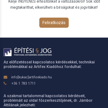
Kérje INGYENES értesítőnket a változásokról! Sok időt
megtakaríthat, elkerülheti a bírságokat és jogvitákat!
Feliratkozás
Az előfizetéssel kapcsolatos kérdésekkel, technikai
problémákkal az Artifex Kiadóhoz fordulhat:
info[kukac]artifexkiado.hu
+36 1 783 1711
A szakmai tartalommal kapcsolatos kérdéseit,
problémáit az oldal főszerkesztőjének, dr. Jámbor
Attilának jelezheti: