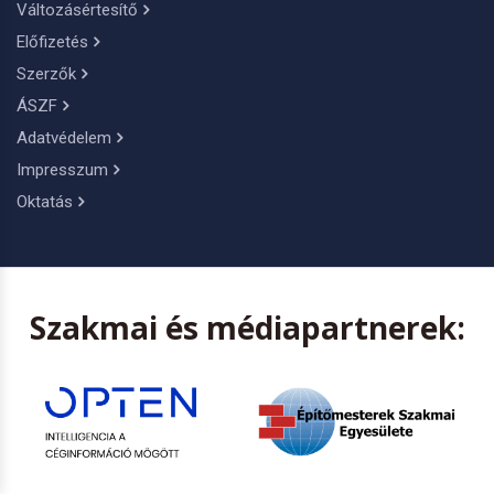
Változásértesítő
Előfizetés
Szerzők
ÁSZF
Adatvédelem
Impresszum
Oktatás
Szakmai és médiapartnerek: