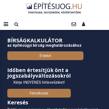
BÍRSÁGKALKULÁTOR
az építésügyi bírság meghatározásához
Érdekel
Időben értesítjük önt a
jogszabályváltozásokról
Kérje INGYENES hírlevelünket!
Feliratkozás
Keresés