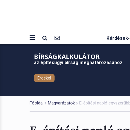
Kérdések-
BÍRSÁGKALKULÁTOR
az építésügyi bírság meghatározásához
Érdekel
Főoldal
Magyarázatok
E-építési napló egyszerűb