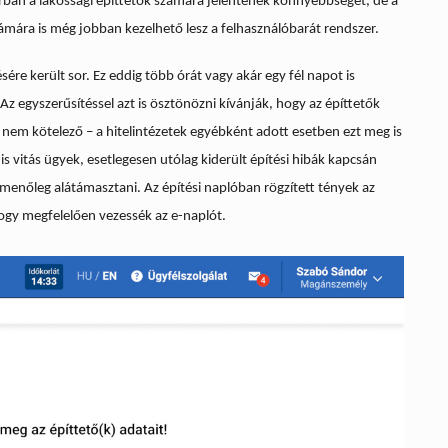
orban a lakossági építtetők számára jelentenek könnyebbséget, de a
zámára is még jobban kezelhető lesz a felhasználóbarát rendszer.
ére került sor. Ez eddig több órát vagy akár egy fél napot is
 Az egyszerűsítéssel azt is ösztönözni kívánják, hogy az építtetők
 nem kötelező – a hitelintézetek egyébként adott esetben ezt meg is
 vitás ügyek, esetlegesen utólag kiderült építési hibák kapcsán
amenőleg alátámasztani. Az építési naplóban rögzített tények az
hogy megfelelően vezessék az e-naplót.