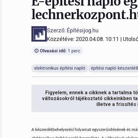
E-építési napló e
lechnerkozpont.h
Szerző: Építésijog.hu
Közzétéve: 2020.04.08. 10:11 | Utolsó
Olvasási idő:
1 perc
elektronikus építési napló
építési napló készenlé
Figyelem, ennek a cikknek a tartalma töb
változásokról tájékoztató cikkeinkben ta
illetve a frissíté
A készenlétbehelyezési folyamat egyszerűsítésének és má