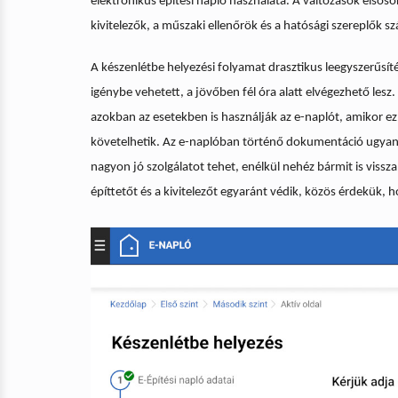
elektronikus építési napló használata. A változások elsős
kivitelezők, a műszaki ellenőrök és a hatósági szereplők s
A készenlétbe helyezési folyamat drasztikus leegyszerűsítés
igénybe vehetett, a jövőben fél óra alatt elvégezhető lesz.
azokban az esetekben is használják az e-naplót, amikor ez
követelhetik. Az e-naplóban történő dokumentáció ugyanis
nagyon jó szolgálatot tehet, enélkül nehéz bármit is vissz
építtetőt és a kivitelezőt egyaránt védik, közös érdekük, 