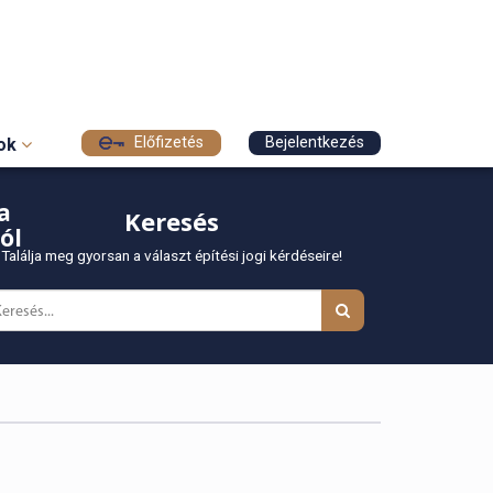
Előfizetés
Bejelentkezés
sok
a
Keresés
ól
Találja meg gyorsan a választ építési jogi kérdéseire!