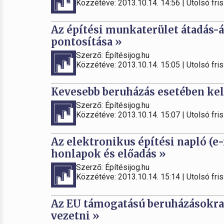
Közzétéve: 2013.10.14. 14:56 | Utolsó fris
Az építési munkaterület átadás-
pontosítása »
Szerző: Építésijog.hu
Közzétéve: 2013.10.14. 15:05 | Utolsó fris
Kevesebb beruházás esetében kell
Szerző: Építésijog.hu
Közzétéve: 2013.10.14. 15:07 | Utolsó fris
Az elektronikus építési napló (e
honlapok és előadás »
Szerző: Építésijog.hu
Közzétéve: 2013.10.14. 15:14 | Utolsó fris
Az EU támogatású beruházásokra i
vezetni »