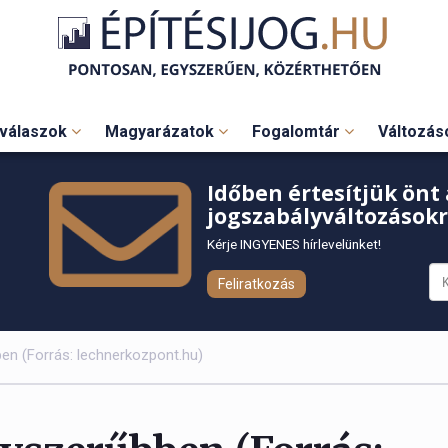
válaszok
Magyarázatok
Fogalomtár
Változá
Időben értesítjük önt 
jogszabályváltozásokr
Kérje INGYENES hírlevelünket!
Feliratkozás
ben (Forrás: lechnerkozpont.hu)