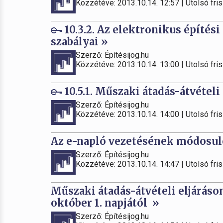
Közzétéve: 2013.10.14. 12:57 | Utolsó fris
10.3.2. Az elektronikus építés
szabályai »
Szerző: Építésijog.hu
Közzétéve: 2013.10.14. 13:00 | Utolsó fris
10.5.1. Műszaki átadás-átvételi 
Szerző: Építésijog.hu
Közzétéve: 2013.10.14. 14:00 | Utolsó fris
Az e-napló vezetésének módosuló
Szerző: Építésijog.hu
Közzétéve: 2013.10.14. 14:47 | Utolsó fris
Műszaki átadás-átvételi eljáráso
október 1. napjától »
Szerző: Építésijog.hu