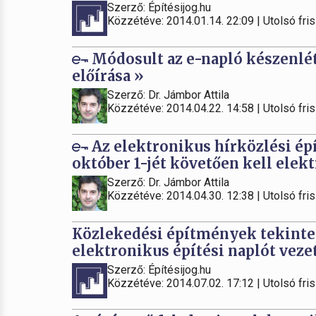
Szerző: Építésijog.hu
Közzétéve: 2014.01.14. 22:09 | Utolsó fris
Módosult az e-napló készenlé
előírása »
Szerző: Dr. Jámbor Attila
Közzétéve: 2014.04.22. 14:58 | Utolsó fris
Az elektronikus hírközlési ép
október 1-jét követően kell elekt
Szerző: Dr. Jámbor Attila
Közzétéve: 2014.04.30. 12:38 | Utolsó fris
Közlekedési építmények tekinteté
elektronikus építési naplót veze
Szerző: Építésijog.hu
Közzétéve: 2014.07.02. 17:12 | Utolsó fris