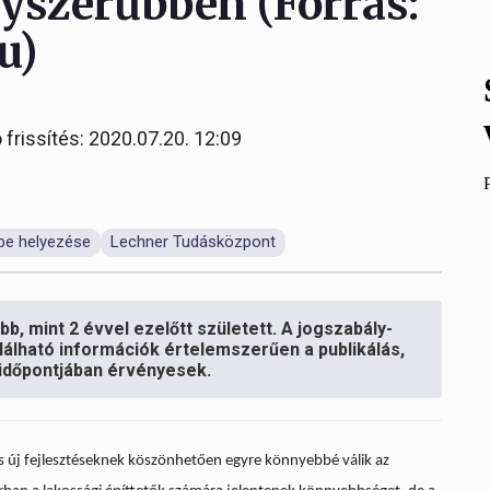
gyszerűbben (Forrás:
u)
 frissítés: 2020.07.20. 12:09
tbe helyezése
Lechner Tudásközpont
b, mint 2 évvel ezelőtt született. A jogszabály-
lálható információk értelemszerűen a publikálás,
s időpontjában érvényesek.
s új fejlesztéseknek köszönhetően egyre könnyebbé válik az