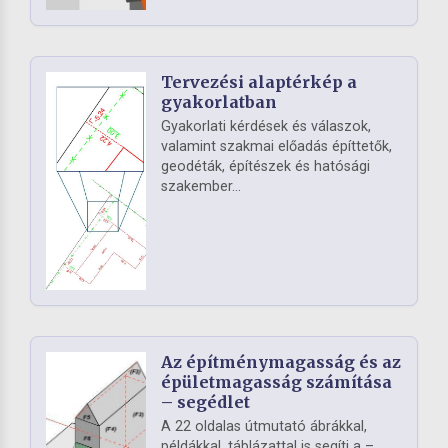
Tervezési alaptérkép a
gyakorlatban
Gyakorlati kérdések és válaszok,
valamint szakmai előadás építtetők,
geodéták, építészek és hatósági
szakember...
Az építménymagasság és az
épületmagasság számítása
– segédlet
A 22 oldalas útmutató ábrákkal,
példákkal, táblázattal is segíti a –