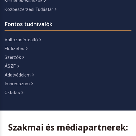
Kérdések-válaszok
Közbeszerzési Tudástár
Fontos tudnivalók
Változásértesítő
Előfizetés
Szerzők
ÁSZF
Adatvédelem
Impresszum
Oktatás
Szakmai és médiapartnerek: