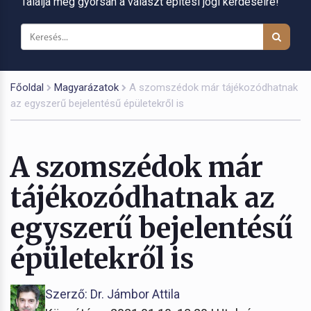
Találja meg gyorsan a választ építési jogi kérdéseire!
Főoldal
Magyarázatok
A szomszédok már tájékozódhatnak
az egyszerű bejelentésű épületekről is
A szomszédok már
tájékozódhatnak az
egyszerű bejelentésű
épületekről is
Szerző: Dr. Jámbor Attila