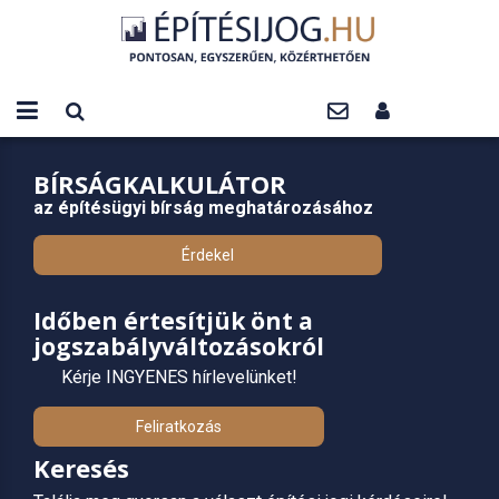
BÍRSÁGKALKULÁTOR
az építésügyi bírság meghatározásához
Érdekel
Időben értesítjük önt a
jogszabályváltozásokról
Kérje INGYENES hírlevelünket!
Feliratkozás
Keresés