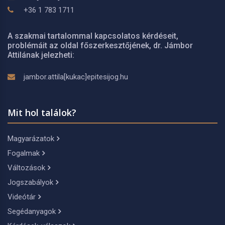
+36 1 783 1711
A szakmai tartalommal kapcsolatos kérdéseit,
problémáit az oldal főszerkesztőjének, dr. Jámbor
Attilának jelezheti:
jambor.attila[kukac]epitesijog.hu
Mit hol találok?
Magyarázatok
Fogalmak
Változások
Jogszabályok
Videótár
Segédanyagok