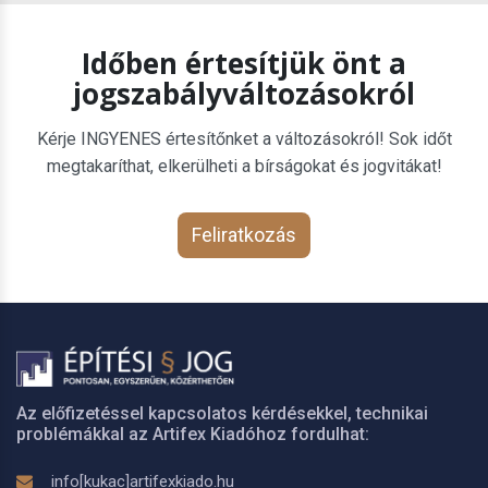
Időben értesítjük önt a
jogszabályváltozásokról
Kérje INGYENES értesítőnket a változásokról! Sok időt
megtakaríthat, elkerülheti a bírságokat és jogvitákat!
Feliratkozás
Az előfizetéssel kapcsolatos kérdésekkel, technikai
problémákkal az Artifex Kiadóhoz fordulhat:
info[kukac]artifexkiado.hu