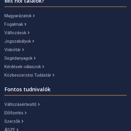
Mit hol találok?
Magyarázatok
Fogalmak
Változások
Jogszabályok
Videótár
Segédanyagok
Kérdések-válaszok
Közbeszerzési Tudástár
Fontos tudnivalók
Változásértesítő
Előfizetés
Szerzők
ÁSZF