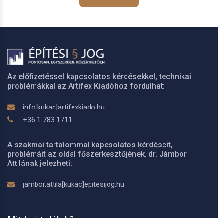
Az előfizetéssel kapcsolatos kérdésekkel, technikai
problémákkal az Artifex Kiadóhoz fordulhat:
info[kukac]artifexkiado.hu
+36 1 783 1711
A szakmai tartalommal kapcsolatos kérdéseit,
problémáit az oldal főszerkesztőjének, dr. Jámbor
Attilának jelezheti:
jambor.attila[kukac]epitesijog.hu