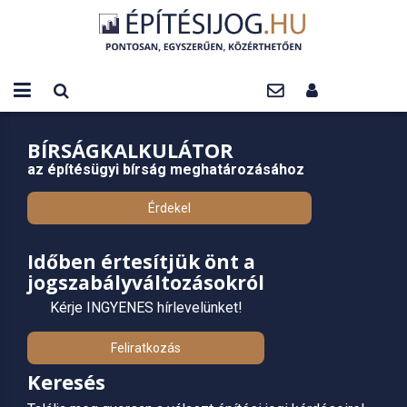
BÍRSÁGKALKULÁTOR
az építésügyi bírság meghatározásához
Érdekel
Időben értesítjük önt a
jogszabályváltozásokról
Kérje INGYENES hírlevelünket!
Feliratkozás
Keresés