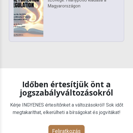
szövege. Hiánypótló kiadása a
Magyarországon
Időben értesítjük önt a
jogszabályváltozásokról
Kérje INGYENES értesítőnket a változásokról! Sok időt
megtakaríthat, elkerülheti a bírságokat és jogvitákat!
Feliratkozás