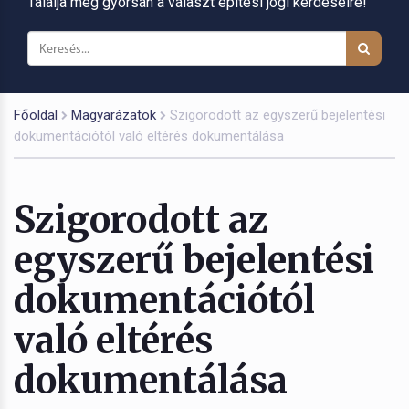
Találja meg gyorsan a választ építési jogi kérdéseire!
Főoldal
Magyarázatok
Szigorodott az egyszerű bejelentési
dokumentációtól való eltérés dokumentálása
Szigorodott az
egyszerű bejelentési
dokumentációtól
való eltérés
dokumentálása