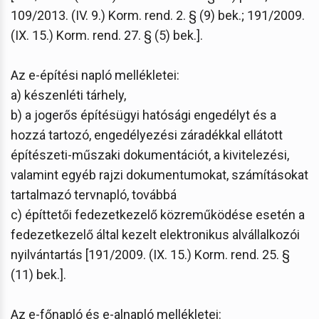
109/2013. (IV. 9.) Korm. rend. 2. § (9) bek.; 191/2009.
(IX. 15.) Korm. rend. 27. § (5) bek.].
Az e-építési napló mellékletei:
a) készenléti tárhely,
b) a jogerős építésügyi hatósági engedélyt és a
hozzá tartozó, engedélyezési záradékkal ellátott
építészeti-műszaki dokumentációt, a kivitelezési,
valamint egyéb rajzi dokumentumokat, számításokat
tartalmazó tervnapló, továbbá
c) építtetői fedezetkezelő közreműködése esetén a
fedezetkezelő által kezelt elektronikus alvállalkozói
nyilvántartás [191/2009. (IX. 15.) Korm. rend. 25. §
(11) bek.].
Az e-főnapló és e-alnapló mellékletei: