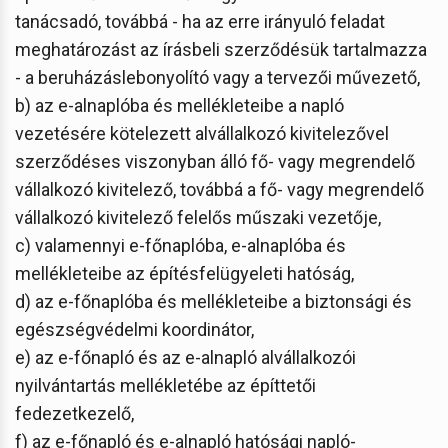
tanácsadó, továbbá - ha az erre irányuló feladat
meghatározást az írásbeli szerződésük tartalmazza
- a beruházáslebonyolító vagy a tervezői művezető,
b) az e-alnaplóba és mellékleteibe a napló
vezetésére kötelezett alvállalkozó kivitelezővel
szerződéses viszonyban álló fő- vagy megrendelő
vállalkozó kivitelező, továbbá a fő- vagy megrendelő
vállalkozó kivitelező felelős műszaki vezetője,
c) valamennyi e-főnaplóba, e-alnaplóba és
mellékleteibe az építésfelügyeleti hatóság,
d) az e-főnaplóba és mellékleteibe a biztonsági és
egészségvédelmi koordinátor,
e) az e-főnapló és az e-alnapló alvállalkozói
nyilvántartás mellékletébe az építtetői
fedezetkezelő,
f) az e-főnapló és e-alnapló hatósági napló-