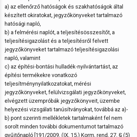
a) az ellenőrző hatóságok és szakhatóságok által
készített okiratokat, jegyzőkönyveket tartalmazó
hatósági napló,
b) a felmérési naplót, a teljesítésösszesítőt, a
teljesítésigazolást és a teljesítésről felvett
jegyzőkönyveket tartalmazó teljesítésigazolási
napló, valamint
c) az építési-bontási hulladék-nyilvántartást, az
építési termékekre vonatkozó
teljesítménynyilatkozatokat, mérési
jegyzőkönyveket, felülvizsgálati jegyzőkönyveket,
elvégzett üzempróbák jegyzőkönyveit, üzembe
helyezési vizsgálati tanúsítványokat, továbbá az a)-
b) pont szerinti mellékletek tartalmaként fel nem
sorolt minden további dokumentumot tartalmazó
gyűjtőnapló [191/2009. (IX. 15.) Korm. rend. 27. § (5)