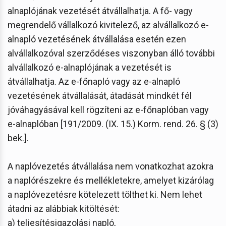
alnaplójának vezetését átvállalhatja. A fő- vagy
megrendelő vállalkozó kivitelező, az alvállalkozó e-
alnapló vezetésének átvállalása esetén ezen
alvállalkozóval szerződéses viszonyban álló további
alvállalkozó e-alnaplójának a vezetését is
átvállalhatja. Az e-főnapló vagy az e-alnapló
vezetésének átvállalását, átadását mindkét fél
jóváhagyásával kell rögzíteni az e-főnaplóban vagy
e-alnaplóban [191/2009. (IX. 15.) Korm. rend. 26. § (3)
bek.].
A naplóvezetés átvállalása nem vonatkozhat azokra
a naplórészekre és mellékletekre, amelyet kizárólag
a naplóvezetésre kötelezett tölthet ki. Nem lehet
átadni az alábbiak kitöltését:
a) teljesítésigazolási napló,