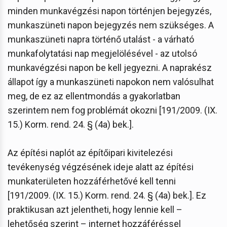
minden munkavégzési napon történjen bejegyzés,
munkaszüneti napon bejegyzés nem szükséges. A
munkaszüneti napra történő utalást - a várható
munkafolytatási nap megjelölésével - az utolsó
munkavégzési napon be kell jegyezni. A naprakész
állapot így a munkaszüneti napokon nem valósulhat
meg, de ez az ellentmondás a gyakorlatban
szerintem nem fog problémát okozni [191/2009. (IX.
15.) Korm. rend. 24. § (4a) bek.].
Az építési naplót az építőipari kivitelezési
tevékenység végzésének ideje alatt az építési
munkaterületen hozzáférhetővé kell tenni
[191/2009. (IX. 15.) Korm. rend. 24. § (4a) bek.]. Ez
praktikusan azt jelentheti, hogy lennie kell –
lehetőség szerint – internet hozzáféréssel