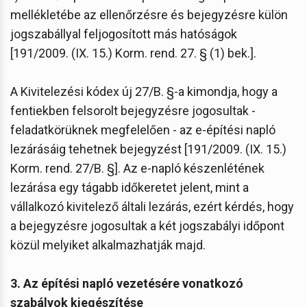
mellékletébe az ellenőrzésre és bejegyzésre külön
jogszabállyal feljogosított más hatóságok
[191/2009. (IX. 15.) Korm. rend. 27. § (1) bek.].
A Kivitelezési kódex új 27/B. §-a kimondja, hogy a
fentiekben felsorolt bejegyzésre jogosultak -
feladatkörüknek megfelelően - az e-építési napló
lezárásáig tehetnek bejegyzést [191/2009. (IX. 15.)
Korm. rend. 27/B. §]. Az e-napló készenlétének
lezárása egy tágabb időkeretet jelent, mint a
vállalkozó kivitelező általi lezárás, ezért kérdés, hogy
a bejegyzésre jogosultak a két jogszabályi időpont
közül melyiket alkalmazhatják majd.
3. Az építési napló vezetésére vonatkozó
szabályok kiegészítése