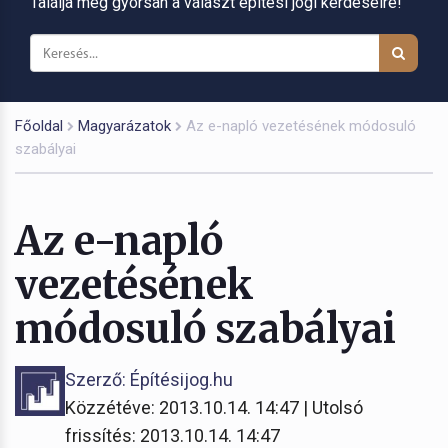
Találja meg gyorsan a választ építési jogi kérdéseire!
Főoldal
Magyarázatok
Az e-napló vezetésének módosuló
szabályai
Az e-napló
vezetésének
módosuló szabályai
Szerző: Építésijog.hu
Közzétéve: 2013.10.14. 14:47 | Utolsó
frissítés: 2013.10.14. 14:47