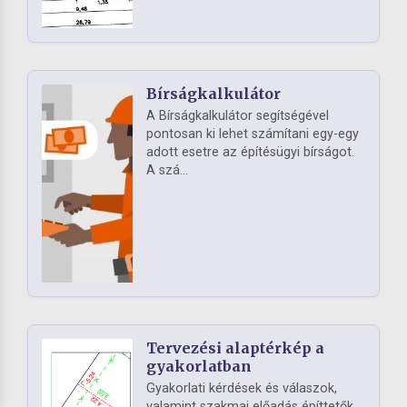
Bírságkalkulátor
A Bírságkalkulátor segítségével
pontosan ki lehet számítani egy-egy
adott esetre az építésügyi bírságot.
A szá...
Tervezési alaptérkép a
gyakorlatban
Gyakorlati kérdések és válaszok,
valamint szakmai előadás építtetők,