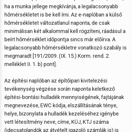
ha a munka jellege megkívánja, a legalacsonyabb
hőmérsékletet is be kell írni. Az e-naplóban a külső
hőmérsékletet változatlanul naponta, de csak
minimálisan két alkalommal kell rögzíteni, ráadásul a
beírt hőmérséklet időpontja sincs már előírva. A
legalacsonyabb hőmérsékletre vonatkozó szabály is
megmaradt [191/2009. (IX. 15.) Korm. rend. 2.
melléklet II. 1. b) pont].
Az építési naplóban az építőipari kivitelezési
tevékenység végzése során naponta keletkező
építési-bontási hulladék mennyiségének, fajtájának
megnevezése, EWC kódja, elszállításának ténye,
helye, bizonylata a hulladék kezeléséhez igénybe
vett létesítmény neve, címe, KÜJ, KTJ száma
(idecsatolandók az átvételt igazoló számlák is) is