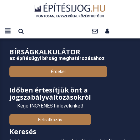
BÍRSÁGKALKULÁTOR
az építésügyi bírság meghatározásához
Érdekel
Időben értesítjük önt a
jogszabályváltozásokról
Kérje INGYENES hírlevelünket!
Feliratkozás
Keresés