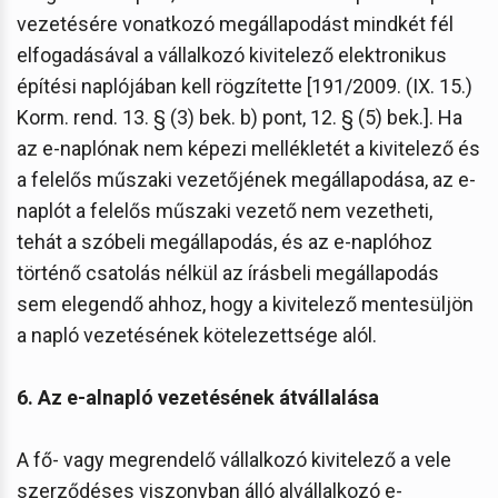
vezetésére vonatkozó megállapodást mindkét fél
elfogadásával a vállalkozó kivitelező elektronikus
építési naplójában kell rögzítette [191/2009. (IX. 15.)
Korm. rend. 13. § (3) bek. b) pont, 12. § (5) bek.]. Ha
az e-naplónak nem képezi mellékletét a kivitelező és
a felelős műszaki vezetőjének megállapodása, az e-
naplót a felelős műszaki vezető nem vezetheti,
tehát a szóbeli megállapodás, és az e-naplóhoz
történő csatolás nélkül az írásbeli megállapodás
sem elegendő ahhoz, hogy a kivitelező mentesüljön
a napló vezetésének kötelezettsége alól.
6. Az e-alnapló vezetésének átvállalása
A fő- vagy megrendelő vállalkozó kivitelező a vele
szerződéses viszonyban álló alvállalkozó e-