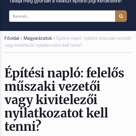
Találja meg gyorsan a választ építési jogi kérdéseire!
Főoldal
Magyarázatok
Építési napló: felelős műszaki vezetői
vagy kivitelezői nyilatkozatot kell tenni?
Építési napló: felelős
műszaki vezetői
vagy kivitelezői
nyilatkozatot kell
tenni?