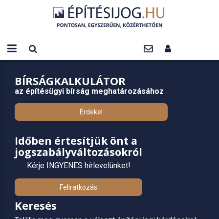
BÍRSÁGKALKULÁTOR
az építésügyi bírság meghatározásához
Érdekel
Időben értesítjük önt a
jogszabályváltozásokról
Kérje INGYENES hírlevelünket!
Feliratkozás
Keresés