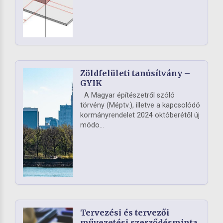
Zöldfelületi tanúsítvány –
GYIK
A Magyar építészetről szóló
törvény (Méptv.), illetve a kapcsolódó
kormányrendelet 2024 októberétől új
módo...
Tervezési és tervezői
művezetési szerződésminta