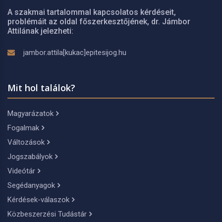
A szakmai tartalommal kapcsolatos kérdéseit,
problémáit az oldal főszerkesztőjének, dr. Jámbor
Attilának jelezheti:
jambor.attila[kukac]epitesijog.hu
Mit hol találok?
Magyarázatok
Fogalmak
Változások
Jogszabályok
Videótár
Segédanyagok
Kérdések-válaszok
Közbeszerzési Tudástár