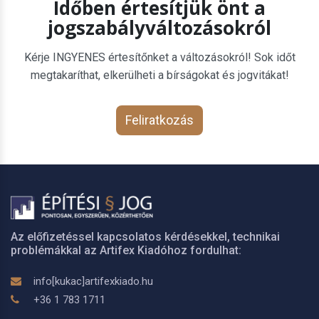
Időben értesítjük önt a
jogszabályváltozásokról
Kérje INGYENES értesítőnket a változásokról! Sok időt
megtakaríthat, elkerülheti a bírságokat és jogvitákat!
Feliratkozás
Az előfizetéssel kapcsolatos kérdésekkel, technikai
problémákkal az Artifex Kiadóhoz fordulhat:
info[kukac]artifexkiado.hu
+36 1 783 1711