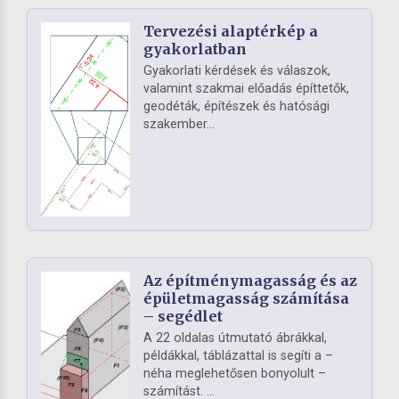
Tervezési alaptérkép a
gyakorlatban
Gyakorlati kérdések és válaszok,
valamint szakmai előadás építtetők,
geodéták, építészek és hatósági
szakember...
Az építménymagasság és az
épületmagasság számítása
– segédlet
A 22 oldalas útmutató ábrákkal,
példákkal, táblázattal is segíti a –
néha meglehetősen bonyolult –
számítást. ...