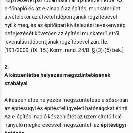
rögzítésével párhuzamosan állítja készenlétbe. Az
e-főnapló és az e-alnapló az építési munkaterület
átvételekor az átvétel időpontjának rögzítésével
nyílik meg, és az építőipari kivitelezési tevékenység
befejezését követően az építési munkaterületről
levonulás időpontjának rögzítésével zárul le.
[191/2009. (IX. 15.) Korm. rend. 24/B. § (3)-(5) bek.].
2.
A készenlétbe helyezés megszüntetésének
szabályai
A készenlétbe helyezés megszüntetése elsősorban
az építésügyi és építésfelügyeleti hatóságokat érinti.
Az e-építési napló készenlétét az üzemeltető felé
irányuló megkereséssel megszünteti az
építésügyi