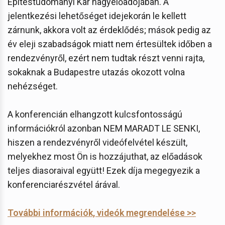
Építéstudományi Kar nagyelőadójában. A
jelentkezési lehetőséget idejekorán le kellett
zárnunk, akkora volt az érdeklődés; mások pedig az
év eleji szabadságok miatt nem értesültek időben a
rendezvényről, ezért nem tudtak részt venni rajta,
sokaknak a Budapestre utazás okozott volna
nehézséget.
A konferencián elhangzott kulcsfontosságú
információkról azonban NEM MARADT LE SENKI,
hiszen a rendezvényről videófelvétel készült,
melyekhez most Ön is hozzájuthat, az előadások
teljes diasoraival együtt! Ezek díja megegyezik a
konferenciarészvétel árával.
További információk, videók megrendelése >>