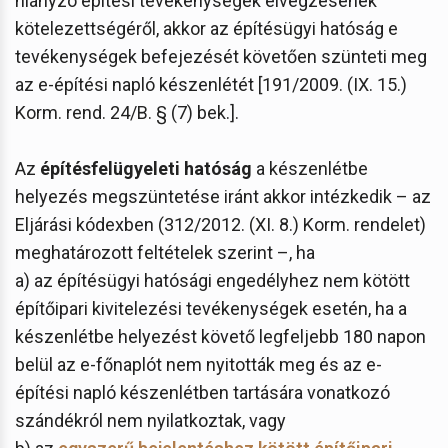
hiányzó építési tevékenységek elvégzésének
kötelezettségéről, akkor az építésügyi hatóság e
tevékenységek befejezését követően szünteti meg
az e-építési napló készenlétét [191/2009. (IX. 15.)
Korm. rend. 24/B. § (7) bek.].
Az
építésfelügyeleti hatóság
a készenlétbe
helyezés megszüntetése iránt akkor intézkedik – az
Eljárási kódexben (312/2012. (XI. 8.) Korm. rendelet)
meghatározott feltételek szerint –, ha
a) az építésügyi hatósági engedélyhez nem kötött
építőipari kivitelezési tevékenységek esetén, ha a
készenlétbe helyezést követő legfeljebb 180 napon
belül az e-főnaplót nem nyitották meg és az e-
építési napló készenlétben tartására vonatkozó
szándékról nem nyilatkoztak, vagy