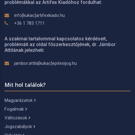
problémákkal az Artifex Kiadóhoz fordulhat:
info[kukac]artifexkiado.hu
+36 1 783 1711
A szakmai tartalommal kapcsolatos kérdéseit,
problémáit az oldal főszerkesztőjének, dr. Jámbor
Attilának jelezheti:
jambor.attila[kukac]epitesijog.hu
Mit hol találok?
Magyarázatok
Fogalmak
Változások
Jogszabályok