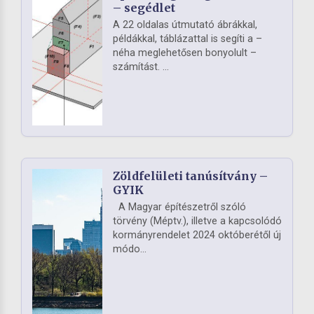
– segédlet
A 22 oldalas útmutató ábrákkal,
példákkal, táblázattal is segíti a –
néha meglehetősen bonyolult –
számítást. ...
Zöldfelületi tanúsítvány –
GYIK
A Magyar építészetről szóló
törvény (Méptv.), illetve a kapcsolódó
kormányrendelet 2024 októberétől új
módo...