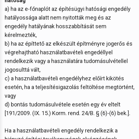
hatóság
a) ha az e-főnaplót az építésügyi hatósági engedély
hatályossága alatt nem nyitották meg és az
engedély hatályának hosszabbítását sem
kérelmezték,
b) ha az építtető az elkészült építményre jogerős és
végrehajtható használatbavételi engedéllyel
rendelkezik vagy a használatára tudomásulvétellel
jogosulttá vált,
c) a használatbavételi engedélyhez előírt kikötés
esetén, ha a teljesítésigazolás feltöltése megtörtént,
vagy
d) bontás tudomásulvétele esetén egy év eltelt
[191/2009. (IX. 15.) Korm. rend. 24/B. § (6)-(6) bek.].
Ha a használatbavételi engedély rendelkezik a