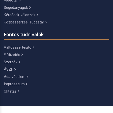
Videótár
Segédanyagok
Kérdések-válaszok
Közbeszerzési Tudástár
Fontos tudnivalók
Változásértesítő
Előfizetés
Szerzők
ÁSZF
Adatvédelem
Impresszum
Oktatás