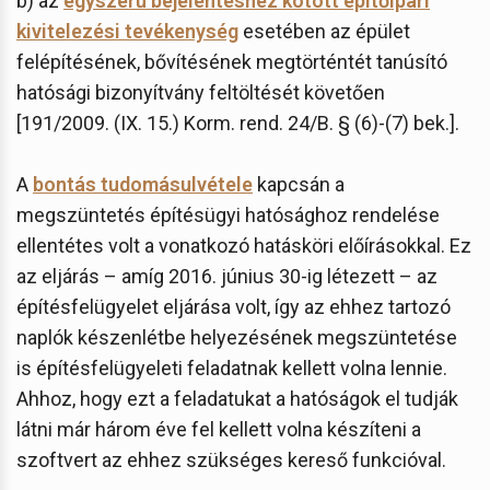
b) az
egyszerű bejelentéshez kötött építőipari
kivitelezési tevékenység
esetében az épület
felépítésének, bővítésének megtörténtét tanúsító
hatósági bizonyítvány feltöltését követően
[191/2009. (IX. 15.) Korm. rend. 24/B. § (6)-(7) bek.].
A
bontás tudomásulvétele
kapcsán a
megszüntetés építésügyi hatósághoz rendelése
ellentétes volt a vonatkozó hatásköri előírásokkal. Ez
az eljárás – amíg 2016. június 30-ig létezett – az
építésfelügyelet eljárása volt, így az ehhez tartozó
naplók készenlétbe helyezésének megszüntetése
is építésfelügyeleti feladatnak kellett volna lennie.
Ahhoz, hogy ezt a feladatukat a hatóságok el tudják
látni már három éve fel kellett volna készíteni a
szoftvert az ehhez szükséges kereső funkcióval.