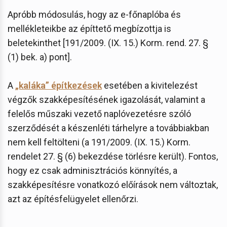
Apróbb módosulás, hogy az e-főnaplóba és
mellékleteikbe az építtető megbízottja is
beletekinthet [191/2009. (IX. 15.) Korm. rend. 27. §
(1) bek. a) pont].
A
„kaláka” építkezések
esetében a kivitelezést
végzők szakképesítésének igazolását, valamint a
felelős műszaki vezető naplóvezetésre szóló
szerződését a készenléti tárhelyre a továbbiakban
nem kell feltölteni (a 191/2009. (IX. 15.) Korm.
rendelet 27. § (6) bekezdése törlésre került). Fontos,
hogy ez csak adminisztrációs könnyítés, a
szakképesítésre vonatkozó előírások nem változtak,
azt az építésfelügyelet ellenőrzi.