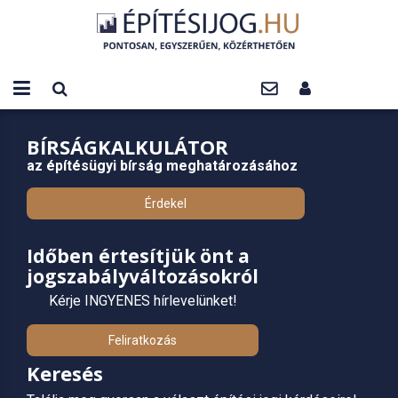
BÍRSÁGKALKULÁTOR
az építésügyi bírság meghatározásához
Érdekel
Időben értesítjük önt a
jogszabályváltozásokról
Kérje INGYENES hírlevelünket!
Feliratkozás
Keresés