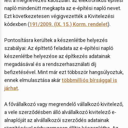
lett a megnevezés káoszban: az elektronikus építési
napló mindenütt megkapta az e-építési napló nevet.
Ezt következetesen végigvezették a Kivitelezési
kódexben (
191/2009. (IX. 15.) Korm. rendelet
).
Pontosításra kerültek a készenlétbe helyezés
szabályai: Az építtető feladata az e-építési napló
készenlétbe helyezése az építkezés adatainak
megadásával és a rendszerhasználati díj
befizetésével. Mint már ezt többször hangsúlyoztuk,
ennek elmulasztása akár
többmilliós bírsággal is
járhat
.
A fővállalkozó vagy megrendelő vállalkozó kivitelező,
a vele szerződésben álló alvállalkozó kivitelező e-
alnaplóját az alvállalkozói szerződés adatainak