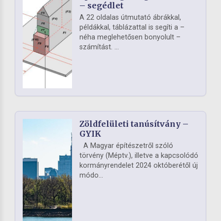
– segédlet
A 22 oldalas útmutató ábrákkal,
példákkal, táblázattal is segíti a –
néha meglehetősen bonyolult –
számítást. ...
Zöldfelületi tanúsítvány –
GYIK
A Magyar építészetről szóló
törvény (Méptv.), illetve a kapcsolódó
kormányrendelet 2024 októberétől új
módo...