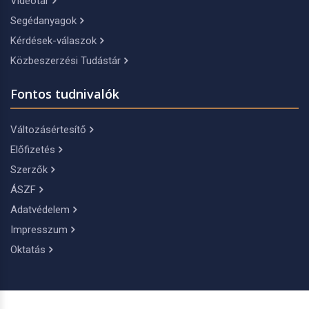
Videótár
Segédanyagok
Kérdések-válaszok
Közbeszerzési Tudástár
Fontos tudnivalók
Változásértesítő
Előfizetés
Szerzők
ÁSZF
Adatvédelem
Impresszum
Oktatás