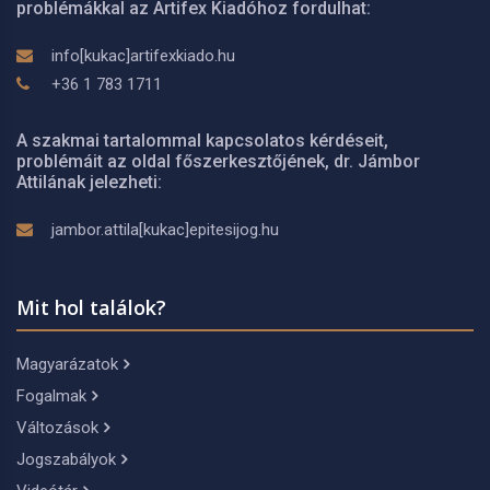
problémákkal az Artifex Kiadóhoz fordulhat:
info[kukac]artifexkiado.hu
+36 1 783 1711
A szakmai tartalommal kapcsolatos kérdéseit,
problémáit az oldal főszerkesztőjének, dr. Jámbor
Attilának jelezheti:
jambor.attila[kukac]epitesijog.hu
Mit hol találok?
Magyarázatok
Fogalmak
Változások
Jogszabályok