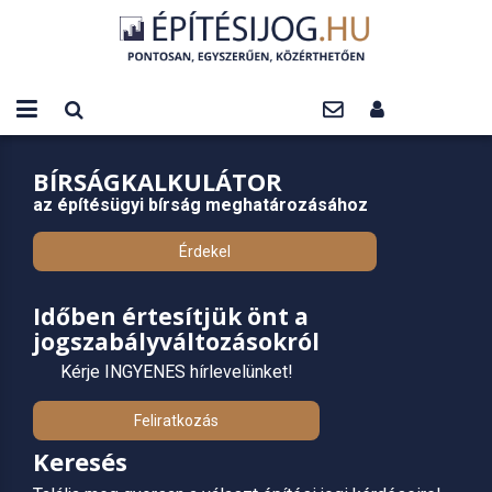
BÍRSÁGKALKULÁTOR
az építésügyi bírság meghatározásához
Érdekel
Időben értesítjük önt a
jogszabályváltozásokról
Kérje INGYENES hírlevelünket!
Feliratkozás
Keresés