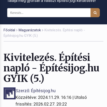
Találja meg gyorsan a választ építési jogi kérdéseire!
Főoldal
Magyarázatok
Kivitelezés. Építési napló -
Építésijog.hu GYIK (5.)
Kivitelezés. Építési
napló - Építésijog.hu
GYIK (5.)
Szerző: Építésijog.hu
Közzétéve: 2024.11.29. 16:16 | Utolsó
frissítés: 2026.02.27. 20:22