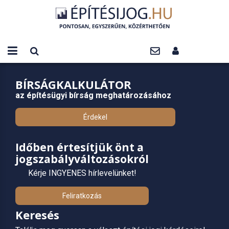
BÍRSÁGKALKULÁTOR
az építésügyi bírság meghatározásához
Érdekel
Időben értesítjük önt a
jogszabályváltozásokról
Kérje INGYENES hírlevelünket!
Feliratkozás
Keresés