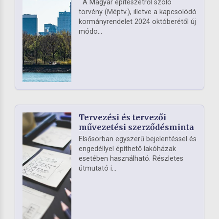
A Magyar építészetről szóló
törvény (Méptv.), illetve a kapcsolódó
kormányrendelet 2024 októberétől új
módo...
Tervezési és tervezői
művezetési szerződésminta
Elsősorban egyszerű bejelentéssel és
engedéllyel építhető lakóházak
esetében használható. Részletes
útmutató i...