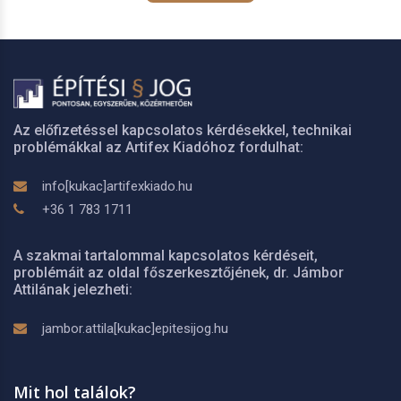
Az előfizetéssel kapcsolatos kérdésekkel, technikai
problémákkal az Artifex Kiadóhoz fordulhat:
info[kukac]artifexkiado.hu
+36 1 783 1711
A szakmai tartalommal kapcsolatos kérdéseit,
problémáit az oldal főszerkesztőjének, dr. Jámbor
Attilának jelezheti:
jambor.attila[kukac]epitesijog.hu
Mit hol találok?