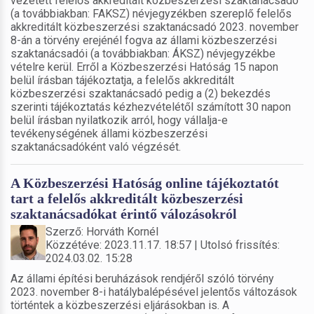
vezetett felelős akkreditált közbeszerzési szaktanácsadó
(a továbbiakban: FAKSZ) névjegyzékben szereplő felelős
akkreditált közbeszerzési szaktanácsadó 2023. november
8-án a törvény erejénél fogva az állami közbeszerzési
szaktanácsadói (a továbbiakban: ÁKSZ) névjegyzékbe
vételre kerül. Erről a Közbeszerzési Hatóság 15 napon
belül írásban tájékoztatja, a felelős akkreditált
közbeszerzési szaktanácsadó pedig a (2) bekezdés
szerinti tájékoztatás kézhezvételétől számított 30 napon
belül írásban nyilatkozik arról, hogy vállalja-e
tevékenységének állami közbeszerzési
szaktanácsadóként való végzését.
A Közbeszerzési Hatóság online tájékoztatót
tart a felelős akkreditált közbeszerzési
szaktanácsadókat érintő válozásokról
Szerző: Horváth Kornél
Közzétéve: 2023.11.17. 18:57 | Utolsó frissítés:
2024.03.02. 15:28
Az állami építési beruházások rendjéről szóló törvény
2023. november 8-i hatálybalépésével jelentős változások
történtek a közbeszerzési eljárásokban is. A