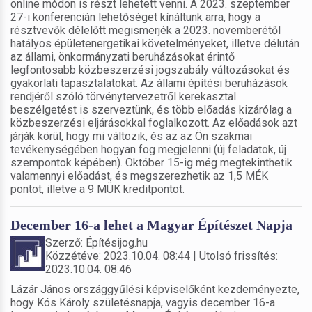
online módon is részt lehetett venni. A 2023. szeptember
27-i konferencián lehetőséget kínáltunk arra, hogy a
résztvevők délelőtt megismerjék a 2023. novemberétől
hatályos épületenergetikai követelményeket, illetve délután
az állami, önkormányzati beruházásokat érintő
legfontosabb közbeszerzési jogszabály változásokat és
gyakorlati tapasztalatokat. Az állami építési beruházások
rendjéről szóló törvénytervezetről kerekasztal
beszélgetést is szerveztünk, és több előadás kizárólag a
közbeszerzési eljárásokkal foglalkozott. Az előadások azt
járják körül, hogy mi változik, és az az Ön szakmai
tevékenységében hogyan fog megjelenni (új feladatok, új
szempontok képében). Október 15-ig még megtekinthetik
valamennyi előadást, és megszerezhetik az 1,5 MÉK
pontot, illetve a 9 MÜK kreditpontot.
December 16-a lehet a Magyar Építészet Napja
Szerző: Építésijog.hu
Közzétéve: 2023.10.04. 08:44 | Utolsó frissítés:
2023.10.04. 08:46
Lázár János országgyűlési képviselőként kezdeményezte,
hogy Kós Károly születésnapja, vagyis december 16-a