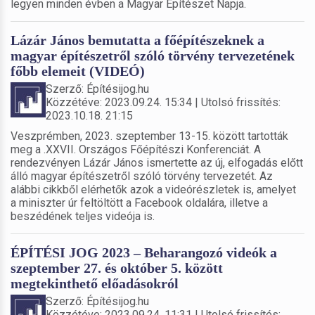
legyen minden évben a Magyar Építészet Napja.
Lázár János bemutatta a főépítészeknek a
magyar építészetről szóló törvény tervezetének
főbb elemeit (VIDEÓ)
Szerző: Építésijog.hu
Közzétéve: 2023.09.24. 15:34 | Utolsó frissítés:
2023.10.18. 21:15
Veszprémben, 2023. szeptember 13-15. között tartották
meg a .XXVII. Országos Főépítészi Konferenciát. A
rendezvényen Lázár János ismertette az új, elfogadás előtt
álló magyar építészetről szóló törvény tervezetét. Az
alábbi cikkből elérhetők azok a videórészletek is, amelyet
a miniszter úr feltöltött a Facebook oldalára, illetve a
beszédének teljes videója is.
ÉPÍTÉSI JOG 2023 – Beharangozó videók a
szeptember 27. és október 5. között
megtekinthető előadásokról
Szerző: Építésijog.hu
Közzétéve: 2023.09.24. 11:31 | Utolsó frissítés: