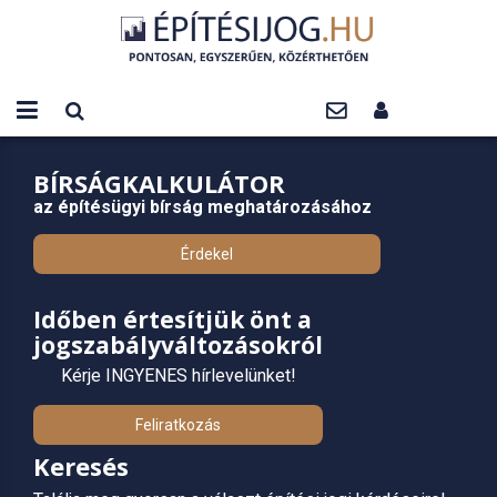
BÍRSÁGKALKULÁTOR
az építésügyi bírság meghatározásához
Érdekel
Időben értesítjük önt a
jogszabályváltozásokról
Kérje INGYENES hírlevelünket!
Feliratkozás
Keresés