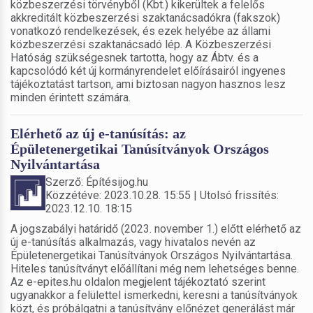
közbeszerzési törvényből (Kbt.) kikerültek a felelős
akkreditált közbeszerzési szaktanácsadókra (fakszok)
vonatkozó rendelkezések, és ezek helyébe az állami
közbeszerzési szaktanácsadó lép. A Közbeszerzési
Hatóság szükségesnek tartotta, hogy az Ábtv. és a
kapcsolódó két új kormányrendelet előírásairól ingyenes
tájékoztatást tartson, ami biztosan nagyon hasznos lesz
minden érintett számára.
Elérhető az új e-tanúsítás: az
Épületenergetikai Tanúsítványok Országos
Nyilvántartása
Szerző: Építésijog.hu
Közzétéve: 2023.10.28. 15:55 | Utolsó frissítés:
2023.12.10. 18:15
A jogszabályi határidő (2023. november 1.) előtt elérhető az
új e-tanúsítás alkalmazás, vagy hivatalos nevén az
Épületenergetikai Tanúsítványok Országos Nyilvántartása.
Hiteles tanúsítványt előállítani még nem lehetséges benne.
Az e-epites.hu oldalon megjelent tájékoztató szerint
ugyanakkor a felülettel ismerkedni, keresni a tanúsítványok
közt, és próbálgatni a tanúsítvány előnézet generálást már