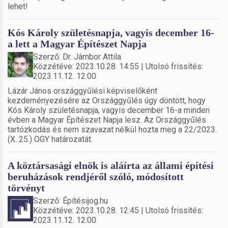
lehet!
Kós Károly születésnapja, vagyis december 16-
a lett a Magyar Építészet Napja
Szerző: Dr. Jámbor Attila
Közzétéve: 2023.10.28. 14:55 | Utolsó frissítés:
2023.11.12. 12:00
Lázár János országgyűlési képviselőként
kezdeményezésére az Országgyűlés úgy döntött, hogy
Kós Károly születésnapja, vagyis december 16-a minden
évben a Magyar Építészet Napja lesz. Az Országgyűlés
tartózkodás és nem szavazat nélkül hozta meg a 22/2023.
(X. 25.) OGY határozatát.
A köztársasági elnök is aláírta az állami építési
beruházások rendjéről szóló, módosított
törvényt
Szerző: Építésijog.hu
Közzétéve: 2023.10.28. 12:45 | Utolsó frissítés:
2023.11.12. 12:00