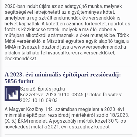
2020-ban indult útjára az az adatgyűjtő munka, melynek
segítségével létrejöhetett az a gyűjteményes kötet,
amelyben a regisztrált énekmondók és verséneklők is
helyet kaphattak. A kötetben számos történetet, riportot és
fotót is közkinccsé tettek, melyek a ma élő, ebben a
műfajban alkotóktól származnak, s őket mutatják be. Török
Máté verséneklő, a Misztrál együttes egyik alapító tagja, a
MMA művészeti ösztöndíjasa a www.versenekmondo.hu
oldalon található felhívással keresi a verséneklőket,
énekmondókat.
A 2023. évi minimális építőipari rezsióradíj:
5856 forint
Szerző: Építésijog.hu
Közzétéve: 2023.10.10. 08:45 | Utolsó frissítés:
2023.10.10. 09:03
A Magyar Közlöny 142. számában megjelent a 2023. évi
minimális építőipari rezsióradíj mértékéről szóló 18/2023.
(X. 5.) ÉKM rendelet. A jogszabályi mérték közel 30 %-os
növekedést mutat a 2021. évi összeghez képest.