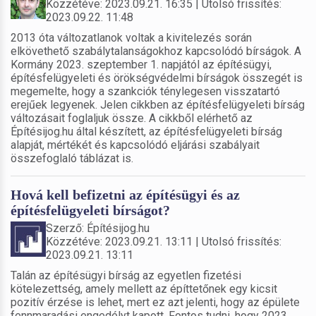
Közzétéve: 2023.09.21. 16:35 | Utolsó frissítés:
2023.09.22. 11:48
2013 óta változatlanok voltak a kivitelezés során
elkövethető szabálytalanságokhoz kapcsolódó bírságok. A
Kormány 2023. szeptember 1. napjától az építésügyi,
építésfelügyeleti és örökségvédelmi bírságok összegét is
megemelte, hogy a szankciók ténylegesen visszatartó
erejűek legyenek. Jelen cikkben az építésfelügyeleti bírság
változásait foglaljuk össze. A cikkből elérhető az
Építésijog.hu által készített, az építésfelügyeleti bírság
alapját, mértékét és kapcsolódó eljárási szabályait
összefoglaló táblázat is.
Hová kell befizetni az építésügyi és az
építésfelügyeleti bírságot?
Szerző: Építésijog.hu
Közzétéve: 2023.09.21. 13:11 | Utolsó frissítés:
2023.09.21. 13:11
Talán az építésügyi bírság az egyetlen fizetési
kötelezettség, amely mellett az építtetőnek egy kicsit
pozitív érzése is lehet, mert ez azt jelenti, hogy az épülete
fennmaradási engedélyt kapott. Fontos tudni, hogy 2023.