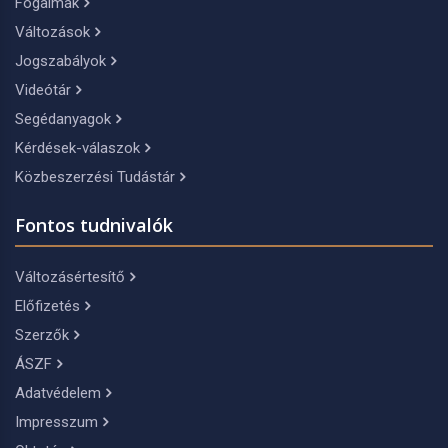
Fogalmak
Változások
Jogszabályok
Videótár
Segédanyagok
Kérdések-válaszok
Közbeszerzési Tudástár
Fontos tudnivalók
Változásértesítő
Előfizetés
Szerzők
ÁSZF
Adatvédelem
Impresszum