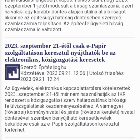
szeptember 1-jétől módosult a bírság számlaszáma, ezért
ha valaki egy korábbi döntés alapján utalná át a bírságot,
akkor ne az építésügyi hatóság döntésében szereplő
számlaszámra teljesítsen. Az építésfelügyeleti bírság
számlaszáma is változott.
2023. szeptember 21-étől csak e-Papír
szolgáltatáson keresztül nyújthatók be az
elektronikus, közigazgatási keresetek
Szerző: Építésijog.hu
Közzétéve: 2023.09.21. 12:06 | Utolsó frissítés:
2023.09.21. 12:24
Az ügyvédek, elektronikus kapcsolattartásra kötelezettek
2023. szeptember 21-től már nem használhatják az IKR
rendszert a közigazgatási szerv határozatának bírósági
felülvizsgálatának kezdeményezéséhez. A vármegyei
(fővárosi) kormányhivatal és járási (fővárosi kerületi) hivatal
döntésével szemben benyújtható keresetlevelek
beküldése csak az e-Papír szolgáltatáson keresztül
történhet.