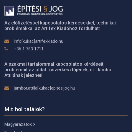
Az előfizetéssel kapcsolatos kérdésekkel, technikai
problémákkal az Artifex Kiadóhoz fordulhat:
info[kukac]artifexkiado.hu
+36 1 783 1711
A szakmai tartalommal kapcsolatos kérdéseit,
problémáit az oldal főszerkesztőjének, dr. Jámbor
Attilának jelezheti:
jambor.attila[kukac]epitesijog.hu
Mit hol találok?
Magyarázatok