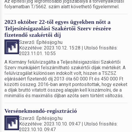
Az építési jog legfontosabb jogszabálya a törvényalkotási
folyamatban T/5662. szám alatt követhető figyelemmel.
2023 október 22-től egyes ügyekben nőtt a
Teljesítésigazolási Szakértői Szerv részére
fizetendő szakértői díj
Szerző: Építésijog.hu
Közzétéve: 2023.10.12. 15:28 | Utolsó frissítés:
2023.11.01. 10:55
A Kormány felülvizsgálta a Teljesítésigazolási Szakértői
Szerv munkájáért felszámítható szakértői díjak mértékét. A
felülvizsgálat különösen indokolt volt, hiszen a TSZSZ
eljárásáért fizetendő díj 2013 óta 60 000 Ft és 450 000 Ft
közötti összeg. 2016-ban annyit pontosítottak, hogy ezeket
a díjak bruttó vitatott összeg alapján kell kiszámolni, de a
minimális és maximális díjban azóta sem történt változás.
Versénekmondó-regisztráció
Szerző: Építésijog.hu
Közzétéve: 2023.10.10. 09:47 | Utolsó frissítés:
2023.10.10. 09:47