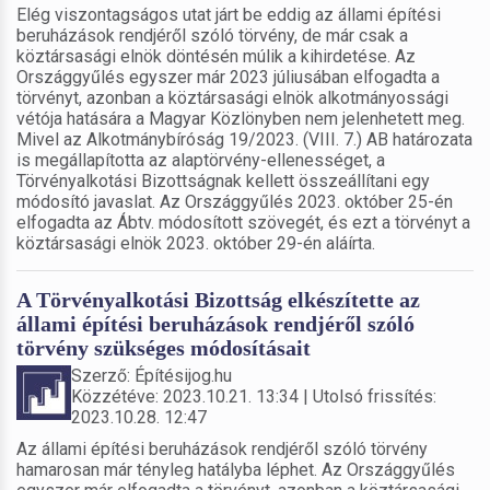
Elég viszontagságos utat járt be eddig az állami építési
beruházások rendjéről szóló törvény, de már csak a
köztársasági elnök döntésén múlik a kihirdetése. Az
Országgyűlés egyszer már 2023 júliusában elfogadta a
törvényt, azonban a köztársasági elnök alkotmányossági
vétója hatására a Magyar Közlönyben nem jelenhetett meg.
Mivel az Alkotmánybíróság 19/2023. (VIII. 7.) AB határozata
is megállapította az alaptörvény-ellenességet, a
Törvényalkotási Bizottságnak kellett összeállítani egy
módosító javaslat. Az Országgyűlés 2023. október 25-én
elfogadta az Ábtv. módosított szövegét, és ezt a törvényt a
köztársasági elnök 2023. október 29-én aláírta.
A Törvényalkotási Bizottság elkészítette az
állami építési beruházások rendjéről szóló
törvény szükséges módosításait
Szerző: Építésijog.hu
Közzétéve: 2023.10.21. 13:34 | Utolsó frissítés:
2023.10.28. 12:47
Az állami építési beruházások rendjéről szóló törvény
hamarosan már tényleg hatályba léphet. Az Országgyűlés