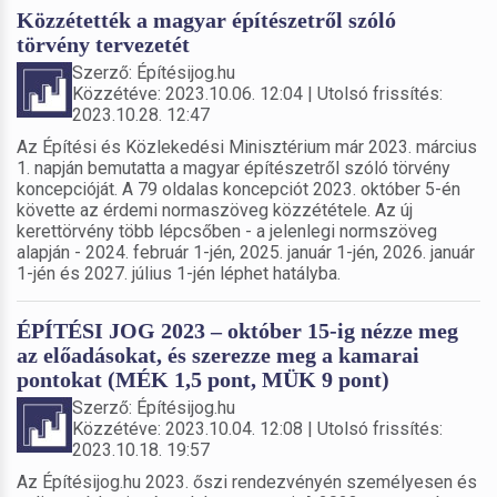
Közzétették a magyar építészetről szóló
törvény tervezetét
Szerző: Építésijog.hu
Közzétéve: 2023.10.06. 12:04 | Utolsó frissítés:
2023.10.28. 12:47
Az Építési és Közlekedési Minisztérium már 2023. március
1. napján bemutatta a magyar építészetről szóló törvény
koncepcióját. A 79 oldalas koncepciót 2023. október 5-én
követte az érdemi normaszöveg közzététele. Az új
kerettörvény több lépcsőben - a jelenlegi normszöveg
alapján - 2024. február 1-jén, 2025. január 1-jén, 2026. január
1-jén és 2027. július 1-jén léphet hatályba.
ÉPÍTÉSI JOG 2023 – október 15-ig nézze meg
az előadásokat, és szerezze meg a kamarai
pontokat (MÉK 1,5 pont, MÜK 9 pont)
Szerző: Építésijog.hu
Közzétéve: 2023.10.04. 12:08 | Utolsó frissítés:
2023.10.18. 19:57
Az Építésijog.hu 2023. őszi rendezvényén személyesen és