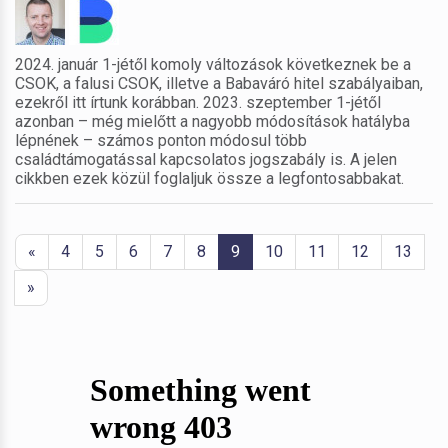
2024. január 1-jétől komoly változások következnek be a
CSOK, a falusi CSOK, illetve a Babaváró hitel szabályaiban,
ezekről itt írtunk korábban. 2023. szeptember 1-jétől
azonban – még mielőtt a nagyobb módosítások hatályba
lépnének – számos ponton módosul több
családtámogatással kapcsolatos jogszabály is. A jelen
cikkben ezek közül foglaljuk össze a legfontosabbakat.
«
4
5
6
7
8
9
10
11
12
13
»