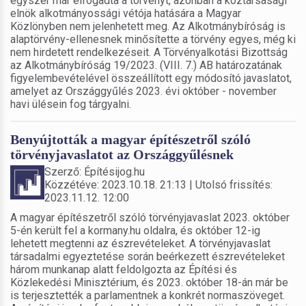
egyszer már elfogadta a törvényt, azonban a köztársasági
elnök alkotmányossági vétója hatására a Magyar
Közlönyben nem jelenhetett meg. Az Alkotmánybíróság is
alaptörvény-ellenesnek minősítette a törvény egyes, még ki
nem hirdetett rendelkezéseit. A Törvényalkotási Bizottság
az Alkotmánybíróság 19/2023. (VIII. 7.) AB határozatának
figyelembevételével összeállított egy módosító javaslatot,
amelyet az Országgyűlés 2023. évi október - november
havi ülésein fog tárgyalni.
Benyújtották a magyar építészetről szóló
törvényjavaslatot az Országgyűlésnek
Szerző: Építésijog.hu
Közzétéve: 2023.10.18. 21:13 | Utolsó frissítés:
2023.11.12. 12:00
A magyar építészetről szóló törvényjavaslat 2023. október
5-én került fel a kormany.hu oldalra, és október 12-ig
lehetett megtenni az észrevételeket. A törvényjavaslat
társadalmi egyeztetése során beérkezett észrevételeket
három munkanap alatt feldolgozta az Építési és
Közlekedési Minisztérium, és 2023. október 18-án már be
is terjesztették a parlamentnek a konkrét normaszöveget.