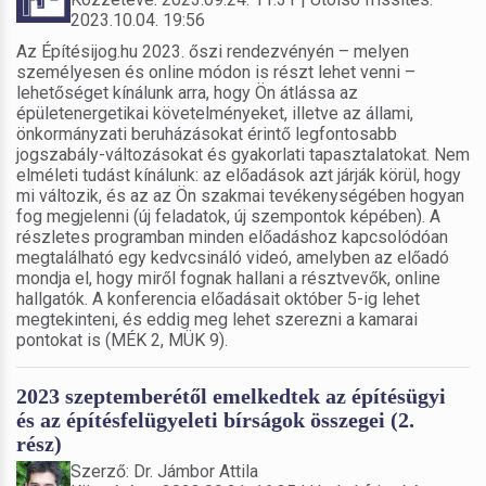
2023.10.04. 19:56
Az Építésijog.hu 2023. őszi rendezvényén – melyen
személyesen és online módon is részt lehet venni –
lehetőséget kínálunk arra, hogy Ön átlássa az
épületenergetikai követelményeket, illetve az állami,
önkormányzati beruházásokat érintő legfontosabb
jogszabály-változásokat és gyakorlati tapasztalatokat. Nem
elméleti tudást kínálunk: az előadások azt járják körül, hogy
mi változik, és az az Ön szakmai tevékenységében hogyan
fog megjelenni (új feladatok, új szempontok képében). A
részletes programban minden előadáshoz kapcsolódóan
megtalálható egy kedvcsináló videó, amelyben az előadó
mondja el, hogy miről fognak hallani a résztvevők, online
hallgatók. A konferencia előadásait október 5-ig lehet
megtekinteni, és eddig meg lehet szerezni a kamarai
pontokat is (MÉK 2, MÜK 9).
2023 szeptemberétől emelkedtek az építésügyi
és az építésfelügyeleti bírságok összegei (2.
rész)
Szerző: Dr. Jámbor Attila