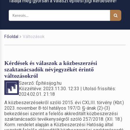
Találja meg gyorsan a választ építési jogi kérdéseire!
Főoldal
Változások
Kérdések és válaszok a közbeszerzési
szaktanácsadók névjegyzékét érintő
változásokról
Szerző: Építésijog.hu
Közzétéve: 2023.11.30. 12:33 | Utolsó frissítés:
2024.02.01. 21:18
A közbeszerzésekről szóló 2015. évi CXLIII. törvény (Kbt.)
2023. november 8-tól hatályos 197/D. §-ának (2)-(3)
bekezdései szerint a felelős akkreditált közbeszerzési
szaktanácsadói tevékenységről szóló 257/2018. (XII. 18.)
Korm. rendelet alapján a Közbeszerzési Hatóság által