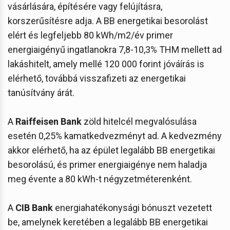
vásárlására, építésére vagy felújításra,
korszerűsítésre adja. A BB energetikai besorolást
elért és legfeljebb 80 kWh/m2/év primer
energiaigényű ingatlanokra 7,8-10,3% THM mellett ad
lakáshitelt, amely mellé 120 000 forint jóváírás is
elérhető, továbbá visszafizeti az energetikai
tanúsítvány árát.
A
Raiffeisen Bank
zöld hitelcél megvalósulása
esetén 0,25% kamatkedvezményt ad. A kedvezmény
akkor elérhető, ha az épület legalább BB energetikai
besorolású, és primer energiaigénye nem haladja
meg évente a 80 kWh-t négyzetméterenként.
A
CIB Bank
energiahatékonysági bónuszt vezetett
be, amelynek keretében a legalább BB energetikai