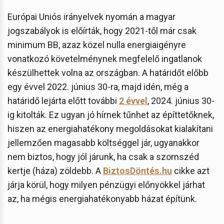
Európai Uniós irányelvek nyomán a magyar
jogszabályok is előírták, hogy 2021-től már csak
minimum BB, azaz közel nulla energiaigényre
vonatkozó követelménynek megfelelő ingatlanok
készülhettek volna az országban. A határidőt előbb
egy évvel 2022. június 30-ra, majd idén, még a
határidő lejárta előtt további
2 évvel
, 2024. június 30-
ig kitolták. Ez ugyan jó hírnek tűnhet az építtetőknek,
hiszen az energiahatékony megoldásokat kialakítani
jellemzően magasabb költséggel jár, ugyanakkor
nem biztos, hogy jól járunk, ha csak a szomszéd
kertje (háza) zöldebb. A
BiztosDöntés.hu
cikke azt
járja körül, hogy milyen pénzügyi előnyökkel járhat
az, ha mégis energiahatékonyabb házat építünk.