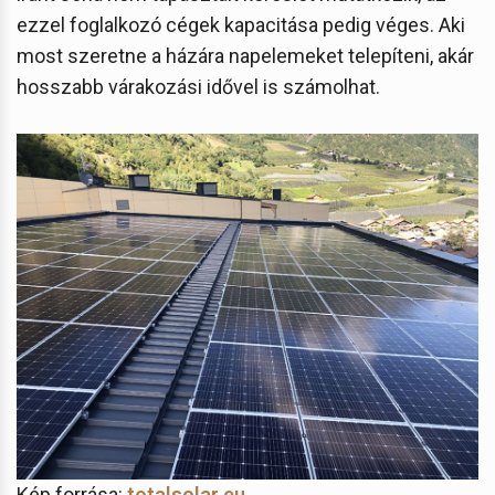
ezzel foglalkozó cégek kapacitása pedig véges. Aki
most szeretne a házára napelemeket telepíteni, akár
hosszabb várakozási idővel is számolhat.
Kép forrása:
totalsolar.eu