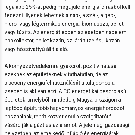
legalább 25%-át pedig megújuló energiaforrásból kell
fedezni. Ilyenek lehetnek a nap-, a szél-, a geo-,
hidro- vagy légtermikus energia, biomassza, pellet
vagy tűzifa. Az energiát ebben az esetben napelem,
napkollektor, pellet kazán, szilárd tüzelésű kazán
vagy hőszivattyú állítja elő.
A környezetvédelemre gyakorolt pozitív hatása
ezeknek az épületeknek vitathatatlan, de az
alacsony energiafelhasználását a tulajdonos a
zsebén is aktívan érzi. A CC energetikai besorolású
épületek, amelyből mindeddig Magyarországon a
legtöbb épült, több hagyományos energiahordozót
használnak, tehát közvetlenül a szolgáltatótól
vásárolják a gázt és az áramot. A jelenlegi gazdasági
helyzetben, az emelkedő infláció és energiaárak