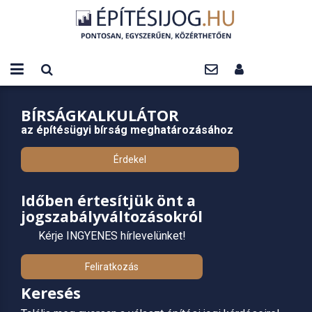
BÍRSÁGKALKULÁTOR
az építésügyi bírság meghatározásához
Érdekel
Időben értesítjük önt a
jogszabályváltozásokról
Kérje INGYENES hírlevelünket!
Feliratkozás
Keresés