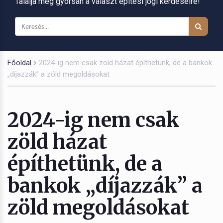
Találja meg gyorsan a választ építési jogi kérdéseire!
Főoldal
2024-ig nem csak zöld házat építhetünk, de a bankok
„díjazzák” a zöld megoldásokat
2024-ig nem csak
zöld házat
építhetünk, de a
bankok „díjazzák” a
zöld megoldásokat