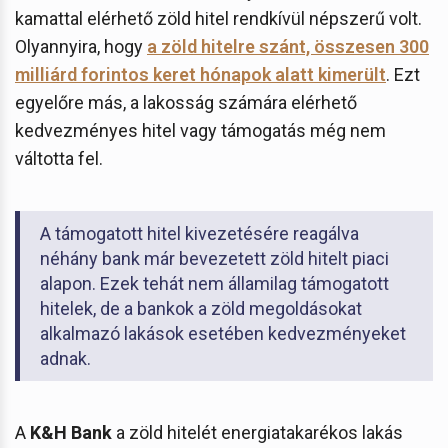
kamattal elérhető zöld hitel rendkívül népszerű volt.
Olyannyira, hogy
a zöld hitelre szánt, összesen 300
milliárd forintos keret hónapok alatt kimerült
. Ezt
egyelőre más, a lakosság számára elérhető
kedvezményes hitel vagy támogatás még nem
váltotta fel.
A támogatott hitel kivezetésére reagálva
néhány bank már bevezetett zöld hitelt piaci
alapon. Ezek tehát nem államilag támogatott
hitelek, de a bankok a zöld megoldásokat
alkalmazó lakások esetében kedvezményeket
adnak.
A
K&H Bank
a zöld hitelét energiatakarékos lakás