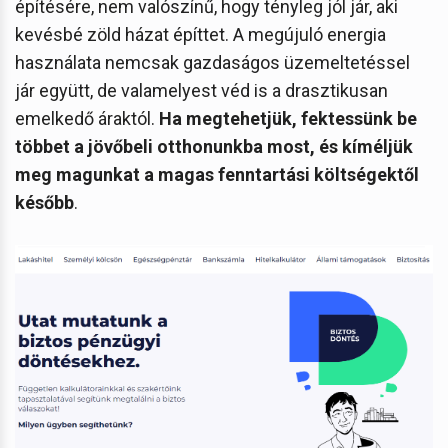
építésére, nem valószínű, hogy tényleg jól jár, aki
kevésbé zöld házat építtet. A megújuló energia
használata nemcsak gazdaságos üzemeltetéssel
jár együtt, de valamelyest véd is a drasztikusan
emelkedő áraktól.
Ha megtehetjük, fektessünk be
többet a jövőbeli otthonunkba most, és kíméljük
meg magunkat a magas fenntartási költségektől
később
.