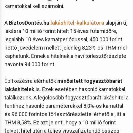
kamatokkal kell számolni.
A
BiztosDöntés.hu
lakáshitel-kalkulátora
alapján új
lakásra 10 millió forint hitelt 15 éves futamidőre,
legalább 10 éves kamatperiódussal, 450 000 forint
nettó jövedelem mellett jelenleg 8,23%-os THM-mel
kaphatunk. Ennek a hitelnek a havi törlesztőrészlete
havonta 94 000 forint.
Építkezésre elérhetők
minősített fogyasztóbarát
lakáshitelek
is. Ezek esetében hasonló kamatokkal
találkozunk. A legolcsóbb fogyasztóbarát lakáshitel a
fentihez hasonló paraméterekkel 8,0%-os kamattal
és 96 000 forintos törlesztőrészlettel érhető el, itt a
THM 8,58%. Ez azt jelenti, hogy a 10 millió forint
felvett hitel után a teljes visszafizetendő összeg