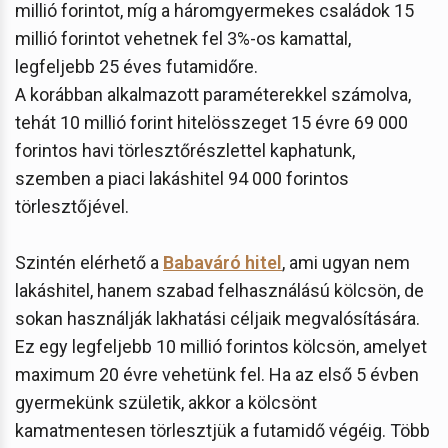
millió forintot, míg a háromgyermekes családok 15
millió forintot vehetnek fel 3%-os kamattal,
legfeljebb 25 éves futamidőre.
A korábban alkalmazott paraméterekkel számolva,
tehát 10 millió forint hitelösszeget 15 évre 69 000
forintos havi törlesztőrészlettel kaphatunk,
szemben a piaci lakáshitel 94 000 forintos
törlesztőjével.
Szintén elérhető a
Babaváró hitel
, ami ugyan nem
lakáshitel, hanem szabad felhasználású kölcsön, de
sokan használják lakhatási céljaik megvalósítására.
Ez egy legfeljebb 10 millió forintos kölcsön, amelyet
maximum 20 évre vehetünk fel. Ha az első 5 évben
gyermekünk születik, akkor a kölcsönt
kamatmentesen törlesztjük a futamidő végéig. Több