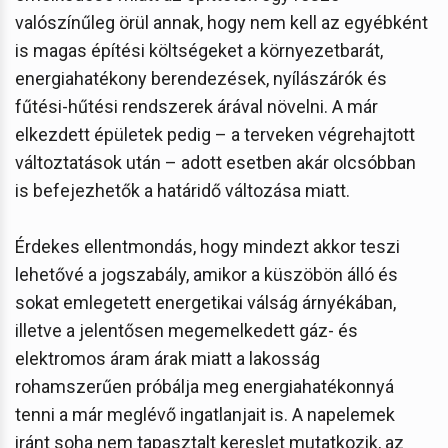
valószínűleg örül annak, hogy nem kell az egyébként
is magas építési költségeket a környezetbarát,
energiahatékony berendezések, nyílászárók és
fűtési-hűtési rendszerek árával növelni. A már
elkezdett épületek pedig – a terveken végrehajtott
változtatások után – adott esetben akár olcsóbban
is befejezhetők a határidő változása miatt.
Érdekes ellentmondás, hogy mindezt akkor teszi
lehetővé a jogszabály, amikor a küszöbön álló és
sokat emlegetett energetikai válság árnyékában,
illetve a jelentősen megemelkedett gáz- és
elektromos áram árak miatt a lakosság
rohamszerűen próbálja meg energiahatékonnyá
tenni a már meglévő ingatlanjait is. A napelemek
iránt soha nem tapasztalt kereslet mutatkozik, az