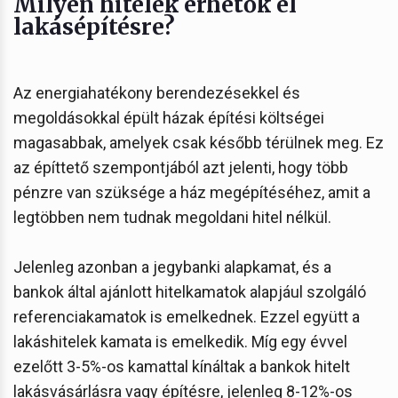
Milyen hitelek érhetők el
lakásépítésre?
Az energiahatékony berendezésekkel és
megoldásokkal épült házak építési költségei
magasabbak, amelyek csak később térülnek meg. Ez
az építtető szempontjából azt jelenti, hogy több
pénzre van szüksége a ház megépítéséhez, amit a
legtöbben nem tudnak megoldani hitel nélkül.
Jelenleg azonban a jegybanki alapkamat, és a
bankok által ajánlott hitelkamatok alapjául szolgáló
referenciakamatok is emelkednek. Ezzel együtt a
lakáshitelek kamata is emelkedik. Míg egy évvel
ezelőtt 3-5%-os kamattal kínáltak a bankok hitelt
lakásvásárlásra vagy építésre, jelenleg 8-12%-os