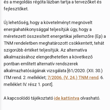
és a megoldás régóta lázban tartja a tervezőket és
fejlesztőket.
Új lehetőség, hogy a követelményt megnövelt
energiahatékonysággal teljesítjük úgy, hogy a
méretezett összesített energetikai jellemzőre (Ep) a
TNM rendeletben meghatározott csökkentett, tehát
szigorúbb értéket teljesítjük. Az alternatíva
alkalmazásához elengedhetetlen a következő
pontban említett alternatív rendszerek
alkalmazhatóságának vizsgálata [61/2020. (XII. 30.)
ITM rend. 2. melléklet;
7/2006. (V. 24.) TNM rend
. 6.
melléklet IV. rész 1. pont].
A kapcsolódó tájékoztató
ide kattintva
olvasható.