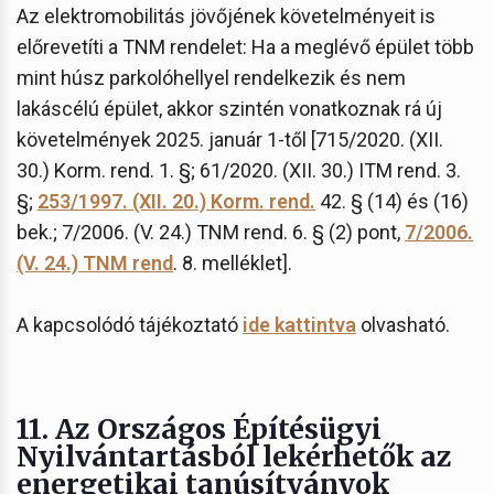
Az elektromobilitás jövőjének követelményeit is
előrevetíti a TNM rendelet: Ha a meglévő épület több
mint húsz parkolóhellyel rendelkezik és nem
lakáscélú épület, akkor szintén vonatkoznak rá új
követelmények 2025. január 1-től [715/2020. (XII.
30.) Korm. rend. 1. §; 61/2020. (XII. 30.) ITM rend. 3.
§;
253/1997. (XII. 20.) Korm. rend.
42. § (14) és (16)
bek.; 7/2006. (V. 24.) TNM rend. 6. § (2) pont,
7/2006.
(V. 24.) TNM rend
. 8. melléklet].
A kapcsolódó tájékoztató
ide kattintva
olvasható.
11. Az Országos Építésügyi
Nyilvántartásból lekérhetők az
energetikai tanúsítványok