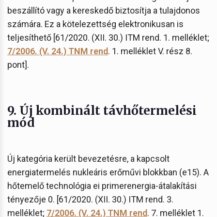
beszállító vagy a kereskedő biztosítja a tulajdonos
számára. Ez a kötelezettség elektronikusan is
teljesíthető [61/2020. (XII. 30.) ITM rend. 1. melléklet;
7/2006. (V. 24.) TNM rend
. 1. melléklet V. rész 8.
pont].
9. Új kombinált távhőtermelési
mód
Új kategória került bevezetésre, a kapcsolt
energiatermelés nukleáris erőművi blokkban (e15). A
hőtemelő technológia ei primerenergia-átalakítási
tényezője 0. [61/2020. (XII. 30.) ITM rend. 3.
melléklet;
7/2006. (V. 24.) TNM rend
. 7. melléklet 1.