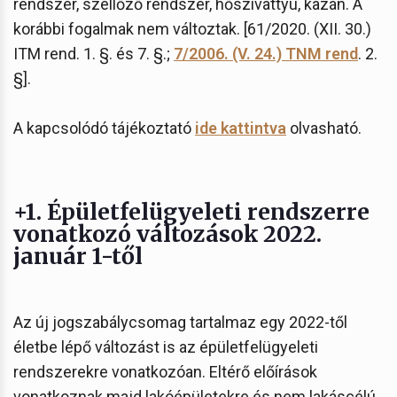
rendszer, szellőző rendszer, hőszivattyú, kazán. A
korábbi fogalmak nem változtak. [61/2020. (XII. 30.)
ITM rend. 1. §. és 7. §.;
7/2006. (V. 24.) TNM rend
. 2.
§].
A kapcsolódó tájékoztató
ide kattintva
olvasható.
+1. Épületfelügyeleti rendszerre
vonatkozó változások 2022.
január 1-től
Az új jogszabálycsomag tartalmaz egy 2022-től
életbe lépő változást is az épületfelügyeleti
rendszerekre vonatkozóan. Eltérő előírások
vonatkoznak majd lakóépületekre és nem lakáscélú