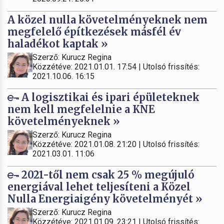
A közel nulla követelményeknek nem
megfelelő építkezések másfél év
haladékot kaptak »
Szerző: Kurucz Regina
Közzétéve: 2021.01.01. 17:54 | Utolsó frissítés:
2021.10.06. 16:15
A logisztikai és ipari épületeknek
nem kell megfelelnie a KNE
követelményeknek »
Szerző: Kurucz Regina
Közzétéve: 2021.01.08. 21:20 | Utolsó frissítés:
2021.03.01. 11:06
2021-től nem csak 25 % megújuló
energiával lehet teljesíteni a Közel
Nulla Energiaigény követelményét »
Szerző: Kurucz Regina
Közzétéve: 2021.01.09. 23:21 | Utolsó frissítés: