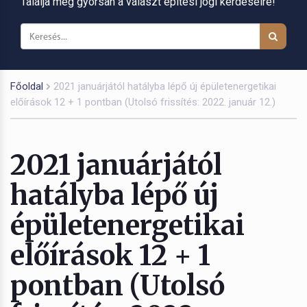
Találja meg gyorsan a választ építési jogi kérdéseire!
Főoldal
2021 januárjától hatályba lépő új épületenergetikai
előírások 12 + 1 pontban (Utolsó frissítés: 2022. január 12.)
2021 januárjától
hatályba lépő új
épületenergetikai
előírások 12 + 1
pontban (Utolsó