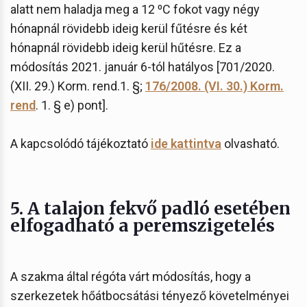
alatt nem haladja meg a 12 ⁰C fokot vagy négy
hónapnál rövidebb ideig kerül fűtésre és két
hónapnál rövidebb ideig kerül hűtésre. Ez a
módosítás 2021. január 6-tól hatályos [701/2020.
(XII. 29.) Korm. rend.1. §;
176/2008. (VI. 30.) Korm.
rend
. 1. § e) pont].
A kapcsolódó tájékoztató
ide kattintva
olvasható.
5. A talajon fekvő padló esetében
elfogadható a peremszigetelés
A szakma által régóta várt módosítás, hogy a
szerkezetek hőátbocsátási tényező követelményei