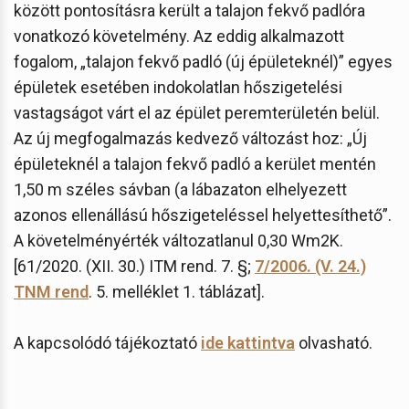
között pontosításra került a talajon fekvő padlóra
vonatkozó követelmény. Az eddig alkalmazott
fogalom, „talajon fekvő padló (új épületeknél)” egyes
épületek esetében indokolatlan hőszigetelési
vastagságot várt el az épület peremterületén belül.
Az új megfogalmazás kedvező változást hoz: „Új
épületeknél a talajon fekvő padló a kerület mentén
1,50 m széles sávban (a lábazaton elhelyezett
azonos ellenállású hőszigeteléssel helyettesíthető”.
A követelményérték változatlanul 0,30 Wm2K.
[61/2020. (XII. 30.) ITM rend. 7. §;
7/2006. (V. 24.)
TNM rend
. 5. melléklet 1. táblázat].
A kapcsolódó tájékoztató
ide kattintva
olvasható.