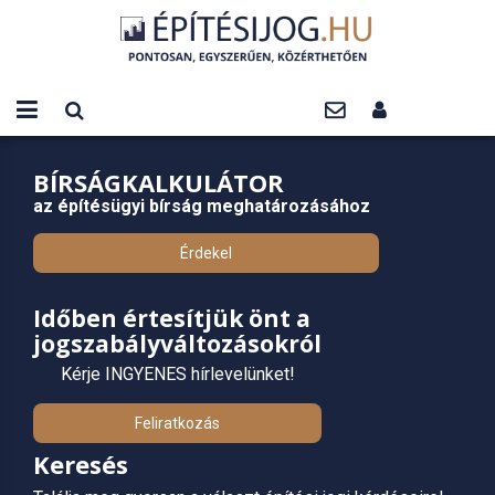
BÍRSÁGKALKULÁTOR
az építésügyi bírság meghatározásához
Érdekel
Időben értesítjük önt a
jogszabályváltozásokról
Kérje INGYENES hírlevelünket!
Feliratkozás
Keresés