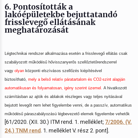
6. Pontosították a
lakóépületekbe bejuttatandó
frisslevegő ellátásának
meghatározását
Légtechnikai rendszer alkalmazása esetén a frisslevegő ellátás csak
szabályozott működésű hővisszanyerős szellőztetőrendszerrel
vagy
olyan
központi elszívásos szellőzés kiépítésével
biztosítható,
mely a belső relatív páratartalom és CO2-szint alapján
automatikusan és folyamatosan, igény szerint üzemel.
A hivatkozott
számításban az ajtók és ablakok részleges vagy teljes nyitásával
bejutott levegőt nem lehet figyelembe venni, de a passzív, automatikus
működésű páraszabályozású légbevezető elemek figyelembe vehetők
[61/2020. (XII. 30.) ITM rend. 1. melléklet;
7/2006. (V.
24.) TNM rend
. 1. melléklet V. rész 2. pont].