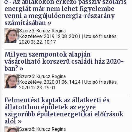
Az ablakokon érkező passzív szoláris
energiát már nem lehet figyelembe
venni a megújulóenergia-részarány
számításában »
Szerző: Kurucz Regina
Közzétéve: 2019.12.08. 20:01 | Utolsó frissítés:
2020.03.22. 10:17
Milyen szempontok alapján
vásárolható korszerű családi ház 2020-
ban? »
Szerző: Kurucz Regina
Közzétéve: 2020.01.06. 14:24 | Utolsó frissítés:
2020.12.23. 19:01
Felmentést kaptak az állatkerti és
állatotthon épületek az egyre
szigorúbb épületenergetikai előírások
alól »
Szerző: Kurucz Regina