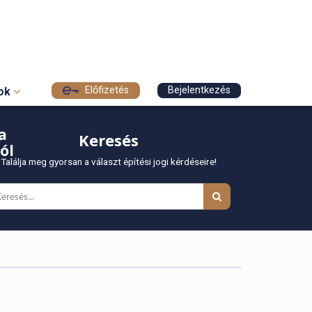
Előfizetés
Bejelentkezés
sok
a
Keresés
ól
Találja meg gyorsan a választ építési jogi kérdéseire!