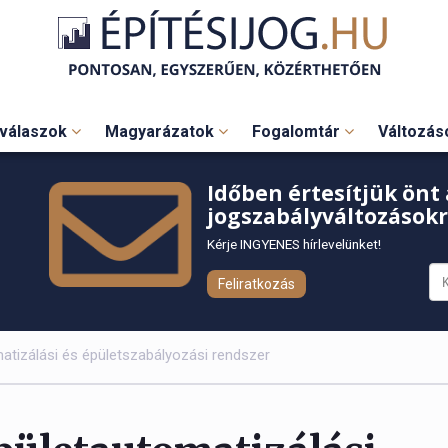
válaszok
Magyarázatok
Fogalomtár
Változá
Időben értesítjük önt 
jogszabályváltozásokr
Kérje INGYENES hírlevelünket!
Feliratkozás
atizálási és épületszabályozási rendszer