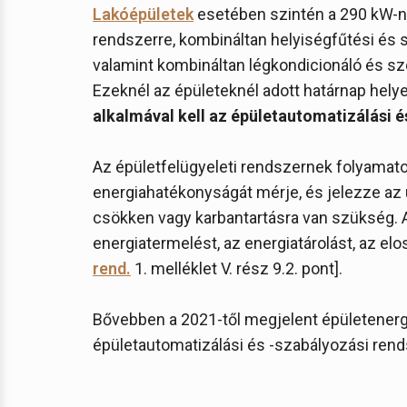
Lakóépületek
esetében szintén a 290 kW-ná
rendszerre, kombináltan helyiségfűtési és s
valamint kombináltan légkondicionáló és sz
Ezeknél az épületeknél adott határnap hely
alkalmával kell az épületautomatizálási é
Az épületfelügyeleti rendszernek folyamato
energiahatékonyságát mérje, és jelezze az
csökken vagy karbantartásra van szükség. A
energiatermelést, az energiatárolást, az elo
rend.
1. melléklet V. rész 9.2. pont].
Bővebben a 2021-től megjelent épületenergeti
épületautomatizálási és -szabályozási ren