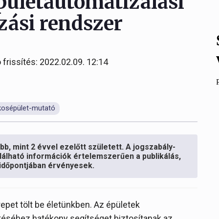
épületautomatizálási
zási rendszer
 frissítés: 2022.02.09. 12:14
kosépület-mutató
b, mint 2 évvel ezelőtt született. A jogszabály-
lálható információk értelemszerűen a publikálás,
s időpontjában érvényesek.
pet tölt be életünkben. Az épületek
éséhez hatékony segítséget biztosítanak az