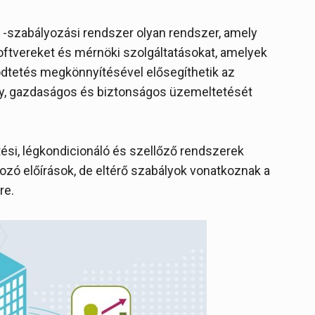
s -szabályozási rendszer olyan rendszer, amely
ftvereket és mérnöki szolgáltatásokat, amelyek
ödtetés megkönnyítésével elősegíthetik az
ny, gazdaságos és biztonságos üzemeltetését
tési, légkondicionáló és szellőző rendszerek
zó előírások, de eltérő szabályok vonatkoznak a
re.