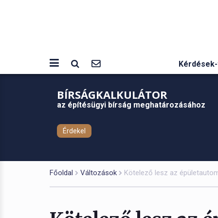
Kérdések-
BÍRSÁGKALKULÁTOR
az építésügyi bírság meghatározásához
Érdekel
Főoldal
Változások
Kötelező lesz az épületautom