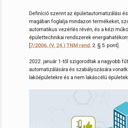
Definíció szerint az épületautomatizálási é
magában foglalja mindazon termékeket, szo
automatikus vezérlés révén, és a kézi műk
épülettechnikai rendszerek energiahatéko
[
7/2006. (V. 24.) TNM rend.
2. § 5. pont].
2022. január 1-től szigorodtak a nagyobb fű
automatizálására és szabályozására vonatko
lakóépületekre és a nem lakáscélú épületek