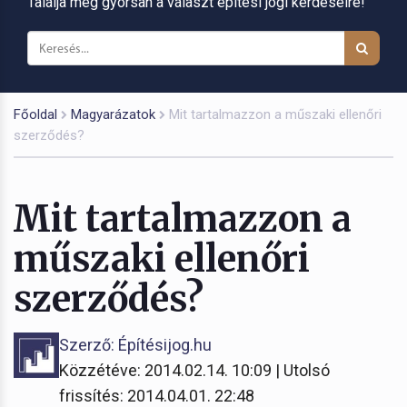
Találja meg gyorsan a választ építési jogi kérdéseire!
Főoldal
Magyarázatok
Mit tartalmazzon a műszaki ellenőri
szerződés?
Mit tartalmazzon a
műszaki ellenőri
szerződés?
Szerző: Építésijog.hu
Közzétéve: 2014.02.14. 10:09 | Utolsó
frissítés: 2014.04.01. 22:48