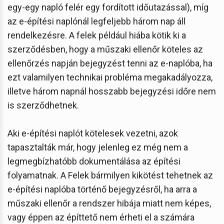
egy-egy napló felér egy fordított időutazással), míg
az e-építési naplónál legfeljebb három nap áll
rendelkezésre. A felek például hiába kötik ki a
szerződésben, hogy a műszaki ellenőr köteles az
ellenőrzés napján bejegyzést tenni az e-naplóba, ha
ezt valamilyen technikai probléma megakadályozza,
illetve három napnál hosszabb bejegyzési időre nem
is szerződhetnek.
Aki e-építési naplót kötelesek vezetni, azok
tapasztalták már, hogy jelenleg ez még nem a
legmegbízhatóbb dokumentálása az építési
folyamatnak. A Felek bármilyen kikötést tehetnek az
e-építési naplóba történő bejegyzésről, ha arra a
műszaki ellenőr a rendszer hibája miatt nem képes,
vagy éppen az építtető nem érheti el a számára