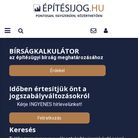
BÍRSÁGKALKULÁTOR
az építésügyi bírság meghatározásához
Érdekel
Időben értesítjük önt a
jogszabályváltozásokról
Kérje INGYENES hírlevelünket!
Feliratkozás
Keresés