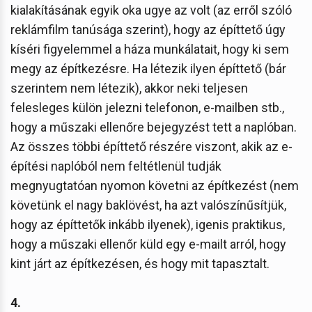
kialakításának egyik oka ugye az volt (az erről szóló
reklámfilm tanúsága szerint), hogy az építtető úgy
kíséri figyelemmel a háza munkálatait, hogy ki sem
megy az építkezésre. Ha létezik ilyen építtető (bár
szerintem nem létezik), akkor neki teljesen
felesleges külön jelezni telefonon, e-mailben stb.,
hogy a műszaki ellenőre bejegyzést tett a naplóban.
Az összes többi építtető részére viszont, akik az e-
építési naplóból nem feltétlenül tudják
megnyugtatóan nyomon követni az építkezést (nem
követünk el nagy baklövést, ha azt valószínűsítjük,
hogy az építtetők inkább ilyenek), igenis praktikus,
hogy a műszaki ellenőr küld egy e-mailt arról, hogy
kint járt az építkezésen, és hogy mit tapasztalt.
4.