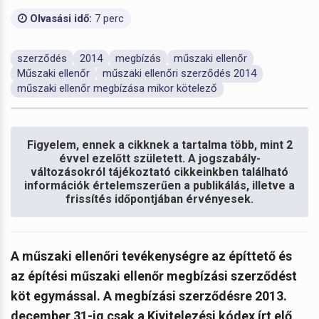
Olvasási idő:
7 perc
szerződés
2014
megbízás
műszaki ellenőr
Műszaki ellenőr
műszaki ellenőri szerződés 2014
műszaki ellenőr megbízása mikor kötelező
Figyelem, ennek a cikknek a tartalma több, mint 2
évvel ezelőtt született. A jogszabály-
változásokról tájékoztató cikkeinkben található
információk értelemszerűen a publikálás, illetve a
frissítés időpontjában érvényesek.
A műszaki ellenőri tevékenységre az építtető és
az építési műszaki ellenőr megbízási szerződést
köt egymással. A megbízási szerződésre 2013.
december 31-ig csak a Kivitelezési kódex írt elő