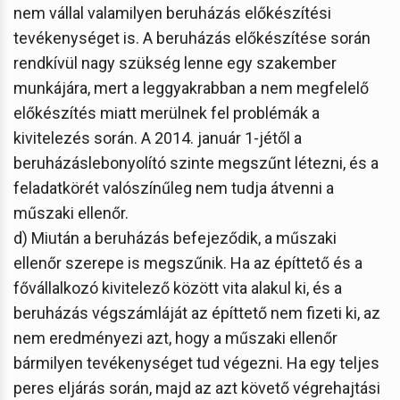
nem vállal valamilyen beruházás előkészítési
tevékenységet is. A beruházás előkészítése során
rendkívül nagy szükség lenne egy szakember
munkájára, mert a leggyakrabban a nem megfelelő
előkészítés miatt merülnek fel problémák a
kivitelezés során. A 2014. január 1-jétől a
beruházáslebonyolító szinte megszűnt létezni, és a
feladatkörét valószínűleg nem tudja átvenni a
műszaki ellenőr.
d) Miután a beruházás befejeződik, a műszaki
ellenőr szerepe is megszűnik. Ha az építtető és a
fővállalkozó kivitelező között vita alakul ki, és a
beruházás végszámláját az építtető nem fizeti ki, az
nem eredményezi azt, hogy a műszaki ellenőr
bármilyen tevékenységet tud végezni. Ha egy teljes
peres eljárás során, majd az azt követő végrehajtási