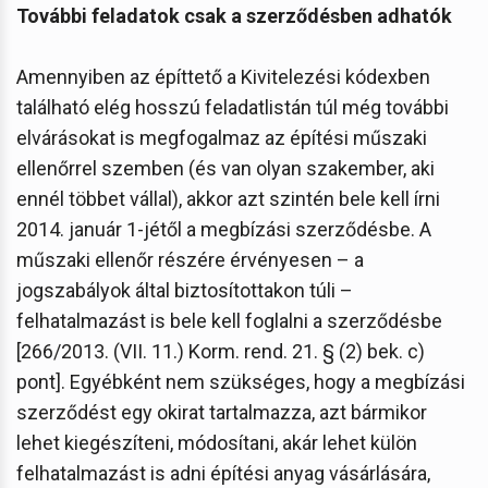
További feladatok csak a szerződésben adhatók
Amennyiben az építtető a Kivitelezési kódexben
található elég hosszú feladatlistán túl még további
elvárásokat is megfogalmaz az építési műszaki
ellenőrrel szemben (és van olyan szakember, aki
ennél többet vállal), akkor azt szintén bele kell írni
2014. január 1-jétől a megbízási szerződésbe. A
műszaki ellenőr részére érvényesen – a
jogszabályok által biztosítottakon túli –
felhatalmazást is bele kell foglalni a szerződésbe
[266/2013. (VII. 11.) Korm. rend. 21. § (2) bek. c)
pont]. Egyébként nem szükséges, hogy a megbízási
szerződést egy okirat tartalmazza, azt bármikor
lehet kiegészíteni, módosítani, akár lehet külön
felhatalmazást is adni építési anyag vásárlására,