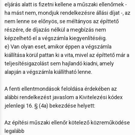
eljárás alatt is fizetni kellene a műszaki ellenőrnek -
ha mást nem, mondjuk rendelkezésre állási díjat -, az
nem lenne se előnyös, se méltányos az építtető
részére, de díjazás nélkül a megbízás nem
képzelhető el a végszámla kiegyenlítéséig.
e) Van olyan eset, amikor éppen a végszámla
kiállítása körül pattan ki a vita, mivel az építtető már a
teljesítésigazolást sem hajlandó kiadni, amely
alapján a végszámla kiállítható lenne.
A fenti ellentmondások feloldása érdekében az
alábbi rendelkezést javaslom a Kivitelezési kódex
jelenlegi 16. § (4a) bekezdése helyett:
Az építési műszaki ellenőr kötelező közreműködése
legalább