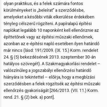
olyan praktikus, és a felek számára fontos
körülményeket is „beleírat” a szerződésbe,
amelyeket a későbbi viták elkerülése érdekében
tényleg célszerű rögzíteni. A papíralapú építési
naplókat legalább 10 naponként kell ellenőriznie az
építtetőnek vagy az építési műszaki ellenőrnek,
azonban az e-építési napló esetében ilyen határidő
már nincs (lásd: 191/2009. (IX. 15.) Korm. rendelet
24. § (5) bekezdésének 2013. szeptember 30-án
hatályos szövegét). A Szakmagyakorlási rendelet –
valószínűleg a jogszabályi ellenőrzési határidő
hiányára is tekintettel – előírja, hogy a megbízási
szerződésben a felek rögzítsék az építési műszaki
ellenőrzés gyakoriságát [266/2013. (VII. 11.) Korm.
rend. 21. § (2) bek. a) pont].