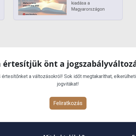
kiadása a
Magyarországon
 értesítjük önt a jogszabályváltoz
rtesítőnket a változásokról! Sok időt megtakaríthat, elkerülheti
jogvitákat!
Feliratkozás