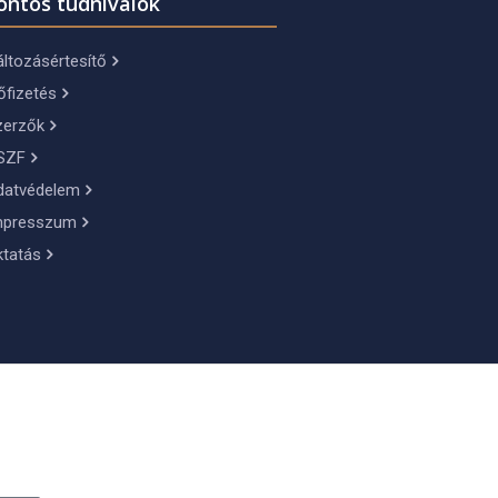
ontos tudnivalók
ltozásértesítő
őfizetés
zerzők
SZF
datvédelem
mpresszum
ktatás