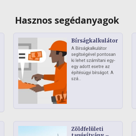
Hasznos segédanyagok
Bírságkalkulátor
A Bírságkalkulátor
segítségével pontosan
ki lehet számítani egy-
egy adott esetre az
építésügyi bírságot. A
szá...
Zöldfelületi
ág
tanúsítvány –