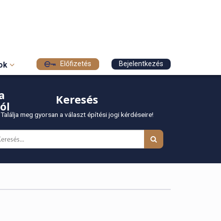
Előfizetés
Bejelentkezés
sok
a
Keresés
ól
Találja meg gyorsan a választ építési jogi kérdéseire!