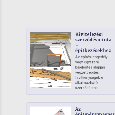
Kivitelezési
szerződésminta
–
építkezésekhez
Az építési engedély
vagy egyszerű
bejelentés alapján
végzett építési
tevékenységekre
alkalmazható
szerződésmin...
Az
építménymagass