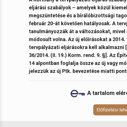
eljárási szabályok – amelyek közül kieme
megszüntetése és a bírálóbizottsági tag
február 20-át követően hatályosak. A te
tanulmányozzák át a változásokat, mivel s
módosult volna.
Az új előírásokat a 2014
tervpályázati eljárásokra kell alkalmazni [
36/2014. (II. 19.) Korm. rend. 9. §]. Az Ép
14 alpontban foglalja össze az új vagy mó
jelezzük az új Ptk. bevezetése miatti pont
A tartalom elé
Előfizetési le