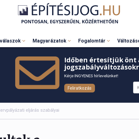
válaszok
Magyarázatok
Fogalomtár
Változá
Időben értesítjük önt 
jogszabályváltozásokr
Kérje INGYENES hírlevelünket!
Feliratkozás
rvpályázati eljárás szabályai