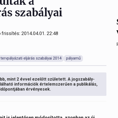
ultak a
rás szabályai
 frissítés: 2014.04.01. 22:48
tervpályázati eljárás szabályai 2014
pályamű
b, mint 2 évvel ezelőtt született. A jogszabály-
lálható információk értelemszerűen a publikálás,
s időpontjában érvényesek.
ait is jelentősen módosította, azonban az új