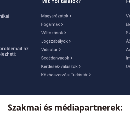
Mit hol találok?
F
Magyarázatok
Vá
nikai
Fogalmak
El
Változások
S
Jogszabályok
Á
problémáit az
Videótár
A
lezheti:
Segédanyagok
I
Kérdések-válaszok
O
Közbeszerzési Tudástár
Szakmai és médiapartnerek: