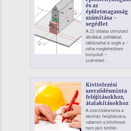
és az
épületmagasság
számítása –
segédlet
A 22 oldalas útmutató
ábrákkal, példákkal,
táblázattal is segíti a –
néha meglehetősen
bonyolult –
számítást. ...
Kivitelezési
szerződésminta
felújításokhoz,
átalakításokhoz
A szerződésminta a
lakóház-felújításokra,
valamint a bővítéssel
nem járó tetőtér-