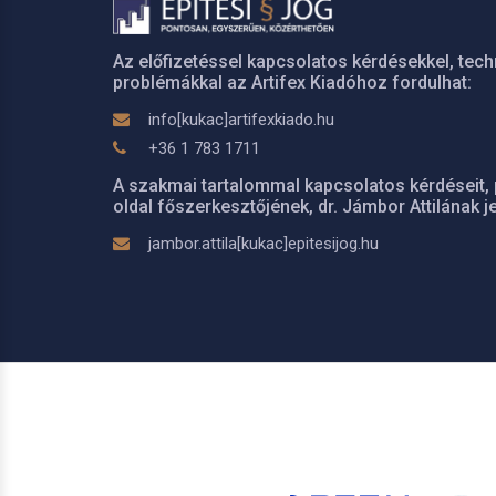
Az előfizetéssel kapcsolatos kérdésekkel, tech
problémákkal az Artifex Kiadóhoz fordulhat:
info[kukac]artifexkiado.hu
+36 1 783 1711
A szakmai tartalommal kapcsolatos kérdéseit, 
oldal főszerkesztőjének, dr. Jámbor Attilának je
jambor.attila[kukac]epitesijog.hu