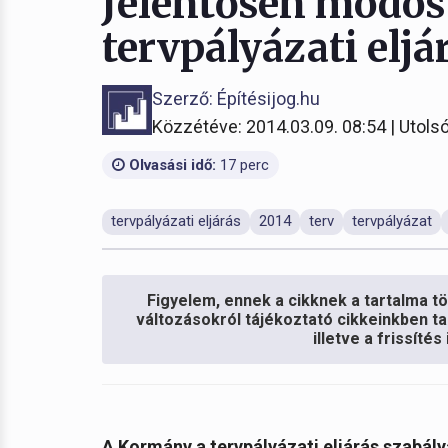
Jelentősen módos
tervpályázati eljá
Szerző: Építésijog.hu
Közzétéve: 2014.03.09. 08:54 | Utolsó
Olvasási idő:
17 perc
tervpályázati eljárás
2014
terv
tervpályázat
Figyelem, ennek a cikknek a tartalma töb
változásokról tájékoztató cikkeinkben ta
illetve a frissíté
A Kormány a tervpályázati eljárás szabály