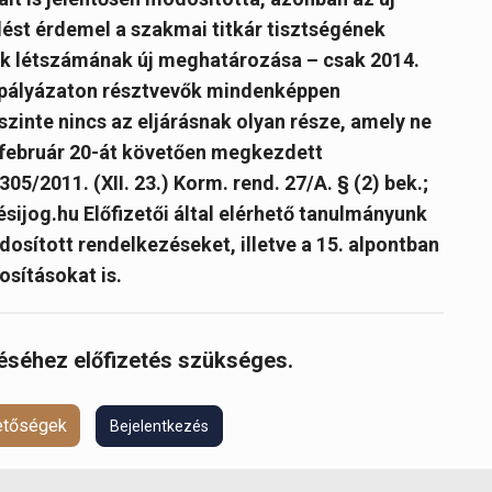
lést érdemel a szakmai titkár tisztségének
ok létszámának új meghatározása – csak 2014.
rvpályázaton résztvevők mindenképpen
zinte nincs az eljárásnak olyan része, amely ne
. február 20-át követően megkezdett
305/2011. (XII. 23.) Korm. rend. 27/A. § (2) bek.;
ítésijog.hu Előfizetői által elérhető tanulmányunk
dosított rendelkezéseket, illetve a 15. alpontban
osításokat is.
réséhez előfizetés szükséges.
hetőségek
Bejelentkezés