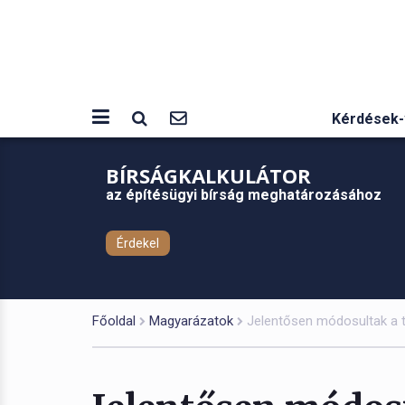
Kérdések-
BÍRSÁGKALKULÁTOR
az építésügyi bírság meghatározásához
Érdekel
Főoldal
Magyarázatok
Jelentősen módosultak a te