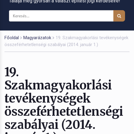
Találja meg gyorsan a választ építési jogi kérdéseire!
Főoldal
Magyarázatok
19. Szakmagyakorlási tevékenységek
összeférhetetlenségi szabályai (2014. január 1.)
19.
Szakmagyakorlási
tevékenységek
összeférhetetlenségi
szabályai (2014.