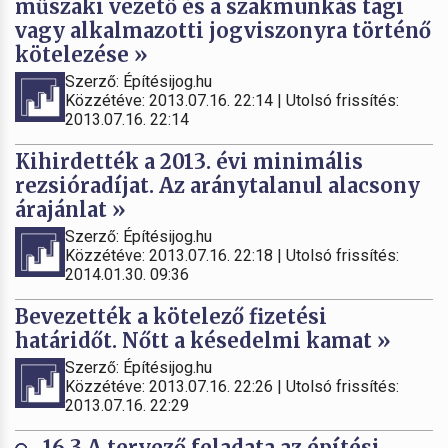
műszaki vezető és a szakmunkás tagi
vagy alkalmazotti jogviszonyra történő
kötelezése »
Szerző: Építésijog.hu
Közzétéve: 2013.07.16. 22:14 | Utolsó frissítés:
2013.07.16. 22:14
Kihirdették a 2013. évi minimális
rezsióradíjat. Az aránytalanul alacsony
árajánlat »
Szerző: Építésijog.hu
Közzétéve: 2013.07.16. 22:18 | Utolsó frissítés:
2014.01.30. 09:36
Bevezették a kötelező fizetési
határidőt. Nőtt a késedelmi kamat »
Szerző: Építésijog.hu
Közzétéve: 2013.07.16. 22:26 | Utolsó frissítés:
2013.07.16. 22:29
16.3.A tervező feladata az építési