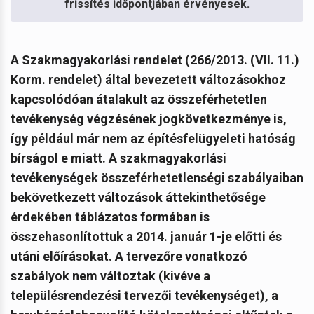
frissítés időpontjában érvényesek.
A Szakmagyakorlási rendelet (266/2013. (VII. 11.)
Korm. rendelet) által bevezetett változásokhoz
kapcsolódóan átalakult az összeférhetetlen
tevékenység végzésének jogkövetkezménye is,
így például már nem az építésfelügyeleti hatóság
bírságol e miatt. A szakmagyakorlási
tevékenységek összeférhetetlenségi szabályaiban
bekövetkezett változások áttekinthetősége
érdekében táblázatos formában is
összehasonlítottuk a 2014. január 1-je előtti és
utáni előírásokat. A tervezőre vonatkozó
szabályok nem változtak (kivéve a
településrendezési tervezői tevékenységet), a