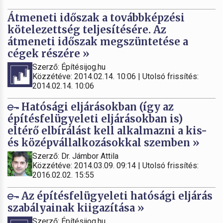
Átmeneti időszak a továbbképzési
kötelezettség teljesítésére. Az
átmeneti időszak megszüntetése a
cégek részére »
Szerző: Építésijog.hu
Közzétéve: 2014.02.14. 10:06 | Utolsó frissítés:
2014.02.14. 10:06
Hatósági eljárásokban (így az
építésfelügyeleti eljárásokban is)
eltérő elbírálást kell alkalmazni a kis-
és középvállalkozásokkal szemben »
Szerző: Dr. Jámbor Attila
Közzétéve: 2014.03.09. 09:14 | Utolsó frissítés:
2016.02.02. 15:55
Az építésfelügyeleti hatósági eljárás
szabályainak kiigazítása »
Szerző: Építésijog.hu