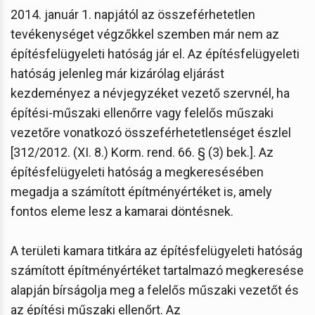
2014. január 1. napjától az összeférhetetlen
tevékenységet végzőkkel szemben már nem az
építésfelügyeleti hatóság jár el. Az építésfelügyeleti
hatóság jelenleg már kizárólag eljárást
kezdeményez a névjegyzéket vezető szervnél, ha
építési-műszaki ellenőrre vagy felelős műszaki
vezetőre vonatkozó összeférhetetlenséget észlel
[312/2012. (XI. 8.) Korm. rend. 66. § (3) bek.]. Az
építésfelügyeleti hatóság a megkeresésében
megadja a számított építményértéket is, amely
fontos eleme lesz a kamarai döntésnek.
A területi kamara titkára az építésfelügyeleti hatóság
számított építményértéket tartalmazó megkeresése
alapján bírságolja meg a felelős műszaki vezetőt és
az építési műszaki ellenőrt. Az