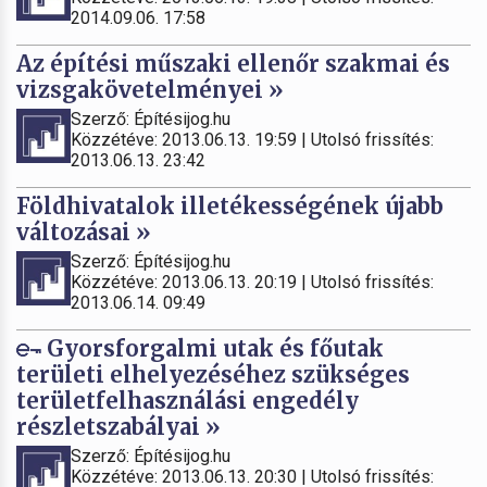
2014.09.06. 17:58
Az építési műszaki ellenőr szakmai és
vizsgakövetelményei »
Szerző: Építésijog.hu
Közzétéve: 2013.06.13. 19:59 | Utolsó frissítés:
2013.06.13. 23:42
Földhivatalok illetékességének újabb
változásai »
Szerző: Építésijog.hu
Közzétéve: 2013.06.13. 20:19 | Utolsó frissítés:
2013.06.14. 09:49
Gyorsforgalmi utak és főutak
területi elhelyezéséhez szükséges
területfelhasználási engedély
részletszabályai »
Szerző: Építésijog.hu
Közzétéve: 2013.06.13. 20:30 | Utolsó frissítés: