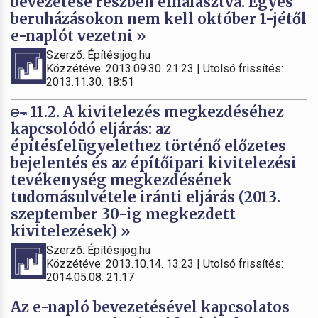
bevezetése részben elhalasztva. Egyes
beruházásokon nem kell október 1-jétől
e-naplót vezetni »
Szerző: Építésijog.hu
Közzétéve: 2013.09.30. 21:23 | Utolsó frissítés:
2013.11.30. 18:51
11.2. A kivitelezés megkezdéséhez
kapcsolódó eljárás: az
építésfelügyelethez történő előzetes
bejelentés és az építőipari kivitelezési
tevékenység megkezdésének
tudomásulvétele iránti eljárás (2013.
szeptember 30-ig megkezdett
kivitelezések) »
Szerző: Építésijog.hu
Közzétéve: 2013.10.14. 13:23 | Utolsó frissítés:
2014.05.08. 21:17
Az e-napló bevezetésével kapcsolatos