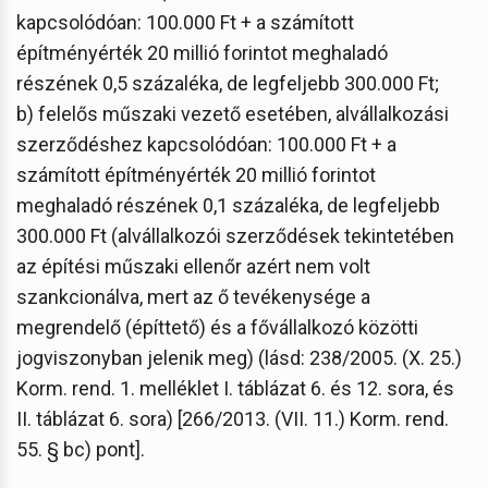
kapcsolódóan: 100.000 Ft + a számított
építményérték 20 millió forintot meghaladó
részének 0,5 százaléka, de legfeljebb 300.000 Ft;
b) felelős műszaki vezető esetében, alvállalkozási
szerződéshez kapcsolódóan: 100.000 Ft + a
számított építményérték 20 millió forintot
meghaladó részének 0,1 százaléka, de legfeljebb
300.000 Ft (alvállalkozói szerződések tekintetében
az építési műszaki ellenőr azért nem volt
szankcionálva, mert az ő tevékenysége a
megrendelő (építtető) és a fővállalkozó közötti
jogviszonyban jelenik meg) (lásd: 238/2005. (X. 25.)
Korm. rend. 1. melléklet I. táblázat 6. és 12. sora, és
II. táblázat 6. sora) [266/2013. (VII. 11.) Korm. rend.
55. § bc) pont].