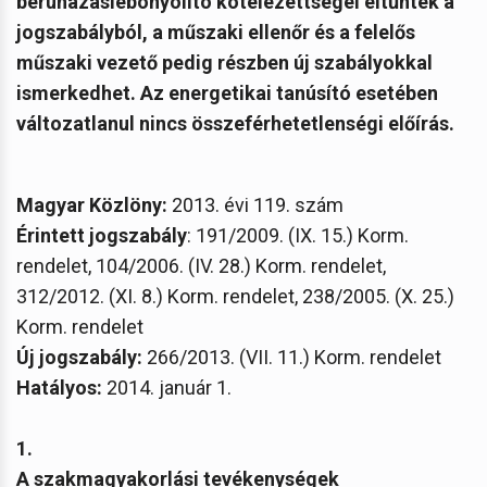
beruházáslebonyolító kötelezettségei eltűntek a
jogszabályból, a műszaki ellenőr és a felelős
műszaki vezető pedig részben új szabályokkal
ismerkedhet. Az energetikai tanúsító esetében
változatlanul nincs összeférhetetlenségi előírás.
Magyar Közlöny:
2013. évi 119. szám
Érintett jogszabály
: 191/2009. (IX. 15.) Korm.
rendelet, 104/2006. (IV. 28.) Korm. rendelet,
312/2012. (XI. 8.) Korm. rendelet, 238/2005. (X. 25.)
Korm. rendelet
Új jogszabály:
266/2013. (VII. 11.) Korm. rendelet
Hatályos:
2014. január 1.
1.
A szakmagyakorlási tevékenységek