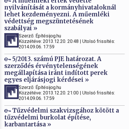
A műemléki érték védetté
nyilvánítását a kormányhivataloknál
lehet kezdeményezni. A műemléki
védettség megszüntetésének
szabályai »
Szerző: Építésijog.hu
Közzétéve: 2013.12.20. 20:48 | Utolsó frissítés:
2014.09.06. 17:59
5/2013. számú PJE határozat. A
szerződés érvénytelenségének
megállapítása iránt indított perek
egyes eljárásjogi kérdései »
Szerző: Építésijog.hu
Közzétéve: 2013.12.20. 21:00 | Utolsó frissítés:
2014.09.06. 17:59
Tűzvédelmi szakvizsgához kötött a
tűzvédelmi burkolat építése,
karbantartása »