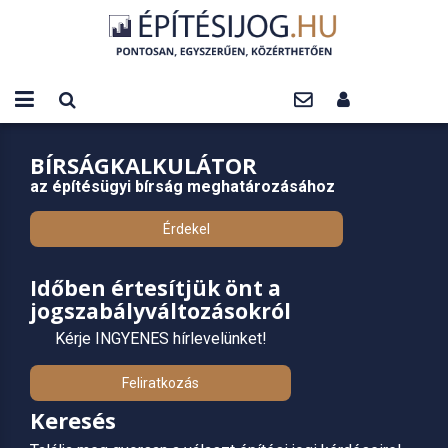
BÍRSÁGKALKULÁTOR
az építésügyi bírság meghatározásához
Érdekel
Időben értesítjük önt a
jogszabályváltozásokról
Kérje INGYENES hírlevelünket!
Feliratkozás
Keresés