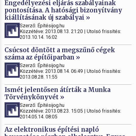
Engedélyezési eljárás szabályainak
pontosítása. A hatósági bizonyítvány
kiállításának új szabályai »
Szerző: Építésijog.hu
Közzétéve: 2013.08.13. 21:20 | Utolsó frissítés:
2013.10.14. 16:02
Csúcsot döntött a megszűnő cégek
száma az építőiparban »
Szerző: Építésijog.hu
Közzétéve: 2013.08.14. 06:49 | Utolsó frissítés:
2013.08.28. 11:55
Ismét jelentősen átírták a Munka
Törvénykönyvét »
Szerző: Építésijog.hu
Közzétéve: 2013.08.23. 15:05 | Utolsó frissítés:
2014.05.14. 08:05
Az elektronikus építési napló