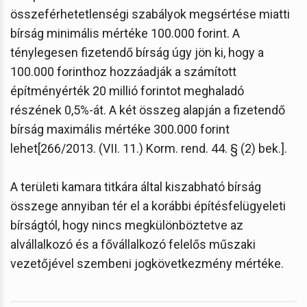
összeférhetetlenségi szabályok megsértése miatti
bírság minimális mértéke 100.000 forint. A
ténylegesen fizetendő bírság úgy jön ki, hogy a
100.000 forinthoz hozzáadják a számított
építményérték 20 millió forintot meghaladó
részének 0,5%-át. A két összeg alapján a fizetendő
bírság maximális mértéke 300.000 forint
lehet[266/2013. (VII. 11.) Korm. rend. 44. § (2) bek.].
A területi kamara titkára által kiszabható bírság
összege annyiban tér el a korábbi építésfelügyeleti
bírságtól, hogy nincs megkülönböztetve az
alvállalkozó és a fővállalkozó felelős műszaki
vezetőjével szembeni jogkövetkezmény mértéke.