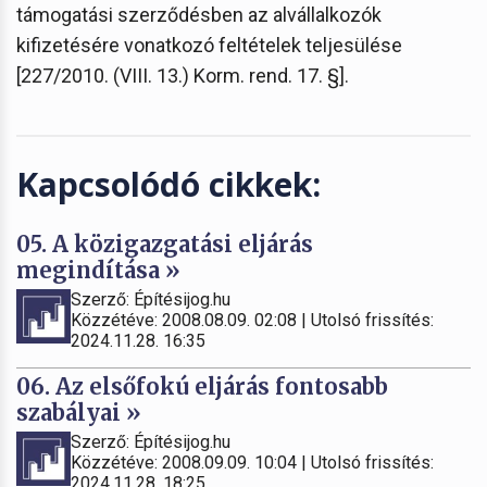
támogatási szerződésben az alvállalkozók
kifizetésére vonatkozó feltételek teljesülése
[227/2010. (VIII. 13.) Korm. rend. 17. §].
Kapcsolódó cikkek:
05. A közigazgatási eljárás
megindítása »
Szerző: Építésijog.hu
Közzétéve: 2008.08.09. 02:08 | Utolsó frissítés:
2024.11.28. 16:35
06. Az elsőfokú eljárás fontosabb
szabályai »
Szerző: Építésijog.hu
Közzétéve: 2008.09.09. 10:04 | Utolsó frissítés:
2024.11.28. 18:25