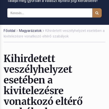
Találja meg gyorsan a választ építési jogi kérdéseire!
Főoldal
Magyarázatok
Kihirdetett veszélyhelyzet esetében a
kivitelezésre vonatkozó eltérő szabályok
Kihirdetett
veszélyhelyzet
esetében a
kivitelezésre
vonatkozó eltérő