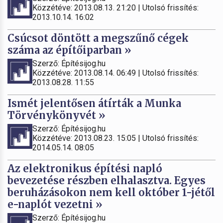
Közzétéve: 2013.08.13. 21:20 | Utolsó frissítés:
2013.10.14. 16:02
Csúcsot döntött a megszűnő cégek
száma az építőiparban »
Szerző: Építésijog.hu
Közzétéve: 2013.08.14. 06:49 | Utolsó frissítés:
2013.08.28. 11:55
Ismét jelentősen átírták a Munka
Törvénykönyvét »
Szerző: Építésijog.hu
Közzétéve: 2013.08.23. 15:05 | Utolsó frissítés:
2014.05.14. 08:05
Az elektronikus építési napló
bevezetése részben elhalasztva. Egyes
beruházásokon nem kell október 1-jétől
e-naplót vezetni »
Szerző: Építésijog.hu