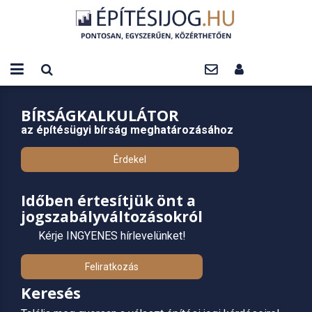
BÍRSÁGKALKULÁTOR
az építésügyi bírság meghatározásához
Érdekel
Időben értesítjük önt a
jogszabályváltozásokról
Kérje INGYENES hírlevelünket!
Feliratkozás
Keresés