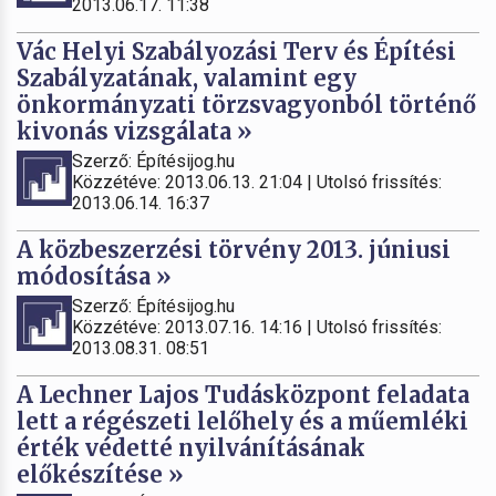
2013.06.17. 11:38
Vác Helyi Szabályozási Terv és Építési
Szabályzatának, valamint egy
önkormányzati törzsvagyonból történő
kivonás vizsgálata »
Szerző: Építésijog.hu
Közzétéve: 2013.06.13. 21:04 | Utolsó frissítés:
2013.06.14. 16:37
A közbeszerzési törvény 2013. júniusi
módosítása »
Szerző: Építésijog.hu
Közzétéve: 2013.07.16. 14:16 | Utolsó frissítés:
2013.08.31. 08:51
A Lechner Lajos Tudásközpont feladata
lett a régészeti lelőhely és a műemléki
érték védetté nyilvánításának
előkészítése »