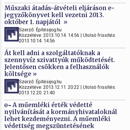
Műszaki átadás-átvételi eljáráson e-
jegyzőkönyvet kell vezetni 2013.
október 1. napjától »
Szerző: Építésijog.hu
Közzétéve: 2013.10.14. 14:56 | Utolsó frissítés:
2013.10.14. 14:56
Át kell adni a szolgáltatóknak a
szennyvíz szivattyúk működtetését.
Jelentősen csökken a felhasználók
költsége »
Szerző: Építésijog.hu
Közzétéve: 2013.12.11. 20:22 | Utolsó frissítés:
2013.12.20. 21:40
A műemléki érték védetté
nyilvánítását a kormányhivataloknál
lehet kezdeményezni. A műemléki
védettség megszüntetésének