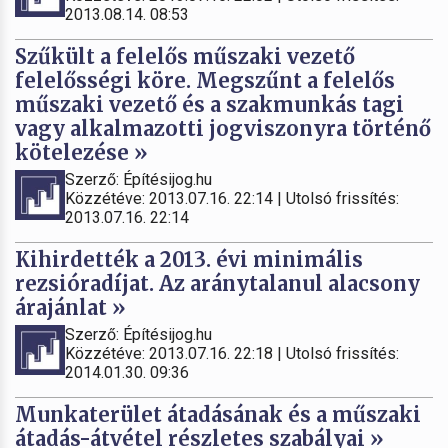
2013.08.14. 08:53
Szűkült a felelős műszaki vezető
felelősségi köre. Megszűnt a felelős
műszaki vezető és a szakmunkás tagi
vagy alkalmazotti jogviszonyra történő
kötelezése »
Szerző: Építésijog.hu
Közzétéve: 2013.07.16. 22:14 | Utolsó frissítés:
2013.07.16. 22:14
Kihirdették a 2013. évi minimális
rezsióradíjat. Az aránytalanul alacsony
árajánlat »
Szerző: Építésijog.hu
Közzétéve: 2013.07.16. 22:18 | Utolsó frissítés:
2014.01.30. 09:36
Munkaterület átadásának és a műszaki
átadás-átvétel részletes szabályai »