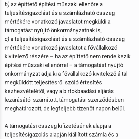
b)
az építtető építési műszaki ellenőre a
teljesítésigazolást és a számlázható összeg
mértékére vonatkozó javaslatot megküldi a
támogatást nyújtó önkormányzatnak is,
c)
a teljesítésigazolást és a számlázható összeg
mértékére vonatkozó javaslatot a fővállalkozó
kivitelező részére – ha az építtető nem rendelkezik
építési műszaki ellenőrrel – a támogatást nyújtó
önkormányzat adja ki a fővállalkozó kivitelező által
megküldött teljesítésről szóló értesítés
kézhezvételétől, vagy a birtokbaadási eljárás
lezárásától számított, támogatási szerződésben
meghatározott, de legfeljebb tizenöt napon belül.
A támogatási összeg kifizetésének alapja a
teljesítésigazolás alapján kiállított számla és a