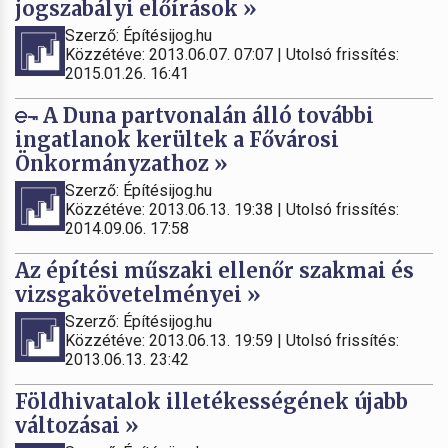
jogszabályi előírások »
Szerző: Építésijog.hu
Közzétéve: 2013.06.07. 07:07 | Utolsó frissítés:
2015.01.26. 16:41
A Duna partvonalán álló további
ingatlanok kerültek a Fővárosi
Önkormányzathoz »
Szerző: Építésijog.hu
Közzétéve: 2013.06.13. 19:38 | Utolsó frissítés:
2014.09.06. 17:58
Az építési műszaki ellenőr szakmai és
vizsgakövetelményei »
Szerző: Építésijog.hu
Közzétéve: 2013.06.13. 19:59 | Utolsó frissítés:
2013.06.13. 23:42
Földhivatalok illetékességének újabb
változásai »