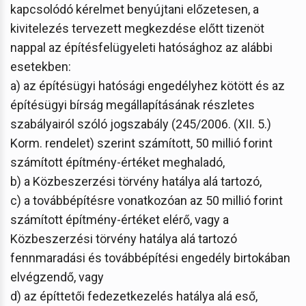
kapcsolódó kérelmet benyújtani előzetesen, a
kivitelezés tervezett megkezdése előtt tizenöt
nappal az építésfelügyeleti hatósághoz az alábbi
esetekben:
a) az építésügyi hatósági engedélyhez kötött és az
építésügyi bírság megállapításának részletes
szabályairól szóló jogszabály (245/2006. (XII. 5.)
Korm. rendelet) szerint számított, 50 millió forint
számított építmény-értéket meghaladó,
b) a Közbeszerzési törvény hatálya alá tartozó,
c) a továbbépítésre vonatkozóan az 50 millió forint
számított építmény-értéket elérő, vagy a
Közbeszerzési törvény hatálya alá tartozó
fennmaradási és továbbépítési engedély birtokában
elvégzendő, vagy
d) az építtetői fedezetkezelés hatálya alá eső,