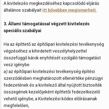
A kivitelezés megkezdéséhez kapcsolódó eljárás
általános szabályait
itt bővebben megismerheti
.
3. Állami támogatással végzett kivitelezés
speciális szabályai
Ha az építtető az építőipari kivitelezési tevékenység
végzéséhez a kihirdetett veszélyhelyzettel
összefüggő károk enyhítését szolgáló támogatást
vesz igénybe
a)
az építőipari kivitelezési tevékenység építési
szerződésben meghatározott ellenértéke pénzügyi
fedezetének és a kivitelező által nyújtott biztosíték
összegének kezelőjeként építtetői fedezetkezelő
vehető igénybe, a Kivitelezési kódex előírásainak
megfelelően,