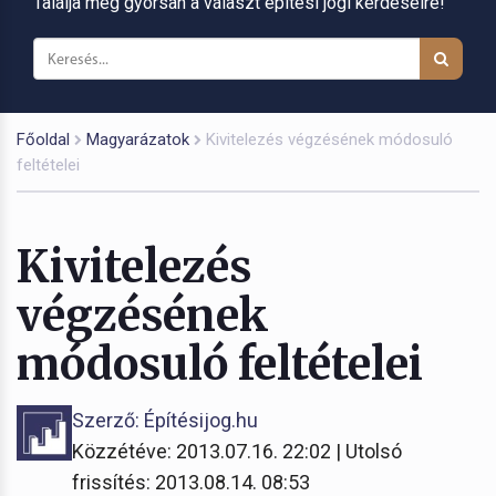
Találja meg gyorsan a választ építési jogi kérdéseire!
Főoldal
Magyarázatok
Kivitelezés végzésének módosuló
feltételei
Kivitelezés
végzésének
módosuló feltételei
Szerző: Építésijog.hu
Közzétéve: 2013.07.16. 22:02 | Utolsó
frissítés: 2013.08.14. 08:53