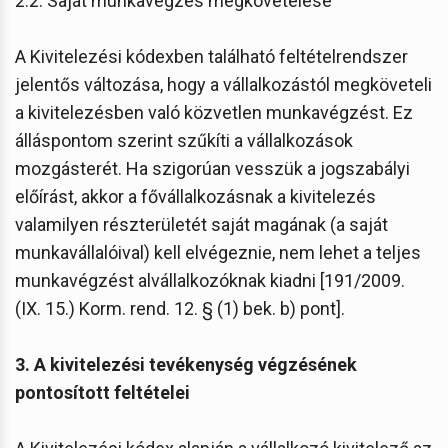
2.2. Saját munkavégzés megkövetelése
A Kivitelezési kódexben található feltételrendszer
jelentős változása, hogy a vállalkozástól megköveteli
a kivitelezésben való közvetlen munkavégzést. Ez
álláspontom szerint szűkíti a vállalkozások
mozgásterét. Ha szigorúan vesszük a jogszabályi
előírást, akkor a fővállalkozásnak a kivitelezés
valamilyen részterületét saját magának (a saját
munkavállalóival) kell elvégeznie, nem lehet a teljes
munkavégzést alvállalkozóknak kiadni [191/2009.
(IX. 15.) Korm. rend. 12. § (1) bek. b) pont].
3. A kivitelezési tevékenység végzésének
pontosított feltételei