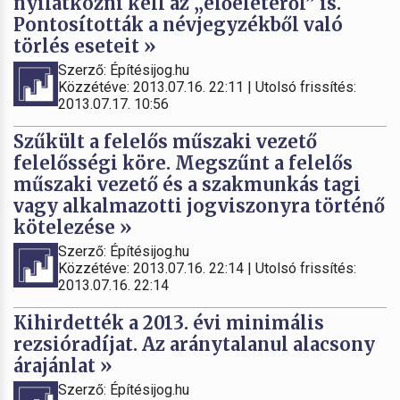
nyilatkozni kell az „előéletéről” is.
Pontosították a névjegyzékből való
törlés eseteit »
Szerző: Építésijog.hu
Közzétéve: 2013.07.16. 22:11 | Utolsó frissítés:
2013.07.17. 10:56
Szűkült a felelős műszaki vezető
felelősségi köre. Megszűnt a felelős
műszaki vezető és a szakmunkás tagi
vagy alkalmazotti jogviszonyra történő
kötelezése »
Szerző: Építésijog.hu
Közzétéve: 2013.07.16. 22:14 | Utolsó frissítés:
2013.07.16. 22:14
Kihirdették a 2013. évi minimális
rezsióradíjat. Az aránytalanul alacsony
árajánlat »
Szerző: Építésijog.hu