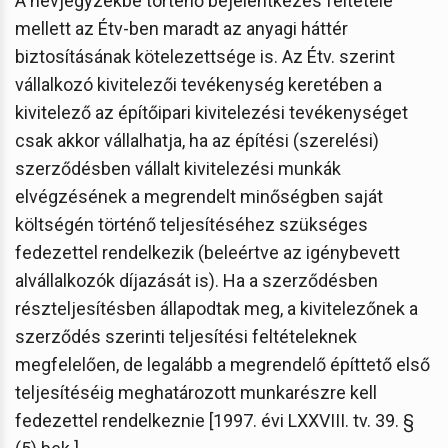
A névjegyzékbe történő bejelentkezés feltétele
mellett az Étv-ben maradt az anyagi háttér
biztosításának kötelezettsége is. Az Étv. szerint
vállalkozó kivitelezői tevékenység keretében a
kivitelező az építőipari kivitelezési tevékenységet
csak akkor vállalhatja, ha az építési (szerelési)
szerződésben vállalt kivitelezési munkák
elvégzésének a megrendelt minőségben saját
költségén történő teljesítéséhez szükséges
fedezettel rendelkezik (beleértve az igénybevett
alvállalkozók díjazását is). Ha a szerződésben
részteljesítésben állapodtak meg, a kivitelezőnek a
szerződés szerinti teljesítési feltételeknek
megfelelően, de legalább a megrendelő építtető első
teljesítéséig meghatározott munkarészre kell
fedezettel rendelkeznie [1997. évi LXXVIII. tv. 39. §