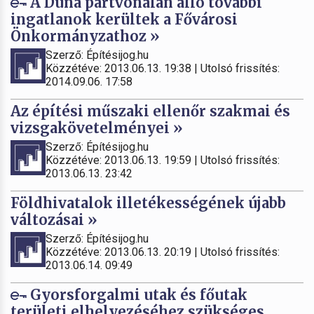
A Duna partvonalán álló további
ingatlanok kerültek a Fővárosi
Önkormányzathoz »
Szerző: Építésijog.hu
Közzétéve: 2013.06.13. 19:38 | Utolsó frissítés:
2014.09.06. 17:58
Az építési műszaki ellenőr szakmai és
vizsgakövetelményei »
Szerző: Építésijog.hu
Közzétéve: 2013.06.13. 19:59 | Utolsó frissítés:
2013.06.13. 23:42
Földhivatalok illetékességének újabb
változásai »
Szerző: Építésijog.hu
Közzétéve: 2013.06.13. 20:19 | Utolsó frissítés:
2013.06.14. 09:49
Gyorsforgalmi utak és főutak
területi elhelyezéséhez szükséges