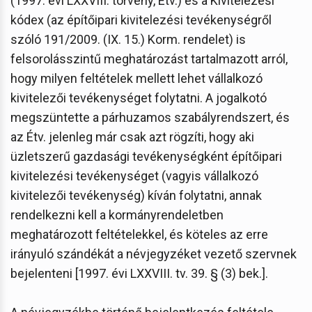
(1997. évi LXXVIII. törvény, Étv.) és a Kivitelezési
kódex (az építőipari kivitelezési tevékenységről
szóló 191/2009. (IX. 15.) Korm. rendelet) is
felsorolásszintű meghatározást tartalmazott arról,
hogy milyen feltételek mellett lehet vállalkozó
kivitelezői tevékenységet folytatni. A jogalkotó
megszüntette a párhuzamos szabályrendszert, és
az Étv. jelenleg már csak azt rögzíti, hogy aki
üzletszerű gazdasági tevékenységként építőipari
kivitelezési tevékenységet (vagyis vállalkozó
kivitelezői tevékenység) kíván folytatni, annak
rendelkezni kell a kormányrendeletben
meghatározott feltételekkel, és köteles az erre
irányuló szándékát a névjegyzéket vezető szervnek
bejelenteni [1997. évi LXXVIII. tv. 39. § (3) bek.].