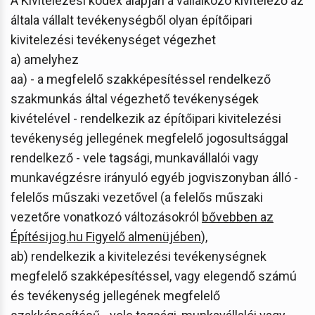
A Kivitelezési kódex alapján a vállalkozó kivitelező az
általa vállalt tevékenységből olyan építőipari
kivitelezési tevékenységet végezhet
a) amelyhez
aa) - a megfelelő szakképesítéssel rendelkező
szakmunkás által végezhető tevékenységek
kivételével - rendelkezik az építőipari kivitelezési
tevékenység jellegének megfelelő jogosultsággal
rendelkező - vele tagsági, munkavállalói vagy
munkavégzésre irányuló egyéb jogviszonyban álló -
felelős műszaki vezetővel (a felelős műszaki
vezetőre vonatkozó változásokról
bővebben az
Építésijog.hu Figyelő almenüjében
),
ab) rendelkezik a kivitelezési tevékenységnek
megfelelő szakképesítéssel, vagy elegendő számú
és tevékenység jellegének megfelelő