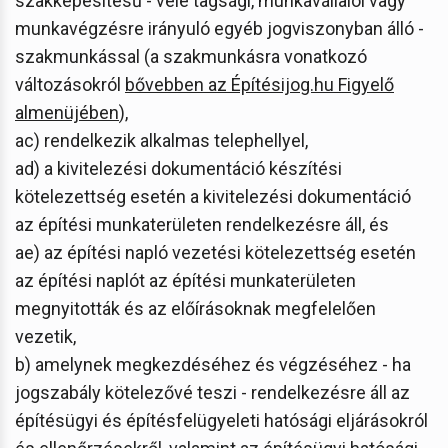
szakképesítésű - vele tagsági, munkavállalói vagy
munkavégzésre irányuló egyéb jogviszonyban álló -
szakmunkással (a szakmunkásra vonatkozó
változásokról
bővebben
az Építésijog.hu Figyelő
almenüjében
),
ac) rendelkezik alkalmas telephellyel,
ad) a kivitelezési dokumentáció készítési
kötelezettség esetén a kivitelezési dokumentáció
az építési munkaterületen rendelkezésre áll, és
ae) az építési napló vezetési kötelezettség esetén
az építési naplót az építési munkaterületen
megnyitották és az előírásoknak megfelelően
vezetik,
b) amelynek megkezdéséhez és végzéséhez - ha
jogszabály kötelezővé teszi - rendelkezésre áll az
építésügyi és építésfelügyeleti hatósági eljárásokról