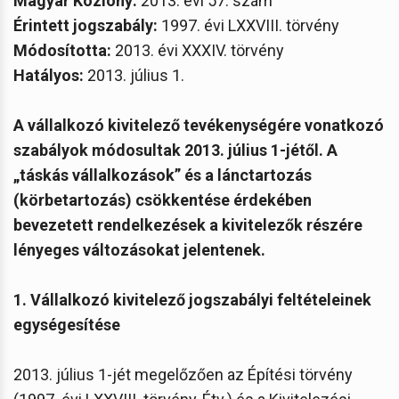
Magyar Közlöny:
2013. évi 57. szám
Érintett jogszabály:
1997. évi LXXVIII. törvény
Módosította:
2013. évi XXXIV. törvény
Hatályos:
2013. július 1.
A vállalkozó kivitelező tevékenységére vonatkozó
szabályok módosultak 2013. július 1-jétől. A
„táskás vállalkozások” és a lánctartozás
(körbetartozás) csökkentése érdekében
bevezetett rendelkezések a kivitelezők részére
lényeges változásokat jelentenek.
1. Vállalkozó kivitelező jogszabályi feltételeinek
egységesítése
2013. július 1-jét megelőzően az Építési törvény