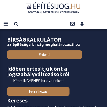
BÍRSÁGKALKULÁTOR
az építésügyi bírság meghatározásához
Érdekel
Időben értesítjük önt a
jogszabályváltozásokról
Kérje INGYENES hírlevelünket!
Feliratkozás
Keresés