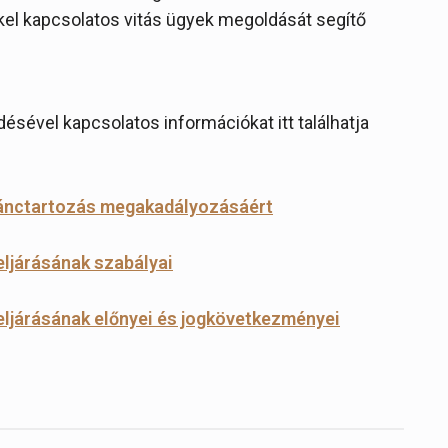
kkel kapcsolatos vitás ügyek megoldását segítő
ésével kapcsolatos információkat itt találhatja
 lánctartozás megakadályozásáért
eljárásának szabályai
 eljárásának előnyei és jogkövetkezményei