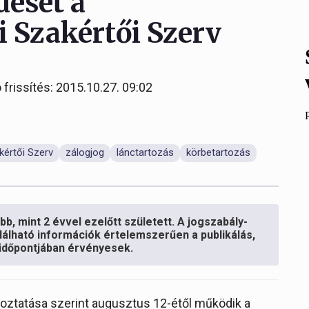
ését a
i Szakértői Szerv
 frissítés: 2015.10.27. 09:02
kértői Szerv
zálogjog
lánctartozás
körbetartozás
b, mint 2 évvel ezelőtt született. A jogszabály-
lálható információk értelemszerűen a publikálás,
s időpontjában érvényesek.
oztatása szerint augusztus 12-étől működik a