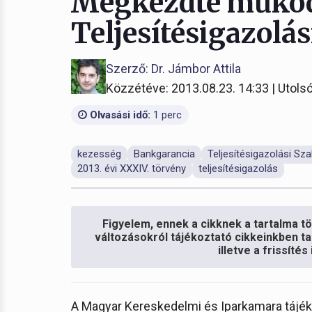
Megkezdte működ
Teljesítésigazolás
Szerző: Dr. Jámbor Attila
Közzétéve: 2013.08.23. 14:33 | Utolsó
Olvasási idő:
1 perc
kezesség
Bankgarancia
Teljesítésigazolási Sza
2013. évi XXXIV. törvény
teljesítésigazolás
Figyelem, ennek a cikknek a tartalma töb
változásokról tájékoztató cikkeinkben ta
illetve a frissíté
A Magyar Kereskedelmi és Iparkamara tájék