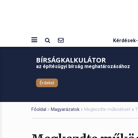
Kérdések-
BÍRSÁGKALKULÁTOR
az építésügyi bírság meghatározásához
Érdekel
Főoldal
Magyarázatok
Megkezdte működését a Tel