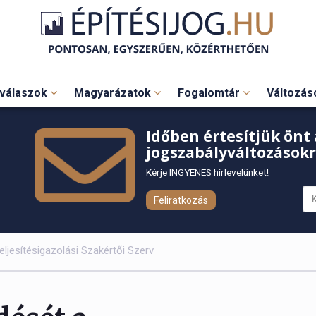
válaszok
Magyarázatok
Fogalomtár
Változá
Időben értesítjük önt 
jogszabályváltozásokr
Kérje INGYENES hírlevelünket!
Feliratkozás
jesítésigazolási Szakértői Szerv