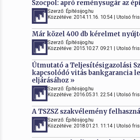
Szocpol: apró reménysugár az ép
Szerző: Építésijog.hu
Közzétéve: 2014.11.16. 10:54 | Utolsó fris
Már közel 400 db kérelmet nyújt
Szerző: Építésijog.hu
Közzétéve: 2015.10.27. 09:21 | Utolsó fris
Útmutató a Teljesítésigazolási S
kapcsolódó vitás bankgarancia l
eljárásához »
Szerző: Építésijog.hu
Közzétéve: 2016.05.31. 22:54 | Utolsó fris
A TSZSZ szakvélemény felhasznál
Szerző: Építésijog.hu
Közzétéve: 2018.01.21. 11:14 | Utolsó fris