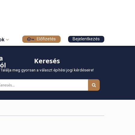
Előfizetés
Bejelentkezés
sok
a
Keresés
ól
Találja meg gyorsan a választ építési jogi kérdéseire!