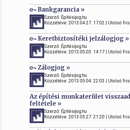
Bankgarancia »
Szerző: Építésijog.hu
Közzétéve: 2013.04.27. 17:02 | Utolsó fris
Keretbiztosítéki jelzálogjog »
Szerző: Építésijog.hu
Közzétéve: 2013.05.03. 14:17 | Utolsó fris
Zálogjog »
Szerző: Építésijog.hu
Közzétéve: 2013.05.04. 22:03 | Utolsó fris
Az építési munkaterület visszaad
feltétele »
Szerző: Építésijog.hu
Közzétéve: 2013.05.27. 21:20 | Utolsó fris