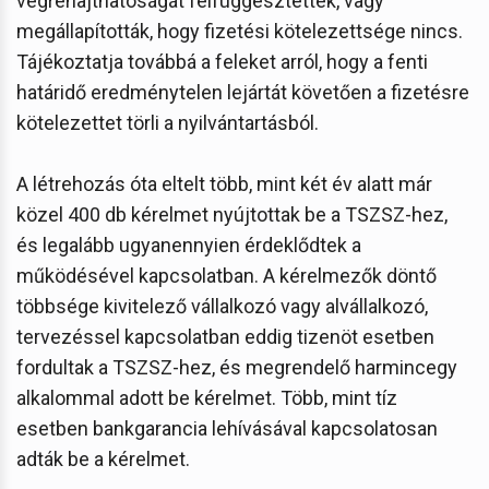
végrehajthatóságát felfüggesztették, vagy
megállapították, hogy fizetési kötelezettsége nincs.
Tájékoztatja továbbá a feleket arról, hogy a fenti
határidő eredménytelen lejártát követően a fizetésre
kötelezettet törli a nyilvántartásból.
A létrehozás óta eltelt több, mint két év alatt már
közel 400 db kérelmet nyújtottak be a TSZSZ-hez,
és legalább ugyanennyien érdeklődtek a
működésével kapcsolatban. A kérelmezők döntő
többsége kivitelező vállalkozó vagy alvállalkozó,
tervezéssel kapcsolatban eddig tizenöt esetben
fordultak a TSZSZ-hez, és megrendelő harmincegy
alkalommal adott be kérelmet. Több, mint tíz
esetben bankgarancia lehívásával kapcsolatosan
adták be a kérelmet.