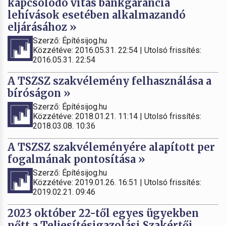
kapcsolódó vitás bankgarancia
lehívások esetében alkalmazandó
eljárásához »
Szerző: Építésijog.hu
Közzétéve: 2016.05.31. 22:54 | Utolsó frissítés:
2016.05.31. 22:54
A TSZSZ szakvélemény felhasználása a
bíróságon »
Szerző: Építésijog.hu
Közzétéve: 2018.01.21. 11:14 | Utolsó frissítés:
2018.03.08. 10:36
A TSZSZ szakvéleményére alapított per
fogalmának pontosítása »
Szerző: Építésijog.hu
Közzétéve: 2019.01.26. 16:51 | Utolsó frissítés:
2019.02.21. 09:46
2023 október 22-től egyes ügyekben
nőtt a Teljesítésigazolási Szakértői