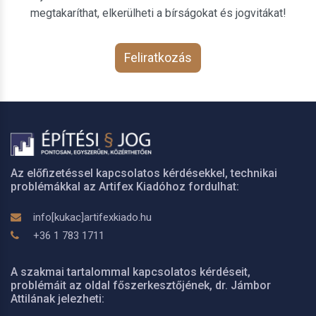
megtakaríthat, elkerülheti a bírságokat és jogvitákat!
Feliratkozás
Az előfizetéssel kapcsolatos kérdésekkel, technikai
problémákkal az Artifex Kiadóhoz fordulhat:
info[kukac]artifexkiado.hu
+36 1 783 1711
A szakmai tartalommal kapcsolatos kérdéseit,
problémáit az oldal főszerkesztőjének, dr. Jámbor
Attilának jelezheti: