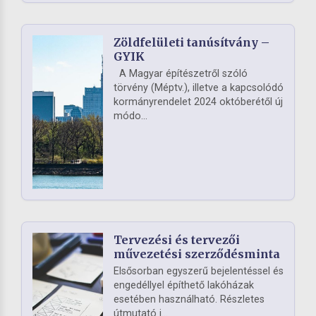
Zöldfelületi tanúsítvány –
GYIK
A Magyar építészetről szóló
törvény (Méptv.), illetve a kapcsolódó
kormányrendelet 2024 októberétől új
módo...
Tervezési és tervezői
művezetési szerződésminta
Elsősorban egyszerű bejelentéssel és
engedéllyel építhető lakóházak
esetében használható. Részletes
útmutató i...