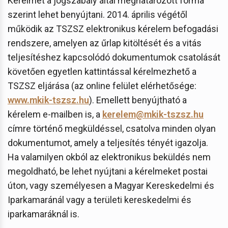
Kérelmet a jogszabály által meghatározott forma
szerint lehet benyújtani. 2014. április végétől
működik az TSZSZ elektronikus kérelem befogadási
rendszere, amelyen az űrlap kitöltését és a vitás
teljesítéshez kapcsolódó dokumentumok csatolását
követően egyetlen kattintással kérelmezhető a
TSZSZ eljárása (az online felület elérhetősége:
www.mkik-tszsz.hu
). Emellett benyújtható a
kérelem e-mailben is, a
kerelem@mkik-tszsz.hu
címre történő megküldéssel, csatolva minden olyan
dokumentumot, amely a teljesítés tényét igazolja.
Ha valamilyen okból az elektronikus beküldés nem
megoldható, be lehet nyújtani a kérelmeket postai
úton, vagy személyesen a Magyar Kereskedelmi és
Iparkamaránál vagy a területi kereskedelmi és
iparkamaráknál is.