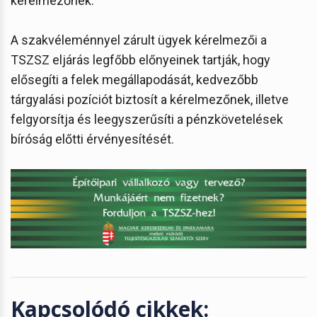
kérelmezőnek.
A szakvéleménnyel zárult ügyek kérelmezői a
TSZSZ eljárás legfőbb előnyeinek tartják, hogy
elősegíti a felek megállapodását, kedvezőbb
tárgyalási pozíciót biztosít a kérelmezőnek, illetve
felgyorsítja és leegyszerűsíti a pénzkövetelések
bíróság előtti érvényesítését.
Kapcsolódó cikkek: