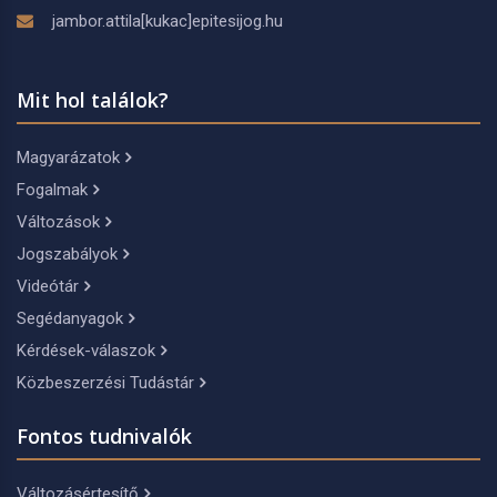
jambor.attila[kukac]epitesijog.hu
Mit hol találok?
Magyarázatok
Fogalmak
Változások
Jogszabályok
Videótár
Segédanyagok
Kérdések-válaszok
Közbeszerzési Tudástár
Fontos tudnivalók
Változásértesítő