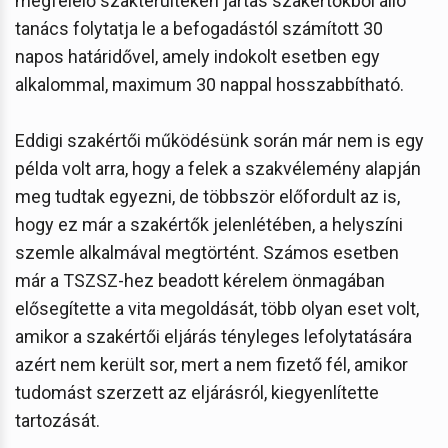
megfelelő szakterülteken jártas szakértőkből álló
tanács folytatja le a befogadástól számított 30
napos határidővel, amely indokolt esetben egy
alkalommal, maximum 30 nappal hosszabbítható.
Eddigi szakértői működésünk során már nem is egy
példa volt arra, hogy a felek a szakvélemény alapján
meg tudtak egyezni, de többször előfordult az is,
hogy ez már a szakértők jelenlétében, a helyszíni
szemle alkalmával megtörtént. Számos esetben
már a TSZSZ-hez beadott kérelem önmagában
elősegítette a vita megoldását, több olyan eset volt,
amikor a szakértői eljárás tényleges lefolytatására
azért nem került sor, mert a nem fizető fél, amikor
tudomást szerzett az eljárásról, kiegyenlítette
tartozását.