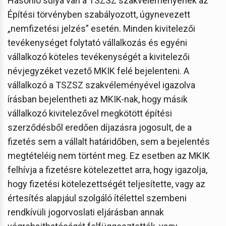
Hasonló súlya van a TSZSZ szakvéleményének az
Építési törvényben szabályozott, úgynevezett
„nemfizetési jelzés” esetén. Minden kivitelezői
tevékenységet folytató vállalkozás és egyéni
vállalkozó köteles tevékenységét a kivitelezői
névjegyzéket vezető MKIK felé bejelenteni. A
vállalkozó a TSZSZ szakvéleményével igazolva
írásban bejelentheti az MKIK-nak, hogy másik
vállalkozó kivitelezővel megkötött építési
szerződésből eredően díjazásra jogosult, de a
fizetés sem a vállalt határidőben, sem a bejelentés
megtételéig nem történt meg. Ez esetben az MKIK
felhívja a fizetésre kötelezettet arra, hogy igazolja,
hogy fizetési kötelezettségét teljesítette, vagy az
értesítés alapjául szolgáló ítélettel szembeni
rendkívüli jogorvoslati eljárásban annak