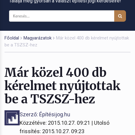
Találja meg gyorsan a választ építési jogi kérdéseire!
Főoldal
Magyarázatok
Már közel 400 db kérelmet nyújtottak
be a TSZSZ-hez
Már közel 400 db
kérelmet nyújtottak
be a TSZSZ-hez
Szerző: Építésijog.hu
Közzétéve: 2015.10.27. 09:21 | Utolsó
frissítés: 2015.10.27. 09:23