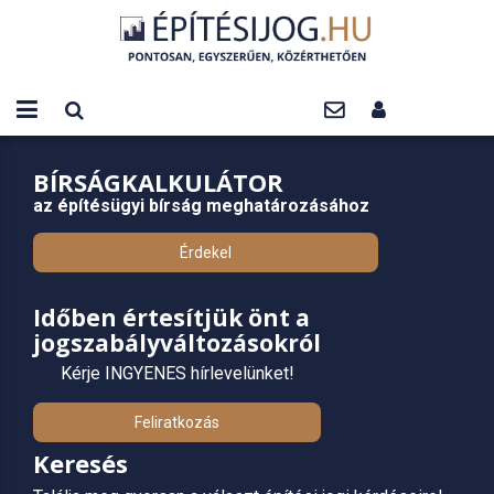
BÍRSÁGKALKULÁTOR
az építésügyi bírság meghatározásához
Érdekel
Időben értesítjük önt a
jogszabályváltozásokról
Kérje INGYENES hírlevelünket!
Feliratkozás
Keresés