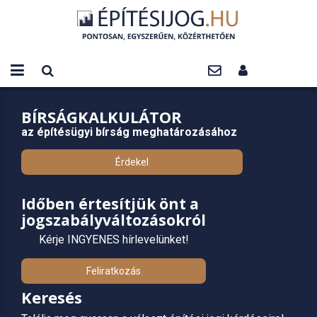
BÍRSÁGKALKULÁTOR
az építésügyi bírság meghatározásához
Érdekel
Időben értesítjük önt a
jogszabályváltozásokról
Kérje INGYENES hírlevelünket!
Feliratkozás
Keresés