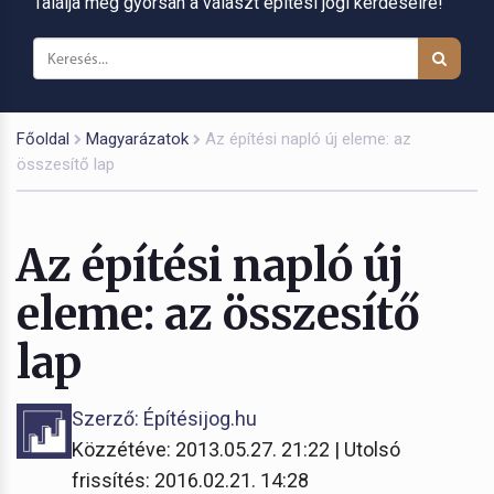
Találja meg gyorsan a választ építési jogi kérdéseire!
Főoldal
Magyarázatok
Az építési napló új eleme: az
összesítő lap
Az építési napló új
eleme: az összesítő
lap
Szerző: Építésijog.hu
Közzétéve: 2013.05.27. 21:22 | Utolsó
frissítés: 2016.02.21. 14:28