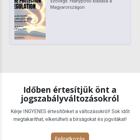
szövege. Hiánypótló kiadása a
Magyarországon
Időben értesítjük önt a
jogszabályváltozásokról
Kérje INGYENES értesítőnket a változásokról! Sok időt
megtakaríthat, elkerülheti a bírságokat és jogvitákat!
Feliratkozás