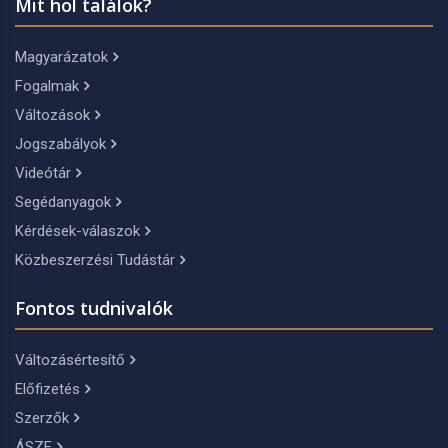
Mit hol találok?
Magyarázatok
Fogalmak
Változások
Jogszabályok
Videótár
Segédanyagok
Kérdések-válaszok
Közbeszerzési Tudástár
Fontos tudnivalók
Változásértesítő
Előfizetés
Szerzők
ÁSZF