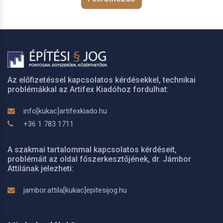
Az előfizetéssel kapcsolatos kérdésekkel, technikai
problémákkal az Artifex Kiadóhoz fordulhat:
info[kukac]artifexkiado.hu
+36 1 783 1711
A szakmai tartalommal kapcsolatos kérdéseit,
problémáit az oldal főszerkesztőjének, dr. Jámbor
Attilának jelezheti:
jambor.attila[kukac]epitesijog.hu