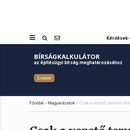
Kérdések-
BÍRSÁGKALKULÁTOR
az építésügyi bírság meghatározásához
Érdekel
Főoldal
Magyarázatok
Csak a vezető tervező lehe