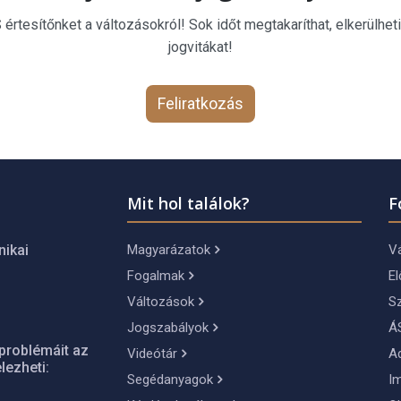
rtesítőnket a változásokról! Sok időt megtakaríthat, elkerülheti
jogvitákat!
Feliratkozás
Mit hol találok?
F
Magyarázatok
Vá
nikai
Fogalmak
El
Változások
S
Jogszabályok
Á
problémáit az
Videótár
A
lezheti:
Segédanyagok
I