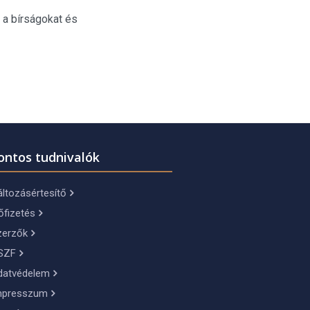
 a bírságokat és
ontos tudnivalók
ltozásértesítő
őfizetés
zerzők
SZF
datvédelem
mpresszum