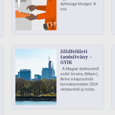
építésügyi bírságot. A
szá...
Zöldfelületi
ág
tanúsítvány –
GYIK
A Magyar építészetről
szóló törvény (Méptv.),
illetve a kapcsolódó
kormányrendelet 2024
októberétől új módo...