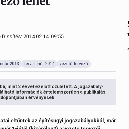
vező lehet
 frissítés: 2014.02.14. 09:55
llenőr 2013
tervellenőr 2014
vezető tervező
b, mint 2 évvel ezelőtt született. A jogszabály-
lálható információk értelemszerűen a publikálás,
s időpontjában érvényesek.
datai eltűntek az építésügyi jogszabályokból, már
nuár 1-jétől (kizárólag?) a vezető tervezői