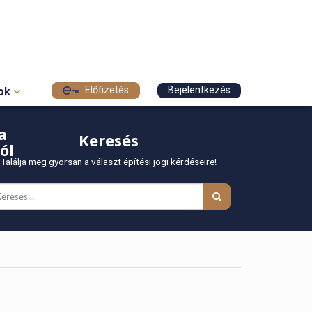
Előfizetés
Bejelentkezés
sok
a
Keresés
ól
Találja meg gyorsan a választ építési jogi kérdéseire!