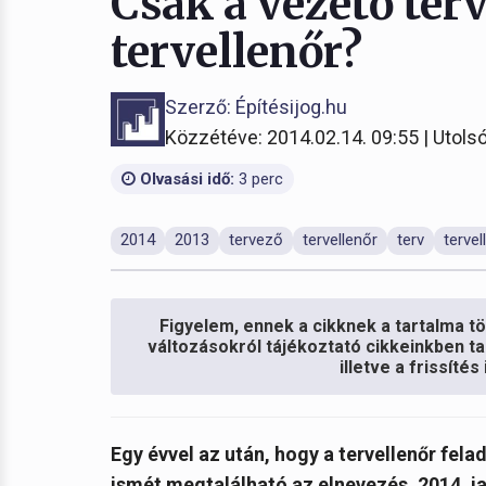
Csak a vezető ter
tervellenőr?
Szerző: Építésijog.hu
Közzétéve: 2014.02.14. 09:55 | Utolsó
Olvasási idő:
3 perc
2014
2013
tervező
tervellenőr
terv
terve
Figyelem, ennek a cikknek a tartalma töb
változásokról tájékoztató cikkeinkben ta
illetve a frissíté
Egy évvel az után, hogy a tervellenőr fela
ismét megtalálható az elnevezés. 2014. ja