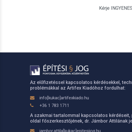
Kérje INGYENES é
Az előfizetéssel kapcsolatos kérdésekkel, tech
problémákkal az Artifex Kiadóhoz fordulhat:
info[kukac]artifexkiado.hu
+36 1 783 1711
A szakmai tartalommal kapcsolatos kérdéseit, 
oldal főszerkesztőjének, dr. Jámbor Attilának je
jambor.attila[kukac]epitesijog.hu