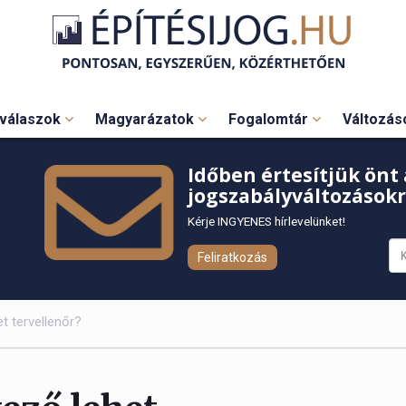
válaszok
Magyarázatok
Fogalomtár
Változá
Időben értesítjük önt 
jogszabályváltozásokr
Kérje INGYENES hírlevelünket!
Feliratkozás
t tervellenőr?