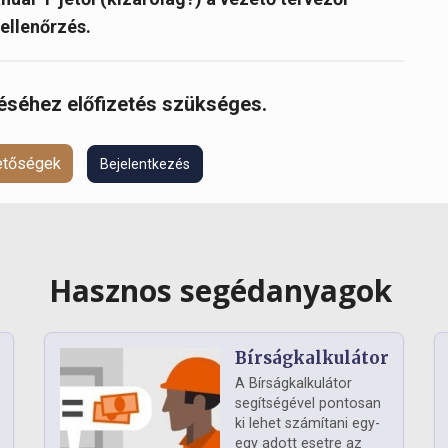
ellenőrzés.
réséhez előfizetés szükséges.
hetőségek
Bejelentkezés
Hasznos segédanyagok
Bírságkalkulátor
A Bírságkalkulátor
segítségével pontosan
ki lehet számítani egy-
egy adott esetre az