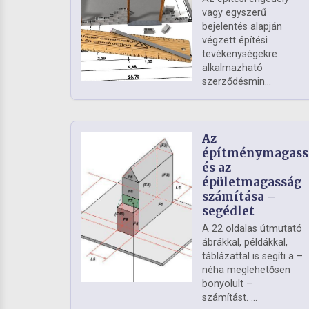
vagy egyszerű
bejelentés alapján
végzett építési
tevékenységekre
alkalmazható
szerződésmin...
Az
építménymagass
és az
épületmagasság
számítása –
segédlet
A 22 oldalas útmutató
ábrákkal, példákkal,
táblázattal is segíti a –
néha meglehetősen
bonyolult –
számítást. ...