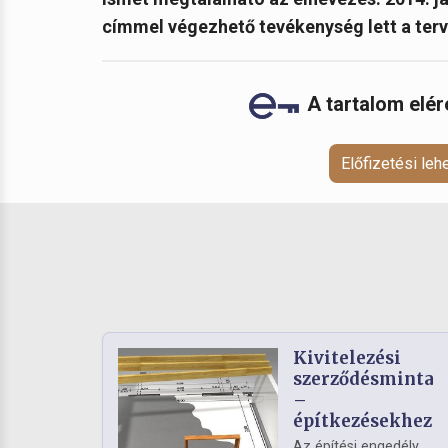
címmel végezhető tevékenység lett a terv
A tartalom elé
Előfizetési le
Kivitelezési
szerződésminta
–
építkezésekhez
Az építési engedély